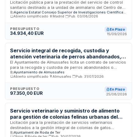
Investigaciones Biológicas Margarita Salas
Licitación pública para la prestación del servicio de control
sanitario destinado a la unidad de animalario del Centro de
Agencia Estatal Consejo Superior de Investigaciones Científicas, M.P.
Investigaciones Biológicas Margarita Salas, dependiente del
Abierto simplificado
·
Madrid
·
Pub.
03/08/2026
Consejo Superior de Investigaciones Científicas. El contrato
comprende la realización de actividades de vigilancia y
control sanitario en las instalaciones de cría y mantenimiento
PRESUPUESTO
En Plazo
34.934,40 EUR
de animales de laboratorio utilizados en investigación
15/09/2026
científica.
Servicio integral de recogida, custodia y
atención veterinaria de perros abandonados,
gestión de colonias felinas y suministro de
El Ayuntamiento de Almussafes licita un contrato de servicios
para la recogida y custodia de perros abandonados o
alimento para animales - Ayuntamiento de
Ayuntamiento de Almussafes
extraviados en vía pública e instalaciones municipales,
Almussafes
Abierto simplificado
·
Almusafes
·
Pub.
31/07/2026
atención veterinaria de los animales, gestión de colonias
felinas mediante proyecto CER y suministro de alimento. El
contrato comprende tres lotes diferenciados: custodia de
PRESUPUESTO
En Plazo
97.350,00 EUR
perros y gestión de colonias felinas, servicios veterinarios, y
25/08/2026
suministro de alimento para animales. Se trata de un contrato
administrativo de servicios con duración inicial de un año,
sometido a la Ley de Contratos del Sector Público.
Servicio veterinario y suministro de alimento
para gestión de colonias felinas urbanas del
municipio
Licitación para la prestación de servicios veterinarios
destinados a la gestión integral de colonias de gatos
Ajuntament de Roda de Ter
urbanos, incluyendo atención sanitaria y el suministro de
Otros
·
Roda de ter
·
Pub.
30/07/2026