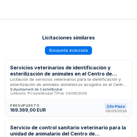
Licitaciones similares
Búsqueda avanzada
Servicios veterinarios de identificación y
esterilización de animales en el Centro de
Acogida de Animales Domésticos de
Licitación de servicios veterinarios para la identificación y
esterilización de animales domésticos acogidos en el Centro
Castellbisbal
Ajuntament de Castellbisbal
de Acogida de Animales Domésticos (CAAD) de
Abierto
·
Castellbisbal
·
Pub.
04/08/2026
Castellbisbal. El contrato incluye procedimientos de
esterilización en perros y gatos, tanto de los animales del
centro como de colonias felinas, así como servicios de
PRESUPUESTO
En Plazo
169.369,00 EUR
identificación mediante microchip y cartilla. El objeto se
08/09/2026
estructura mediante precios unitarios máximos sobre los que
los licitadores pueden aplicar bajas, con un presupuesto
máximo de dos años de duración y posibilidad de prórrogas
Servicio de control sanitario veterinario para la
anuales.
unidad de animalario del Centro de