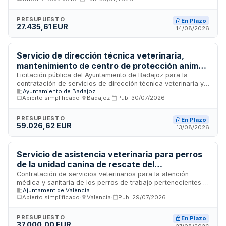
alimento para su alimentación, conforme al programa
municipal de gestión ética de colonias felinas. El contrato se
adjudicará mediante procedimiento abierto simplificado
PRESUPUESTO
En Plazo
27.435,61 EUR
abreviado considerando criterios de mejor calidad-precio.
14/08/2026
Servicio de dirección técnica veterinaria,
mantenimiento de centro de protección animal
y recogida de animales en vía pública para el
Licitación pública del Ayuntamiento de Badajoz para la
contratación de servicios de dirección técnica veterinaria y
Ayuntamiento de Badajoz
Ayuntamiento de Badajoz
gestión integral del centro de protección animal municipal,
Abierto simplificado
·
Badajoz
·
Pub.
30/07/2026
incluyendo el mantenimiento de las instalaciones, la recogida
de animales vivos abandonados o extraviados en la vía
pública y la retirada de cadáveres de animales en el término
PRESUPUESTO
En Plazo
59.026,62 EUR
municipal de Badajoz y sus pedanías. El servicio comprende
13/08/2026
la supervisión técnica veterinaria, cuidado de los animales
alojados y gestión de la recogida y transporte de fauna.
Servicio de asistencia veterinaria para perros
de la unidad canina de rescate del
departamento de bomberos, prevención,
Contratación de servicios veterinarios para la atención
médica y sanitaria de los perros de trabajo pertenecientes a
intervención en emergencias y protección civil
Ajuntament de València
la unidad canina de rescate del departamento de bomberos
Abierto simplificado
·
Valencia
·
Pub.
29/07/2026
y protección civil. El contrato incluye la prestación de
cuidados veterinarios especializados necesarios para
mantener la salud y operatividad de los caninos utilizados en
PRESUPUESTO
En Plazo
37.000,00 EUR
operaciones de rescate y emergencias.