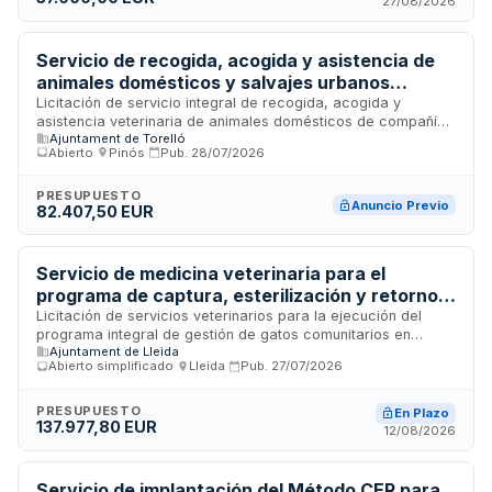
27/08/2026
Servicio de recogida, acogida y asistencia de
animales domésticos y salvajes urbanos
abandonados, perdidos o heridos en vía pública
Licitación de servicio integral de recogida, acogida y
asistencia veterinaria de animales domésticos de compañía
- Ajuntament de Torelló
Ajuntament de Torelló
y fauna urbana abandonados, perdidos, heridos o
Abierto
·
Pinós
·
Pub.
28/07/2026
decomisados encontrados en espacios públicos. Incluye
tareas de auxilio a actuaciones judiciales y administrativas
de cuerpos de seguridad y departamento de salud pública
PRESUPUESTO
Anuncio Previo
82.407,50 EUR
municipal. El Ajuntament de Torelló requiere un operador
cualificado para gestionar la captación, custodia temporal,
atención sanitaria básica y derivación de animales a
recursos especializados, así como apoyo técnico en
Servicio de medicina veterinaria para el
intervenciones relacionadas con animales de las autoridades
programa de captura, esterilización y retorno
competentes.
de gatos comunitarios del Ayuntamiento de
Licitación de servicios veterinarios para la ejecución del
programa integral de gestión de gatos comunitarios en
Lleida
Ajuntament de Lleida
Lleida. El contrato incluye actividades de captura,
Abierto simplificado
·
Lleida
·
Pub.
27/07/2026
esterilización, retorno, identificación electrónica,
vacunación, desparasitación, revisión sanitaria y otras
actuaciones veterinarias complementarias necesarias para
PRESUPUESTO
En Plazo
137.977,80 EUR
el control poblacional y sanitario de colonias felinas del
12/08/2026
municipio.
Servicio de implantación del Método CER para