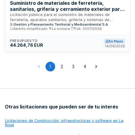
Suministro de materiales de ferretería,
sanitarios, grifería y cerramiento exterior para
nave de almacenamiento de vehículos y
Licitación pública para el suministro de materiales de
ferretería, aparatos sanitarios, grifería y sistemas de
maquinaria forestal de Gesplan
Gestión y Planeamiento Territorial y Medioambiental S.A.
cerramiento exterior destinados a la construcción y
Abierto simplificado
·
La orotava
·
Pub.
31/07/2026
equipamiento de una nave de almacenamiento de vehículos y
maquinaria forestal para extinción de incendios forestales. El
contrato, convocado por Gesplan, sociedad mercantil
PRESUPUESTO
En Plazo
44.264,76 EUR
pública adscrita a la Consejería de Política Territorial,
14/08/2026
Cohesión Territorial y Aguas del Gobierno de Canarias, se
estructura en tres lotes diferenciados de materiales de
construcción.
1
2
3
4
Otras licitaciones que pueden ser de tu interés
Licitaciones de
Construcción, infraestructuras y software en La
Rioja