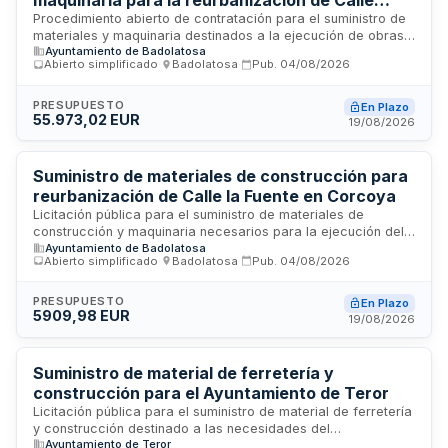
maquinaria para la reurbanización de Calle
Castillejos y Calle 28 de Febrero
Procedimiento abierto de contratación para el suministro de
materiales y maquinaria destinados a la ejecución de obras
Ayuntamiento de Badolatosa
de reurbanización en Calle Castillejos y un tramo de Calle 28
Abierto simplificado
·
Badolatosa
·
Pub.
04/08/2026
de Febrero. El contrato incluye la provisión de todos los
materiales necesarios para la rehabilitación de la solería y
renovación de las instalaciones de alcantarillado y
PRESUPUESTO
En Plazo
55.973,02 EUR
abastecimiento, con un plazo de ejecución de tres meses.
19/08/2026
No incluye la contratación de mano de obra, siendo
responsabilidad del contratista el transporte y la entrega en
la obra, almacén municipal o lugar designado por el técnico.
Suministro de materiales de construcción para
reurbanización de Calle la Fuente en Corcoya
Licitación pública para el suministro de materiales de
construcción y maquinaria necesarios para la ejecución del
Ayuntamiento de Badolatosa
proyecto de reurbanización de Calle la Fuente en Corcoya.
Abierto simplificado
·
Badolatosa
·
Pub.
04/08/2026
Las obras incluyen la renovación de solería e instalaciones
de alcantarillado y abastecimiento que se encuentran
deterioradas por su antigüedad. El plazo de ejecución
PRESUPUESTO
En Plazo
5909,98 EUR
previsto es de tres meses y el suministro no incluye mano de
19/08/2026
obra.
Suministro de material de ferretería y
construcción para el Ayuntamiento de Teror
Licitación pública para el suministro de material de ferretería
y construcción destinado a las necesidades del
Ayuntamiento de Teror
Ayuntamiento de Teror. El contrato incluye la provisión de