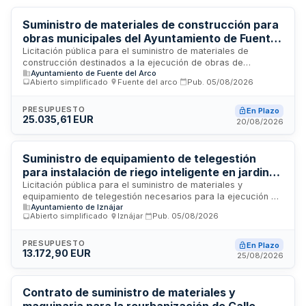
Suministro de materiales de construcción para
obras municipales del Ayuntamiento de Fuente
del Arco
Licitación pública para el suministro de materiales de
construcción destinados a la ejecución de obras de
Ayuntamiento de Fuente del Arco
infraestructura municipal. El Ayuntamiento de Fuente del Arco
Abierto simplificado
·
Fuente del arco
·
Pub.
05/08/2026
convoca procedimiento abierto simplificado para adquirir
materiales generales, hormigón, cerrajería, electricidad,
pinturas y maquinaria necesarios en la realización de
PRESUPUESTO
En Plazo
25.035,61 EUR
trabajos de electricidad, aceros, pinturas, parque minigolf,
20/08/2026
cubierta de bloques de nichos y nave en la calle Carmen
Moruno. Las obras se ejecutarán por administración con
medios propios municipales.
Suministro de equipamiento de telegestión
para instalación de riego inteligente en jardines
y zonas verdes del municipio de Iznájar
Licitación pública para el suministro de materiales y
equipamiento de telegestión necesarios para la ejecución de
Ayuntamiento de Iznájar
una obra de infraestructura de riego inteligente en jardines y
Abierto simplificado
·
Iznájar
·
Pub.
05/08/2026
zonas verdes del municipio de Iznájar. El contrato incluye el
suministro de equipos de telecomunicaciones, válvulas,
canalizaciones, bombas de agua y demás elementos
PRESUPUESTO
En Plazo
13.172,90 EUR
asociados a redes de distribución de agua y sistemas de
25/08/2026
gestión. La adjudicación se realizará por lotes, permitiendo
que diferentes licitadores presenten ofertas a uno o varios
de ellos.
Contrato de suministro de materiales y