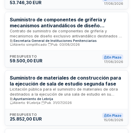
53.746,30 EUR
prefabricados, ferretería, seguridad, instalaciones y
17/08/2026
acabados. Los suministros se realizarán según las
necesidades durante la ejecución de las obras.
Suministro de componentes de grifería y
mecanismos antivandálicos de diseño
exclusivo para el Centro Penitenciario Las
Contrato de suministro de componentes de grifería y
mecanismos de diseño exclusivo antivandálico destinados a
Palmas II
Secretaría General de Instituciones Penitenciarias
la dotación del Centro Penitenciario Las Palmas II. La
Abierto simplificado
·
Pub.
03/08/2026
Administración Pública adjudicataria adquirirá los materiales
y componentes especificados conforme a las
prescripciones técnicas establecidas, regulándose el
PRESUPUESTO
En Plazo
59.500,00 EUR
contrato según la Ley de Contratos del Sector Público y
17/08/2026
normativa complementaria aplicable.
Suministro de materiales de construcción para
la ejecución de sala de estudio segunda fase
Licitación pública para el suministro de materiales de obra
destinados a la ejecución de una sala de estudio en su
Ayuntamiento de Lebrija
segunda fase. El suministro comprende aceros, ladrillos,
Abierto
·
Lebrija
·
Pub.
31/07/2026
material auxiliar de estructuras y material auxiliar de
albañilería. Los materiales se proporcionarán conforme a las
especificaciones técnicas establecidas en el pliego de
PRESUPUESTO
En Plazo
25.852,00 EUR
prescripciones técnicas, siendo responsable del suministro
15/08/2026
la empresa adjudicataria durante el período de duración del
contrato.