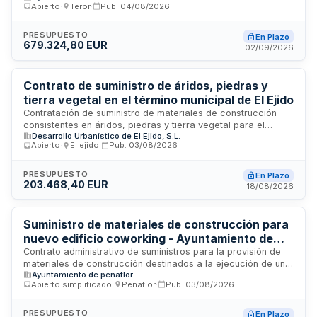
Abierto
·
Teror
·
Pub.
04/08/2026
diversos artículos y productos propios del sector ferretero y
de la construcción, necesarios para el mantenimiento,
reparación y desarrollo de obras municipales. La
PRESUPUESTO
En Plazo
679.324,80 EUR
adjudicación se realizará mediante procedimiento abierto y
02/09/2026
el organismo responsable es la Concejalia Delegada de
Contratación del municipio canario de Teror.
Contrato de suministro de áridos, piedras y
tierra vegetal en el término municipal de El Ejido
Contratación de suministro de materiales de construcción
consistentes en áridos, piedras y tierra vegetal para el
Desarrollo Urbanístico de El Ejido, S.L.
término municipal de El Ejido. Se trata de un contrato de
Abierto
·
El ejido
·
Pub.
03/08/2026
naturaleza privada regido por la Ley de Contratos del Sector
Público, que se adjudicará mediante procedimiento abierto.
La prestación se ejecutará conforme a las especificaciones
PRESUPUESTO
En Plazo
203.468,40 EUR
técnicas y administrativas recogidas en los pliegos de
18/08/2026
condiciones que integran la documentación contractual.
Suministro de materiales de construcción para
nuevo edificio coworking - Ayuntamiento de
Peñaflor (Sevilla)
Contrato administrativo de suministros para la provisión de
materiales de construcción destinados a la ejecución de un
Ayuntamiento de peñaflor
nuevo edificio coworking en el término municipal de Peñaflor,
Abierto simplificado
·
Peñaflor
·
Pub.
03/08/2026
Sevilla. El suministro incluye transporte y descarga de nueve
categorías de materiales organizados por lotes:
conglomerantes, hormigón, áridos, albañilería,
PRESUPUESTO
En Plazo