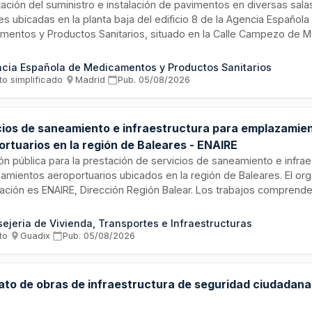
ación del suministro e instalación de pavimentos en diversas sala
 ubicadas en la planta baja del edificio 8 de la Agencia Española
mentos y Productos Sanitarios, situado en la Calle Campezo de Ma
 por la Ley de Contratos del Sector Público y se tramita mediante
 supersimplificado. La ejecución incluye la entrega de los material
cia Española de Medicamentos y Productos Sanitarios
ión en las dependencias de la agencia, siendo responsabilidad de
to simplificado
·
Madrid
·
Pub.
05/08/2026
tos derivados de la realización de los trabajos.
cios de saneamiento e infraestructura para emplazamie
ortuarios en la región de Baleares - ENAIRE
ión pública para la prestación de servicios de saneamiento e infrae
amientos aeroportuarios ubicados en la región de Baleares. El or
tación es ENAIRE, Dirección Región Balear. Los trabajos comprend
aración, instalación y mantenimiento de infraestructuras sanitaria
ionamiento operativo de las instalaciones aeroportuarias. El import
ejeria de Vivienda, Transportes e Infraestructuras
e a 345.482,36 euros. Se trata de servicios especializados de ingen
to
·
Guadix
·
Pub.
05/08/2026
onados con infraestructuras de saneamiento en entornos aeroportu
to de obras de infraestructura de seguridad ciudadana, 