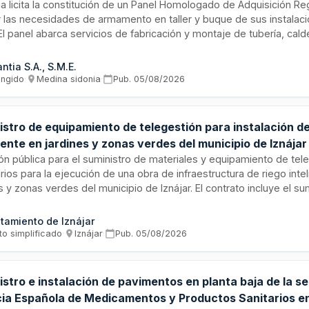
a licita la constitución de un Panel Homologado de Adquisición R
r las necesidades de armamento en taller y buque de sus instalac
El panel abarca servicios de fabricación y montaje de tubería, cald
je de aislamiento, instalaciones eléctricas, sistemas de climatizac
mo montaje de elementos y equipos especializados. Las empresa
ntia S.A., S.M.E.
participar en sucesivos contratos específicos conforme a los req
ingido
·
Medina sidonia
·
Pub.
05/08/2026
cia económica, técnica y capacidad operativa establecidos en las
ón.
istro de equipamiento de telegestión para instalación de
gente en jardines y zonas verdes del municipio de Iznájar
ión pública para el suministro de materiales y equipamiento de tel
ios para la ejecución de una obra de infraestructura de riego inte
s y zonas verdes del municipio de Iznájar. El contrato incluye el su
s de telecomunicaciones, válvulas, canalizaciones, bombas de a
tos asociados a redes de distribución de agua y sistemas de gest
tamiento de Iznájar
ación se realizará por lotes, permitiendo que diferentes licitador
to simplificado
·
Iznájar
·
Pub.
05/08/2026
 a uno o varios de ellos.
stro e instalación de pavimentos en planta baja de la se
ia Española de Medicamentos y Productos Sanitarios e