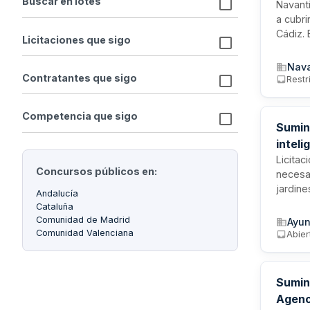
Buscar en lotes
Navanti
a cubri
Cádiz. 
Licitaciones que sigo
y monta
así co
Nava
podrán 
Contratantes que sigo
Restr
solven
licitaci
Competencia que sigo
Sumin
inteli
Licitac
Concursos públicos en:
necesar
jardine
Andalucía
equipo
Cataluña
elemen
Comunidad de Madrid
Ayun
adjudic
Comunidad Valenciana
Abier
ofertas
Sumini
Agenc