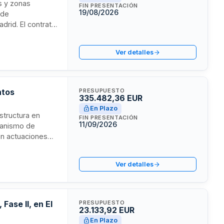
s y zonas
FIN PRESENTACIÓN
19/08/2026
 de
drid. El contrato
 procedimiento
es y su
Ver detalles
l adjudicatario
ntos
PRESUPUESTO
335.482,36 EUR
En Plazo
structura en
FIN PRESENTACIÓN
11/09/2026
ganismo de
en actuaciones
s necesarias para
e del contrato
Ver detalles
iería civil
arios.
Fase II, en El
PRESUPUESTO
23.133,92 EUR
En Plazo