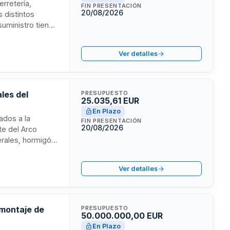
erretería,
FIN PRESENTACIÓN
20/08/2026
s distintos
suministro tiene
ración y
s y zonas verdes
Ver detalles
les del
PRESUPUESTO
25.035,61 EUR
En Plazo
ados a la
FIN PRESENTACIÓN
20/08/2026
te del Arco
erales, hormigón,
n de trabajos de
chos y nave en la
Ver detalles
edios propios
 montaje de
PRESUPUESTO
50.000.000,00 EUR
En Plazo