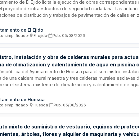
tamiento de El Ejido licita la ejecución de obras correspondientes
l proyecto de infraestructura de seguridad ciudadana. Las actuac
aciones de distribución y trabajos de pavimentación de calles en
o marítimo-terrestre, zona de servidumbre de protección y domini
io. El contrato se adjudicará mediante procedimiento abierto simpl
tamiento de El Ejido
nde obras que quedaron excluidas de la tramitación anterior por a
to simplificado
·
El ejido
·
Pub.
05/08/2026
os especialmente regulados.
stro, instalación y obra de calderas murales para actua
ma de climatización y calentamiento de agua en piscina 
ipal de Huesca
ión pública del Ayuntamiento de Huesca para el suministro, instala
a de una caldera mural maestra y tres calderas murales esclavas 
zar el sistema existente de climatización y calentamiento de agua
a del parque municipal. El contrato incluye las adaptaciones y mod
s necesarias para la integración de las nuevas calderas en la instal
tamiento de Huesca
 adjudicataria deberá ejecutar la totalidad de las prestaciones c
to simplificado
·
Huesca
·
Pub.
05/08/2026
icaciones técnicas establecidas, presentando una única factura ele
ón positiva de los trabajos.
ato mixto de suministro de vestuario, equipos de protec
ientas, árboles, flores y alquiler de maquinaria y vehíc