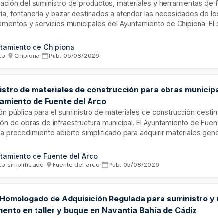
ación del suministro de productos, materiales y herramientas de f
ría, fontanería y bazar destinados a atender las necesidades de lo
mentos y servicios municipales del Ayuntamiento de Chipiona. El 
alidad garantizar las labores de mantenimiento, conservación, repa
ión en infraestructuras, edificios municipales, centros educativo
tamiento de Chipiona
nicipio, en función de las necesidades que se vayan produciendo.
to
·
Chipiona
·
Pub.
05/08/2026
istro de materiales de construcción para obras municipa
amiento de Fuente del Arco
ión pública para el suministro de materiales de construcción destin
ón de obras de infraestructura municipal. El Ayuntamiento de Fuen
 procedimiento abierto simplificado para adquirir materiales gen
ría, electricidad, pinturas y maquinaria necesarios en la realizació
cidad, aceros, pinturas, parque minigolf, cubierta de bloques de ni
tamiento de Fuente del Arco
Carmen Moruno. Las obras se ejecutarán por administración con m
to simplificado
·
Fuente del arco
·
Pub.
05/08/2026
ales.
 Homologado de Adquisición Regulada para suministro y
ento en taller y buque en Navantia Bahía de Cádiz