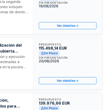
 a la segunda
FIN PRESENTACIÓN
19/08/2026
iones incluyen
 zonas de dominio
o público
ificado y
Ver detalles
fectar a
lización del
PRESUPUESTO
115.498,14 EUR
cubierta
En Plazo
ción y ejecución
FIN PRESENTACIÓN
20/08/2026
destinadas a
 en la piscina
ificaciones
ación actual. La
Ver detalles
onforme a las
ctrónica tras la
ción,
PRESUPUESTO
139.976,66 EUR
ulos para
En Plazo