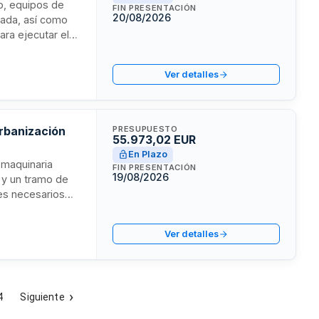
io, equipos de
FIN PRESENTACIÓN
20/08/2026
orada, así como
ara ejecutar el
mento del Empleo
 seis lotes
Ver detalles
urbanización
PRESUPUESTO
55.973,02 EUR
En Plazo
 maquinaria
FIN PRESENTACIÓN
19/08/2026
s y un tramo de
les necesarios
antarillado y
contratación de
Ver detalles
ntrega en la obra,
4
Siguiente