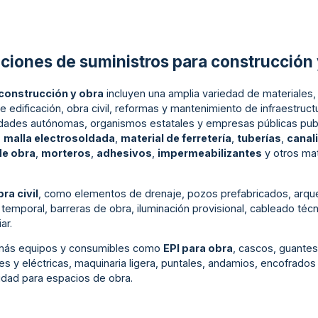
aciones de suministros para construcción 
 construcción y obra
incluyen una amplia variedad de materiales
 edificación, obra civil, reformas y mantenimiento de infraestruct
dades autónomas, organismos estatales y empresas públicas publi
,
malla electrosoldada
,
material de ferretería
,
tuberías
,
canal
de obra
,
morteros
,
adhesivos
,
impermeabilizantes
y otros mat
ra civil
, como elementos de drenaje, pozos prefabricados, arqueta
temporal, barreras de obra, iluminación provisional, cableado técni
ar.
más equipos y consumibles como
EPI para obra
, cascos, guantes
es y eléctricas, maquinaria ligera, puntales, andamios, encofrado
dad para espacios de obra.