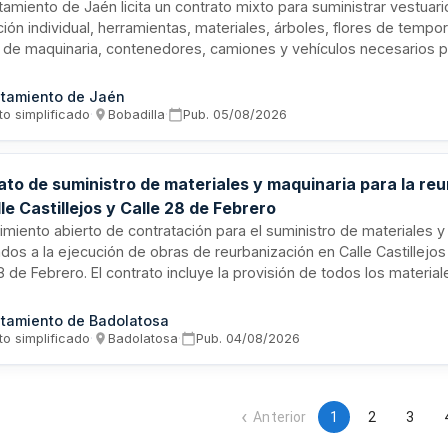
estación urbana del Ayuntamiento de Jaén
tamiento de Jaén licita un contrato mixto para suministrar vestuar
ión individual, herramientas, materiales, árboles, flores de temp
r de maquinaria, contenedores, camiones y vehículos necesarios p
to de reforestación urbana de la ciudad incluido en el Plan de Fo
 2025. El contrato tiene duración de diez meses y se estructura en
tamiento de Jaén
ndientes.
to simplificado
·
Bobadilla
·
Pub.
05/08/2026
ato de suministro de materiales y maquinaria para la re
le Castillejos y Calle 28 de Febrero
miento abierto de contratación para el suministro de materiales y
dos a la ejecución de obras de reurbanización en Calle Castillejo
8 de Febrero. El contrato incluye la provisión de todos los materia
 rehabilitación de la solería y renovación de las instalaciones de alc
imiento, con un plazo de ejecución de tres meses. No incluye la 
tamiento de Badolatosa
 obra, siendo responsabilidad del contratista el transporte y la e
to simplificado
·
Badolatosa
·
Pub.
04/08/2026
 municipal o lugar designado por el técnico.
Anterior
1
2
3