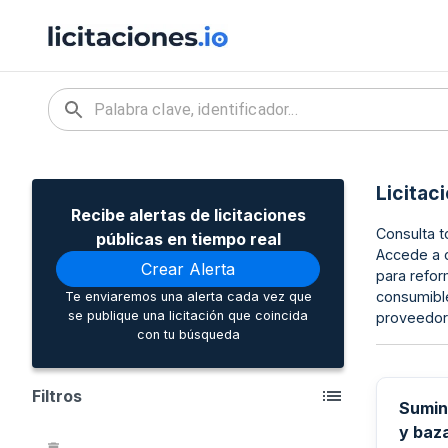
Licitac
Recibe alertas de licitaciones
Consulta t
públicas en tiempo real
Accede a c
Crear Alerta
para refor
consumible
Te enviaremos una alerta cada vez que
se publique una licitación que coincida
proveedore
con tu búsqueda
Filtros
Sumini
y baz