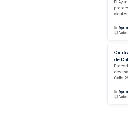
refor
El Ayun
protecc
alquile
proyec
Agrario
Ayun
indepe
Abier
Contr
de Cal
Procedi
destina
Calle 2
para la
abastec
Ayun
mano de
Abier
almacén