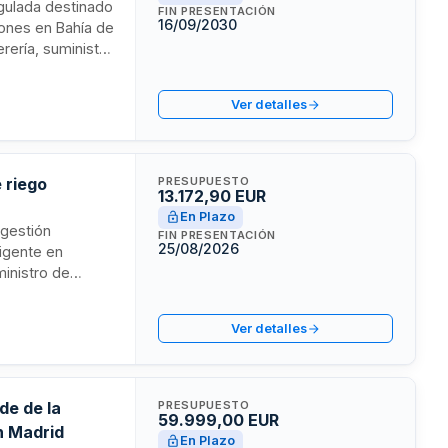
egulada destinado
FIN PRESENTACIÓN
16/09/2030
iones en Bahía de
erería, suministro
ión y ventilación,
s adjudicadas
Ver detalles
uisitos de
 bases de
 riego
PRESUPUESTO
13.172,90 EUR
En Plazo
egestión
FIN PRESENTACIÓN
25/08/2026
ligente en
ministro de
gua y demás
ión. La
Ver detalles
es presenten
de de la
PRESUPUESTO
59.999,00 EUR
n Madrid
En Plazo