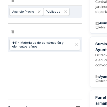
Contrat
jardine
departa
Anuncio Previo
Publicada
por fin
reposic
Ayun
del mu
Abier
441 - Materiales de construcción y
Sumin
elementos afines
Ayunt
Licitac
ejecuci
convoca
cerraje
electri
Ayun
calle 
Abier
municip
Panel
armam