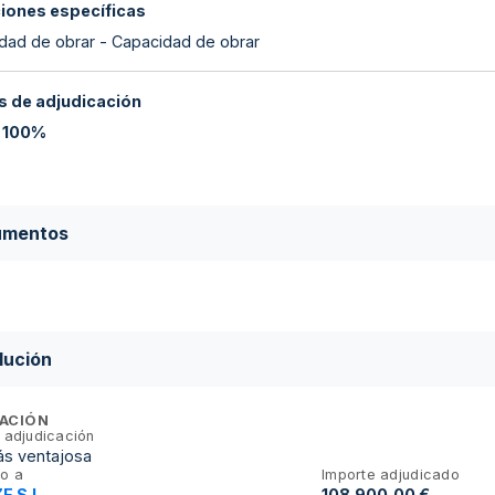
ciones específicas
dad de obrar - Capacidad de obrar
 de adjudicación
:
100%
umentos
lución
ACIÓN
 adjudicación
ás ventajosa
o a
Importe adjudicado
E S.L.
108.900,00 €