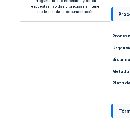
Pregunta lo que necesites y obtén
respuestas rápidas y precisas sin tener
que leer toda la documentación.
Proce
Proces
Urgenci
Sistema
Método 
Plazo d
Térm