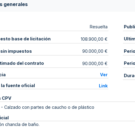
s generales
Publ
Resuelta
sto base de licitación
Ulti
108.900,00 €
 sin impuestos
Peri
90.000,00 €
stimado del contrato
Peri
90.000,00 €
cia
Ver
Dura
 la fuente oficial
Link
s CPV
-
Calzado con partes de caucho o de plástico
icial
ón chancla de baño.