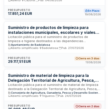
Abierto
·
Cazorla
·
Pub.
04/08/2026
infraestructuras y servicios del Ayuntamiento de Cazorla y
sus organismos autónomos. Se trata de un suministro de
carácter fungible y recurrente, configurado como prestación
PRESUPUESTO
En Plazo
17.851,24 EUR
única e indivisible, sin división en lotes, con duración de un
19/08/2026
año desde su formalización y posibilidad de prórroga por un
período adicional de hasta un año.
Suministro de productos de limpieza para
instalaciones municipales, escolares y viales
del Ayuntamiento de Badolatosa
Licitación pública para el suministro de productos de
limpieza e higiene destinados a las dependencias
Ayuntamiento de Badolatosa
municipales, centros educativos y espacios viales del
Abierto simplificado
·
Badolatosa
·
Pub.
27/07/2026
Ayuntamiento de Badolatosa. El contrato incluye la provisión
de artículos de limpieza y desinfección necesarios para el
mantenimiento higiénico de instalaciones públicas
PRESUPUESTO
Cierra en 3 días
29.117,51 EUR
municipales, grupos escolares y zonas de circulación vial.
11/08/2026
Importe presupuestado de 29.117,51 euros. La licitación está
abierta a empresas proveedoras de productos químicos de
limpieza profesional.
Suministro de material de limpieza para la
Delegación Territorial de Agricultura, Pesca,
Agua y Desarrollo Rural en Huelva
Licitación pública para el suministro de material de limpieza
destinado a la Delegación Territorial de Agricultura, Pesca,
Consejeria de Agricultura, Ganadería, Pesca y Desarrollo Sostenible
Agua y Desarrollo Rural en la provincia de Huelva. El contrato
Abierto simplificado
·
Trigueros
·
Pub.
24/07/2026
comprende la adquisición de productos y artículos para
tareas de limpieza, desinfección y mantenimiento de las
instalaciones del organismo. Se trata de un suministro regular
PRESUPUESTO
Cierra en 2 días