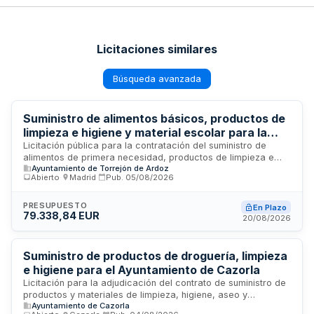
Licitaciones similares
Búsqueda avanzada
Suministro de alimentos básicos, productos de
limpieza e higiene y material escolar para la
Concejalía de Igualdad del Ayuntamiento de
Licitación pública para la contratación del suministro de
alimentos de primera necesidad, productos de limpieza e
Torrejón de Ardoz
Ayuntamiento de Torrejón de Ardoz
higiene básicos y material escolar destinados a personas
Abierto
·
Madrid
·
Pub.
05/08/2026
beneficiarias de programas de la Concejalía de Igualdad.
Los adjudicatarios proporcionarán acceso a estos productos
en sus establecimientos, aplicando promociones y
PRESUPUESTO
En Plazo
79.338,84 EUR
descuentos vigentes compatibles con la naturaleza de la
20/08/2026
ayuda. El contrato tiene una duración de dos años y se
tramita mediante procedimiento abierto basado en criterios
de adjudicación múltiples.
Suministro de productos de droguería, limpieza
e higiene para el Ayuntamiento de Cazorla
Licitación para la adjudicación del contrato de suministro de
productos y materiales de limpieza, higiene, aseo y
Ayuntamiento de Cazorla
desechables destinados a las dependencias,