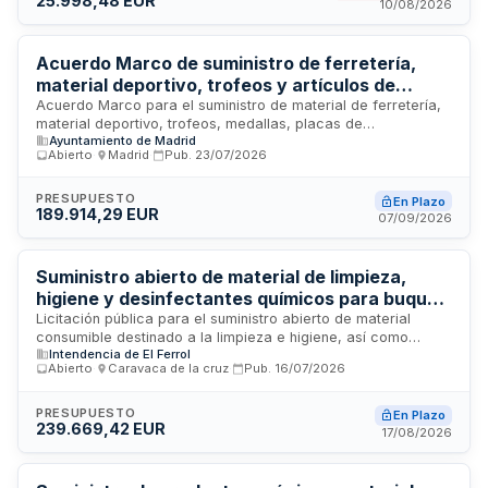
25.998,48 EUR
de consumibles necesarios para garantizar las condiciones
10/08/2026
higiénicas y de limpieza en las dependencias administrativas.
Acuerdo Marco de suministro de ferretería,
material deportivo, trofeos y artículos de
limpieza para el Distrito de Villa de Vallecas
Acuerdo Marco para el suministro de material de ferretería,
material deportivo, trofeos, medallas, placas de
Ayuntamiento de Madrid
reconocimiento y material de limpieza destinado al Distrito
Abierto
·
Madrid
·
Pub.
23/07/2026
de Villa de Vallecas del Ayuntamiento de Madrid. El contrato
se estructura en cuatro lotes diferenciados y establece
obligaciones de cumplimiento de normas sociolaborales,
PRESUPUESTO
En Plazo
189.914,29 EUR
cláusulas de igualdad de género, formación preventiva y
07/09/2026
coordinación con la administración municipal a través de un
responsable de contrato designado por la empresa
adjudicataria.
Suministro abierto de material de limpieza,
higiene y desinfectantes químicos para buques
y dependencias del Arsenal de Ferrol
Licitación pública para el suministro abierto de material
consumible destinado a la limpieza e higiene, así como
Intendencia de El Ferrol
productos y agentes químicos desinfectantes, con aplicación
Abierto
·
Caravaca de la cruz
·
Pub.
16/07/2026
en buques y dependencias militares apoyados por el Arsenal
de Ferrol. El Intendente de Ferrol licita este contrato de
suministro de carácter continuado, con un presupuesto de
PRESUPUESTO
En Plazo
239.669,42 EUR
ciento cincuenta y siete mil euros aproximadamente, para
17/08/2026
garantizar el mantenimiento y la desinfección de las
instalaciones navales del Arsenal.