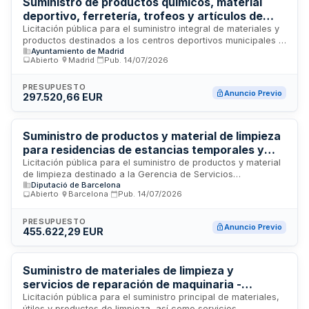
Suministro de productos químicos, material
deportivo, ferretería, trofeos y artículos de
limpieza para centros deportivos municipales
Licitación pública para el suministro integral de materiales y
productos destinados a los centros deportivos municipales y
del Distrito de Tetuán
Ayuntamiento de Madrid
eventos deportivos del Distrito de Tetuán en Madrid. El
Abierto
·
Madrid
·
Pub.
14/07/2026
contrato comprende cinco lotes diferenciados: productos
químicos y reactivos para mantenimiento, artículos y
equipamiento deportivo, material de ferretería, trofeos y
PRESUPUESTO
Anuncio Previo
297.520,66 EUR
medallas conmemorativas, así como productos de limpieza e
higiene. Se trata de un suministro recurrente para garantizar
el correcto funcionamiento y mantenimiento de las
instalaciones deportivas municipales y la celebración de
Suministro de productos y material de limpieza
eventos deportivos en el distrito.
para residencias de estancias temporales y
respiro - Diputación de Barcelona
Licitación pública para el suministro de productos y material
de limpieza destinado a la Gerencia de Servicios
Diputació de Barcelona
Residenciales de Estancias Temporales y Respiro de la
Abierto
·
Barcelona
·
Pub.
14/07/2026
Diputación de Barcelona. El contrato se estructura en cuatro
lotes independientes que cubren distintas categorías de
artículos de limpieza y desinfección. Los productos
PRESUPUESTO
Anuncio Previo
455.622,29 EUR
suministrados serán utilizados en las instalaciones
residenciales para garantizar el mantenimiento higiénico de
los espacios comunes y privados. Esta licitación está dirigida
a proveedores especializados en productos de limpieza
Suministro de materiales de limpieza y
profesional con capacidad de suministro regular y
servicios de reparación de maquinaria -
continuado.
Sociedad Anónima de Gestión Sagunto
Licitación pública para el suministro principal de materiales,
útiles y productos de limpieza, así como servicios