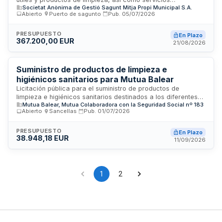
Societat Anònima de Gestió Sagunt Mitja Propi Municipal S.A.
accesorios de reparación de maquinaria específica
Abierto
·
Puerto de sagunto
·
Pub.
05/07/2026
destinados a la operación del puerto de Sagunto. La
Dirección General de la Sociedad Anónima de Gestión
Sagunto Mitja Propi Municipal convoca este contrato con un
PRESUPUESTO
En Plazo
367.200,00 EUR
presupuesto de ciento catorce mil setecientos cincuenta
21/08/2026
euros para garantizar el mantenimiento operativo de las
instalaciones portuarias mediante productos de limpieza de
calidad y servicios técnicos especializados de reparación.
Suministro de productos de limpieza e
higiénicos sanitarios para Mutua Balear
Licitación pública para el suministro de productos de
limpieza e higiénicos sanitarios destinados a los diferentes
Mutua Balear, Mutua Colaboradora con la Seguridad Social nº 183
centros de Mutua Balear. Se trata de un contrato de
Abierto
·
Sancellas
·
Pub.
01/07/2026
suministro con entregas sucesivas de bienes a precio
unitario, cuya cuantía total dependerá de las necesidades
reales de la entidad durante la vigencia del contrato. La
PRESUPUESTO
En Plazo
38.948,18 EUR
duración es de dos años, iniciándose el servicio en el primer
11/09/2026
trimestre de dos mil veintisiete.
1
2