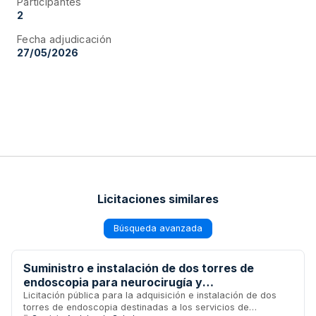
Participantes
2
Fecha adjudicación
27/05/2026
Licitaciones similares
Búsqueda avanzada
Suministro e instalación de dos torres de
endoscopia para neurocirugía y
otorrinolaringología del Hospital Reina Sofía de
Licitación pública para la adquisición e instalación de dos
torres de endoscopia destinadas a los servicios de
Córdoba