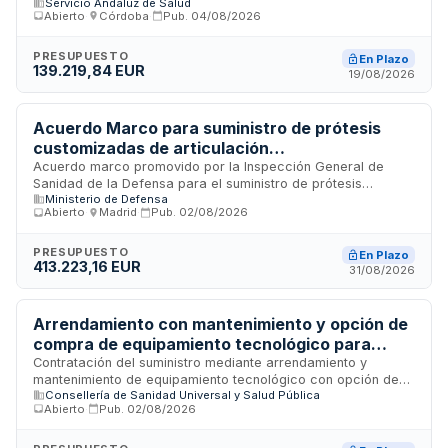
Servicio Andaluz de Salud
neurocirugía y otorrinolaringología del Hospital Reina Sofía
Abierto
·
Córdoba
·
Pub.
04/08/2026
de Córdoba. El Servicio Andaluz de Salud licita este
suministro de equipamiento médico especializado, que
incluye tanto el suministro de los sistemas de endoscopia
PRESUPUESTO
En Plazo
139.219,84 EUR
como los servicios de instalación y puesta en funcionamiento
19/08/2026
en los quirófanos del centro sanitario cordobés.
Acuerdo Marco para suministro de prótesis
customizadas de articulación
temporomandibular en cirugía oral y
Acuerdo marco promovido por la Inspección General de
Sanidad de la Defensa para el suministro de prótesis
maxilofacial del Ministerio de Defensa
Ministerio de Defensa
customizadas de articulación temporomandibular destinadas
Abierto
·
Madrid
·
Pub.
02/08/2026
a procedimientos de cirugía oral y maxilofacial. El contrato,
tramitado mediante procedimiento abierto conforme a la Ley
de Contratos del Sector Público, establece las condiciones
PRESUPUESTO
En Plazo
413.223,16 EUR
generales que regirán los futuros contratos de suministro
31/08/2026
derivados del acuerdo durante su período de vigencia,
incluyendo requisitos de calidad, formación del personal
sanitario y actualización tecnológica.
Arrendamiento con mantenimiento y opción de
compra de equipamiento tecnológico para
servicios clínicos del Hospital General
Contratación del suministro mediante arrendamiento y
mantenimiento de equipamiento tecnológico con opción de
Universitario de Castellón
Consellería de Sanidad Universal y Salud Pública
compra final, destinado a los servicios de oftalmología,
Abierto
·
Pub.
02/08/2026
neumología, digestivo, unidad de cuidados intensivos,
anestesia y urgencias del Hospital General Universitario de
Castellón. El contrato se regirá por las disposiciones de la