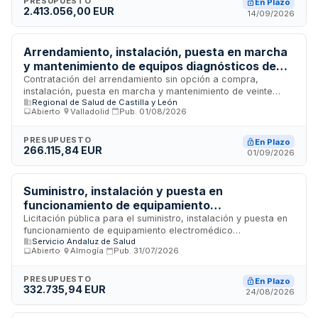
PRESUPUESTO
En Plazo
2.413.056,00 EUR
Ley de Contratos del Sector Público y se adjudicará
14/09/2026
mediante procedimiento abierto, requiriendo la presentación
de documentación administrativa, técnica y económica en
sobres electrónicos diferenciados.
Arrendamiento, instalación, puesta en marcha
y mantenimiento de equipos diagnósticos de
monitorización sanitaria digital para atención
Contratación del arrendamiento sin opción a compra,
instalación, puesta en marcha y mantenimiento de veinte
primaria de la Gerencia Regional de Salud de
Regional de Salud de Castilla y León
equipos diagnósticos de monitorización sanitaria digital en
Castilla y León
Abierto
·
Valladolid
·
Pub.
01/08/2026
formato de fácil transporte, con integración de datos en la
historia clínica electrónica para la atención en el ámbito de
atención primaria de la Gerencia Regional de Salud de
PRESUPUESTO
En Plazo
266.115,84 EUR
Castilla y León. El servicio incluye la prestación técnica
01/09/2026
mediante un equipo de trabajo mínimo con profesionales
cualificados y la disponibilidad de canales de soporte
técnico para consultas e incidencias.
Suministro, instalación y puesta en
funcionamiento de equipamiento
electromédico para quirófanos y endoscopia
Licitación pública para el suministro, instalación y puesta en
funcionamiento de equipamiento electromédico
del Hospital Universitario Costa del Sol
Servicio Andaluz de Salud
especializado destinado al Hospital Universitario Costa del
Abierto
·
Almogía
·
Pub.
31/07/2026
Sol, dependiente del Servicio Andaluz de Salud. El objeto
incluye motores para quirófanos de traumatología y
electrobisturí con módulo de coagulación por plasma de
PRESUPUESTO
En Plazo
332.735,94 EUR
argón para procedimientos de endoscopia digestiva
24/08/2026
avanzada. El procedimiento se tramita mediante
convocatoria abierta centralizada por la Central Provincial