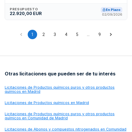
varios criterios de evaluación. La empresa adjudicataria
deberá garantizar el cumplimiento de normativa técnica
PRESUPUESTO
En Plazo
22.920,00 EUR
española y comunitaria, prestando servicios de formación,
02/09/2026
asistencia técnica y facilitando documentación de interés
para el correcto funcionamiento de los equipos.
1
2
3
4
5
…
9
Otras licitaciones que pueden ser de tu interés
Licitaciones de
Productos químicos puros y otros productos
químicos en Madrid
Licitaciones de
Productos químicos en Madrid
Licitaciones de
Productos químicos puros y otros productos
químicos en Comunidad de Madrid
Licitaciones de
Abonos y compuestos nitrogenados en Comunidad