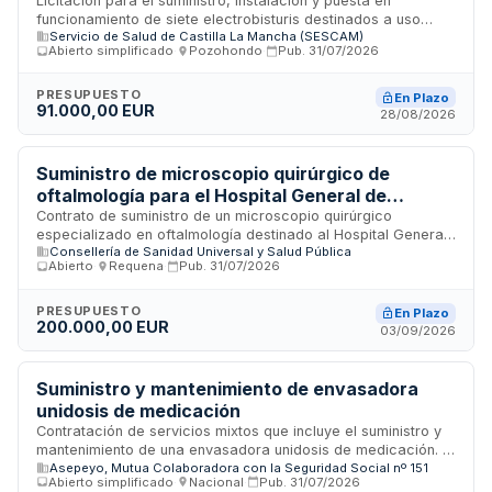
para centro sanitario
Licitación para el suministro, instalación y puesta en
funcionamiento de siete electrobisturis destinados a uso
Servicio de Salud de Castilla La Mancha (SESCAM)
sanitario. El contrato se tramita mediante procedimiento
Abierto simplificado
·
Pozohondo
·
Pub.
31/07/2026
abierto simplificado conforme a la Ley de Contratos del
Sector Público. Se rige por las disposiciones administrativas
recogidas en el pliego de prescripciones técnicas y las
PRESUPUESTO
En Plazo
91.000,00 EUR
características técnicas especificadas en los anexos del
28/08/2026
expediente. El objeto, presupuesto base y valor estimado se
detallan en el Anexo I del pliego.
Suministro de microscopio quirúrgico de
oftalmología para el Hospital General de
Requena
Contrato de suministro de un microscopio quirúrgico
especializado en oftalmología destinado al Hospital General
Consellería de Sanidad Universal y Salud Pública
de Requena. El procedimiento se tramita mediante sistema
Abierto
·
Requena
·
Pub.
31/07/2026
abierto conforme a la Ley de Contratos del Sector Público,
regulando los requisitos administrativos, criterios de
valoración, garantías y condiciones de entrega del equipo
PRESUPUESTO
En Plazo
200.000,00 EUR
médico en las instalaciones hospitalarias indicadas.
03/09/2026
Suministro y mantenimiento de envasadora
unidosis de medicación
Contratación de servicios mixtos que incluye el suministro y
mantenimiento de una envasadora unidosis de medicación. El
Asepeyo, Mutua Colaboradora con la Seguridad Social nº 151
procedimiento es abierto simplificado y se adjudicará
Abierto simplificado
·
Nacional
·
Pub.
31/07/2026
conforme a la mejor relación calidad-precio aplicando