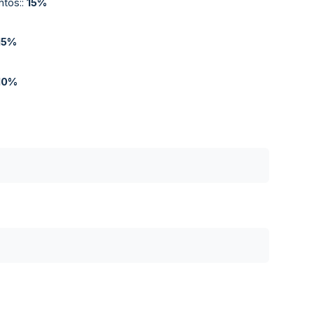
ntos:
:
15%
15%
10%