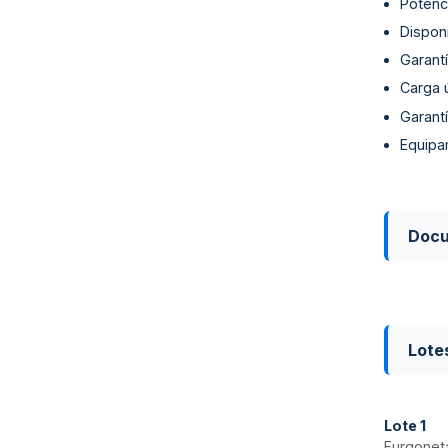
Potenci
Disponi
Garantí
Carga ú
Garantí
Equipa
Doc
Lote
Lote
1
Furgoneta