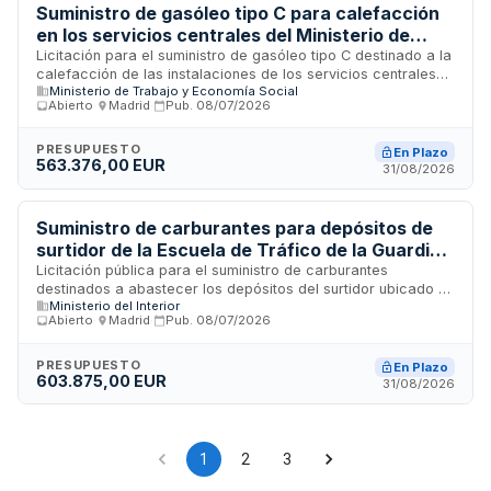
operaciones de vigilancia, control, explotación y
Suministro de gasóleo tipo C para calefacción
conservación de carreteras autonómicas.
en los servicios centrales del Ministerio de
Trabajo y Economía Social
Licitación para el suministro de gasóleo tipo C destinado a la
calefacción de las instalaciones de los servicios centrales
Ministerio de Trabajo y Economía Social
del Ministerio de Trabajo y Economía Social. El contrato
Abierto
·
Madrid
·
Pub.
08/07/2026
comprende el abastecimiento de combustible para dos
ubicaciones principales en Madrid: Paseo de la Castellana y
Agustín de Betancourt, durante un período de veinticuatro
PRESUPUESTO
En Plazo
563.376,00 EUR
meses. El adjudicatario debe garantizar el cumplimiento de
31/08/2026
las especificaciones técnicas europeas para productos
petrolíferos y la conformidad con la normativa vigente en
materia de suministro de gasóleos para calefacción.
Suministro de carburantes para depósitos de
surtidor de la Escuela de Tráfico de la Guardia
Civil en Mérida
Licitación pública para el suministro de carburantes
destinados a abastecer los depósitos del surtidor ubicado en
Ministerio del Interior
la Escuela de Tráfico de la Guardia Civil en Mérida, Badajoz.
Abierto
·
Madrid
·
Pub.
08/07/2026
La Dirección General de Tráfico requiere el suministro de
combustibles para vehículos de formación y operativos de la
institución. El contrato se estructura en dos lotes
PRESUPUESTO
En Plazo
603.875,00 EUR
diferenciados. Esta adquisición es esencial para garantizar
31/08/2026
el funcionamiento continuo de las instalaciones de
entrenamiento y los servicios de tráfico en la región de
Extremadura.
1
2
3