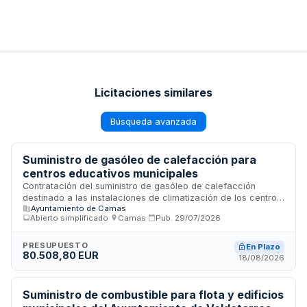
Licitaciones similares
Búsqueda avanzada
Suministro de gasóleo de calefacción para
centros educativos municipales
Contratación del suministro de gasóleo de calefacción
destinado a las instalaciones de climatización de los centros
Ayuntamiento de Camas
educativos dependientes del Ayuntamiento. El contrato
Abierto simplificado
·
Camas
·
Pub.
29/07/2026
persigue optimizar el coste de adquisición del combustible,
mejorar la prestación del servicio de suministro y reforzar
los mecanismos de información y control mediante
PRESUPUESTO
En Plazo
80.508,80 EUR
facturación. La vigencia del contrato anterior finalizó en
18/08/2026
enero de 2026, por lo que se plantea esta nueva
contratación para dar continuidad al servicio.
Suministro de combustible para flota y edificios