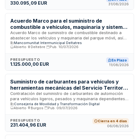
330.095,09 EUR
Administración podrá efectuar pruebas de verificación tanto
31/08/2026
del vehículo como del combustible. Se trata de un consumo
estacional detallado en los anexos del pliego de
condiciones.
Acuerdo Marco para el suministro de
combustible a vehículos, maquinaria y sistemas
de calefacción de la Mancomunidad
Acuerdo Marco de suministro de combustible destinado a
abastecer los vehículos y maquinaria del parque móvil, así
DeltaGestió
Mancomunitat Intermunicipal Deltatres
como los sistemas de calefacción y otras aplicaciones de la
Abierto
·
Deltebre
·
Pub.
10/07/2026
Mancomunidad DeltaGestió. El suministro incluye gasolinas
sin plomo de diferentes octanajes, gasóleos para
automoción y maquinaria, aditivos específicos, gasóleos
PRESUPUESTO
En Plazo
1.125.000,00 EUR
para calefacción y gas propano. Se estructura en dos lotes
11/08/2026
diferenciados según el tipo de combustible y su aplicación.
La contratación se realiza mediante procedimiento abierto
ordinario con tramitación anticipada, permitiendo ofertas
Suministro de carburantes para vehículos y
tanto manuales como electrónicas.
herramientas mecánicas del Servicio Territorial
de Movilidad y Transformación Digital de
Contratación del suministro de carburantes de automoción
para vehículos ligeros, pesados y maquinaria dependientes
Burgos
Consejeria de Movilidad y Transformación Digital
de las secciones de conservación, explotación y proyectos
Abierto
·
Burgos
·
Pub.
09/07/2026
de carreteras del Servicio Territorial de Movilidad y
Transformación Digital de Burgos, incluyendo también
combustible para herramientas mecánicas como motosierras
PRESUPUESTO
Cierra en 4 días
231.404,96 EUR
y desbrozadoras. El suministro cubre los vehículos
06/08/2026
actualmente autorizados a repostar en las instalaciones de
Burgos, Salas, Lerma y Aranda, necesario para realizar