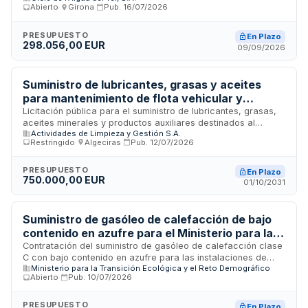
Abierto
·
Girona
·
Pub.
16/07/2026
brigada de la empresa Cicle de l'Aigua del Ter, S.A., entidad
gestora de servicios de agua ubicada en la provincia de
Girona. El suministro cubrirá las necesidades energéticas de
PRESUPUESTO
En Plazo
298.056,00 EUR
los equipos móviles y sistemas auxiliares necesarios para el
09/09/2026
funcionamiento operativo de la compañía.
Suministro de lubricantes, grasas y aceites
para mantenimiento de flota vehicular y
maquinaria de ALGESA
Licitación pública para el suministro de lubricantes, grasas,
aceites minerales y productos auxiliares destinados al
Actividades de Limpieza y Gestión S.A.
mantenimiento preventivo y correctivo de la flota de
Restringido
·
Algeciras
·
Pub.
12/07/2026
vehículos y maquinaria industrial de Actividades de Limpieza
y Gestión S.A. El contrato se gestiona mediante Sistema
Dinámico de Adquisición en la localidad de Algeciras. Se
PRESUPUESTO
En Plazo
750.000,00 EUR
busca garantizar el abastecimiento continuo de productos de
01/10/2031
calidad que aseguren el óptimo funcionamiento de los
equipos y prolonguen su vida útil. El importe estimado es de
setenta y cinco mil euros.
Suministro de gasóleo de calefacción de bajo
contenido en azufre para el Ministerio para la
Transición Ecológica y el Reto Demográfico en
Contratación del suministro de gasóleo de calefacción clase
C con bajo contenido en azufre para las instalaciones de
Madrid
Ministerio para la Transición Ecológica y el Reto Demográfico
calefacción del Ministerio para la Transición Ecológica y el
Abierto
·
Pub.
10/07/2026
Reto Demográfico ubicadas en Plaza San Juan de la Cruz en
Madrid. El suministro se realizará mediante cisternas del
adjudicatario garantizando la calidad del combustible. La
PRESUPUESTO
En Plazo