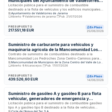
municipales del Ayuntamiento de Valdetorres
de Jarama
Licitación pública para el suministro de combustible
destinado a la flota de vehículos y los edificios municipales
Ayuntamiento de Valdetorres de Jarama
del Ayuntamiento de Valdetorres de Jarama. El contrato se
Abierto
·
Valdetorres de jarama
·
Pub.
21/07/2026
estructura en dos lotes diferenciados y se tramita mediante
procedimiento abierto sujeto a regulación armonizada. El
proveedor adjudicatario deberá garantizar el abastecimiento
PRESUPUESTO
En Plazo
217.551,18 EUR
continuado de carburantes para garantizar el funcionamiento
25/08/2026
operativo de los servicios municipales y la climatización de
las instalaciones públicas.
Suministro de carburante para vehículos y
maquinaria agrícola de la Mancomunidad Los
Pedroches Zona Centro-Caminos
Contrato de suministro de combustibles destinado a la
Mancomunidad Los Pedroches Zona Centro-Caminos para
Mancomunidad de Municipios de la Zona Centro del Valle de Los Pedroches
abastecer los vehículos y maquinaria agrícola de su
Abierto
·
Alcaracejos
·
Pub.
17/07/2026
propiedad o adscritos mediante fórmulas de arrendamiento
financiero, renting u otros contratos similares. El suministro
incluye gasóleo tipo A y gasolina sin plomo 95, con
PRESUPUESTO
En Plazo
439.526,60 EUR
determinación del precio mediante aplicación de un
14/08/2026
porcentaje de descuento sobre el precio de venta al público
vigente en el momento del repostaje en la estación de
servicio.
Suministro de gasóleo A y gasóleo B para flota
vehicular, generadores de emergencia y
herramientas de brigada de Cicle de l'Aigua del
Licitación pública para el suministro de combustible gasóleo
tipo A y gasóleo tipo B destinado a la flota de vehículos
Ter, S.A.
Cicle de l'Aigua del Ter, S.A.
operativos, generadores de emergencia y herramientas de