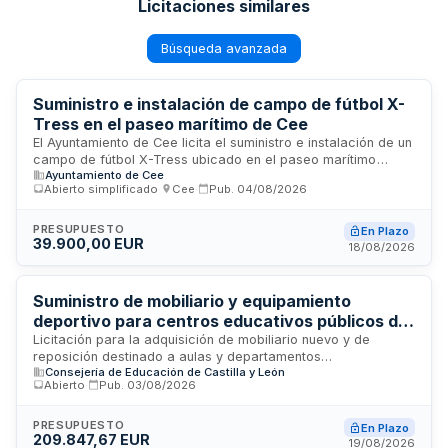
Licitaciones similares
Búsqueda avanzada
Suministro e instalación de campo de fútbol X-
Tress en el paseo marítimo de Cee
El Ayuntamiento de Cee licita el suministro e instalación de un
campo de fútbol X-Tress ubicado en el paseo marítimo
Ayuntamiento de Cee
municipal. El contrato tiene carácter mixto, combinando
Abierto simplificado
·
Cee
·
Pub.
04/08/2026
prestaciones de suministro e instalación de la infraestructura
deportiva. La ejecución se estima en dos meses, debiendo
estar finalizado antes de noviembre de dos mil veintiséis. Se
PRESUPUESTO
En Plazo
39.900,00 EUR
trata de una contratación sujeta a procedimiento abierto
18/08/2026
súper simplificado conforme a la normativa de contratos del
sector público.
Suministro de mobiliario y equipamiento
deportivo para centros educativos públicos de
Valladolid y provincia
Licitación para la adquisición de mobiliario nuevo y de
reposición destinado a aulas y departamentos
Consejería de Educación de Castilla y León
administrativos, así como equipamiento deportivo para
Abierto
·
Pub.
03/08/2026
centros públicos de educación infantil, primaria, secundaria
y escuelas infantiles ubicados en Valladolid y su provincia. El
contrato incluye el suministro e instalación de los bienes en
PRESUPUESTO
En Plazo
209.847,67 EUR
los centros educativos especificados.
19/08/2026