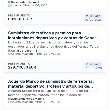
Universidad Jaume I
de correr, tres elípticas y tres remos, bajo modalidad de
Abierto
·
Pub.
24/07/2026
alquiler sin opción de compra. El contrato incluye
obligatoriamente los servicios de mantenimiento preventivo y
correctivo durante toda la duración del renting, con un plazo
PRESUPUESTO
En Plazo
8826,00 EUR
máximo de cinco años. La Universidad Jaume I requiere que
03/09/2026
la empresa proveedora disponga de experiencia
demostrada en suministros similares durante los últimos tres
años. Se valorarán especialmente la calidad certificada, el
Suministro de trofeos y premios para
diseño biomecánico, la robustez estructural, la seguridad y
instalaciones deportivas y eventos de Canal de
la accesibilidad universal de los equipamientos.
Isabel II
Licitación pública de suministro de trofeos y premios
destinados a las instalaciones deportivas del Parque Tercer
Canal de Isabel II, S.A.
Depósito y a la organización de eventos deportivos y
Abierto
·
Madrid
·
Pub.
23/07/2026
sociales de Canal de Isabel II, S.A., M.P. El contrato incluye el
suministro de bienes conforme a las especificaciones
técnicas establecidas en el Pliego de Prescripciones
PRESUPUESTO
En Plazo
229.710,50 EUR
Técnicas. Las proposiciones deben expresar el precio sin
11/09/2026
IVA y no podrán superar el presupuesto base de licitación. El
pago se realizará dentro de treinta días posteriores a la
aprobación de conformidad de las prestaciones.
Acuerdo Marco de suministro de ferretería,
material deportivo, trofeos y artículos de
limpieza para el Distrito de Villa de Vallecas
Acuerdo Marco para el suministro de material de ferretería,
material deportivo, trofeos, medallas, placas de
Ayuntamiento de Madrid
reconocimiento y material de limpieza destinado al Distrito
Abierto
·
Madrid
·
Pub.
23/07/2026
de Villa de Vallecas del Ayuntamiento de Madrid. El contrato
se estructura en cuatro lotes diferenciados y establece