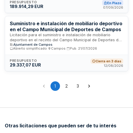
obligaciones de cumplimiento de normas sociolaborales,
PRESUPUESTO
En Plazo
189.914,29 EUR
cláusulas de igualdad de género, formación preventiva y
07/09/2026
coordinación con la administración municipal a través de un
responsable de contrato designado por la empresa
adjudicataria.
Suministro e instalación de mobiliario deportivo
en el Campo Municipal de Deportes de Campos
Licitación para el suministro e instalación de mobiliario
deportivo en el recinto del Campo Municipal de Deportes de
Ajuntament de Campos
Campos. El contratista adjudicatario deberá ejecutar los
Abierto simplificado
·
Campos
·
Pub.
21/07/2026
trabajos de acuerdo con la memoria valorada y normativa
técnica vigente, garantizando la capacidad legal, técnica,
organitzativa y profesional necesaria. Los trabajos se
PRESUPUESTO
Cierra en 3 días
29.337,07 EUR
entregarán completamente acabados, en correcto estado
12/08/2026
de ejecución y listos para su puesta en servicio. El plazo de
ejecución es de sesenta días.
1
2
3
Otras licitaciones que pueden ser de tu interés