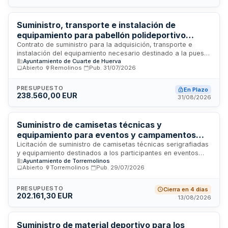
Suministro, transporte e instalación de
equipamiento para pabellón polideportivo
municipal
Contrato de suministro para la adquisición, transporte e
instalación del equipamiento necesario destinado a la puesta
Ayuntamiento de Cuarte de Huerva
en servicio de un nuevo pabellón polideportivo municipal
Abierto
·
Remolinos
·
Pub.
31/07/2026
ubicado en construcción. El contrato se estructura en dos
lotes: el primero comprende mobiliario para vestuarios
incluyendo taquillas y bancos con percha; el segundo abarca
PRESUPUESTO
En Plazo
238.560,00 EUR
equipamiento para terrenos de juego, canchas y salas de
31/08/2026
práctica deportiva con elementos como canastas, porterías
de balonmano, postes de voleibol, gradas, cortinas
motorizadas y tatami. Todos los equipos deben ser nuevos y
Suministro de camisetas técnicas y
cumplir normativa española y europea de seguridad.
equipamiento para eventos y campamentos
deportivos del Ayuntamiento de Torremolinos
Licitación de suministro de camisetas técnicas serigrafiadas
y equipamiento destinados a los participantes en eventos
Ayuntamiento de Torremolinos
deportivos y campamentos organizados por el Área de
Abierto
·
Torremolinos
·
Pub.
29/07/2026
Deportes del Ayuntamiento de Torremolinos. Las camisetas
cumplen función de identificación de participantes y
promoción de los eventos, mientras que el equipamiento de
PRESUPUESTO
Cierra en 4 días
202.161,30 EUR
campamentos contribuye a fomentar hábitos de vida
13/08/2026
saludable entre la población. El contrato se divide en dos
lotes: camisetas para eventos deportivos y equipamiento de
campamentos deportivos, con una duración de dos años
Suministro de material deportivo para los