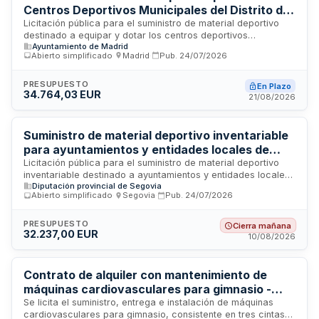
prorrogables.
Centros Deportivos Municipales del Distrito de
Villaverde
Licitación pública para el suministro de material deportivo
destinado a equipar y dotar los centros deportivos
Ayuntamiento de Madrid
municipales ubicados en el distrito de Villaverde, en Madrid.
Abierto simplificado
·
Madrid
·
Pub.
24/07/2026
El Distrito de Villaverde requiere la adquisición de artículos y
equipamiento deportivo necesario para el funcionamiento y
operatividad de sus instalaciones deportivas municipales. Se
PRESUPUESTO
En Plazo
34.764,03 EUR
trata de un suministro de bienes que será ejecutado por un
21/08/2026
proveedor adjudicatario, con un presupuesto de licitación de
34.764,03 euros.
Suministro de material deportivo inventariable
para ayuntamientos y entidades locales de
municipios menores de 20.000 habitantes de la
Licitación pública para el suministro de material deportivo
inventariable destinado a ayuntamientos y entidades locales
provincia de Segovia
Diputación provincial de Segovia
dependientes de municipios con población inferior a 20.000
Abierto simplificado
·
Segovia
·
Pub.
24/07/2026
habitantes en la provincia de Segovia. La Presidencia de la
Diputación Provincial de Segovia organiza este proceso de
contratación por un importe de 32.237 euros. El material
PRESUPUESTO
Cierra mañana
32.237,00 EUR
deportivo suministrado será de carácter inventariable, es
10/08/2026
decir, bienes de activo fijo que permanecerán en poder de
los organismos beneficiarios. Esta iniciativa busca fortalecer
la oferta deportiva y las infraestructuras de actividad física
Contrato de alquiler con mantenimiento de
en municipios de menor tamaño, facilitando el acceso a
máquinas cardiovasculares para gimnasio -
equipamientos de calidad.
Universidad Jaume I
Se licita el suministro, entrega e instalación de máquinas
cardiovasculares para gimnasio, consistente en tres cintas