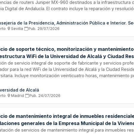
cencias de routers Juniper MX-960 destinados a la infraestructura 
a Digital de Andalucía. El contrato incluye la reparación y resoluci
s, así como la provisión de licencias de software necesarias para 
onamiento y actualización de los equipos de encaminamiento. Esta
damental para garantizar la continuidad operativa y la disponibilid
erto
·
Sevilla
·
Pub.
29/07/2026
ios digitales de la administración andaluza.
icio de soporte técnico, monitorización y mantenimiento
estructura WiFi de la Universidad de Alcalá y Ciudad Res
rsitaria
ción de servicio integral de soporte de fabricante y servicios prof
ador para la red WiFi de la Universidad de Alcalá y la Ciudad Resid
sitaria. Incluye monitorización veinticuatro horas, mantenimiento 
ctivo del equipamiento hardware y software, gestión de incidencia
n integrado y actualización tecnológica de la infraestructura WiFi 
versidad de Alcalá
atista debe elaborar protocolos de actuación, realizar simulacros 
erto
·
Madrid
·
Pub.
24/07/2026
icación de procedimientos y presentar informes trimestrales de se
icio de mantenimiento integral de inmuebles residencial
laciones generales de la Empresa Municipal de la Vivien
adrid
atación de servicios de mantenimiento integral para inmuebles res