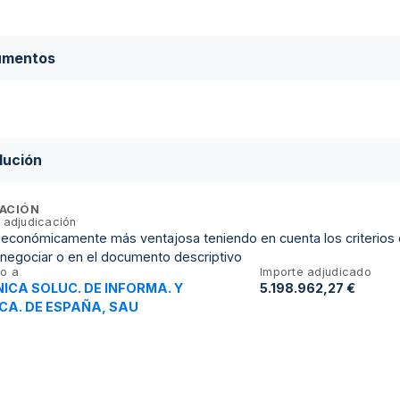
umentos
lución
ACIÓN
 adjudicación
 económicamente más ventajosa teniendo en cuenta los criterios qu
 a negociar o en el documento descriptivo
o a
Importe adjudicado
ICA SOLUC. DE INFORMA. Y
5.198.962,27 €
A. DE ESPAÑA, SAU