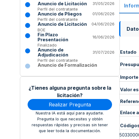
Anuncio de Licitación
31/05/2026
Infor
Perfil del contratante
Anuncio de Pliegos
01/06/2026
Perfil del contratante
Anuncio de Licitación
04/06/2026
Dato
BOE
Fin Plazo
16/06/2026
Presentación
Finalizado
Anuncio de
Estado
31/07/2026
Adjudicación
Perfil del contratante
Presupue
Anuncio de Formalización
Importe
¿Tienes alguna pregunta sobre la
Valor e
licitación?
Referen
Realizar Pregunta
Enlace a
Nuestra IA está aquí para ayudarte.
Pregunta lo que necesites y obtén
respuestas rápidas y precisas sin tener
Código
que leer toda la documentación.
5033000