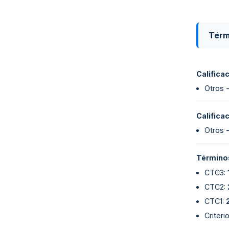
Térm
Califica
Otros 
Califica
Otros 
Términos
CTC3
:
CTC2
:
CTC1
:
Criter