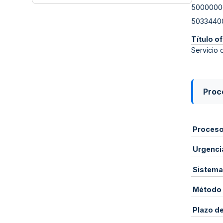
5000000
5033440
Título of
Servicio 
Proce
Proces
Urgenci
Sistema
Método 
Plazo d