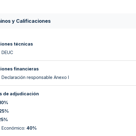
inos y Calificaciones
ciones técnicas
- DEUC
ciones financieras
- Declaración responsable Anexo I
 de adjudicación
10%
25%
25%
io Económico
:
40%