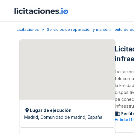
Licitaciones
Servicios de reparación y mantenimiento de equi
Licit
infra
Licitació
telecomun
la Entida
dispositi
de conect
infraestru
Lugar de ejecución
Perfil
Madrid, Comunidad de madrid, España
Entidad P