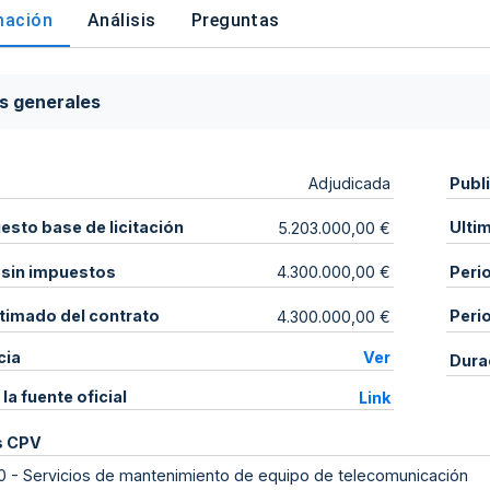
mación
Análisis
Preguntas
s generales
Publ
Adjudicada
sto base de licitación
Ulti
5.203.000,00 €
 sin impuestos
Peri
4.300.000,00 €
stimado del contrato
Peri
4.300.000,00 €
cia
Ver
Dura
 la fuente oficial
Link
s CPV
0
-
Servicios de mantenimiento de equipo de telecomunicación