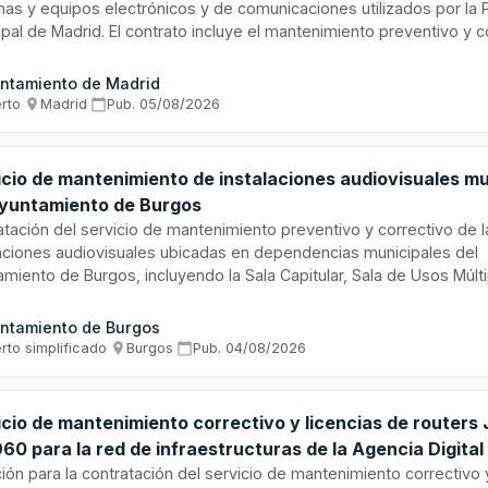
mas y equipos electrónicos y de comunicaciones utilizados por la P
ipal de Madrid. El contrato incluye el mantenimiento preventivo y c
estructuras tecnológicas, equipos de telecomunicaciones y sistem
ónicos operativos de la institución policial. La adjudicación corres
ntamiento de Madrid
de Gobierno de Vicealcaldía, Portavoz, Seguridad y Emergencias d
erto
·
Madrid
·
Pub.
05/08/2026
amiento de Madrid, con un presupuesto destinado a garantizar la 
tiva y el correcto funcionamiento de los recursos tecnológicos de
pal.
icio de mantenimiento de instalaciones audiovisuales mu
Ayuntamiento de Burgos
atación del servicio de mantenimiento preventivo y correctivo de l
laciones audiovisuales ubicadas en dependencias municipales del
miento de Burgos, incluyendo la Sala Capitular, Sala de Usos Múlti
misiones y zona de ruedas de prensa. El servicio comprende trab
nimiento técnico, reposición de materiales por obsolescencia y c
ntamiento de Burgos
dico de equipos, ejecutado por personal cualificado como Oficial 
rto simplificado
·
Burgos
·
Pub.
04/08/2026
icista y Técnico en audiovisuales. La duración del contrato es de 
ilidad de prórroga anual hasta dos años adicionales.
icio de mantenimiento correctivo y licencias de routers 
0 para la red de infraestructuras de la Agencia Digital
lucía
ción para la contratación del servicio de mantenimiento correctivo 