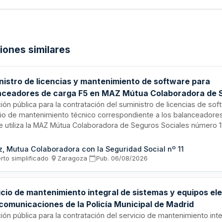
ciones similares
nistro de licencias y mantenimiento de software para
nceadores de carga F5 en MAZ Mútua Colaboradora de 
ales número 11
ción pública para la contratación del suministro de licencias de sof
cio de mantenimiento técnico correspondiente a los balanceadore
e utiliza la MAZ Mútua Colaboradora de Seguros Sociales número 
ragoza. El contrato comprende la prestación integral de servicios 
te y actualización del software base durante un período de tres a
, Mutua Colaboradora con la Seguridad Social nº 11
 previsto en diciembre de dos mil veintiséis.
rto simplificado
·
Zaragoza
·
Pub.
06/08/2026
icio de mantenimiento integral de sistemas y equipos el
 comunicaciones de la Policía Municipal de Madrid
ción pública para la contratación del servicio de mantenimiento inte