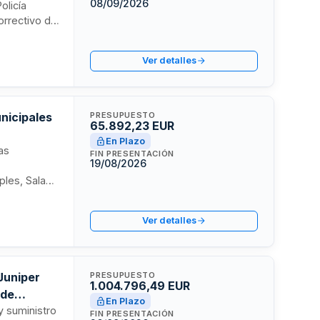
08/09/2026
olicía
orrectivo de
as
ponde al
Ver detalles
el
continuidad
 seguridad
nicipales
PRESUPUESTO
65.892,23 EUR
En Plazo
as
FIN PRESENTACIÓN
19/08/2026
ples, Sala
ajos de
ontrol
Ver detalles
de primera
tres años con
Juniper
PRESUPUESTO
1.004.796,49 EUR
 de
En Plazo
y suministro
FIN PRESENTACIÓN