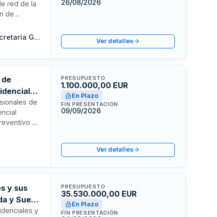
26/08/2026
de red de la
ón de
el
 prestación
Consejeria de la Presidencia, Administración Pública e Interior. Secretaría General Técnica
Ver detalles
ad de los
 de
PRESUPUESTO
1.100.000,00 EUR
idencial
En Plazo
esionales de
FIN PRESENTACIÓN
09/09/2026
encial
preventivo y
s, centro de
de CRUSA. El
Ver detalles
anuales de
guimiento.
es y sus
PRESUPUESTO
35.530.000,00 EUR
da y Suelo
En Plazo
idenciales y
FIN PRESENTACIÓN