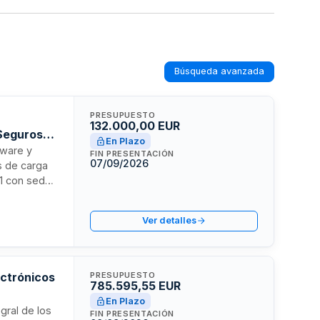
Búsqueda avanzada
PRESUPUESTO
132.000,00 EUR
Seguros
En Plazo
tware y
FIN PRESENTACIÓN
07/09/2026
s de carga
11 con sede
técnicos de
ños, con
Ver detalles
ectrónicos
PRESUPUESTO
785.595,55 EUR
En Plazo
gral de los
FIN PRESENTACIÓN