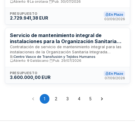
de Las Palmas de Gran Canaria
Abierto
·
La orotava
·
Pub.
30/07/2026
Gran Canaria. El contrato abarca el mantenimiento preventivo
y correctivo de instalaciones eléctricas, sistemas de
iluminación, equipos de protección contra incendios y
PRESUPUESTO
En Plazo
2.729.941,38 EUR
aparatos elevadores, dividido en dos lotes independientes
03/09/2026
con estructuras técnicas diferenciadas que permiten
ejecución autónoma. La prestación se desarrolla sobre las
instalaciones de los centros deportivos municipales
Servicio de mantenimiento integral de
gestionados por el Instituto Municipal de Deportes.
instalaciones para la Organización Sanitaria
Integrada Barakaldo-Sestao
Contratación de servicio de mantenimiento integral para las
instalaciones de la Organización Sanitaria Integrada
Centro Vasco de Transfusión y Tejidos Humanos
Barakaldo-Sestao, que incluye hospitales, ambulatorios y
Abierto
·
Galdácano
·
Pub.
29/07/2026
centros de salud ubicados en Barakaldo y Sestao. El servicio
comprende el mantenimiento preventivo y correctivo de
instalaciones eléctricas, térmicas, de gas y petrolíferas, así
PRESUPUESTO
En Plazo
3.600.000,00 EUR
como la gestión de residuos y la documentación técnica
07/09/2026
reglamentaria. El contratista asume la responsabilidad de
garantizar el correcto funcionamiento de todas las
instalaciones según la normativa vigente aplicable.
1
2
3
4
5