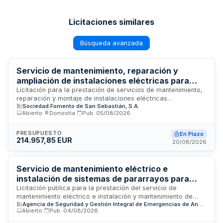
Licitaciones similares
Búsqueda avanzada
Servicio de mantenimiento, reparación y
ampliación de instalaciones eléctricas para
Fomento de San Sebastián
Licitación para la prestación de servicios de mantenimiento,
reparación y montaje de instalaciones eléctricas
Sociedad Fomento de San Sebastián, S.A.
permanentes y temporales en los edificios y espacios
Abierto
·
Donostia
·
Pub.
05/08/2026
exteriores de Fomento de San Sebastián en la ciudad de San
Sebastián. El contratista deberá garantizar el correcto
funcionamiento, fiabilidad, seguridad y robustez de las
PRESUPUESTO
En Plazo
214.957,85 EUR
instalaciones eléctricas conforme a la normativa aplicable,
20/08/2026
incluyendo mantenimientos preventivos y correctivos, así
como instalaciones vinculadas a eventos y actividades
propias de la entidad.
Servicio de mantenimiento eléctrico e
instalación de sistemas de pararrayos para
centros de emergencias de la Agencia de
Licitación pública para la prestación del servicio de
mantenimiento eléctrico e instalación y mantenimiento de
Seguridad y Gestión Integral de Emergencias
Agencia de Seguridad y Gestión Integral de Emergencias de Andalucía (ASEMA)
sistemas de protección contra rayos (pararrayos) en los
de Andalucía
Abierto
·
Pub.
04/08/2026
centros e instalaciones de la Agencia de Seguridad y
Gestión Integral de Emergencias de Andalucía. El contrato