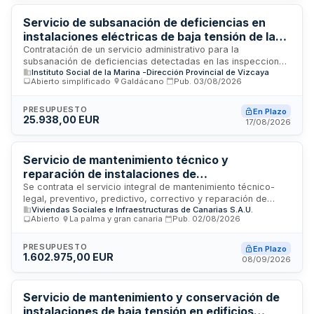
primera electricista y Técnico en audiovisuales. La duración
del contrato es de tres años con posibilidad de prórroga
Servicio de subsanación de deficiencias en
anual hasta dos años adicionales.
instalaciones eléctricas de baja tensión de la
Dirección Provincial del Instituto Social de la
Contratación de un servicio administrativo para la
subsanación de deficiencias detectadas en las inspecciones
Marina de Bizkaia
Instituto Social de la Marina -Dirección Provincial de Vizcaya
periódicas reglamentarias de las instalaciones eléctricas de
Abierto simplificado
·
Galdácano
·
Pub.
03/08/2026
baja tensión ubicadas en los edificios de la Dirección
Provincial del Instituto Social de la Marina de Bizkaia. El
objetivo es mantener todas las instalaciones en perfecto
PRESUPUESTO
En Plazo
25.938,00 EUR
estado de funcionamiento y obtener los informes favorables
17/08/2026
correspondientes de organismos autorizados para cumplir
con las inspecciones reglamentarias exigidas.
Servicio de mantenimiento técnico y
reparación de instalaciones de
telecomunicaciones, fotovoltaicas y eléctricas
Se contrata el servicio integral de mantenimiento técnico-
legal, preventivo, predictivo, correctivo y reparación de
en edificios de VISOCAN en Gran Canaria y La
Viviendas Sociales e Infraestructuras de Canarias S.A.U.
elementos e instalaciones de telecomunicaciones,
Palma
Abierto
·
La palma y gran canaria
·
Pub.
02/08/2026
fotovoltaicas y eléctricas de baja tensión en los edificios y
oficinas cuya propiedad, usufructo o gestión corresponde a
VISOCAN, cedidos en régimen de alquiler en las islas de
PRESUPUESTO
En Plazo
1.602.975,00 EUR
Gran Canaria y La Palma. El servicio garantiza el
08/09/2026
funcionamiento correcto en condiciones de seguridad,
continuidad y calidad del suministro eléctrico, cumpliendo
todos los requisitos legales establecidos sobre
Servicio de mantenimiento y conservación de
mantenimiento de estas instalaciones.
instalaciones de baja tensión en edificios