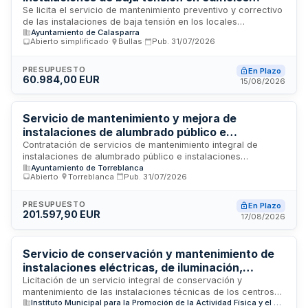
municipales del Ayuntamiento de Calasparra
Se licita el servicio de mantenimiento preventivo y correctivo
de las instalaciones de baja tensión en los locales
Ayuntamiento de Calasparra
dependientes del Ayuntamiento de Calasparra. El contrato
Abierto simplificado
·
Bullas
·
Pub.
31/07/2026
incluye inspecciones y revisiones periódicas reglamentarias
conforme al Reglamento Electrotécnico de Baja Tensión, con
énfasis en seguridad, conservación y aptitud de uso. El
PRESUPUESTO
En Plazo
60.984,00 EUR
servicio abarca los centros municipales relacionados en el
15/08/2026
anexo técnico, pudiendo incorporarse nuevas instalaciones
futuras bajo los mismos precios unitarios.
Servicio de mantenimiento y mejora de
instalaciones de alumbrado público e
instalaciones eléctricas del Ayuntamiento de
Contratación de servicios de mantenimiento integral de
instalaciones de alumbrado público e instalaciones
Torreblanca
Ayuntamiento de Torreblanca
eléctricas de los edificios y dependencias municipales del
Abierto
·
Torreblanca
·
Pub.
31/07/2026
Ayuntamiento de Torreblanca. El servicio comprende
mantenimiento preventivo y correctivo, reparación de
averías, reposición de componentes, inspecciones técnicas
PRESUPUESTO
En Plazo
201.597,90 EUR
y mejoras funcionales para garantizar el funcionamiento
17/08/2026
continuo, seguro y eficiente de todas las instalaciones. Se
ejecutará conforme a criterios de calidad, sostenibilidad
ambiental y eficiencia económica durante la vigencia del
Servicio de conservación y mantenimiento de
contrato.
instalaciones eléctricas, de iluminación,
protección contra incendios y aparatos
Licitación de un servicio integral de conservación y
mantenimiento de las instalaciones técnicas de los centros
elevadores en centros deportivos municipales
Instituto Municipal para la Promoción de la Actividad Física y el Deporte del Ayuntamiento de Las Palmas de Gran Canaria
deportivos municipales del Ayuntamiento de Las Palmas de