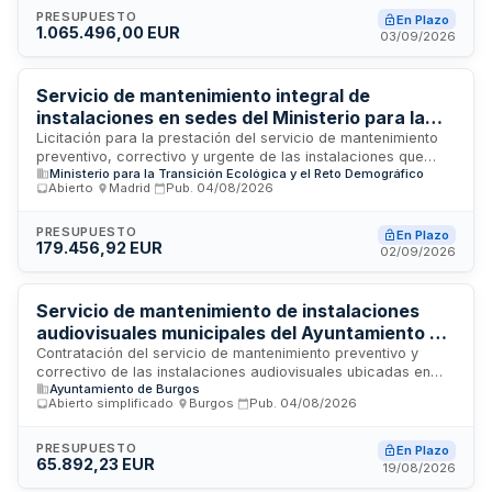
incluye trabajos de inspección, reparación, conservación de
PRESUPUESTO
En Plazo
1.065.496,00 EUR
equipamiento eléctrico y sistemas de protección contra
03/09/2026
descargas atmosféricas en infraestructuras críticas de
emergencias. El importe total del contrato es de 532.748
euros y se licita a través del órgano de contratación de la
Servicio de mantenimiento integral de
Agencia de Emergencias de Andalucía.
instalaciones en sedes del Ministerio para la
Transición Ecológica y el Reto Demográfico en
Licitación para la prestación del servicio de mantenimiento
preventivo, correctivo y urgente de las instalaciones que
el sureste peninsular
Ministerio para la Transición Ecológica y el Reto Demográfico
forman parte de las sedes del Ministerio para la Transición
Abierto
·
Madrid
·
Pub.
04/08/2026
Ecológica y el Reto Demográfico ubicadas en el sureste
peninsular. El servicio incluye el control del funcionamiento de
instalaciones, garantizando condiciones de confort,
PRESUPUESTO
En Plazo
179.456,92 EUR
temperatura y habitabilidad para los empleados públicos, así
02/09/2026
como el cumplimiento de normativa vigente, seguridad de
personas e inmuebles, y reposición de pequeño material.
Servicio de mantenimiento de instalaciones
audiovisuales municipales del Ayuntamiento de
Burgos
Contratación del servicio de mantenimiento preventivo y
correctivo de las instalaciones audiovisuales ubicadas en
Ayuntamiento de Burgos
dependencias municipales del Ayuntamiento de Burgos,
Abierto simplificado
·
Burgos
·
Pub.
04/08/2026
incluyendo la Sala Capitular, Sala de Usos Múltiples, Sala de
Comisiones y zona de ruedas de prensa. El servicio
comprende trabajos de mantenimiento técnico, reposición de
PRESUPUESTO
En Plazo
65.892,23 EUR
materiales por obsolescencia y control periódico de
19/08/2026
equipos, ejecutado por personal cualificado como Oficial de