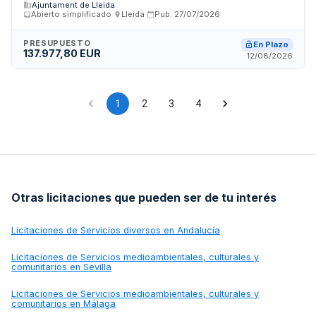
Ajuntament de Lleida
Lleida. El contrato incluye actividades de captura,
Abierto simplificado
·
Lleida
·
Pub.
27/07/2026
esterilización, retorno, identificación electrónica,
vacunación, desparasitación, revisión sanitaria y otras
actuaciones veterinarias complementarias necesarias para
PRESUPUESTO
En Plazo
137.977,80 EUR
el control poblacional y sanitario de colonias felinas del
12/08/2026
municipio.
1
2
3
4
Otras licitaciones que pueden ser de tu interés
Licitaciones de
Servicios diversos en Andalucía
Licitaciones de
Servicios medioambientales, culturales y
comunitarios en Sevilla
Licitaciones de
Servicios medioambientales, culturales y
comunitarios en Málaga