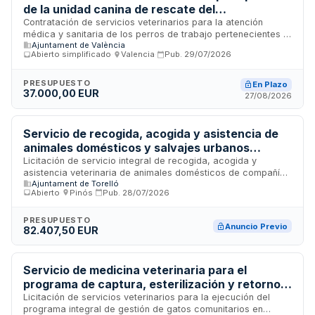
de la unidad canina de rescate del
departamento de bomberos, prevención,
Contratación de servicios veterinarios para la atención
médica y sanitaria de los perros de trabajo pertenecientes a
intervención en emergencias y protección civil
Ajuntament de València
la unidad canina de rescate del departamento de bomberos
Abierto simplificado
·
Valencia
·
Pub.
29/07/2026
y protección civil. El contrato incluye la prestación de
cuidados veterinarios especializados necesarios para
mantener la salud y operatividad de los caninos utilizados en
PRESUPUESTO
En Plazo
37.000,00 EUR
operaciones de rescate y emergencias.
27/08/2026
Servicio de recogida, acogida y asistencia de
animales domésticos y salvajes urbanos
abandonados, perdidos o heridos en vía pública
Licitación de servicio integral de recogida, acogida y
asistencia veterinaria de animales domésticos de compañía
- Ajuntament de Torelló
Ajuntament de Torelló
y fauna urbana abandonados, perdidos, heridos o
Abierto
·
Pinós
·
Pub.
28/07/2026
decomisados encontrados en espacios públicos. Incluye
tareas de auxilio a actuaciones judiciales y administrativas
de cuerpos de seguridad y departamento de salud pública
PRESUPUESTO
Anuncio Previo
82.407,50 EUR
municipal. El Ajuntament de Torelló requiere un operador
cualificado para gestionar la captación, custodia temporal,
atención sanitaria básica y derivación de animales a
recursos especializados, así como apoyo técnico en
Servicio de medicina veterinaria para el
intervenciones relacionadas con animales de las autoridades
programa de captura, esterilización y retorno
competentes.
de gatos comunitarios del Ayuntamiento de
Licitación de servicios veterinarios para la ejecución del
programa integral de gestión de gatos comunitarios en
Lleida