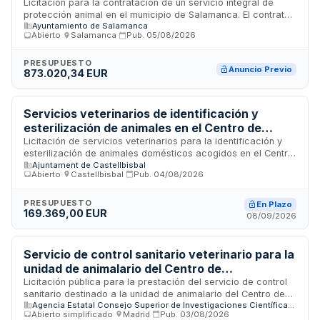
abandonados en Salamanca
Licitación para la contratación de un servicio integral de
protección animal en el municipio de Salamanca. El contrato
Ayuntamiento de Salamanca
incluye la captura y recogida de animales vagabundos y
Abierto
·
Salamanca
·
Pub.
05/08/2026
abandonados, la gestión y funcionamiento del centro
municipal de protección animal, el cuidado y manejo de
colonias de gatos comunitarios, así como la organización y
PRESUPUESTO
Anuncio Previo
873.020,34 EUR
desarrollo del programa municipal de adopciones. El servicio
será prestado en las instalaciones municipales y requiere
atención continua a la población animal del municipio,
garantizando el bienestar de los animales y facilitando su
Servicios veterinarios de identificación y
reintegración mediante adopción responsable.
esterilización de animales en el Centro de
Acogida de Animales Domésticos de
Licitación de servicios veterinarios para la identificación y
esterilización de animales domésticos acogidos en el Centro
Castellbisbal
Ajuntament de Castellbisbal
de Acogida de Animales Domésticos (CAAD) de
Abierto
·
Castellbisbal
·
Pub.
04/08/2026
Castellbisbal. El contrato incluye procedimientos de
esterilización en perros y gatos, tanto de los animales del
centro como de colonias felinas, así como servicios de
PRESUPUESTO
En Plazo
169.369,00 EUR
identificación mediante microchip y cartilla. El objeto se
08/09/2026
estructura mediante precios unitarios máximos sobre los que
los licitadores pueden aplicar bajas, con un presupuesto
máximo de dos años de duración y posibilidad de prórrogas
Servicio de control sanitario veterinario para la
anuales.
unidad de animalario del Centro de
Investigaciones Biológicas Margarita Salas
Licitación pública para la prestación del servicio de control
sanitario destinado a la unidad de animalario del Centro de
Agencia Estatal Consejo Superior de Investigaciones Científicas, M.P.
Investigaciones Biológicas Margarita Salas, dependiente del
Abierto simplificado
·
Madrid
·
Pub.
03/08/2026
Consejo Superior de Investigaciones Científicas. El contrato