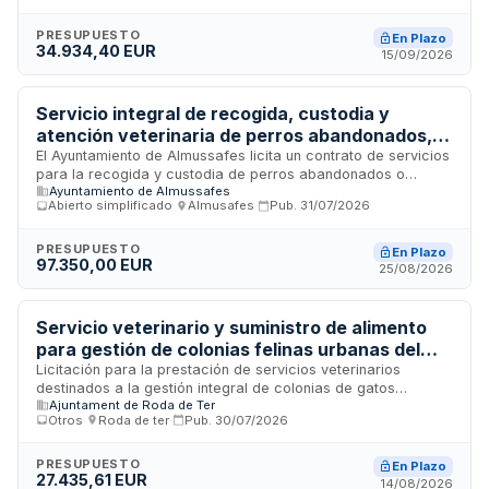
comprende la realización de actividades de vigilancia y
control sanitario en las instalaciones de cría y mantenimiento
PRESUPUESTO
En Plazo
34.934,40 EUR
de animales de laboratorio utilizados en investigación
15/09/2026
científica.
Servicio integral de recogida, custodia y
atención veterinaria de perros abandonados,
gestión de colonias felinas y suministro de
El Ayuntamiento de Almussafes licita un contrato de servicios
para la recogida y custodia de perros abandonados o
alimento para animales - Ayuntamiento de
Ayuntamiento de Almussafes
extraviados en vía pública e instalaciones municipales,
Almussafes
Abierto simplificado
·
Almusafes
·
Pub.
31/07/2026
atención veterinaria de los animales, gestión de colonias
felinas mediante proyecto CER y suministro de alimento. El
contrato comprende tres lotes diferenciados: custodia de
PRESUPUESTO
En Plazo
97.350,00 EUR
perros y gestión de colonias felinas, servicios veterinarios, y
25/08/2026
suministro de alimento para animales. Se trata de un contrato
administrativo de servicios con duración inicial de un año,
sometido a la Ley de Contratos del Sector Público.
Servicio veterinario y suministro de alimento
para gestión de colonias felinas urbanas del
municipio
Licitación para la prestación de servicios veterinarios
destinados a la gestión integral de colonias de gatos
Ajuntament de Roda de Ter
urbanos, incluyendo atención sanitaria y el suministro de
Otros
·
Roda de ter
·
Pub.
30/07/2026
alimento para su alimentación, conforme al programa
municipal de gestión ética de colonias felinas. El contrato se
adjudicará mediante procedimiento abierto simplificado
PRESUPUESTO
En Plazo
27.435,61 EUR
abreviado considerando criterios de mejor calidad-precio.
14/08/2026