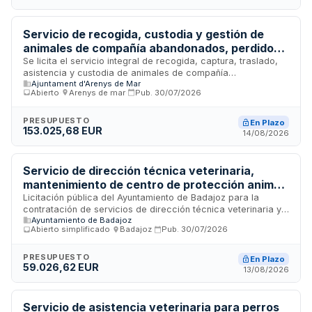
Servicio de recogida, custodia y gestión de
animales de compañía abandonados, perdidos
y decomisados en Arenys de Mar
Se licita el servicio integral de recogida, captura, traslado,
asistencia y custodia de animales de compañía
Ajuntament d'Arenys de Mar
abandonados, perdidos, heridos, asilvestrados o
Abierto
·
Arenys de mar
·
Pub.
30/07/2026
decomisados en el municipio de Arenys de Mar. El contratista
será responsable de la gestión completa de estos animales,
incluyendo la recogida de animales muertos en vía pública. El
PRESUPUESTO
En Plazo
153.025,68 EUR
servicio tiene una duración de tres años con posibilidad de
14/08/2026
prórroga por un año adicional. La contratación se rige por la
Ley de Contratos del Sector Público y normativa estatal de
contratación pública.
Servicio de dirección técnica veterinaria,
mantenimiento de centro de protección animal
y recogida de animales en vía pública para el
Licitación pública del Ayuntamiento de Badajoz para la
contratación de servicios de dirección técnica veterinaria y
Ayuntamiento de Badajoz
Ayuntamiento de Badajoz
gestión integral del centro de protección animal municipal,
Abierto simplificado
·
Badajoz
·
Pub.
30/07/2026
incluyendo el mantenimiento de las instalaciones, la recogida
de animales vivos abandonados o extraviados en la vía
pública y la retirada de cadáveres de animales en el término
PRESUPUESTO
En Plazo
59.026,62 EUR
municipal de Badajoz y sus pedanías. El servicio comprende
13/08/2026
la supervisión técnica veterinaria, cuidado de los animales
alojados y gestión de la recogida y transporte de fauna.
Servicio de asistencia veterinaria para perros