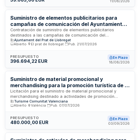
municipales dirigidas al público joven. La licitación se
11/08/2026
convoca con un presupuesto base de 59.065 euros y se
gestiona a través de los Órganos Directivos del Ayuntamiento
de Sevilla.
Suministro de elementos publicitarios para
campañas de comunicación del Ayuntamiento
de El Prat de Llobregat
Contratación de suministro de elementos publicitarios
destinados a las campañas de comunicación del
Ajuntament del Prat de Llobregat
Ayuntamiento de El Prat de Llobregat. La prestación incluye el
Abierto
·
El prat de llobregat
·
Pub.
21/07/2026
suministro, transporte, montaje e instalación de materiales
publicitarios, así como asistencia técnica y asesoramiento
especializado. El contrato se estructura en dos lotes
PRESUPUESTO
En Plazo
396.694,22 EUR
diferenciados con presupuestos máximos establecidos. El
18/08/2026
adjudicatario deberá garantizar la disponibilidad de
materiales, características técnicas, calidad exigida y
cumplimiento de plazos de entrega, asumiendo además la
Suministro de material promocional y
retirada y gestión de residuos generados.
merchandising para la promoción turística de la
Comunitat Valenciana
Licitación para el suministro de material promocional y
merchandising destinado a actividades de promoción
Turisme Comunitat Valenciana
turística de la Comunitat Valenciana. El contrato incluye la
Abierto
·
València
·
Pub.
07/07/2026
entrega sucesiva de bienes según las necesidades de la
Administración, con posibilidad de división en lotes y
adjudicación a múltiples proveedores. Se contemplan
PRESUPUESTO
En Plazo
480.000,00 EUR
reservas para Centros Especiales de Empleo y empresas de
03/09/2026
inserción conforme a programas de empleo protegido.