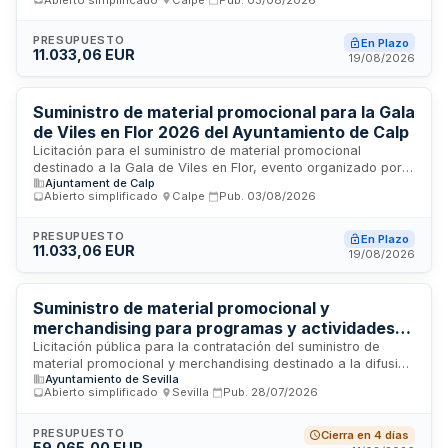
La contratación se divide en dos lotes independientes que
pueden ser adjudicados a uno o varios licitadores. El
procedimiento empleado es abierto simplificado abreviado,
PRESUPUESTO
En Plazo
11.033,06 EUR
con criterio de adjudicación basado en el precio más bajo,
19/08/2026
buscando maximizar la eficiencia en el uso de recursos
municipales.
Suministro de material promocional para la Gala
de Viles en Flor 2026 del Ayuntamiento de Calp
Licitación para el suministro de material promocional
destinado a la Gala de Viles en Flor, evento organizado por
Ajuntament de Calp
el Ayuntamiento de Calp en Alicante. Se trata de un contrato
Abierto simplificado
·
Calpe
·
Pub.
03/08/2026
de suministro bajo procedimiento abierto simplificado
abreviado, donde el criterio de adjudicación es
exclusivamente el precio más bajo. El contrato incluye la
PRESUPUESTO
En Plazo
11.033,06 EUR
totalidad de los lotes con un plazo de ejecución de treinta
19/08/2026
días naturales desde su formalización, sin posibilidad de
prórroga.
Suministro de material promocional y
merchandising para programas y actividades
del Servicio de Juventud del Ayuntamiento de
Licitación pública para la contratación del suministro de
material promocional y merchandising destinado a la difusión
Sevilla
Ayuntamiento de Sevilla
y visibilidad de los programas, actividades, actos y acciones
Abierto simplificado
·
Sevilla
·
Pub.
28/07/2026
organizados por el Servicio de Juventud del Ayuntamiento de
Sevilla. El suministro incluye artículos promocionales diversos
que faciliten la comunicación y promoción de las iniciativas
PRESUPUESTO
Cierra en 4 días
59.065,00 EUR