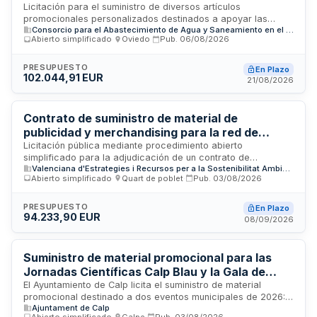
Asturias
Licitación para el suministro de diversos artículos
promocionales personalizados destinados a apoyar las
Consorcio para el Abastecimiento de Agua y Saneamiento en el Principado de Asturias
acciones divulgativas y de educación ambiental del
Abierto simplificado
·
Oviedo
·
Pub.
06/08/2026
Consorcio de Aguas de Asturias. El material incluye
bolígrafos, mochilas, paraguas grandes y plegables, entre
otros productos, que serán utilizados en ferias, eventos y
PRESUPUESTO
En Plazo
102.044,91 EUR
actos como la Feria Internacional de Muestras de Gijón y
21/08/2026
actividades en municipios consorciados.
Contrato de suministro de material de
publicidad y merchandising para la red de
parques naturales de la Comunitat Valenciana
Licitación pública mediante procedimiento abierto
simplificado para la adjudicación de un contrato de
Valenciana d'Estrategies i Recursos per a la Sostenibilitat Ambiental, Sociedad Anónima
suministro de material de publicidad y merchandising
Abierto simplificado
·
Quart de poblet
·
Pub.
03/08/2026
destinado a la red de parques naturales de la Comunitat
Valenciana. El contrato se regula conforme a la Ley 9/2017
de Contratos del Sector Público y se tramita sin división en
PRESUPUESTO
En Plazo
94.233,90 EUR
lotes. Los licitadores deberán acreditar capacidad de obrar,
08/09/2026
quedando eximidos de demostrar solvencia económica,
financiera y técnica, así como clasificación empresarial.
Suministro de material promocional para las
Jornadas Científicas Calp Blau y la Gala de
Viles en Flor 2026 del Ayuntamiento de Calp
El Ayuntamiento de Calp licita el suministro de material
promocional destinado a dos eventos municipales de 2026:
Ajuntament de Calp
las Jornadas Científicas Calp Blau y la Gala de Viles en Flor.
Abierto simplificado
·
Calpe
·
Pub.
03/08/2026