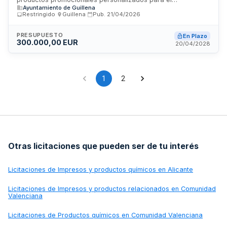
establecidos, facilitando así la concurrencia, la
Ayuntamiento de Guillena
Ayuntamiento de Guillena. Incluye artículos con marca
transparencia y la racionalización del gasto público.
Restringido
·
Guillena
·
Pub.
21/04/2026
municipal para promoción y difusión.
PRESUPUESTO
En Plazo
300.000,00 EUR
20/04/2028
1
2
Otras licitaciones que pueden ser de tu interés
Licitaciones de
Impresos y productos químicos en Alicante
Licitaciones de
Impresos y productos relacionados en Comunidad
Valenciana
Licitaciones de
Productos químicos en Comunidad Valenciana