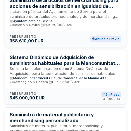
Suministro de artículos de merchandising para
acciones de sensibilización en igualdad de
género y diversidad sexual - Ayuntamiento de
Licitación pública del Ayuntamiento de Sevilla para el
suministro de artículos promocionales y de merchandising
Sevilla
Ayuntamiento de Sevilla
destinados a la distribución ciudadana como parte de
Abierto
·
Sevilla
·
Pub.
29/06/2026
campañas de sensibilización sobre igualdad de género,
respeto a la diversidad sexual y prevención de violencias de
género. Los artículos formarán parte de acciones
PRESUPUESTO
Anuncio Previo
358.610,00 EUR
comunicativas e informativas municipales dirigidas a toda la
ciudadanía sevillana para promover valores de igualdad,
inclusión y rechazo a cualquier forma de discriminación o
violencia.
Sistema Dinámico de Adquisición de
suministros habituales para la Mancomunitat
Comarcal Marina Alta
Se licita la implementación de un Sistema Dinámico de
Adquisición para la contratación de suministros habituales de
Mancomunitat Circuit Cultural Comarcal de la Marina Alta
la Mancomunitat Comarcal Marina Alta, entidad
Restringido
·
Ondara
·
Pub.
28/06/2026
supramunicipal con sede en Ondara. El sistema abarca diez
categorías de productos —libros, cartelería, merchandising,
material de oficina, equipos informáticos, equipos de sonido,
PRESUPUESTO
En Plazo
545.000,00 EUR
material deportivo, mobiliario, electrodomésticos y alquiler
31/08/2031
de equipos para eventos— destinados a atender las
necesidades cotidianas de los distintos departamentos y
áreas de la Mancomunidad. El procedimiento, íntegramente
Suministro de material publicitario y
electrónico y abierto durante toda su vigencia, permite
merchandising personalizado
adherirse en cualquier momento a cualquier empresa
Suministro de material publicitario, merchandising y
interesada que acredite los requisitos de solvencia
productos promocionales personalizados para el