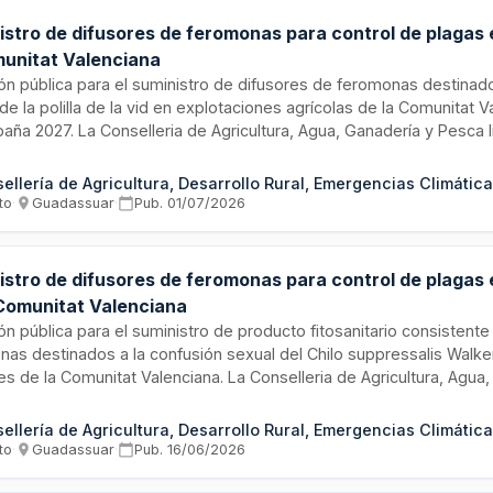
istro de difusores de feromonas para control de plagas 
munitat Valenciana
ión pública para el suministro de difusores de feromonas destinad
de la polilla de la vid en explotaciones agrícolas de la Comunitat 
aña 2027. La Conselleria de Agricultura, Agua, Ganadería y Pesca l
o fitosanitario de control biológico para proteger los cultivos de 
s de confusión sexual, método ecológico alternativo a los pesticid
tro se distribuirá en la región para apoyar la sostenibilidad agrícol
to
·
Guadassuar
·
Pub.
01/07/2026
a de calidad.
istro de difusores de feromonas para control de plagas 
 Comunitat Valenciana
ión pública para el suministro de producto fitosanitario consistent
as destinados a la confusión sexual del Chilo suppressalis Walke
es de la Comunitat Valenciana. La Conselleria de Agricultura, Agua
icita este servicio de control biológico de plagas para las campañ
, con el objetivo de proteger las cosechas de arroz mediante mé
da basados en técnicas de confusión sexual, evitando el uso de i
to
·
Guadassuar
·
Pub.
16/06/2026
os convencionales.