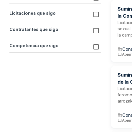
Sumin
Licitaciones que sigo
la Co
Licitac
sexual 
Contratantes que sigo
la camp
product
Competencia que sigo
técnica
suminis
Abier
vitícol
Sumin
de la
Licitac
feromon
arrozal
Pesca l
y 2028
integra
Abier
químic