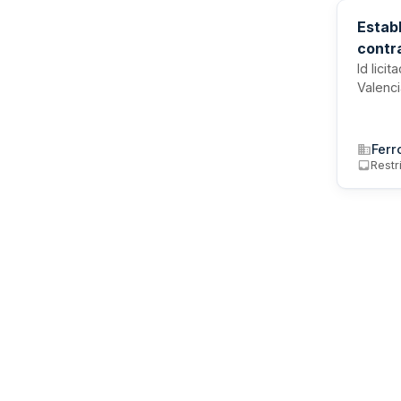
Estab
contr
Id lici
Valenci
Ferr
Restr