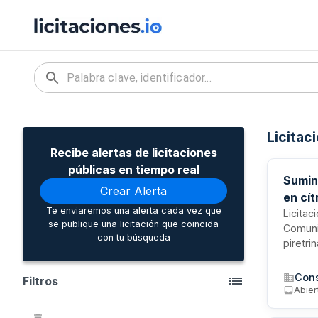
Licitac
Recibe alertas de licitaciones
públicas en tiempo real
Sumin
Crear Alerta
en cí
Te enviaremos una alerta cada vez que
Licitac
se publique una licitación que coincida
Comuni
con tu búsqueda
piretri
de cítr
de Gua
Filtros
es fund
Abier
parte d