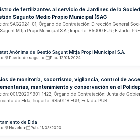
stro de fertilizantes al servicio de Jardines de la Soci
stión Sagunto Medio Propio Municipal (SAG
tación: SAG2024-01; Órgano de Contratación: Dirección General Soc
Sagunt Mitja Propi Municipal S.A.; Importe: 85000 EUR; Estado: PR
etat Anònima de Gestió Sagunt Mitja Propi Municipal S.A.
to
·
Puerto de sagunto
·
Pub.
12/01/2024
ios de monitoría, socorrismo, vigilancia, control de acc
ementarias, mantenimiento y conservación en el Polide
pal San Crispín y Piscinas municipales, así como el sumi
tación: 001/2020/1801-1422; Órgano de Contratación: Junta de Gobie
miento de Elda; Importe: 98501.18 EUR; Estado: PUB
ctos químicos para las mismas, durante el periodo vera
tamiento de Elda
to
·
Novelda
·
Pub.
11/03/2020