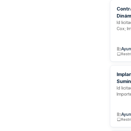
Contr
Dinám
Id lici
Cox; I
Ayun
Restr
Impla
Sumin
Id lici
Import
Ayun
Restr