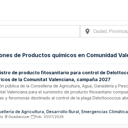
iones de Productos químicos en Comunidad Val
istro de producto fitosanitario para control de Delotto
tricos de la Comunitat Valenciana, campaña 2027
ión pública de la Conselleria de Agricultura, Agua, Ganadería y Pesc
tat Valenciana para el suministro de producto fitosanitario compu
nas y feromonas destinado al control de la plaga Delottococcus abe
icos durante la campaña agrícola de 2027. El contrato se ejecutará 
dassuar y tiene un presupuesto de más de dos millones de euros.
amental para la protección fitosanitaria de la producción cítrica v
to
·
Guadassuar
·
Pub.
31/07/2026
e las medidas de control integrado de plagas en la región.