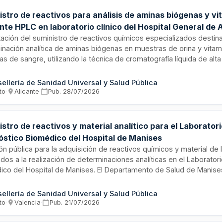
istro de reactivos para análisis de aminas biógenas y v
te HPLC en laboratorio clínico del Hospital General de 
ación del suministro de reactivos químicos especializados destin
inación analítica de aminas biógenas en muestras de orina y vitam
s de sangre, utilizando la técnica de cromatografía líquida de alta 
tro se ejecutará en el laboratorio de análisis clínicos adscrito al
e Alicante, dependiente del Hospital General. Los reactivos son 
ellería de Sanidad Universal y Salud Pública
les para la prestación de servicios de diagnóstico clínico y laborat
to
·
Alicante
·
Pub.
28/07/2026
stro de reactivos y material analítico para el Laborator
óstico Biomédico del Hospital de Manises
ión pública para la adquisición de reactivos químicos y material de 
dos a la realización de determinaciones analíticas en el Laborator
ico del Hospital de Manises. El Departamento de Salud de Manises
ión Económica-Gerencia, convoca este proceso de contratación par
stro continuo de productos y reactivos necesarios para las prueba
ellería de Sanidad Universal y Salud Pública
entes hospitalizados y ambulatorios. El contrato incluye reactivos 
to
·
Valencia
·
Pub.
21/07/2026
s, materiales de laboratorio y consumibles específicos para deter
icas.