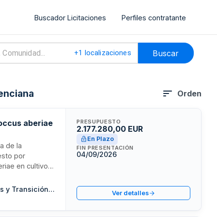
Buscador Licitaciones
Perfiles contratante
Buscar
+
1
localizaciones
enciana
Orden
coccus aberiae
PRESUPUESTO
2.177.280,00 EUR
En Plazo
a de la
FIN PRESENTACIÓN
04/09/2026
esto por
riae en cultivos
en la localidad
 Este suministro
Consellería de Agricultura, Desarrollo Rural, Emergencias Climáticas y Transición Ecológica
Ver detalles
alenciana y forma