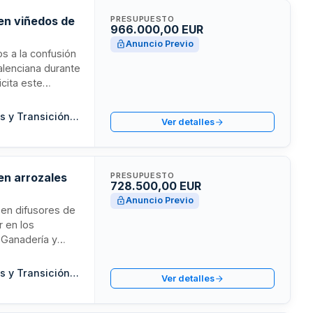
en viñedos de
PRESUPUESTO
966.000,00 EUR
Anuncio Previo
os a la confusión
Valenciana durante
icita este
vid mediante
as químicos. El
Consellería de Agricultura, Desarrollo Rural, Emergencias Climáticas y Transición Ecológica
Ver detalles
a y la producción
en arrozales
PRESUPUESTO
728.500,00 EUR
Anuncio Previo
e en difusores de
r en los
, Ganadería y
as agrícolas 2027
todos de lucha
Consellería de Agricultura, Desarrollo Rural, Emergencias Climáticas y Transición Ecológica
Ver detalles
nsecticidas