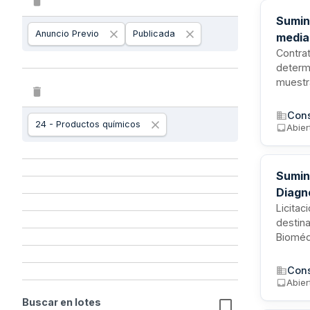
Sumin
Anuncio Previo
Publicada
median
Contrat
determ
muestra
suminis
Salud d
Cons
24 - Productos químicos
esencia
Abier
Sumini
Diagn
Licitac
destina
Bioméd
Direcc
sumini
Cons
de paci
Abier
clínico
Buscar en lotes
bioméd