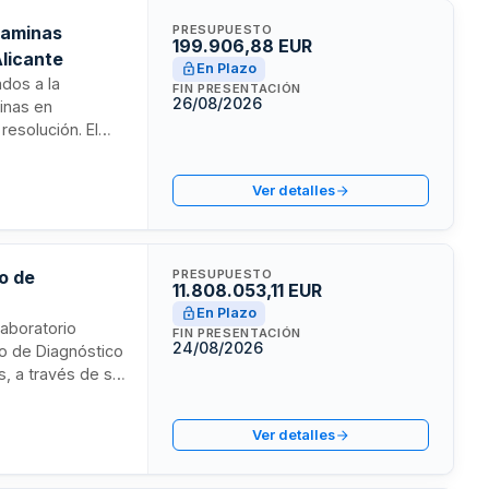
itaminas
PRESUPUESTO
199.906,88 EUR
Alicante
En Plazo
ados a la
FIN PRESENTACIÓN
26/08/2026
inas en
resolución. El
 Departamento de
insumos
Ver detalles
orio.
io de
PRESUPUESTO
11.808.053,11 EUR
En Plazo
laboratorio
FIN PRESENTACIÓN
24/08/2026
io de Diagnóstico
, a través de su
a garantizar el
s diagnósticas
Ver detalles
de análisis
minaciones