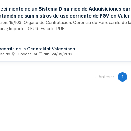
lecimiento de un Sistema Dinámico de Adquisiciones par
atación de suministros de uso corriente de FGV en Valen
tación: 19/103; Órgano de Contratación: Gerencia de Ferrocarrils de l
ana; Importe: 0 EUR; Estado: PUB
ocarrils de la Generalitat Valenciana
ingido
·
Guadassuar
·
Pub.
24/09/2019
Anterior
1