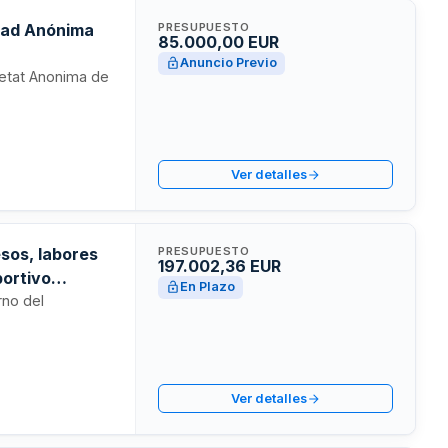
edad Anónima
PRESUPUESTO
85.000,00 EUR
Anuncio Previo
ietat Anonima de
E
Ver detalles
esos, labores
PRESUPUESTO
197.002,36 EUR
portivo
En Plazo
nistro de
rno del
niego 2020.
Ver detalles