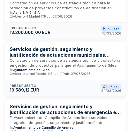
Varios Aeropuertos - Fase VI
Contratación de servicios de asistencia técnica para la
redacción de proyectos constructivos de edificación en
Aena S.M.E., S.A.
varios aeropuertos, a cargo de la sociedad estatal Aena.
Abierto
·
Madrid
·
Pub.
07/08/2026
Los servicios incluyen la elaboración de proyectos de
terminales de pasajeros, edificios técnicos, hangares, torres
de control, estacionamientos y otras infraestructuras
PRESUPUESTO
En Plazo
13.200.000,00 EUR
aeroportuarias. La adjudicación se realiza mediante
10/09/2026
procedimiento abierto con división en lotes, limitándose a un
máximo de un lote por empresa o unión temporal de
empresas.
Servicios de gestión, seguimiento y
justificación de actuaciones municipales
financiadas por el Ministerio de Política
Contratación de servicios de asistencia técnica y consultoría
en gestión de proyectos para que el Ayuntamiento de Siles
Territorial - Ayuntamiento de Siles
Ayuntamiento de Siles
reciba apoyo en la preparación, licitación y adjudicación de
Abierto simplificado
·
Siles
·
Pub.
07/08/2026
contratos vinculados a actuaciones financiadas en el marco
del Real Decreto Ley 5/2026. El contratista asistirá
técnicamente en la elaboración de memorias justificativas,
PRESUPUESTO
En Plazo
19.589,12 EUR
definición del objeto contractual y borradores de pliegos de
24/08/2026
prescripciones técnicas con definición de prestaciones,
condiciones de ejecución y obligaciones del adjudicatario.
Servicios de gestión, seguimiento y
justificación de actuaciones de emergencia en
el Ayuntamiento de Campillo de Arenas
El Ayuntamiento de Campillo de Arenas licita servicios
integrales de gestión, seguimiento y justificación de
Ayuntamiento de Campillo de Arenas
actuaciones promovidas en el marco del Real Decreto Ley