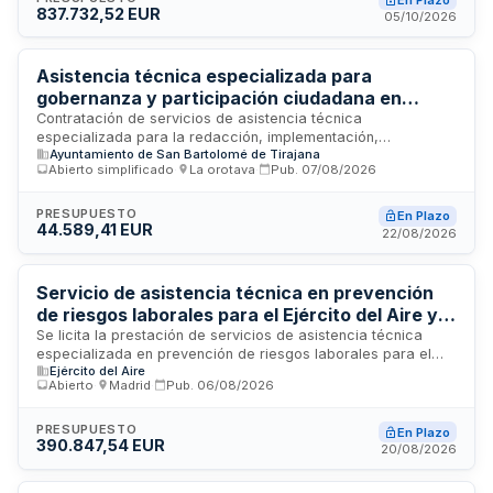
En Plazo
837.732,52 EUR
de propiedad. La Generalitat de Catalunya licita este
05/10/2026
contrato a través de Infraestructures.cat para coordinar
todas las actuaciones necesarias con supervisión técnica
integral.
Asistencia técnica especializada para
gobernanza y participación ciudadana en
proyecto de islas de frescor urbano -
Contratación de servicios de asistencia técnica
especializada para la redacción, implementación,
Ayuntamiento de San Bartolomé de Tirajana
Ayuntamiento de San Bartolomé de Tirajana
dinamización, seguimiento y evaluación del Plan de
Abierto simplificado
·
La orotava
·
Pub.
07/08/2026
Gobernanza y Participación vinculado al proyecto de
generación de islas de frescor en entornos urbanos como
medida de adaptación al cambio climático. El proyecto
PRESUPUESTO
En Plazo
44.589,41 EUR
promueve la biodiversidad en San Bartolomé de Tirajana
22/08/2026
mediante procesos participativos coordinados, con énfasis
en el diseño metodológico, planificación estratégica y
evaluación de impacto de las iniciativas de participación
Servicio de asistencia técnica en prevención
ciudadana cofinanciadas por fondos europeos FEDER.
de riesgos laborales para el Ejército del Aire y
del Espacio
Se licita la prestación de servicios de asistencia técnica
especializada en prevención de riesgos laborales para el
Ejército del Aire
Ejército del Aire y del Espacio. El servicio comprende la
Abierto
·
Madrid
·
Pub.
06/08/2026
adscripción de dos técnicos superiores con formación de
máster habilitante y acreditación en al menos tres
especialidades preventivas, que desarrollarán funciones de
PRESUPUESTO
En Plazo
390.847,54 EUR
coordinación de actividades empresariales, asesoramiento
20/08/2026
técnico, elaboración de documentación preventiva,
supervisión del cumplimiento normativo y apoyo en