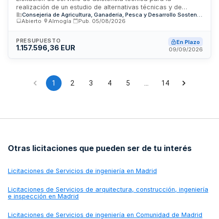
realización de un estudio de alternativas técnicas y de
Agua y Desarrollo Rural
Consejeria de Agricultura, Ganadería, Pesca y Desarrollo Sostenible
viabilidad relativo a la presa de Cerro Blanco, ubicada en la
Abierto
·
Almogía
·
Pub.
05/08/2026
provincia de Málaga. El servicio es convocado por la
Dirección General de Infraestructuras del Agua,
perteneciente a la Consejería de Agricultura, Pesca, Agua y
PRESUPUESTO
En Plazo
1.157.596,36 EUR
Desarrollo Rural de la Junta de Andalucía. El contrato
09/09/2026
comprende análisis de diferentes opciones constructivas,
evaluación de impacto ambiental, hidrológico e ingenieril, así
como elaboración de documentación técnica para la toma
de decisiones sobre el desarrollo de esta infraestructura
1
2
3
4
5
…
14
hidráulica.
Otras licitaciones que pueden ser de tu interés
Licitaciones de
Servicios de ingeniería en Madrid
Licitaciones de
Servicios de arquitectura, construcción, ingeniería
e inspección en Madrid
Licitaciones de
Servicios de ingeniería en Comunidad de Madrid