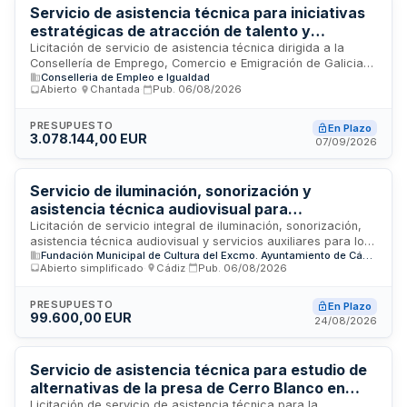
inspecciones y auditorías de seguridad y salud en el trabajo
Servicio de asistencia técnica para iniciativas
en el Cuartel General y todas sus dependencias adscritas.
estratégicas de atracción de talento y
capacidades de empleo con inteligencia
Licitación de servicio de asistencia técnica dirigida a la
Consellería de Emprego, Comercio e Emigración de Galicia
artificial - Consellería de Emprego, Comercio e
Conselleria de Empleo e Igualdad
para la implantación de iniciativas estratégicas en materia
Emigración
Abierto
·
Chantada
·
Pub.
06/08/2026
de atracción de talento y desarrollo de capacidades para el
empleo. El servicio incluye apoyo en la evolución del sistema
de información para la toma de decisiones basado en
PRESUPUESTO
En Plazo
3.078.144,00 EUR
inteligencia artificial, con el objetivo de mejorar la gestión de
07/09/2026
políticas de empleo y atracción de capital humano
cualificado. El contrato, de importancia estratégica para la
administración autonómica, tiene un presupuesto de más de
Servicio de iluminación, sonorización y
1,8 millones de euros y se encuentra actualmente en plazo
asistencia técnica audiovisual para
de presentación de ofertas.
espectáculos del programa Cádiz Orgullos@s
Licitación de servicio integral de iluminación, sonorización,
asistencia técnica audiovisual y servicios auxiliares para los
de Nuestra Historia 2026
Fundación Municipal de Cultura del Excmo. Ayuntamiento de Cádiz
espectáculos programados dentro de la iniciativa Cádiz
Abierto simplificado
·
Cádiz
·
Pub.
06/08/2026
Orgullos@s de Nuestra Historia, con enfoque en el tema
Cádiz Emporio del Orbe 2026. El contrato, de naturaleza
administrativa de servicios, se ejecutará durante el año 2026
PRESUPUESTO
En Plazo
99.600,00 EUR
y está regulado por la Ley 9/2017 de Contratos del Sector
24/08/2026
Público. La Fundación Municipal de Cultura licita este servicio
para garantizar la correcta realización de las prestaciones
técnicas y audiovisuales requeridas en los diferentes actos y
Servicio de asistencia técnica para estudio de
espectáculos del programa cultural.
alternativas de la presa de Cerro Blanco en
Málaga - Consejería de Agricultura, Pesca,
Licitación de servicio de asistencia técnica para la