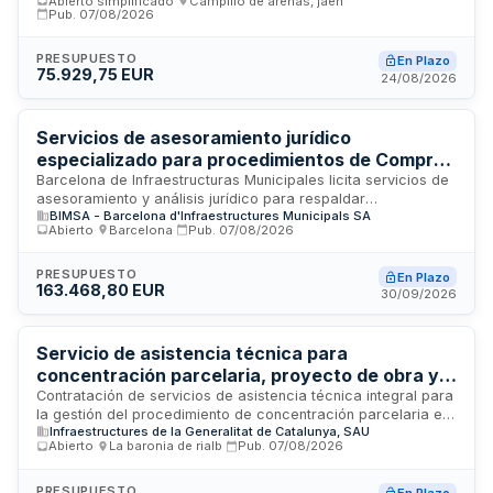
Abierto simplificado
·
Campillo de arenas, jaén
·
que adopta medidas urgentes ante daños causados por
Pub.
07/08/2026
fenómenos meteorológicos adversos en Andalucía y
Extremadura. El contratista deberá prestar apoyo en
PRESUPUESTO
En Plazo
definición de objetivos contractuales, elaboración de pliegos
75.929,75 EUR
24/08/2026
técnicos y administrativos, supervisión de criterios de
solvencia y adjudicación, así como garantizar el
cumplimiento de obligaciones vinculadas a la financiación
Servicios de asesoramiento jurídico
estatal.
especializado para procedimientos de Compra
Pública Innovadora y gestión de proyectos
Barcelona de Infraestructuras Municipales licita servicios de
asesoramiento y análisis jurídico para respaldar
subvencionados de Barcelona de
BIMSA - Barcelona d'Infraestructures Municipals SA
procedimientos de Compra Pública Innovadora y gestión de
Infraestructuras Municipales
Abierto
·
Barcelona
·
Pub.
07/08/2026
proyectos financiados mediante subvenciones del
departamento de innovación. El contrato incluye
identificación de necesidades, definición del procedimiento
PRESUPUESTO
En Plazo
163.468,80 EUR
de contractación más adecuado y redacción de
30/09/2026
documentación contractual como Pliegos de Clàusulas
Administrativas y de Prescripciones Técnicas, con énfasis en
medidas de contratación pública sostenible.
Servicio de asistencia técnica para
concentración parcelaria, proyecto de obra y
estudio ambiental en Plans de Sió
Contratación de servicios de asistencia técnica integral para
la gestión del procedimiento de concentración parcelaria en
Infraestructures de la Generalitat de Catalunya, SAU
la zona regable de Plans de Sió. El servicio incluye la
Abierto
·
La baronia de rialb
·
Pub.
07/08/2026
redacción del proyecto de obra de concentración
parcelaria, estudio de impacto ambiental, gestión de trámites
de expropiación, amojonamiento, toma de posesión y títulos
PRESUPUESTO