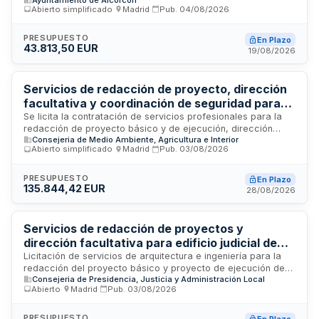
facultativa y coordinación de seguridad y salud en las obras
Abierto simplificado
·
Madrid
·
Pub.
04/08/2026
de reparación del aparcamiento de uso público en superficie
situado en la Avenida Alcalde José Aranda. El contrato
incluye todas las fases desde los estudios previos y pruebas
PRESUPUESTO
En Plazo
43.813,50 EUR
técnicas hasta la elaboración completa del proyecto y la
19/08/2026
dirección de obra, en cumplimiento de requerimientos
judiciales.
Servicios de redacción de proyecto, dirección
facultativa y coordinación de seguridad para
restauración de elementos arquitectónicos de
Se licita la contratación de servicios profesionales para la
redacción de proyecto básico y de ejecución, dirección
la Plaza de Toros de Las Ventas
Consejeria de Medio Ambiente, Agricultura e Interior
facultativa y coordinación de seguridad y salud en obras de
Abierto simplificado
·
Madrid
·
Pub.
03/08/2026
restauración y rehabilitación de petos, pináculos
ornamentales, cornisas y elementos de remate de azoteas y
cubiertas de la Plaza de Toros de Las Ventas. Los servicios
PRESUPUESTO
En Plazo
135.844,42 EUR
comprenden la elaboración de documentación técnica,
28/08/2026
supervisión de obra y garantía de cumplimiento normativo en
materia de seguridad y salud en el trabajo durante la
ejecución de las intervenciones en el monumento histórico.
Servicios de redacción de proyectos y
dirección facultativa para edificio judicial de
nueva planta en Pozuelo de Alarcón
Licitación de servicios de arquitectura e ingeniería para la
redacción del proyecto básico y proyecto de ejecución de
Consejeria de Presidencia, Justicia y Administración Local
un edificio judicial de nueva planta situado en Pozuelo de
Abierto
·
Madrid
·
Pub.
03/08/2026
Alarcón, Madrid. Incluye dirección de obra, dirección de
ejecución y coordinación de seguridad y salud durante la
ejecución de las obras. La parcela objeto de actuación tiene
PRESUPUESTO