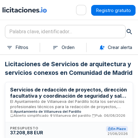
Registro gratuito
Filtros
Orden
Crear alerta
Licitaciones de Servicios de arquitectura y
servicios conexos en Comunidad de Madrid
Servicios de redacción de proyectos, dirección
facultativa y coordinación de seguridad y salud
para mantenimiento de centros educativos
El Ayuntamiento de Villanueva del Pardillo licita los servicios
profesionales técnicos para la redacción de proyectos,
municipales - Ayuntamiento de Villanueva del
Ayuntamiento de Villanueva del Pardillo
dirección facultativa, coordinación de seguridad y salud, así
Pardillo
Abierto simplificado
·
Villanueva del pardillo
·
Pub.
06/08/2026
como estudio topográfico y geotécnico necesarios para las
actuaciones de mantenimiento y conservación en los centros
educativos públicos municipales Rayuela, San Lucas y Carpe
PRESUPUESTO
En Plazo
37.208,88 EUR
Diem, financiadas mediante el Programa de Inversión
21/08/2026