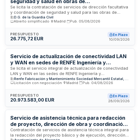
seguridad y salud en obras de
impermeabilización de cubiertas del edificio XVI
Se licita la contratación de servicios de dirección facultativa
y coordinación de seguridad y salud para las obras de
CECORVIGMAR de la Guardia Civil en Madrid
D.G. de la Guardia Civil
sustitución integral de los sistemas de impermeabilización de
Abierto simplificado
·
Madrid
·
Pub.
05/08/2026
las cubiertas del edificio XVI CECORVIGMAR, perteneciente
al complejo directivo de la Dirección General de la Guardia
Civil ubicado en Madrid. Las obras responden a una
PRESUPUESTO
En Plazo
26.775,72 EUR
necesidad urgente derivada de graves patologías
10/09/2026
detectadas en las cubiertas, incluyendo filtraciones activas,
desprendimiento de láminas, acumulación de agua y
deterioro de instalaciones que comprometen la habitabilidad
Servicio de actualización de conectividad LAN
y funcionalidad del edificio.
y WAN en sedes de RENFE Ingeniería y
Mantenimiento
Se licita el servicio integral de actualización de conectividad
LAN y WAN en las sedes de RENFE Ingeniería y
Renfe Fabricación y Mantenimiento Sociedad Mercantil Estatal, S.A.
Mantenimiento. El contrato incluye el despliegue de redes de
Licitación con negociación
·
Madrid
·
Pub.
04/08/2026
área local y área extensa en entornos de alta complejidad,
con prestación de servicios técnicos y profesionales. La
empresa adjudicataria debe acreditar capacidad técnica en
PRESUPUESTO
En Plazo
20.973.583,00 EUR
proyectos similares y solvencia económica suficiente para
28/09/2026
ejecutar las obras.
Servicio de asistencia técnica para redacción
de proyecto, dirección de obra y coordinación
de seguridad en reparación de aparcamiento
Contratación de servicios de asistencia técnica integral para
la redacción del proyecto básico y de ejecución, dirección
municipal
Ayuntamiento de Alcorcón