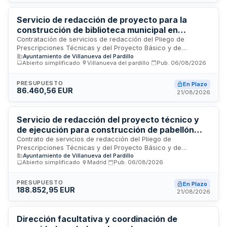
Regional de la Comunidad de Madrid, además de obras de
acondicionamiento paisajístico en los Jardines de la Casona.
Servicio de redacción de proyecto para la
construcción de biblioteca municipal en
Villanueva del Pardillo
Contratación de servicios de redacción del Pliego de
Prescripciones Técnicas y del Proyecto Básico y de
Ayuntamiento de Villanueva del Pardillo
Ejecución para la construcción de una nueva biblioteca
Abierto simplificado
·
Villanueva del pardillo
·
Pub.
06/08/2026
municipal. El Ayuntamiento de Villanueva del Pardillo licita
este servicio de carácter intelectual, clasificado como
prestación de arquitectura e ingeniería conforme a la
PRESUPUESTO
En Plazo
86.460,56 EUR
legislación de contratos del sector público. Los trabajos se
21/08/2026
realizarán sobre la base de un programa de necesidades y
condiciones urbanísticas definidas, sin posibilidad de
revisión de precios.
Servicio de redacción del proyecto técnico y
de ejecución para construcción de pabellón
deportivo municipal en Villanueva del Pardillo
Contrato de servicios de redacción del Pliego de
Prescripciones Técnicas y del Proyecto Básico y de
Ayuntamiento de Villanueva del Pardillo
Ejecución para la construcción de un nuevo pabellón
Abierto simplificado
·
Madrid
·
Pub.
06/08/2026
deportivo municipal en la calle de la Paloma, 54 de
Villanueva del Pardillo. El servicio incluye la elaboración de la
documentación técnica necesaria para ejecutar las obras de
PRESUPUESTO
En Plazo
188.852,95 EUR
ampliación de instalaciones deportivas municipales,
21/08/2026
financiadas dentro del Programa de Inversión Regional de la
Comunidad de Madrid para el período 2022-2026. Se trata
de una prestación de carácter intelectual sujeta a la
Dirección facultativa y coordinación de
regulación especial de servicios de arquitectura e ingeniería.