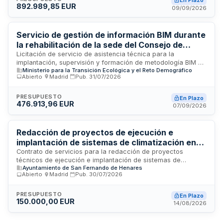
En Plazo
892.989,85 EUR
una superficie de 8.624 metros cuadrados destinada a
09/09/2026
equipamiento público. Los trabajos comprenden la
elaboración de estudios geotécnico y de arbolado,
obtención de licencias y permisos necesarios, así como la
Servicio de gestión de información BIM durante
supervisión técnica durante la fase de ejecución de las
la rehabilitación de la sede del Consejo de
obras.
Seguridad Nuclear
Licitación de servicio de asistencia técnica para la
implantación, supervisión y formación de metodología BIM en
Ministerio para la Transición Ecológica y el Reto Demográfico
los contratos del Consejo de Seguridad Nuclear. El
Abierto
·
Madrid
·
Pub.
31/07/2026
contratista deberá gestionar la información BIM como unidad
funcional indivisible, garantizando la trazabilidad de datos,
supervisión de modelos, coordinación entre disciplinas,
PRESUPUESTO
En Plazo
476.913,96 EUR
formación del personal y control de calidad mediante
07/09/2026
auditorías de integridad. El servicio se ejecutará en un
Entorno Común de Datos centralizado, bajo responsabilidad
única del adjudicatario.
Redacción de proyectos de ejecución e
implantación de sistemas de climatización en
centros educativos municipales de San
Contrato de servicios para la redacción de proyectos
técnicos de ejecución e implantación de sistemas de
Fernando de Henares
Ayuntamiento de San Fernando de Henares
climatización en ocho centros educativos de titularidad
Abierto
·
Madrid
·
Pub.
30/07/2026
municipal, incluyendo la dirección facultativa de los trabajos
de suministro, instalación y funcionamiento de los sistemas
proyectados. El trabajo incluye memoria técnica, cálculos,
PRESUPUESTO
En Plazo
150.000,00 EUR
planos, pliego de prescripciones técnicas, mediciones,
14/08/2026
presupuesto, estudio de seguridad y salud, y gestión de
residuos para garantizar la coordinación y eficiencia en la