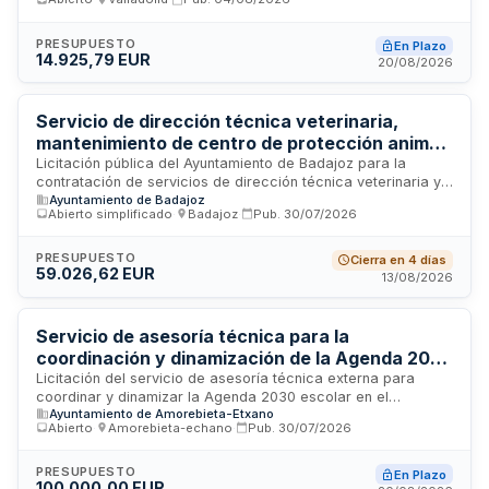
Parque Natural Montaña Palentina y sus Paisajes Protegidos,
durante el período 2026-2029. La Fundación Patrimonio
Natural de Castilla y León es el órgano contratante. El
PRESUPUESTO
En Plazo
14.925,79 EUR
servicio comprende la coordinación técnica del Plan de
20/08/2026
Acción vigente, el seguimiento periódico de actuaciones, la
dinamización de la participación de agentes territoriales, el
asesoramiento a entidades adheridas y la elaboración de
Servicio de dirección técnica veterinaria,
toda la documentación técnica requerida, incluida una
mantenimiento de centro de protección animal
memoria final orientada al proceso de reevaluación ante la
y recogida de animales en vía pública para el
Licitación pública del Ayuntamiento de Badajoz para la
EUROPARC Federation.
contratación de servicios de dirección técnica veterinaria y
Ayuntamiento de Badajoz
Ayuntamiento de Badajoz
gestión integral del centro de protección animal municipal,
Abierto simplificado
·
Badajoz
·
Pub.
30/07/2026
incluyendo el mantenimiento de las instalaciones, la recogida
de animales vivos abandonados o extraviados en la vía
pública y la retirada de cadáveres de animales en el término
PRESUPUESTO
Cierra en 4 días
59.026,62 EUR
municipal de Badajoz y sus pedanías. El servicio comprende
13/08/2026
la supervisión técnica veterinaria, cuidado de los animales
alojados y gestión de la recogida y transporte de fauna.
Servicio de asesoría técnica para la
coordinación y dinamización de la Agenda 2030
escolar en Amorebieta-Etxano
Licitación del servicio de asesoría técnica externa para
coordinar y dinamizar la Agenda 2030 escolar en el
Ayuntamiento de Amorebieta-Etxano
municipio de Amorebieta-Etxano. El contrato incluye labores
Abierto
·
Amorebieta-echano
·
Pub.
30/07/2026
de coordinación, dinamización y apoyo técnico en la
implementación de objetivos de desarrollo sostenible en
centros educativos. La duración inicial es de un año, con
PRESUPUESTO
En Plazo
100.000,00 EUR