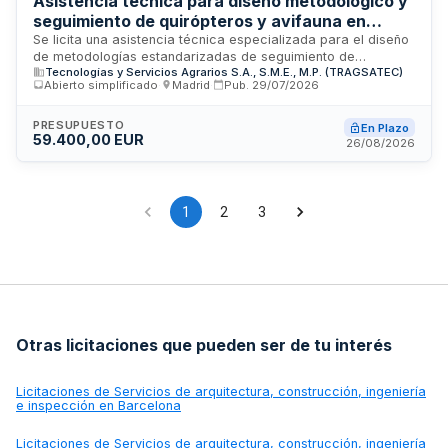
Asistencia técnica para diseño metodológico y
seguimiento de quirópteros y avifauna en
parques eólicos de la Península Ibérica -
Se licita una asistencia técnica especializada para el diseño
de metodologías estandarizadas de seguimiento de
Tragsatec
Tecnologías y Servicios Agrarios S.A., S.M.E., M.P. (TRAGSATEC)
quirópteros y avifauna en parques eólicos de la Península
Abierto simplificado
·
Madrid
·
Pub.
29/07/2026
Ibérica. El contrato es promovido por Tecnologías y Servicios
Agrarios, S.A. (Tragsatec), en el marco de la colaboración
con la Subdirección General de Biodiversidad Terrestre y
PRESUPUESTO
En Plazo
59.400,00 EUR
Marina del Ministerio para la Transición Ecológica. Los
26/08/2026
trabajos incluyen la planificación de diseños experimentales
tipo BACI en al menos tres ubicaciones de parques eólicos,
la realización de trabajos de campo para validación
metodológica y la elaboración de propuestas de integración
1
2
3
de datos en el Sistema Integrado de Información de
Biodiversidad del Ministerio.
Otras licitaciones que pueden ser de tu interés
Licitaciones de
Servicios de arquitectura, construcción, ingeniería
e inspección en Barcelona
Licitaciones de
Servicios de arquitectura, construcción, ingeniería