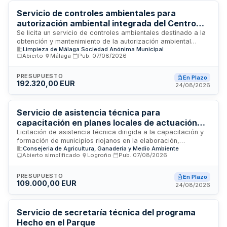
Servicio de controles ambientales para
autorización ambiental integrada del Centro
Ambiental de Málaga
Se licita un servicio de controles ambientales destinado a la
obtención y mantenimiento de la autorización ambiental
Limpieza de Málaga Sociedad Anónima Municipal
integrada del Centro Ambiental de Málaga. La entidad
Abierto
·
Málaga
·
Pub.
07/08/2026
contratante carece de profesionales especializados en
plantilla para ejecutar estas funciones, por lo que recurre al
mercado mediante procedimiento abierto. El contrato tiene
PRESUPUESTO
En Plazo
192.320,00 EUR
naturaleza de tracto sucesivo con duración inicial de
24/08/2026
veinticuatro meses y presupuesto estimativo máximo
limitativo determinado conforme a consumos anteriores y
precios de mercado.
Servicio de asistencia técnica para
capacitación en planes locales de actuación
ante altas temperaturas en municipios de La
Licitación de asistencia técnica dirigida a la capacitación y
formación de municipios riojanos en la elaboración,
Rioja
Consejeria de Agricultura, Ganadería y Medio Ambiente
promoción y aplicación de planes locales de actuación ante
Abierto simplificado
·
Logroño
·
Pub.
07/08/2026
altas temperaturas. El servicio, financiado por la Comunidad
de La Rioja a través de su Dirección General de Calidad
Ambiental y Recursos Hídricos, pretende fortalecer la
PRESUPUESTO
En Plazo
109.000,00 EUR
preparación de los gobiernos locales frente a eventos de
24/08/2026
temperaturas extremas mediante asesoramiento
especializado, diseño de instrumentos de planificación y
transferencia de conocimiento técnico adaptado a las
Servicio de secretaría técnica del programa
particularidades de cada municipio riojano.
Hecho en el Parque