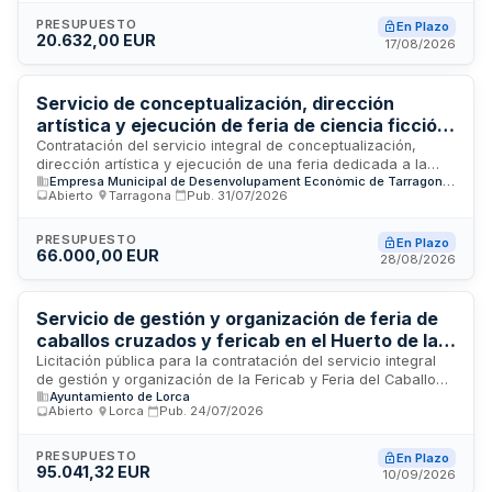
infraestructura, personal, equipamiento, servicios de
limpieza y mantenimiento, así como la programación de
PRESUPUESTO
En Plazo
20.632,00 EUR
dinamización y actividades dirigidas al público juvenil. El
17/08/2026
contrato incluye la presentación de un proyecto de
dinamización ejecutable durante el evento.
Servicio de conceptualización, dirección
artística y ejecución de feria de ciencia ficción
y fantasía en Tarragona
Contratación del servicio integral de conceptualización,
dirección artística y ejecución de una feria dedicada a la
Empresa Municipal de Desenvolupament Econòmic de Tarragona SA
ciencia ficción y fantasía que se celebrará en el Palacio de
Abierto
·
Tarragona
·
Pub.
31/07/2026
Congresos de Tarragona. El adjudicatario será responsable
de la propuesta conceptual, la coordinación de contenidos,
la gestión de espacios, la contratación de influencers,
PRESUPUESTO
En Plazo
66.000,00 EUR
artistas, cosplayers, talleristas y conferenciantes, así como
28/08/2026
la coordinación técnica y operativa del evento, incluyendo un
informe final de resultados.
Servicio de gestión y organización de feria de
caballos cruzados y fericab en el Huerto de la
Rueda - Ayuntamiento de Lorca
Licitación pública para la contratación del servicio integral
de gestión y organización de la Fericab y Feria del Caballo
Ayuntamiento de Lorca
Cruzado en las instalaciones del Huerto de la Rueda de
Abierto
·
Lorca
·
Pub.
24/07/2026
Lorca. El servicio comprende la planificación, coordinación y
ejecución de todas las actividades relacionadas con la
celebración de estos eventos feriales durante el mes de
PRESUPUESTO
En Plazo
95.041,32 EUR
octubre de 2026. La Junta de Gobierno Local del
10/09/2026
Ayuntamiento de Lorca busca empresas especializadas en