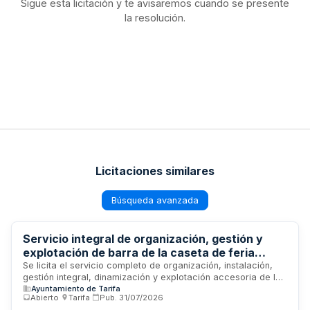
Sigue esta licitación y te avisaremos cuando se presente
la resolución.
Licitaciones similares
Búsqueda avanzada
Servicio integral de organización, gestión y
explotación de barra de la caseta de feria
juvenil - Feria Real de Tarifa 2026
Se licita el servicio completo de organización, instalación,
gestión integral, dinamización y explotación accesoria de la
Ayuntamiento de Tarifa
barra de la caseta de feria juvenil durante la Feria Real de
Abierto
·
Tarifa
·
Pub.
31/07/2026
Tarifa 2026. El adjudicatario deberá proporcionar toda la