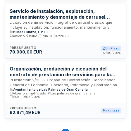
gestión de eventos y ferias ganaderas para garantizar el
correcto desarrollo de estas manifestaciones tradicionales
Servicio de instalación, explotación,
de promoción del sector equino local.
mantenimiento y desmontaje de carrusel
clásico para campaña navideña en Bilbao
Licitación de un servicio integral de carrusel clásico que
incluye su instalación, funcionamiento, mantenimiento y
Bilbao Ekintza, E.P.E.L.
posterior desmontaje durante la campaña navideña de dos
Abierto
·
Bilbo
·
Pub.
16/07/2026
mil veintiséis y dos mil veintisiete en la ciudad de Bilbao. El
Ayuntamiento de Bilbao contrata esta prestación para dotar
de atracción tradicional a la campaña festiva navideña
PRESUPUESTO
En Plazo
70.000,00 EUR
municipal. El contratista será responsable de todas las fases
07/09/2026
del servicio, desde el montaje inicial hasta la retirada
completa de la instalación.
Organización, producción y ejecución del
contrato de prestación de servicios para la
Feria Internacional del Mar de Las Palmas de
Id licitación: 2/20-S; Órgano de Contratación: Coordinador
General de Economía, Hacienda, Patrimonio y Contratación
Gran Canaria - FIMAR 2020
Ayuntamiento de Las Palmas de Gran Canaria
del Ayuntamiento de las Las Palmas de Gran Canaria ;
Abierto simplificado
·
Las palmas de gran canaria
·
Importe: 92671.49 EUR; Estado: PUB
Pub.
10/03/2020
PRESUPUESTO
En Plazo
92.671,49 EUR