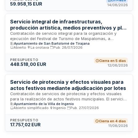
En Plazo
59.958,15 EUR
culturales y de entretenimiento, incluyendo tareas de diseño,
14/08/2026
publicidad y marketing asociadas a ambos eventos.
Servicio integral de infraestructuras,
producción artística, medios preventivos y plan
de promoción del Festival de Turismo de
Contratación de servicio integral para la organización y
ejecución del Festival de Turismo de Maspalomas, a
Maspalomas en Playa del Inglés
Ayuntamiento de San Bartolomé de Tirajana
celebrarse en octubre de 2026 en Playa del Inglés. El
Abierto
·
La orotava
·
Pub.
28/07/2026
contrato comprende el suministro de equipamiento e
instalaciones, producción artística, implementación de
medidas preventivas de seguridad y salud laboral, así como
PRESUPUESTO
Cierra en 5 días
448.518,00 EUR
el desarrollo de un plan de promoción y comunicación del
12/08/2026
evento. El Ayuntamiento gestiona esta licitación de servicios
especiales, estructurada en cuatro lotes independientes que
cubren la totalidad de prestaciones necesarias para la
Servicio de pirotecnia y efectos visuales para
correcta celebración del festival turístico.
actos festivos mediante adjudicación por lotes
Contratación de servicios de pirotecnia y efectos visuales
para la realización de actos festivos municipales. El servicio
Ayuntamiento de la Villa de Ingenio
incluye el suministro de elementos pirotécnicos, transporte,
Abierto simplificado
·
Ingenio
·
Pub.
27/07/2026
montaje, desmontaje, limpieza y personal especializado. La
contratación se estructura en dos lotes diferenciados:
servicio de pirotecnia y servicio de efectos visuales,
PRESUPUESTO
Cierra en 4 días
17.757,02 EUR
permitiendo a los licitadores presentar oferta a ambos lotes
11/08/2026
sin limitación. El contrato tiene naturaleza plurianual con
presupuesto máximo anual definido.