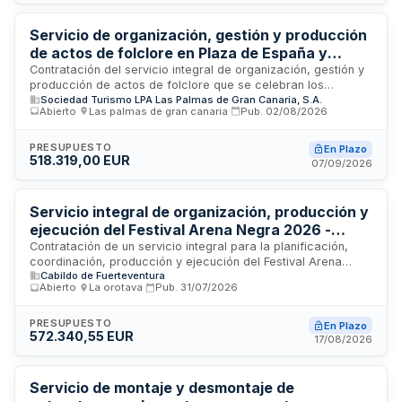
recursos, personal, equipamiento y materiales requeridos en
la organización de manifestaciones públicas, festivales,
conciertos, competiciones deportivas y eventos
Servicio de organización, gestión y producción
comunitarios. Se trata de un acuerdo marco abierto que
de actos de folclore en Plaza de España y
facilita la contratación dinámica según las necesidades
Pueblo Canario para Turismo Las Palmas
Contratación del servicio integral de organización, gestión y
puntuales del municipio tinerfeño.
producción de actos de folclore que se celebran los
Sociedad Turismo LPA Las Palmas de Gran Canaria, S.A.
sábados en Plaza de España y los domingos en Pueblo
Abierto
·
Las palmas de gran canaria
·
Pub.
02/08/2026
Canario. El servicio tiene como finalidad promocionar y
difundir la identidad de la cultura tradicional canaria entre
residentes y turistas, generando experiencias singulares que
PRESUPUESTO
En Plazo
518.319,00 EUR
dinamicen la zona comercial Mesa y López y el conjunto
07/09/2026
histórico de Pueblo Canario, declarado Bien de Interés
Cultural. La empresa adjudicataria debe aportar todos los
medios humanos, técnicos y materiales necesarios para la
Servicio integral de organización, producción y
ejecución de los trabajos.
ejecución del Festival Arena Negra 2026 -
Cabildo Insular de Fuerteventura
Contratación de un servicio integral para la planificación,
coordinación, producción y ejecución del Festival Arena
Cabildo de Fuerteventura
Negra en su edición 2026. El Cabildo Insular de Fuerteventura
Abierto
·
La orotava
·
Pub.
31/07/2026
licita el conjunto de actividades necesarias para garantizar
el correcto desarrollo y organización de todas las
actividades programadas dentro del evento, incluyendo la
PRESUPUESTO
En Plazo
572.340,55 EUR
gestión de la zona de bebidas y comidas mediante canon
17/08/2026
mínimo establecido.
Servicio de montaje y desmontaje de