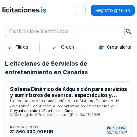
Registro gratuito
Filtros
Orden
Crear alerta
Licitaciones de Servicios de
entretenimiento en Canarias
Sistema Dinámico de Adquisición para servicios
y suministros de eventos, espectáculos y
actividades culturales y deportivas del
Licitación para la constitución de un Sistema Dinámico de
Adquisición destinado a la contratación de servicios y
Ayuntamiento de Puerto de la Cruz
Ayuntamiento de Puerto de la Cruz
suministros necesarios para la celebración de eventos,
Restringido
·
Puerto de la cruz
·
Pub.
03/08/2026
espectáculos públicos y actividades culturales y deportivas
promovidas por el Ayuntamiento de Puerto de la Cruz. El
procedimiento permite a la administración local disponer de
PRESUPUESTO
En Plazo
31.860.000,00 EUR
proveedores preseleccionados para la adquisición ágil de
03/08/2027