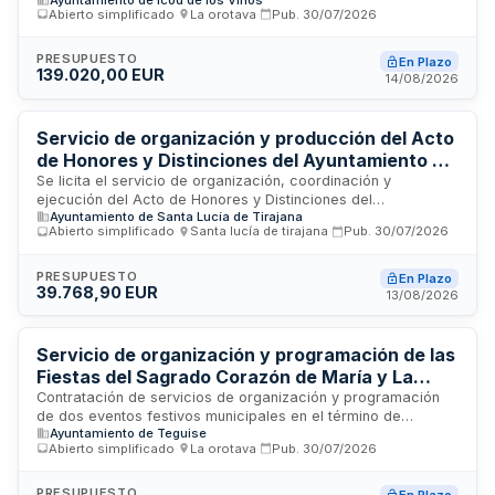
estructuras y sistemas de control, junto con personal técnico
Abierto simplificado
·
La orotava
·
Pub.
30/07/2026
especializado en montaje, manejo, desmontaje y transporte.
El Ayuntamiento de Icod de los Vinos requiere estos servicios
para el desarrollo de las actividades de las Fiestas del
PRESUPUESTO
En Plazo
139.020,00 EUR
Cristo, Fiestas de San Andrés y Fiestas de Navidad. La
14/08/2026
contratación se fracciona en dos lotes independientes,
permitiendo que los licitadores opten a uno o ambos. El
adjudicatario debe garantizar el cumplimiento de la
Servicio de organización y producción del Acto
normativa de prevención de riesgos laborales, seguridad en
de Honores y Distinciones del Ayuntamiento de
espectáculos públicos y criterios de sostenibilidad.
Santa Lucía de Tirajana
Se licita el servicio de organización, coordinación y
ejecución del Acto de Honores y Distinciones del
Ayuntamiento de Santa Lucía de Tirajana
Ayuntamiento de Santa Lucía de Tirajana. El contrato incluye
Abierto simplificado
·
Santa lucía de tirajana
·
Pub.
30/07/2026
la prestación integral de servicios de producción audiovisual,
iluminación, sonido, escenografía, protocolo, decoración y
personal auxiliar. El Ayuntamiento licita la contratación de una
PRESUPUESTO
En Plazo
39.768,90 EUR
empresa especializada para garantizar la correcta
13/08/2026
ejecución de este acto institucional de especial relevancia,
que requiere una coordinación única y responsabilidad
directa del adjudicatario en la integración de todos los
Servicio de organización y programación de las
servicios.
Fiestas del Sagrado Corazón de María y La
Lapa en Teguise
Contratación de servicios de organización y programación
de dos eventos festivos municipales en el término de
Ayuntamiento de Teguise
Teguise: las Fiestas del Sagrado Corazón de María en la
Abierto simplificado
·
La orotava
·
Pub.
30/07/2026
Caleta de Famara y las Fiestas de La Lapa en la Caleta de
Caballo para el año 2026. El Ayuntamiento de Teguise
requiere la prestación integral de actividades lúdicas,
PRESUPUESTO