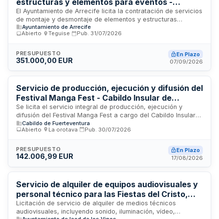
estructuras y elementos para eventos -
Ayuntamiento de Arrecife
El Ayuntamiento de Arrecife licita la contratación de servicios
de montaje y desmontaje de elementos y estructuras
Ayuntamiento de Arrecife
propiedad del área de Fiestas para la celebración de
Abierto
·
Teguise
·
Pub.
31/07/2026
diversos eventos municipales. El servicio incluye transporte,
carga, descarga, montaje y desmontaje de instalaciones en
diferentes lugares del municipio, con disponibilidad en días
PRESUPUESTO
En Plazo
351.000,00 EUR
laborables, fines de semana y festivos, adaptándose a los
07/09/2026
horarios y necesidades específicas de cada festividad
programada por la concejalía.
Servicio de producción, ejecución y difusión del
Festival Manga Fest - Cabildo Insular de
Fuerteventura
Se licita el servicio integral de producción, ejecución y
difusión del Festival Manga Fest a cargo del Cabildo Insular
Cabildo de Fuerteventura
de Fuerteventura. El contrato comprende la organización y
Abierto
·
La orotava
·
Pub.
30/07/2026
realización de los eventos, incluyendo la instalación de
equipos técnicos de sonido e iluminación, coordinación de
actividades, gestión de personal especializado y estrategias
PRESUPUESTO
En Plazo
142.006,99 EUR
de comunicación. El adjudicatario deberá garantizar la
17/08/2026
seguridad estructural de las instalaciones, contar con
certificados de responsabilidad civil y cumplir con los
protocolos de montaje establecidos. La ejecución requiere
Servicio de alquiler de equipos audiovisuales y
designar un coordinador responsable de canalizar
personal técnico para las Fiestas del Cristo,
incidencias y coordinar todas las prestaciones del festival.
San Andrés y Navidad del Ayuntamiento de
Licitación de servicio de alquiler de medios técnicos
audiovisuales, incluyendo sonido, iluminación, vídeo,
Icod de los Vinos
Ayuntamiento de Icod de los Vinos