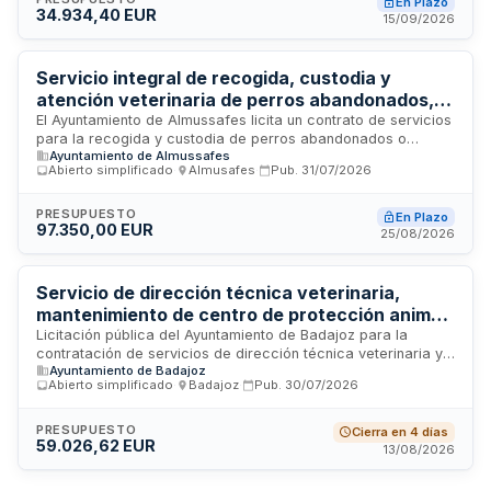
En Plazo
34.934,40 EUR
de animales de laboratorio utilizados en investigación
15/09/2026
científica.
Servicio integral de recogida, custodia y
atención veterinaria de perros abandonados,
gestión de colonias felinas y suministro de
El Ayuntamiento de Almussafes licita un contrato de servicios
para la recogida y custodia de perros abandonados o
alimento para animales - Ayuntamiento de
Ayuntamiento de Almussafes
extraviados en vía pública e instalaciones municipales,
Almussafes
Abierto simplificado
·
Almusafes
·
Pub.
31/07/2026
atención veterinaria de los animales, gestión de colonias
felinas mediante proyecto CER y suministro de alimento. El
contrato comprende tres lotes diferenciados: custodia de
PRESUPUESTO
En Plazo
97.350,00 EUR
perros y gestión de colonias felinas, servicios veterinarios, y
25/08/2026
suministro de alimento para animales. Se trata de un contrato
administrativo de servicios con duración inicial de un año,
sometido a la Ley de Contratos del Sector Público.
Servicio de dirección técnica veterinaria,
mantenimiento de centro de protección animal
y recogida de animales en vía pública para el
Licitación pública del Ayuntamiento de Badajoz para la
contratación de servicios de dirección técnica veterinaria y
Ayuntamiento de Badajoz
Ayuntamiento de Badajoz
gestión integral del centro de protección animal municipal,
Abierto simplificado
·
Badajoz
·
Pub.
30/07/2026
incluyendo el mantenimiento de las instalaciones, la recogida
de animales vivos abandonados o extraviados en la vía
pública y la retirada de cadáveres de animales en el término
PRESUPUESTO
Cierra en 4 días
59.026,62 EUR
municipal de Badajoz y sus pedanías. El servicio comprende
13/08/2026
la supervisión técnica veterinaria, cuidado de los animales
alojados y gestión de la recogida y transporte de fauna.