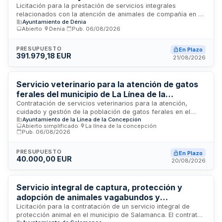
animales de compañía, con gestión de
Licitación para la prestación de servicios integrales
relacionados con la atención de animales de compañía en el
adopciones en el Centro de Atención Animal de
Ayuntamiento de Dénia
Centro Integral de Atención Animal de Dénia. El contrato
Dénia
Abierto
·
Denia
·
Pub.
06/08/2026
comprende la recogida y transporte de cadáveres de
animales, su mantenimiento, eliminación y gestión de
programas de adopción. La Administración licita estos
PRESUPUESTO
En Plazo
391.979,18 EUR
servicios para garantizar el correcto funcionamiento del
21/08/2026
centro y el bienestar animal. El procedimiento se regula
conforme a la Ley de Contratos del Sector Público.
Servicio veterinario para la atención de gatos
ferales del municipio de La Línea de la
Concepción durante cuatro años
Contratación de servicios veterinarios para la atención,
cuidado y gestión de la población de gatos ferales en el
Ayuntamiento de la Línea de la Concepción
municipio de La Línea de la Concepción. El contrato tiene una
Abierto simplificado
·
La línea de la concepción
·
duración de cuatro años y comprende la prestación de
Pub.
06/08/2026
servicios clínicos y sanitarios especializados para estos
animales. La administración local busca garantizar el
PRESUPUESTO
En Plazo
bienestar animal mediante la provisión de atención
40.000,00 EUR
20/08/2026
veterinaria profesional continuada para la colonia felina
silvestre del municipio.
Servicio integral de captura, protección y
adopción de animales vagabundos y
abandonados en Salamanca
Licitación para la contratación de un servicio integral de
protección animal en el municipio de Salamanca. El contrato