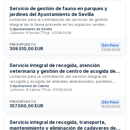
de protección animal vigente.
Servicio de gestión de fauna en parques y
jardines del Ayuntamiento de Sevilla
Licitación para la contratación de servicios de gestión
integral de la fauna presente en los espacios verdes
Ayuntamiento de Sevilla
municipales de Sevilla. El Ayuntamiento de Sevilla, a través
Abierto
·
Sevilla
·
Pub.
07/08/2026
de su Junta de Gobierno, requiere profesionales
especializados en el control, monitoreo y manejo de
poblaciones animales en parques y jardines de la ciudad.
PRESUPUESTO
En Plazo
309.510,00 EUR
Este servicio incluye el diagnóstico, seguimiento y aplicación
21/08/2026
de medidas de gestión sostenible dirigidas a garantizar el
equilibrio ecológico y la seguridad en los espacios públicos
de esparcimiento.
Servicio integral de recogida, atención
veterinaria y gestión de centro de acogida de
animales abandonados y decomisados en
Licitación para la contratación del servicio integral de
recogida y acogida de animales abandonados, perdidos,
Cabrils y Cabrera de Mar
Ajuntament de Cabrils
heridos o decomisados en los municipios de Cabrils y
Abierto
·
Cabrils
·
Pub.
07/08/2026
Cabrera de Mar. El contrato incluye atenciones veterinarias,
gestión del centro de acogida ubicado en Cabrils, así como
tareas de auxilio a actuaciones judiciales y de los cuerpos
PRESUPUESTO
En Plazo
357.500,00 EUR
de seguridad municipal. El adjudicatario asume todas las
16/09/2026
despesas del servicio excepto reparaciones de
instalaciones. La duración es de dos años con posibilidad de
prórroga hasta cinco años.
Servicio integral de recogida, transporte,
mantenimiento y eliminación de cadáveres de