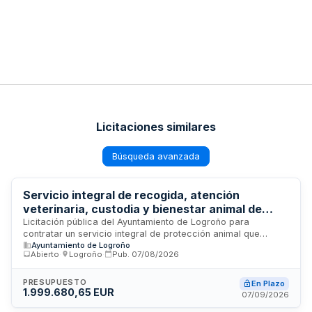
Licitaciones similares
Búsqueda avanzada
Servicio integral de recogida, atención
veterinaria, custodia y bienestar animal de
compañía en Logroño
Licitación pública del Ayuntamiento de Logroño para
contratar un servicio integral de protección animal que
Ayuntamiento de Logroño
incluye recogida de animales domésticos, atención
Abierto
·
Logroño
·
Pub.
07/08/2026
veterinaria, custodia temporal, promoción del bienestar
animal y gestión de refugio. El contratista será responsable
de la captura, cuidado sanitario, alojamiento seguro y
PRESUPUESTO
En Plazo
1.999.680,65 EUR
fomento de la adopción responsable en el municipio de
07/09/2026
Logroño, trabajando bajo supervisión municipal y normativa