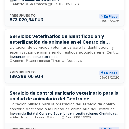
Ayuntamiento de Salamanca
incluye la captura y recogida de animales vagabundos y
Abierto
·
Salamanca
·
Pub.
05/08/2026
abandonados, la gestión y funcionamiento del centro
municipal de protección animal, el cuidado y manejo de
colonias de gatos comunitarios, así como la organización y
PRESUPUESTO
En Plazo
873.020,34 EUR
desarrollo del programa municipal de adopciones. El servicio
09/09/2026
será prestado en las instalaciones municipales y requiere
atención continua a la población animal del municipio,
garantizando el bienestar de los animales y facilitando su
Servicios veterinarios de identificación y
reintegración mediante adopción responsable.
esterilización de animales en el Centro de
Acogida de Animales Domésticos de
Licitación de servicios veterinarios para la identificación y
esterilización de animales domésticos acogidos en el Centro
Castellbisbal
Ajuntament de Castellbisbal
de Acogida de Animales Domésticos (CAAD) de
Abierto
·
Castellbisbal
·
Pub.
04/08/2026
Castellbisbal. El contrato incluye procedimientos de
esterilización en perros y gatos, tanto de los animales del
centro como de colonias felinas, así como servicios de
PRESUPUESTO
En Plazo
169.369,00 EUR
identificación mediante microchip y cartilla. El objeto se
08/09/2026
estructura mediante precios unitarios máximos sobre los que
los licitadores pueden aplicar bajas, con un presupuesto
máximo de dos años de duración y posibilidad de prórrogas
Servicio de control sanitario veterinario para la
anuales.
unidad de animalario del Centro de
Investigaciones Biológicas Margarita Salas
Licitación pública para la prestación del servicio de control
sanitario destinado a la unidad de animalario del Centro de
Agencia Estatal Consejo Superior de Investigaciones Científicas, M.P.
Investigaciones Biológicas Margarita Salas, dependiente del
Abierto simplificado
·
Madrid
·
Pub.
03/08/2026
Consejo Superior de Investigaciones Científicas. El contrato
comprende la realización de actividades de vigilancia y
control sanitario en las instalaciones de cría y mantenimiento
PRESUPUESTO