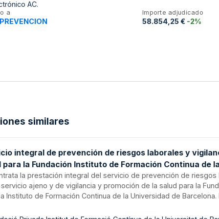
trónico AC.
o a
Importe adjudicado
 PREVENCION
58.854,25 €
-2%
ciones similares
cio integral de prevención de riesgos laborales y vigilan
 para la Fundación Instituto de Formación Continua de l
ersidad de Barcelona
trata la prestación integral del servicio de prevención de riesgos
servicio ajeno y de vigilancia y promoción de la salud para la Fun
a Instituto de Formación Continua de la Universidad de Barcelona. 
 las especialidades de seguridad en el trabajo, higiene industrial
osociología aplicada, así como vigilancia de la salud. Incluye eval