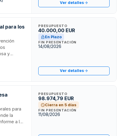
A)
Ver detalles
 de un año
al para los
PRESUPUESTO
40.000,00 EUR
En Plazo
evención
FIN PRESENTACIÓN
14/08/2026
los
osa y
r la Ley de
uques para
Ver detalles
resa
PRESUPUESTO
98.974,79 EUR
Cierra en 5 días
orales para
FIN PRESENTACIÓN
11/08/2026
ende la
nforme a la
atante es la
al. Se trata