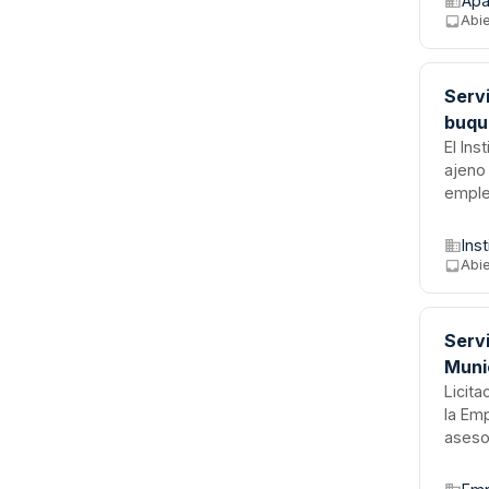
Apa
median
Abi
prorr
Servi
buque
El Ins
ajeno 
emple
Espera
Preve
Ins
estan
Abie
espec
Serv
Muni
Licit
la Em
aseso
normat
Comis