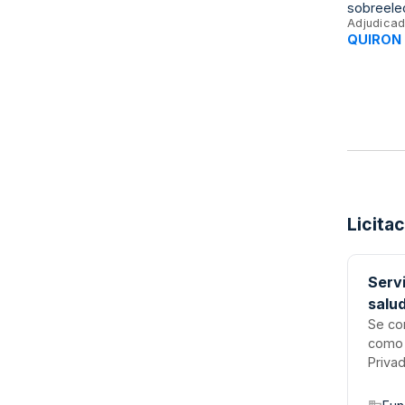
sobreelec
Adjudicad
QUIRON
Licita
Servi
salud
Univ
Se con
como 
Privad
abarca
y psic