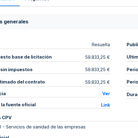
s generales
Publ
Resuelta
sto base de licitación
Ulti
59.833,25 €
 sin impuestos
Peri
59.833,25 €
stimado del contrato
Peri
59.833,25 €
cia
Ver
Dura
 la fuente oficial
Link
s CPV
0
-
Servicios de sanidad de las empresas
icial