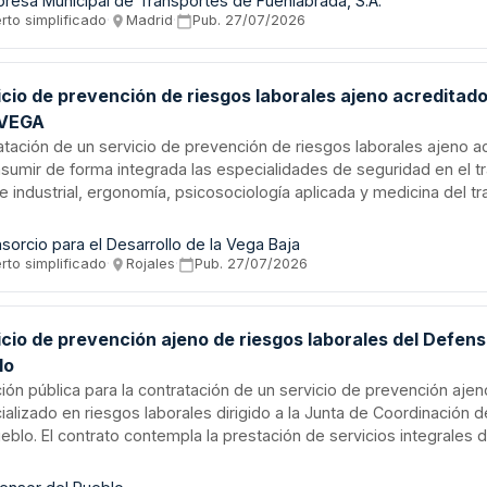
resa Municipal de Transportes de Fuenlabrada, S.A.
 contrato de servicios especializados dirigido a entidades autori
rto simplificado
·
Madrid
·
Pub.
27/07/2026
cio de prevención ajeno que dispongan de capacidad técnica y pe
icado para realizar actividades de prevención de riesgos laborales
ransporte urbano.
icio de prevención de riesgos laborales ajeno acreditad
VEGA
atación de un servicio de prevención de riesgos laborales ajeno a
asumir de forma integrada las especialidades de seguridad en el t
e industrial, ergonomía, psicosociología aplicada y medicina del tr
endo vigilancia individual y colectiva de la salud del personal de 
io cobrirá la totalidad de la plantilla en la provincia de Alicante dur
sorcio para el Desarrollo de la Vega Baja
ón inicial de dos años, prorrogables hasta cuatro años.
rto simplificado
·
Rojales
·
Pub.
27/07/2026
cio de prevención ajeno de riesgos laborales del Defens
lo
ción pública para la contratación de un servicio de prevención ajen
ializado en riesgos laborales dirigido a la Junta de Coordinación 
eblo. El contrato contempla la prestación de servicios integrales 
nción de riesgos laborales, incluyendo evaluación de riesgos, as
ivo, vigilancia de la salud y formación en materia de seguridad y 