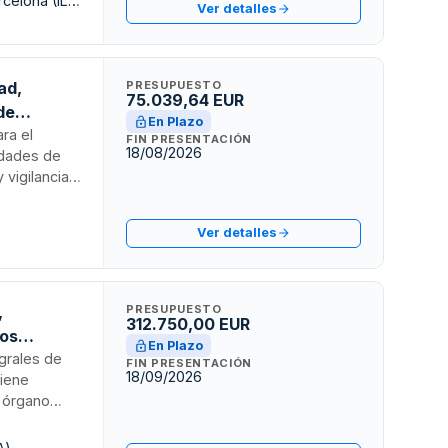
Fundació Privada Institut de Formació Contínua de la Universitat de Barcelona (IL3-UB)
Ver detalles
ento en
rales,
 La entidad
va vigente
ad,
PRESUPUESTO
75.039,64 EUR
de
En Plazo
ra el
FIN PRESENTACIÓN
18/08/2026
idades de
 vigilancia
or la
 aspectos
Ver detalles
ablecidos en
,
PRESUPUESTO
312.750,00 EUR
tos
En Plazo
egrales de
FIN PRESENTACIÓN
18/09/2026
giene
l órgano
ntos
adjudicará