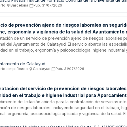
os, investigación de accidentes, formación preventiva, asesorami
erto
·
Barcelona
·
Pub.
31/07/2026
inación de actividades empresariales, apoyo en inspecciones labo
ncia individual y colectiva de la salud, y reconocimientos médicos.
icataria debe estar debidamente acreditada conforme a la normati
cio de prevención ajeno de riesgos laborales en segurid
evención de riesgos laborales.
ne, ergonomía y vigilancia de la salud del Ayuntamiento 
tayud
atación de un servicio de prevención ajeno de riesgos laborales pa
nal del Ayuntamiento de Calatayud. El servicio abarca las especial
dad en el trabajo, ergonomía y psicosociología, higiene industrial y
 salud. La entidad contratada debe estar debidamente acreditada p
stración laboral, con aprobación de la administración sanitaria en
ntamiento de Calatayud
rios, y reunir los requisitos y medios personales y materiales est
rto simplificado
·
Calatayud
·
Pub.
31/07/2026
rmativa de prevención de riesgos laborales.
atación del servicio de prevención de riesgos laborales
idad en el trabajo e higiene industrial para Aparcamien
cipales y Gestión Vial de Ceuta
imiento de licitación abierta para la contratación de servicios int
nción de riesgos laborales, incluyendo seguridad en el trabajo, hi
rial, ergonomía, psicosociología aplicada y vigilancia de la salud. E
atante es el Consejo de Administración de la sociedad Aparcamie
ipales y Gestión Vial de Ceuta, S.A. (AMGEVICESA). El contrato se 