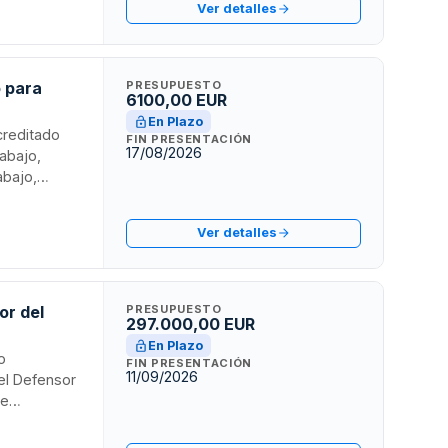
Ver detalles
zadas como
rsonal
 en el sector
o para
PRESUPUESTO
6100,00 EUR
En Plazo
creditado
FIN PRESENTACIÓN
17/08/2026
rabajo,
abajo,
CONVEGA. El
ante una
Ver detalles
or del
PRESUPUESTO
297.000,00 EUR
En Plazo
o
FIN PRESENTACIÓN
11/09/2026
del Defensor
de
esoramiento
salud