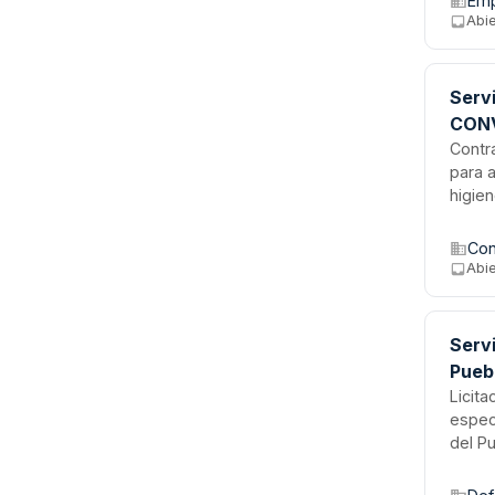
Emp
de un
Abie
servi
cualif
del t
Serv
CON
Contr
para 
higien
incluy
servic
Con
duraci
Abie
Servi
Pueb
Licita
espec
del Pu
preve
normat