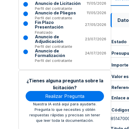
Anuncio de Licitación
11/05/2026
Perfil del contratante
Anuncio de Pliegos
11/05/2026
Perfil del contratante
Dato
Fin Plazo
27/05/2026
Presentación
Finalizado
Anuncio de
23/07/2026
Adjudicación
Estado
Perfil del contratante
Anuncio de
Presupue
24/07/2026
Formalización
Perfil del contratante
Importe
Valor e
¿Tienes alguna pregunta sobre la
licitación?
Referen
Realizar Pregunta
Enlace a
Nuestra IA está aquí para ayudarte.
Código
Pregunta lo que necesites y obtén
respuestas rápidas y precisas sin tener
8514700
que leer toda la documentación.
Título of