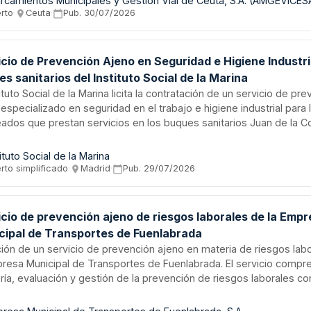
rcamientos Municipales y Gestíon Vial de Ceuta, S.A. (AMGEVICES
te criterios de mejor relación calidad-precio, con duración inicial
erto
·
Ceuta
·
Pub.
30/07/2026
ogable anualmente hasta un máximo de cinco años.
cio de Prevención Ajeno en Seguridad e Higiene Industri
s sanitarios del Instituto Social de la Marina
tituto Social de la Marina licita la contratación de un servicio de pr
especializado en seguridad en el trabajo e higiene industrial para 
ados que prestan servicios en los buques sanitarios Juan de la C
nza del Mar. El servicio incluye todas las actividades obligadas po
nción de Riesgos Laborales, con ejecución unificada en ambos b
tituto Social de la Marina
darizar procedimientos y evaluaciones de riesgos, respetando las
rto simplificado
·
Madrid
·
Pub.
29/07/2026
ificidades de cada embarcación.
icio de prevención ajeno de riesgos laborales de la Emp
cipal de Transportes de Fuenlabrada
ación de un servicio de prevención ajeno en materia de riesgos lab
presa Municipal de Transportes de Fuenlabrada. El servicio compr
ría, evaluación y gestión de la prevención de riesgos laborales co
iva vigente en seguridad y salud en el trabajo. El organismo contr
ión Ejecutiva del Consejo de Administración de la empresa municip