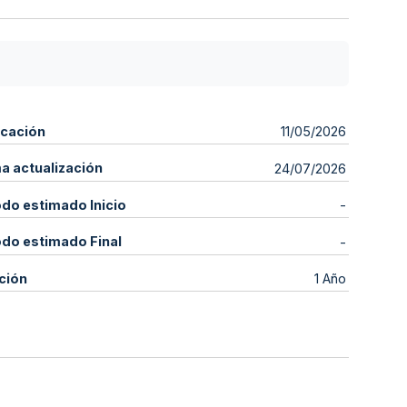
icación
11/05/2026
ma actualización
24/07/2026
odo estimado Inicio
-
odo estimado Final
-
ción
1 Año