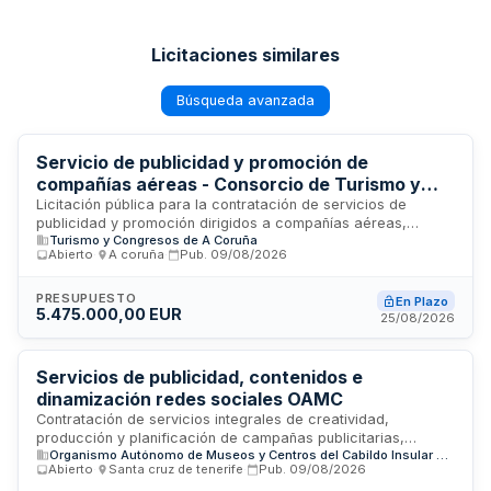
Licitaciones similares
Búsqueda avanzada
Servicio de publicidad y promoción de
compañías aéreas - Consorcio de Turismo y
Congresos de A Coruña
Licitación pública para la contratación de servicios de
publicidad y promoción dirigidos a compañías aéreas,
Turismo y Congresos de A Coruña
convocada por la Presidencia del Consorcio de Turismo y
Abierto
·
A coruña
·
Pub.
09/08/2026
Congresos de A Coruña. El objeto del contrato consiste en la
ejecución de campañas publicitarias, acciones de marketing
y comunicación orientadas a potenciar la presencia y
PRESUPUESTO
En Plazo
5.475.000,00 EUR
captación de operadores aéreos en el mercado, con el
25/08/2026
objetivo de fortalecer la conectividad aérea y el
posicionamiento del destino turístico coruñés. La iniciativa
busca incrementar la visibilidad de la ciudad como hub de
Servicios de publicidad, contenidos e
transporte aéreo y destino congresual.
dinamización redes sociales OAMC
Contratación de servicios integrales de creatividad,
producción y planificación de campañas publicitarias,
Organismo Autónomo de Museos y Centros del Cabildo Insular de Tenerife (OAMC)
compra de soportes, creación de contenidos informativos y
Abierto
·
Santa cruz de tenerife
·
Pub.
09/08/2026
gestión de redes sociales para el Organismo Autónomo de