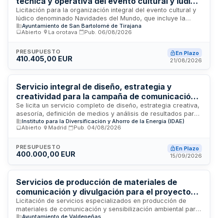
técnica y operativa del evento cultural y lúdico
Navidades del Mundo
Licitación para la organización integral del evento cultural y
lúdico denominado Navidades del Mundo, que incluye la
Ayuntamiento de San Bartolomé de Tirajana
dinamización, diseño y gestión de actividades e
Abierto
·
La orotava
·
Pub.
06/08/2026
infraestructuras generales, servicios de electricidad, sonido,
iluminación y audiovisuales, así como vigilancia y seguridad.
El contratista será responsable de la planificación operativa,
PRESUPUESTO
En Plazo
410.405,00 EUR
ejecución técnica, coordinación de personal artístico,
21/08/2026
limpieza de instalaciones y cumplimiento del plan de
seguridad y emergencias durante toda la duración del
evento.
Servicio integral de diseño, estrategia y
creatividad para la campaña de comunicación
institucional sobre climatización sostenible del
Se licita un servicio completo de diseño, estrategia creativa,
asesoría, definición de medios y análisis de resultados para
Instituto para la Diversificación y Ahorro de la
Instituto para la Diversificación y Ahorro de la Energía (IDAE)
la campaña de publicidad institucional titulada Climatización
Energía
Abierto
·
Madrid
·
Pub.
04/08/2026
Sostenible: La Bomba de Calor. El Instituto para la
Diversificación y Ahorro de la Energía (IDAE) busca una
empresa especializada en comunicación y marketing con
PRESUPUESTO
En Plazo
400.000,00 EUR
experiencia demostrada en campañas para organismos
15/09/2026
públicos. El contrato abarca la totalidad del proceso de
comunicación, desde la conceptualización estratégica hasta
la medición del impacto de la campaña.
Servicios de producción de materiales de
comunicación y divulgación para el proyecto
de renaturalización urbana de Valdepeñas
Licitación de servicios especializados en producción de
materiales de comunicación y sensibilización ambiental para
Ayuntamiento de Valdepeñas
el proyecto Renaturalización Urbana de Valdepeñas. El