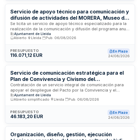
digital a ciudadanía y visitantes, y optimizar el rendimiento de
inversiones publicitarias mediante campañas segmentadas y
Servicio de apoyo técnico para comunicación y
medición objetiva de resultados.
difusión de actividades del MORERA, Museo de
Arte Moderno y Contemporáneo de Lleida
Se licita un servicio de apoyo técnico especializado para la
realización de la comunicación y difusión del programa anual
Ajuntament de Lleida
de actividades del MORERA. El servicio incluye la elaboración
Abierto
·
Lleida
·
Pub.
06/08/2026
de contenidos para publicaciones periódicas físicas y
virtuales, mantenimiento de la web del museo, planificación y
difusión en redes sociales, gestión de herramientas de
PRESUPUESTO
En Plazo
116.071,12 EUR
publicidad digital y desarrollo de propuestas de mejora en
24/08/2026
comunicación. La duración inicial es de un año con
posibilidad de prórroga hasta tres años adicionales.
Servicio de comunicación estratégica para el
Plan de Convivencia y Civismo del
Ayuntamiento de Lleida
Contratación de un servicio integral de comunicación para
apoyar el despliegue del Pacto por la Convivencia y el
Ajuntament de Lleida
Civismo del Ayuntamiento de Lleida. El servicio incluye
Abierto simplificado
·
Lleida
·
Pub.
06/08/2026
planificación estratégica, creación de contenidos, difusión y
seguimiento de acciones orientadas a reforzar la visibilidad,
comprensión e implicación ciudadana mediante
PRESUPUESTO
En Plazo
46.183,20 EUR
comunicación positiva, inclusiva y transformadora que
24/08/2026
articule las iniciativas cívicas municipales y ciudadanas.
Organización, diseño, gestión, ejecución