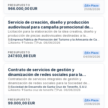
Museos y Centros del Cabildo de Tenerife.
PRESUPUESTO
En Plazo
966.000,00 EUR
21/08/2026
Servicio de creación, diseño y producción
audiovisual para campaña promocional de
turismo de Castilla-La Mancha - ETURIA
Licitación para la elaboración de la idea creativa, diseño y
producción de piezas audiovisuales destinadas a la
Empresa Pública de Promoción del Turismo y la Artesanía de Castilla-La Mancha (ETURIA), S.A.
campaña publicitaria de promoción turística de Castilla-La
Abierto
·
Toledo
·
Pub.
08/08/2026
Mancha para el año 2027. El contrato es gestionado por la
Consejera Delegada de ETURIA, empresa pública de
promoción del turismo y artesanía de Castilla-La Mancha,
PRESUPUESTO
En Plazo
247.933,88 EUR
con sede en Toledo. Se requiere un trabajo integral que
04/09/2026
abarca desde la conceptualización creativa hasta la
ejecución técnica y producción de contenidos audiovisuales
de calidad para difusión en diferentes canales publicitarios y
Contrato de servicios de gestión y
comunicacionales.
dinamización de redes sociales para la
Sociedad de Desarrollo de Santa Cruz de
Contratación de servicios integrales de gestión y
dinamización de redes sociales para la Sociedad de
Tenerife
Sociedad de Desarrollo de Santa Cruz de Tenerife, S.A.U.
Desarrollo de Santa Cruz de Tenerife. El servicio incluye la
Abierto
·
Santa cruz de tenerife
·
Pub.
06/08/2026
generación de contenidos, análisis, evaluación y
asesoramiento en el desarrollo de las redes corporativas.
Los objetivos comprenden impulsar las redes de la entidad,
PRESUPUESTO
En Plazo
99.000,00 EUR
reforzar el posicionamiento de Santa Cruz como destino
21/08/2026
comercial, turístico, cultural e innovador, mejorar la atención