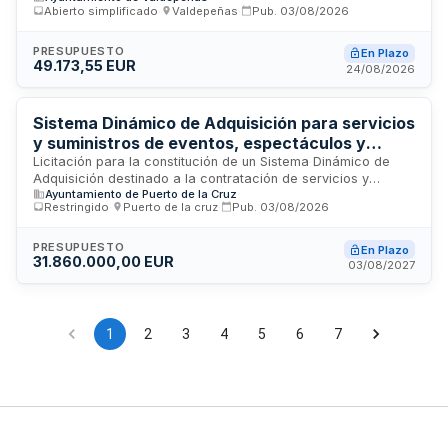
Abierto simplificado
·
Valdepeñas
·
Pub.
03/08/2026
Ayuntamiento de Valdepeñas contrata la ejecución material
de actuaciones, campañas y materiales divulgativos
incluidos en las acciones C1 y C2 del proyecto cofinanciado
PRESUPUESTO
En Plazo
49.173,55 EUR
por el Fondo Europeo de Desarrollo Regional a través de la
24/08/2026
Fundación Biodiversidad. Los servicios comprenden
maquetación de documentos, asistencia para planificación
de actividades, exposición itinerante, guías, folletos,
Sistema Dinámico de Adquisición para servicios
cartelería y materiales para actividades de sensibilización.
y suministros de eventos, espectáculos y
actividades culturales y deportivas del
Licitación para la constitución de un Sistema Dinámico de
Adquisición destinado a la contratación de servicios y
Ayuntamiento de Puerto de la Cruz
Ayuntamiento de Puerto de la Cruz
suministros necesarios para la celebración de eventos,
Restringido
·
Puerto de la cruz
·
Pub.
03/08/2026
espectáculos públicos y actividades culturales y deportivas
promovidas por el Ayuntamiento de Puerto de la Cruz. El
procedimiento permite a la administración local disponer de
PRESUPUESTO
En Plazo
31.860.000,00 EUR
proveedores preseleccionados para la adquisición ágil de
03/08/2027
recursos, personal, equipamiento y materiales requeridos en
la organización de manifestaciones públicas, festivales,
conciertos, competiciones deportivas y eventos
comunitarios. Se trata de un acuerdo marco abierto que
1
2
3
4
5
6
7
facilita la contratación dinámica según las necesidades
puntuales del municipio tinerfeño.