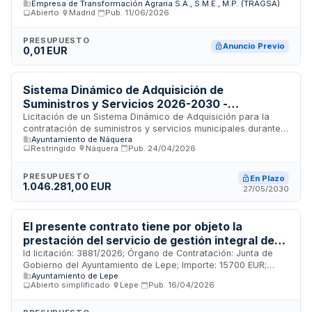
Empresa de Transformación Agraria S.A., S.M.E., M.P. (TRAGSA)
(TRAGSA), organismo público dedicado a la transformación
Abierto
·
Madrid
·
Pub.
11/06/2026
y modernización del sector agrario español. El contrato
comprende la prestación de servicios de transporte y
desplazamiento de bienes, materiales y personal asociados
PRESUPUESTO
Anuncio Previo
0,01 EUR
a las actividades operativas y administrativas de la entidad.
Se trata de una convocatoria en fase de preparación con
importe simbólico inicial, destinada a cubrir necesidades
logísticas derivadas de las funciones de gestión ambiental,
Sistema Dinámico de Adquisición de
desarrollo rural y emergencias que realiza el organismo en
Suministros y Servicios 2026-2030 -
diversas localizaciones del territorio nacional.
Ayuntamiento de Náquera
Licitación de un Sistema Dinámico de Adquisición para la
contratación de suministros y servicios municipales durante
Ayuntamiento de Náquera
el período 2026-2030 por el Ayuntamiento de Náquera.
Restringido
·
Náquera
·
Pub.
24/04/2026
Incluye 15 categorías de servicios: impresión y diseño
gráfico, material publicitario, elementos conmemorativos,
transporte de pasajeros, alquiler de maquinaria, suministro
PRESUPUESTO
En Plazo
1.046.281,00 EUR
de energía eléctrica, alquiler de vallas y elementos de
27/05/2030
seguridad, mobiliario, sonorización de eventos, montaje de
estructuras, seguridad privada, documentación técnica de
espectáculos, servicios de certificación e instalaciones
El presente contrato tiene por objeto la
eléctricas. Destaca la participación de múltiples
prestación del servicio de gestión integral de
departamentos municipales.
équidos en el término municipal de Lepe, a fin
Id licitación: 3881/2026; Órgano de Contratación: Junta de
Gobierno del Ayuntamiento de Lepe; Importe: 15700 EUR;
de atender las necesidades derivadas de las
Ayuntamiento de Lepe
Estado: PRE
competencias municipales en materia de
Abierto simplificado
·
Lepe
·
Pub.
16/04/2026
protección, control y gestión de animales.