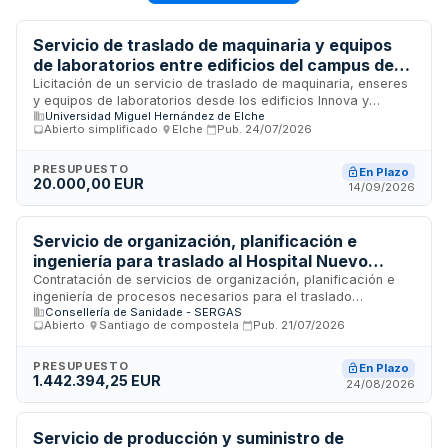
Servicio de traslado de maquinaria y equipos
de laboratorios entre edificios del campus de
Elche de la Universidad Miguel Hernández
Licitación de un servicio de traslado de maquinaria, enseres
y equipos de laboratorios desde los edificios Innova y
Universidad Miguel Hernández de Elche
Torrevaillo hacia el edificio Valverde en el campus de Elche
Abierto simplificado
·
Elche
·
Pub.
24/07/2026
de la Universidad Miguel Hernández de Elche. El servicio
incluye embalaje, desembalaje, transporte seguro del
material científico de alto valor y gestión ambiental de
PRESUPUESTO
En Plazo
20.000,00 EUR
residuos de embalaje. La empresa adjudicataria debe contar
14/09/2026
con seguros de responsabilidad civil y cobertura de daños y
robo, ejecutándose en un plazo de cuarenta y cinco días
naturales.
Servicio de organización, planificación e
ingeniería para traslado al Hospital Nuevo
Montecelo - SERGAS
Contratación de servicios de organización, planificación e
ingeniería de procesos necesarios para el traslado
Consellería de Sanidade - SERGAS
operacional al Hospital Nuevo Montecelo. El contrato, licitado
Abierto
·
Santiago de compostela
·
Pub.
21/07/2026
por la Consellería de Sanidade a través de SERGAS,
comprende la ingeniería de proyectos y la coordinación de
actividades asociadas a la mudanza hospitalaria en Santiago
PRESUPUESTO
En Plazo
1.442.394,25 EUR
de Compostela. Se requieren servicios especializados en
24/08/2026
gestión de procesos complejos y planificación de
infraestructuras sanitarias para garantizar una transición
ordenada de las operaciones.
Servicio de producción y suministro de