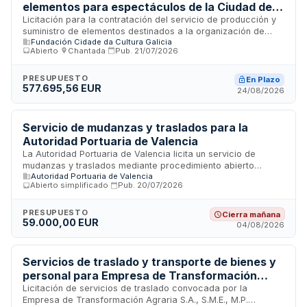
elementos para espectáculos de la Ciudad de
Cultura de Galicia
Licitación para la contratación del servicio de producción y
suministro de elementos destinados a la organización de
Fundación Cidade da Cultura Galicia
espectáculos que se celebrarán en la Ciudad de Cultura de
Abierto
·
Chantada
·
Pub.
21/07/2026
Galicia. La Fundación Cidade da Cultura Galicia requiere la
prestación integral de servicios relacionados con la
producción y el suministro de equipamiento, infraestructura
PRESUPUESTO
En Plazo
577.695,56 EUR
técnica y elementos necesarios para la realización de
24/08/2026
eventos culturales y artísticos. El importe de la licitación
asciende a 317.732,55 euros. Se trata de un contrato en fase
de tramitación abierta a empresas especializadas en la
Servicio de mudanzas y traslados para la
producción de eventos y suministro de elementos
Autoridad Portuaria de Valencia
escenográficos y técnicos.
La Autoridad Portuaria de Valencia licita un servicio de
mudanzas y traslados mediante procedimiento abierto
Autoridad Portuaria de Valencia
simplificado. El contratista debe poner a disposición los
Abierto simplificado
·
Pub.
20/07/2026
medios de transporte necesarios, incluyendo vehículos con
caja cerrada de al menos 3.500 kilogramos, personal
técnico cualificado y equipos materiales para ejecutar los
PRESUPUESTO
Cierra mañana
59.000,00 EUR
trabajos según lo planificado. La prestación incluye la
04/08/2026
elaboración de albaranes con detalle de horas y medios
utilizados en cada servicio.
Servicios de traslado y transporte de bienes y
personal para Empresa de Transformación
Agraria S.A.
Licitación de servicios de traslado convocada por la
Empresa de Transformación Agraria S.A., S.M.E., M.P.