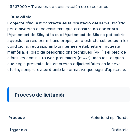
45237000
-
Trabajos de construcción de escenarios
Título oficial
L’objecte d’aquest contracte és la prestació del servei logístic
per a diversos esdeveniments que organitza i/o col·labora
l’Ajuntament de Sils, atès que l’Ajuntament de Sils no pot cobrir
aquests serveis per mitjans propis, amb estricte subjecció a les
condicions, requisits, àmbits i termes establerts en aquesta
memòria, el plec de prescripcions tècniques (PPT) i el plec de
clàusules administratives particulars (PCAP), més les tasques
que hagin presentat les empreses adjudicatàries en la seva
oferta, sempre d’acord amb la normativa que sigui d’aplicació.
Proceso de licitación
Proceso
Abierto simplificado
Urgencia
Ordinaria