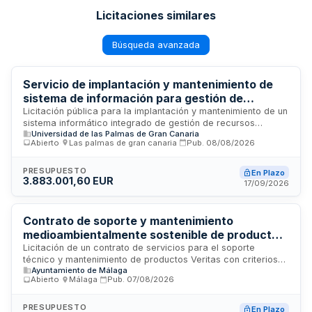
Licitaciones similares
Búsqueda avanzada
Servicio de implantación y mantenimiento de
sistema de información para gestión de
recursos humanos y económico-financiera de
Licitación pública para la implantación y mantenimiento de un
sistema informático integrado de gestión de recursos
la Universidad de Las Palmas de Gran Canaria
Universidad de las Palmas de Gran Canaria
humanos y contabilidad financiera de la Universidad de Las
Abierto
·
Las palmas de gran canaria
·
Pub.
08/08/2026
Palmas de Gran Canaria. El servicio comprende el desarrollo,
puesta en marcha y soporte continuado de una plataforma
que centralice la administración del personal, nóminas,
PRESUPUESTO
En Plazo
3.883.001,60 EUR
presupuestos y contabilidad de la institución académica. La
17/09/2026
solución debe garantizar la integración de procesos
administrativos y financieros, así como el mantenimiento
técnico y actualizaciones durante el período de vigencia del
Contrato de soporte y mantenimiento
contrato.
medioambientalmente sostenible de productos
Veritas
Licitación de un contrato de servicios para el soporte
técnico y mantenimiento de productos Veritas con criterios
Ayuntamiento de Málaga
de sostenibilidad medioambiental. El contrato incluye
Abierto
·
Málaga
·
Pub.
07/08/2026
prestaciones de asistencia técnica, reparación y
conservación de equipos, con obligaciones de cumplimiento
ambiental y eficiencia en la gestión de recursos. La
PRESUPUESTO
En Plazo