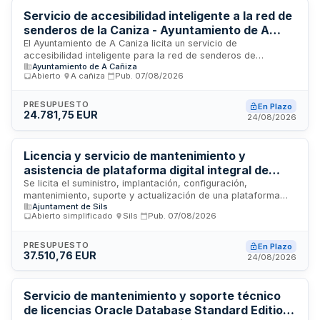
canales de comunicación, respuesta rápida a incidencias y
Servicio de accesibilidad inteligente a la red de
cumplimiento con normativas de seguridad y protección de
datos.
senderos de la Caniza - Ayuntamiento de A
Caniza
El Ayuntamiento de A Caniza licita un servicio de
accesibilidad inteligente para la red de senderos de
Ayuntamiento de A Cañiza
Recunchos. El contrato comprende la elaboración de
Abierto
·
A cañiza
·
Pub.
07/08/2026
audioguías optimizadas y vídeos con subtítulos, así como la
incorporación de herramientas tecnológicas que permitan el
acceso a estos contenidos mediante dispositivo móvil. El
PRESUPUESTO
En Plazo
24.781,75 EUR
objetivo es mejorar la autonomía de personas con
24/08/2026
discapacidad visual o auditiva, personas mayores y otros
colectivos con dificultades de acceso a la información
convencional.
Licencia y servicio de mantenimiento y
asistencia de plataforma digital integral de
gestión de incidencias municipales y reservas
Se licita el suministro, implantación, configuración,
mantenimiento, suporte y actualización de una plataforma
de espacios - Ayuntamiento
Ajuntament de Sils
digital integral destinada a la comunicación y gestión de
Abierto simplificado
·
Sils
·
Pub.
07/08/2026
incidencias relacionadas con equipamiento urbano y
aspectos medioambientales del municipio. El sistema incluye
geolocalización y seguimiento de incidencias, generación de
PRESUPUESTO
En Plazo
37.510,76 EUR
informes y estadísticas, gestión interna de actuaciones
24/08/2026
municipales, reserva de espacios municipales y citas
previas, así como interacción ciudadana a través de
aplicación móvil y portal web. El contrato abarca la
Servicio de mantenimiento y soporte técnico
integración de inventarios y servicios municipales, migración
de licencias Oracle Database Standard Edition
y conservación de datos existentes, garantizando