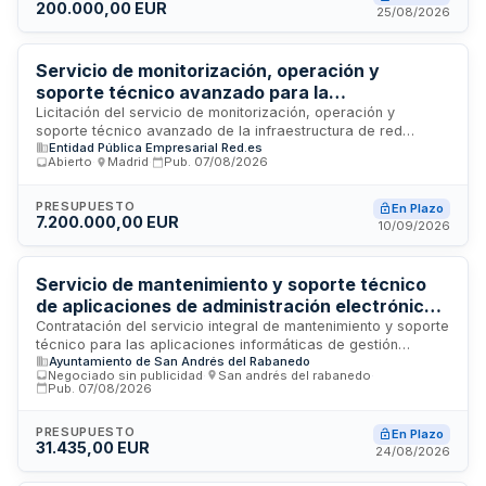
200.000,00 EUR
contratación se realiza conforme a la Ley de Contratos del
25/08/2026
Sector Público, estableciendo requisitos de solvencia,
garantías y criterios de adjudicación específicos para
garantizar la calidad del servicio.
Servicio de monitorización, operación y
soporte técnico avanzado para la
infraestructura de red de RedIRIS
Licitación del servicio de monitorización, operación y
soporte técnico avanzado de la infraestructura de red
Entidad Pública Empresarial Red.es
IP/Ethernet de RedIRIS. El contratista realizará actividades de
Abierto
·
Madrid
·
Pub.
07/08/2026
gestión y administración de la infraestructura, soporte al
servicio de conectividad y VPNs, así como gestión de
herramientas y plataformas complementarias. Las soluciones
PRESUPUESTO
En Plazo
7.200.000,00 EUR
deben cumplir con el Esquema Nacional de Seguridad con
10/09/2026
nivel mínimo MEDIO y estar certificadas. El contratista debe
comunicar cualquier subcontratación tras la adjudicación,
justificando la aptitud del subcontratista.
Servicio de mantenimiento y soporte técnico
de aplicaciones de administración electrónica -
Ayuntamiento de San Andrés del Rabanedo
Contratación del servicio integral de mantenimiento y soporte
técnico para las aplicaciones informáticas de gestión
Ayuntamiento de San Andrés del Rabanedo
administrativa del Ayuntamiento de San Andrés del Rabanedo
Negociado sin publicidad
·
San andrés del rabanedo
·
en León. El servicio incluye asistencia técnica continua,
Pub.
07/08/2026
mantenimiento correctivo y evolutivo, actualizaciones de
sistemas, consultoría especializada, transferencia de
PRESUPUESTO
En Plazo
conocimiento y garantía de continuidad operativa de las
31.435,00 EUR
24/08/2026
herramientas de administración electrónica municipal. El
contratista deberá proporcionar soporte mediante múltiples