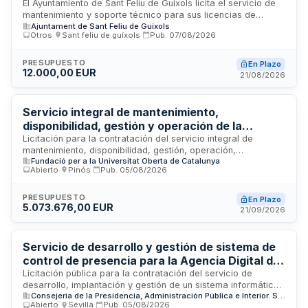
One para el Ayuntamiento de Sant Feliu de
El Ayuntamiento de Sant Feliu de Guíxols licita el servicio de
continuidad de servicio y compatibilidad con procedimientos
mantenimiento y soporte técnico para sus licencias de
Guíxols
vigentes.
Ajuntament de Sant Feliu de Guíxols
software Oracle Database Standard Edition One,
Otros
·
Sant feliu de guíxols
·
Pub.
07/08/2026
correspondientes a dos procesadores. El contratista debe
garantizar la continuidad del servicio sin interrupciones, el
acceso a actualizaciones de software y parches de
PRESUPUESTO
En Plazo
12.000,00 EUR
seguridad proporcionados por el fabricante Oracle, así
21/08/2026
como designar un único interlocutor técnico-administrativo
para toda la vigencia del contrato.
Servicio integral de mantenimiento,
disponibilidad, gestión y operación de la
infraestructura tecnológica de la Universitat
Licitación para la contratación del servicio integral de
mantenimiento, disponibilidad, gestión, operación,
Oberta de Catalunya
Fundació per a la Universitat Oberta de Catalunya
administración y soporte técnico de la infraestructura
Abierto
·
Pinós
·
Pub.
05/08/2026
tecnológica de la Universitat Oberta de Catalunya. El servicio
comprende la explotación operativa de sistemas, el soporte
a despliegues y transformación digital, así como el gobierno
PRESUPUESTO
En Plazo
5.073.676,00 EUR
FinOps y la optimización de recursos. Se requiere cobertura
21/09/2026
continuada veinticuatro horas, equipo multidisciplinario
especializado en tecnologías multicloud, DevSecOps y
seguridad, garantizando máxima disponibilidad y mejora
Servicio de desarrollo y gestión de sistema de
continua de procesos.
control de presencia para la Agencia Digital de
Andalucía
Licitación pública para la contratación del servicio de
desarrollo, implantación y gestión de un sistema informático
Consejeria de la Presidencia, Administración Pública e Interior. Secretaría General Técnica
de control de presencia y asistencia del personal de la
Abierto
·
Sevilla
·
Pub.
05/08/2026