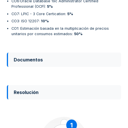
CO6:Oracle Database 19c Administrator Certified
Professional (OCP)
:
5%
CO7: LPIC - 3 Core Certication
:
5%
CO3: ISO 12207
:
10%
CO1: Estimación basada en la multiplicación de precios
unitarios por consumos estimados
:
50%
Documentos
Resolución