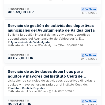
y ejecución de sesiones de una hora diaria en horario de
mañana o tarde, estructuradas en fases de calentamiento,
realización de la actividad y estiramientos pasivos. El
PRESUPUESTO
En Plazo
40.549,00 EUR
servicio se desarrollará durante los cursos escolares
19/08/2026
especificados mediante un procedimiento de adjudicación
abierto simplificado basado en el criterio de mejor relación
calidad-precio.
Servicio de gestión de actividades deportivas
municipales del Ayuntamiento de Valdealgorfa
Se licita la gestión integral de las actividades deportivas
dependientes del Ayuntamiento de Valdealgorfa. El
Ayuntamiento de Valdealgorfa
adjudicatario será responsable de la organización,
Abierto simplificado
·
Valdealgorfa
·
Pub.
03/08/2026
coordinación y ejecución de las sesiones deportivas,
aportando todo el material genérico y fungible necesario. El
servicio requiere una disponibilidad de quince horas
PRESUPUESTO
En Plazo
43.875,00 EUR
semanales y la contratación de personal que cumpla con los
24/08/2026
requisitos legales de protección de menores. Las
instalaciones deportivas serán proporcionadas por el
municipio.
Servicio de actividades deportivas para
adultos y mayores del Instituto Ceutí de
Deportes
Licitación de servicios de actividades deportivas dirigidas a
adultos y mayores, organizada por el Instituto Ceutí de
Instituto Ceutí de Deportes
Deportes. Las actividades incluyen circuito easy line,
Abierto simplificado
·
Ceuta
·
Pub.
03/08/2026
gimnasia correctiva, aerodance, pilates, zumba,
multideportiva, iniciación a yoga, gimnasia de mantenimiento,
zumba junior, tabata y ritmos latinos. El servicio se prestará
PRESUPUESTO
En Plazo
95.121,48 EUR
en las instalaciones del Instituto Ceutí de Deportes mediante
18/08/2026