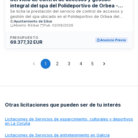
integral del spa del Polideportivo de Orbea -
Ayuntamiento de Eibar
Se licita la prestación del servicio de control de accesos y
gestión del spa ubicado en el Polideportivo de Orbea del
Ayuntamiento de Eibar
municipio de Eibar. El contrato comprende la administración,
Abierto
·
Eibar
·
Pub.
02/08/2026
operación y supervisión de las instalaciones acuáticas y de
bienestar, incluyendo sistemas de acceso, aforo, seguridad
y mantenimiento de servicios conexos. El Ayuntamiento de
PRESUPUESTO
Anuncio Previo
69.377,32 EUR
Eibar-Alcaldía es el órgano contratante responsable de esta
licitación, cuyo valor estimado es de 69.377,32 euros.
1
2
3
4
5
Otras licitaciones que pueden ser de tu interés
Licitaciones de
Servicios de esparcimiento, culturales y deportivos
en La Coruña
Licitaciones de
Servicios de entretenimiento en Galicia