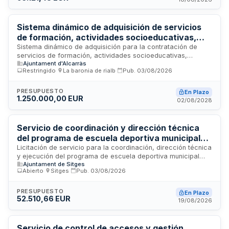
un coordinador deportivo y monitores especializados que
garanticen la dirección, organización y supervisión de todas
las actividades físicas programadas.
Sistema dinámico de adquisición de servicios
de formación, actividades socioeducativas,
talleres y cursos del Ayuntamiento de Alcarràs
Sistema dinámico de adquisición para la contratación de
servicios de formación, actividades socioeducativas,
Ajuntament d'Alcarràs
talleres y cursos organizados por el Ayuntamiento de
Restringido
·
La baronia de rialb
·
Pub.
03/08/2026
Alcarràs. Se establece un marco de colaboración con
empresas proveedoras para la prestación de servicios
formativos y educativos dirigidos a la comunidad local, con
PRESUPUESTO
En Plazo
1.250.000,00 EUR
diferentes categorías de contratación específica según las
02/08/2028
necesidades municipales. Los servicios incluyen actividades
de carácter educativo, social, cultural, deportivo y
comunitario adaptados a diversos públicos y objetivos.
Servicio de coordinación y dirección técnica
del programa de escuela deportiva municipal
del Ayuntamiento de Sitges
Licitación de servicio para la coordinación, dirección técnica
y ejecución del programa de escuela deportiva municipal
Ajuntament de Sitges
organizado por el Departamento de Deportes del
Abierto
·
Sitges
·
Pub.
03/08/2026
Ayuntamiento de Sitges. El contrato tiene una duración de dos
años, desde octubre de 2026 hasta junio de 2028, con
posibilidad de prórroga adicional de dos años. El servicio
PRESUPUESTO
En Plazo
52.510,66 EUR
incluye la prestación de actividades deportivas y educativas
19/08/2026
con personal cualificado en educación física, pedagogía y
actividades físicas deportivas.
Servicio de control de accesos y gestión