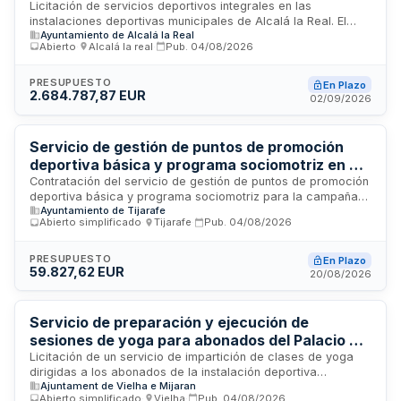
Ayuntamiento de Alcalá la Real
Licitación de servicios deportivos integrales en las
instalaciones deportivas municipales de Alcalá la Real. El
Ayuntamiento de Alcalá la Real
contrato incluye coordinación de instalaciones, plan local de
Abierto
·
Alcalá la real
·
Pub.
04/08/2026
deporte base, monitoraje deportivo uni y multidisciplinar,
atención al público y servicios en aldeas. Se requiere gestión
completa de espacios deportivos, organización de escuelas
PRESUPUESTO
En Plazo
2.684.787,87 EUR
deportivas municipales, prestación de servicios de
02/09/2026
socorrismo y coordinación administrativa de todas las
actividades deportivas del municipio.
Servicio de gestión de puntos de promoción
deportiva básica y programa sociomotriz en el
municipio de Tijarafe
Contratación del servicio de gestión de puntos de promoción
deportiva básica y programa sociomotriz para la campaña
Ayuntamiento de Tijarafe
2026-2027 en el municipio de Tijarafe. El contrato incluye la
Abierto simplificado
·
Tijarafe
·
Pub.
04/08/2026
organización y ejecución de actividades deportivas básicas
y programas de educación sociomotriz dirigidos a la
población local, con gestión de instalaciones, personal
PRESUPUESTO
En Plazo
59.827,62 EUR
especializado, registro de actividades y presentación de
20/08/2026
informes de temporada. El organismo contratante es el
Ayuntamiento de Tijarafe.
Servicio de preparación y ejecución de
sesiones de yoga para abonados del Palacio de
Hielo municipal
Licitación de un servicio de impartición de clases de yoga
dirigidas a los abonados de la instalación deportiva
Ajuntament de Vielha e Mijaran
municipal Palacio de Hielo. El contrato incluye la preparación
Abierto simplificado
·
Vielha
·
Pub.
04/08/2026