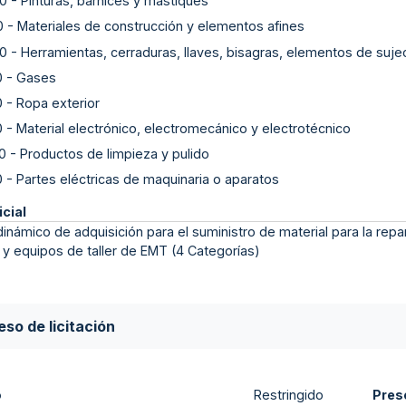
0
-
Pinturas, barnices y mástiques
0
-
Materiales de construcción y elementos afines
0
-
Herramientas, cerraduras, llaves, bisagras, elementos de suje
0
-
Gases
0
-
Ropa exterior
0
-
Material electrónico, electromecánico y electrotécnico
0
-
Productos de limpieza y pulido
0
-
Partes eléctricas de maquinaria o aparatos
icial
inámico de adquisición para el suministro de material para la re
s y equipos de taller de EMT (4 Categorías)
so de licitación
o
Pres
Restringido