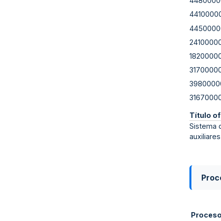
4480000
4410000
4450000
2410000
1820000
3170000
3980000
3167000
Título of
Sistema d
auxiliare
Proce
Proces