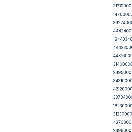
31210000
1470000
3922400
4442400
1844334
4442300
4431600
3140000
2495000
3431000
4212000
3373400
1823000
3123000
4370000
2496000