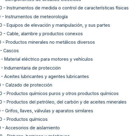
0
-
Instrumentos de medida o control de características físicas
0
-
Instrumentos de meteorología
0
-
Equipos de elevación y manipulación, y sus partes
0
-
Cable, alambre y productos conexos
0
-
Productos minerales no metálicos diversos
-
Cascos
-
Material eléctrico para motores y vehículos
-
Indumentaria de protección
-
Aceites lubricantes y agentes lubricantes
0
-
Calzado de protección
0
-
Productos químicos puros y otros productos químicos
0
-
Productos del petróleo, del carbón y de aceites minerales
0
-
Grifos, llaves, válvulas y aparatos similares
0
-
Productos químicos
0
-
Accesorios de aislamiento