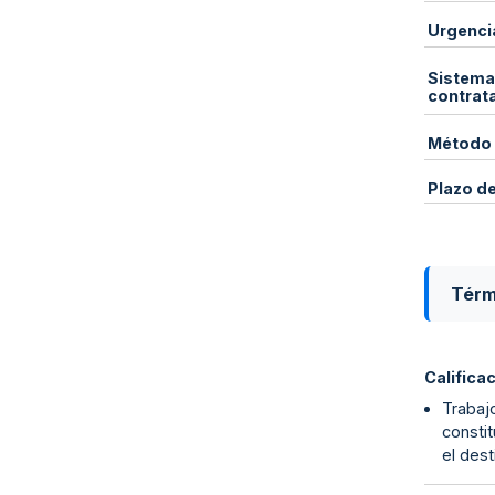
Urgenci
Sistema
contrat
Método 
Plazo d
Térm
Califica
Trabajo
constit
el dest