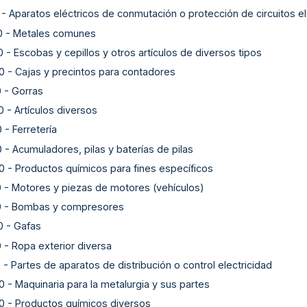
-
Aparatos eléctricos de conmutación o protección de circuitos el
0
-
Metales comunes
0
-
Escobas y cepillos y otros artículos de diversos tipos
0
-
Cajas y precintos para contadores
0
-
Gorras
0
-
Artículos diversos
0
-
Ferretería
0
-
Acumuladores, pilas y baterías de pilas
0
-
Productos químicos para fines específicos
0
-
Motores y piezas de motores (vehículos)
0
-
Bombas y compresores
0
-
Gafas
0
-
Ropa exterior diversa
0
-
Partes de aparatos de distribución o control electricidad
0
-
Maquinaria para la metalurgia y sus partes
0
-
Productos químicos diversos