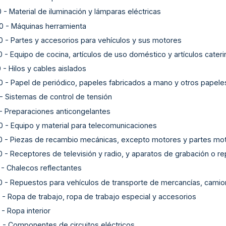
0
-
Material de iluminación y lámparas eléctricas
0
-
Máquinas herramienta
0
-
Partes y accesorios para vehículos y sus motores
0
-
Equipo de cocina, artículos de uso doméstico y artículos cateri
0
-
Hilos y cables aislados
0
-
Papel de periódico, papeles fabricados a mano y otros papeles 
-
Sistemas de control de tensión
-
Preparaciones anticongelantes
0
-
Equipo y material para telecomunicaciones
0
-
Piezas de recambio mecánicas, excepto motores y partes mo
0
-
Receptores de televisión y radio, y aparatos de grabación o 
-
Chalecos reflectantes
0
-
Repuestos para vehículos de transporte de mercancías, camio
-
Ropa de trabajo, ropa de trabajo especial y accesorios
-
Ropa interior
0
-
Componentes de circuitos eléctricos