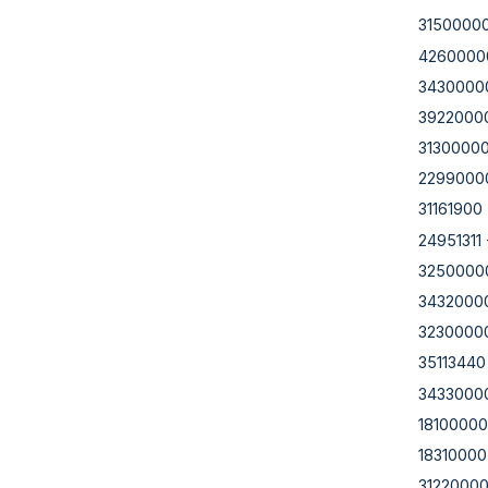
3150000
4260000
3430000
3922000
3130000
2299000
31161900
24951311
3250000
3432000
3230000
35113440
3433000
18100000
18310000
3122000