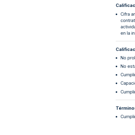
Califica
Cifra a
contrat
activid
en la i
Califica
No proh
No esta
Cumplim
Capaci
Cumpli
Términos
Cumplir