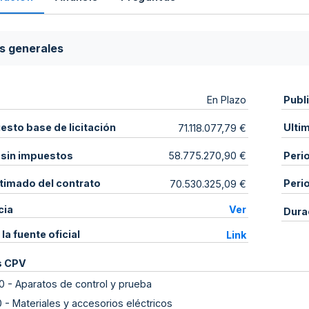
s generales
Publ
En Plazo
sto base de licitación
Ulti
71.118.077,79 €
 sin impuestos
Peri
58.775.270,90 €
stimado del contrato
Peri
70.530.325,09 €
cia
Ver
Dura
 la fuente oficial
Link
s CPV
0
-
Aparatos de control y prueba
0
-
Materiales y accesorios eléctricos