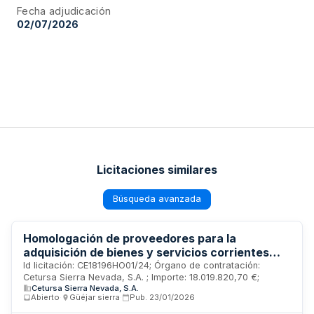
Fecha adjudicación
02/07/2026
Licitaciones similares
Búsqueda avanzada
Homologación de proveedores para la
adquisición de bienes y servicios corrientes
disponibles en el mercado para Cetursa Sierra
Id licitación: CE18196HO01/24; Órgano de contratación:
Cetursa Sierra Nevada, S.A. ; Importe: 18.019.820,70 €;
Nevada SA
Cetursa Sierra Nevada, S.A.
Abierto
·
Güéjar sierra
·
Pub.
23/01/2026