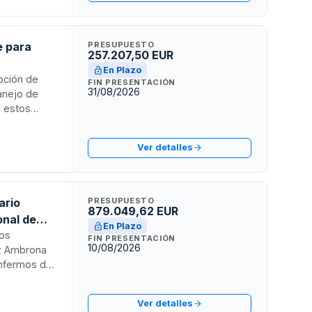
e para
PRESUPUESTO
257.207,50 EUR
En Plazo
opción de
FIN PRESENTACIÓN
31/08/2026
anejo de
e estos
to de
Ver detalles
ante
ario
PRESUPUESTO
879.049,62 EUR
onal de
En Plazo
ros
FIN PRESENTACIÓN
10/08/2026
az Ambrona
enfermos de
en
ontaje de
Ver detalles
iliario y