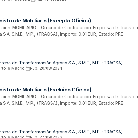
entos, con responsabilidad del contratista sobre toda la normativ
ambiental aplicable.
istro de Mobiliario (Excepto Oficina)
Contratación: Empresa de Transformación
a S.A.,S.M.E., M.P., (TRAGSA); Importe: 0.01 EUR; Estado: PRE
resa de Transformación Agraria S.A., S.M.E., M.P. (TRAGSA)
erto
·
Madrid
·
Pub.
20/08/2024
istro de Mobiliario (Excluido Oficina)
LIARIO .; Órgano de Contratación: Empresa de Transformación
a S.A.,S.M.E., M.P., (TRAGSA); Importe: 0.01 EUR; Estado: PRE
resa de Transformación Agraria S.A., S.M.E., M.P. (TRAGSA)
erto
·
Madrid
·
Pub.
27/09/2023