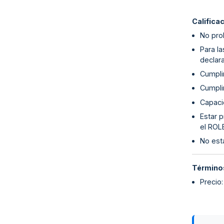
Califica
No proh
Para l
declara
Cumplim
Cumpli
Capaci
Estar p
el ROL
No esta
Términos
Precio