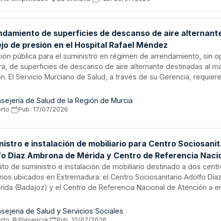
nidos.
ndamiento de superficies de descanso de aire alternant
jo de presión en el Hospital Rafael Méndez
ación pública para el suministro en régimen de arrendamiento, sin 
a, de superficies de descanso de aire alternante destinadas al m
n. El Servicio Murciano de Salud, a través de su Gerencia, requier
s para el Hospital Rafael Méndez del área III de salud. Se trata de
amiento médico especializado utilizado en prevención y tratamien
sejería de Salud de la Región de Murcia
as por presión y cuidados sanitarios. El contrato se gestiona medi
erto
·
Pub.
17/07/2026
imiento abierto de licitación pública.
istro e instalación de mobiliario para Centro Sociosanit
fo Díaz Ambrona de Mérida y Centro de Referencia Naci
ción a enfermos de ELA Cervantes de Cáceres
ato de suministro e instalación de mobiliario destinado a dos cent
arios ubicados en Extremadura: el Centro Sociosanitario Adolfo Dí
rida (Badajoz) y el Centro de Referencia Nacional de Atención a 
n el Centro Residencial Cervantes de Cáceres. Los trabajos incluy
porte, descarga, desembalaje, montaje, nivelación, fijación, desm
sejeria de Salud y Servicios Sociales
ales existentes, gestión de residuos, limpieza y protección de mob
erto
·
Plasencia
·
Pub.
12/07/2026