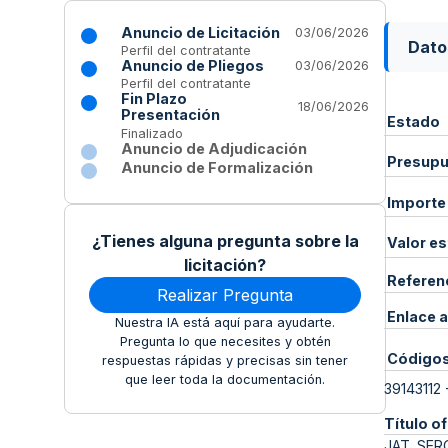
Anuncio de Licitación
03/06/2026
Dato
Perfil del contratante
Anuncio de Pliegos
03/06/2026
Perfil del contratante
Fin Plazo
18/06/2026
Presentación
Estado
Finalizado
Anuncio de Adjudicación
Presupue
Anuncio de Formalización
Importe
¿Tienes alguna pregunta sobre la
Valor e
licitación?
Referen
Realizar Pregunta
Enlace a
Nuestra IA está aquí para ayudarte.
Pregunta lo que necesites y obtén
Código
respuestas rápidas y precisas sin tener
que leer toda la documentación.
39143112
Título of
JAT. SERC