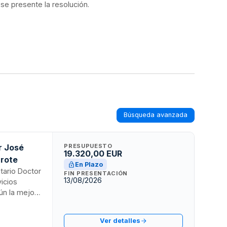
 se presente la resolución.
Búsqueda avanzada
r José
PRESUPUESTO
19.320,00 EUR
arote
En Plazo
tario Doctor
FIN PRESENTACIÓN
13/08/2026
icios
ún la mejor
lativos a
os colchones.
Ver detalles
los lugares