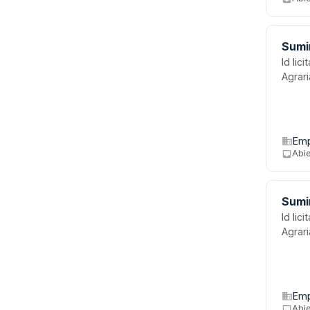
param
medio
Sumin
Id licitación: MOBILIARIO .; Órgano de 
Agrari
Emp
Abi
Sumin
Id licitación: MOBI
Agrari
Emp
Abi