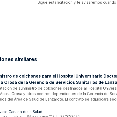
Sigue esta licitación y te avisaremos cuando
ciones similares
istro de colchones para el Hospital Universitario Docto
na Orosa de la Gerencia de Servicios Sanitarios de Lanz
atación de suministro de colchones destinados al Hospital Universi
Molina Orosa y otros centros dependientes de la Gerencia de Serv
arios del Área de Salud de Lanzarote. El contrato se adjudicará seg
ón calidad-precio, evaluando criterios económicos y cualitativos re
erísticas técnicas, usabilidad y funcionalidades terapéuticas de l
vicio Canario de la Salud
cución incluye entrega, transporte e instalación de los bienes en 
rto simplificado
·
La orotava
·
Pub.
29/07/2026