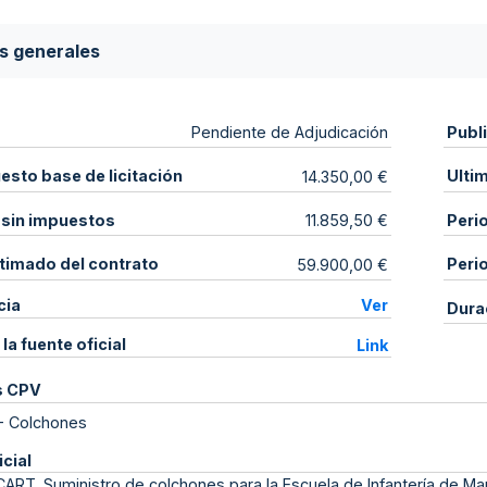
s generales
Publ
Pendiente de Adjudicación
sto base de licitación
Ulti
14.350,00 €
 sin impuestos
Peri
11.859,50 €
stimado del contrato
Peri
59.900,00 €
cia
Ver
Dura
 la fuente oficial
Link
s CPV
-
Colchones
icial
ART. Suministro de colchones para la Escuela de Infantería de Ma