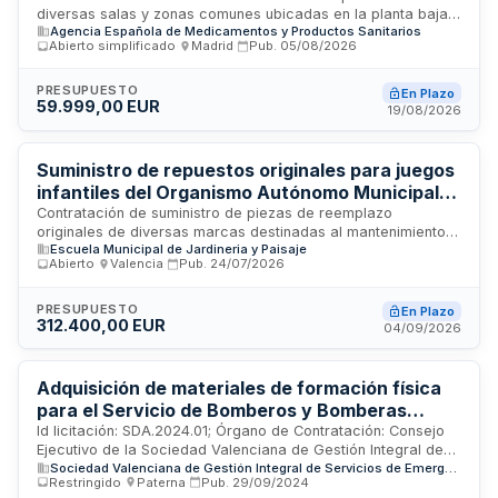
diversas salas y zonas comunes ubicadas en la planta baja
Madrid
Agencia Española de Medicamentos y Productos Sanitarios
del edificio 8 de la Agencia Española de Medicamentos y
Abierto simplificado
·
Madrid
·
Pub.
05/08/2026
Productos Sanitarios, situado en la Calle Campezo de
Madrid. El contrato se rige por la Ley de Contratos del Sector
Público y se tramita mediante procedimiento abierto
PRESUPUESTO
En Plazo
59.999,00 EUR
supersimplificado. La ejecución incluye la entrega de los
19/08/2026
materiales y su colocación en las dependencias de la
agencia, siendo responsabilidad del adjudicatario los gastos
derivados de la realización de los trabajos.
Suministro de repuestos originales para juegos
infantiles del Organismo Autónomo Municipal
de Parques, Jardines y Biodiversidad Urbana
Contratación de suministro de piezas de reemplazo
originales de diversas marcas destinadas al mantenimiento y
del Ayuntamiento de Valencia
Escuela Municipal de Jardineria y Paisaje
reparación de juegos infantiles gestionados por el
Abierto
·
Valencia
·
Pub.
24/07/2026
Organismo Autónomo Municipal de Parques, Jardines y
Biodiversidad Urbana del Ayuntamiento de Valencia. El
contrato se rige por la Ley de Contratos del Sector Público y
PRESUPUESTO
En Plazo
312.400,00 EUR
sus normas de desarrollo, incluyendo disposiciones sobre
04/09/2026
cumplimiento, garantía y recepción del suministro.
Adquisición de materiales de formación física
para el Servicio de Bomberos y Bomberas
Forestales de la Generalitat
Id licitación: SDA.2024.01; Órgano de Contratación: Consejo
Ejecutivo de la Sociedad Valenciana de Gestión Integral de
Sociedad Valenciana de Gestión Integral de Servicios de Emergencia
Servicios de Emergencia; Importe: 200000 EUR; Estado: PUB
Restringido
·
Paterna
·
Pub.
29/09/2024