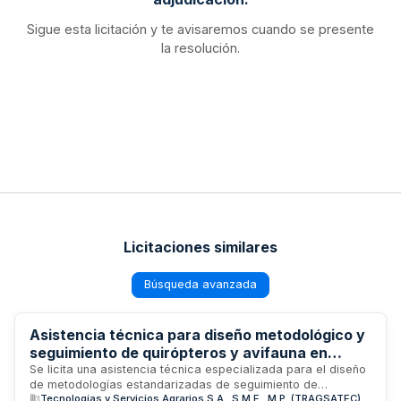
Sigue esta licitación y te avisaremos cuando se presente
la resolución.
Licitaciones similares
Búsqueda avanzada
Asistencia técnica para diseño metodológico y
seguimiento de quirópteros y avifauna en
parques eólicos de la Península Ibérica -
Se licita una asistencia técnica especializada para el diseño
de metodologías estandarizadas de seguimiento de
Tragsatec
Tecnologías y Servicios Agrarios S.A., S.M.E., M.P. (TRAGSATEC)
quirópteros y avifauna en parques eólicos de la Península