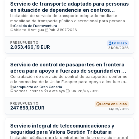
normativa laboral y de seguridad vigente.
Servicio de transporte adaptado para personas
en situación de dependencia en centros
residenciales y de día del Cabildo de
Licitación de servicio de transporte adaptado mediante
modalidad de transporte público discrecional para personas
Fuerteventura
Cabildo de Fuerteventura
usuarias en situación de dependencia. El contrato incluye
Abierto
·
Antigua
·
Pub.
31/07/2026
traslados de ida y regreso desde domicilio o centro sanitario
a los centros de día, así como servicios de transporte para
residentes en actividades programadas y salidas familiares.
PRESUPUESTO
En Plazo
2.053.466,19 EUR
Se requiere habilitación profesional correspondiente. El
31/08/2026
servicio se licita en dos lotes diferenciados y constituye una
prestación obligatoria conforme al Sistema Autonómico de la
Dependencia.
Servicio de control de pasaportes en frontera
aérea para apoyo a fuerzas de seguridad en el
aeropuerto de Gran Canaria
Contratación de servicio de control de pasaportes conforme
a la normativa de la Unión Europea para apoyo a las fuerzas
Aeropuerto de Gran Canaria
y cuerpos de seguridad del Estado en el Aeropuerto de Gran
Normas internas
·
La atalaya
·
Pub.
28/07/2026
Canaria. El servicio incluye la prestación de personal
especializado en gestión de flujos de pasajeros y sistemas
automáticos de control de fronteras, así como los medios
PRESUPUESTO
Cierra en 5 días
247.853,13 EUR
materiales necesarios para garantizar el cumplimiento de la
13/08/2026
normativa de protección de datos y seguridad laboral.
Servicio integral de telecomunicaciones y
seguridad para Valora Gestión Tributaria
Licitación pública para la contratación de un servicio integral