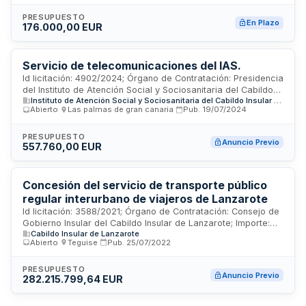
especificados en el Pliego de Cláusulas Administrativas
Particulares (PCAP) y el Pliego de Prescripciones Técnicas
PRESUPUESTO
En Plazo
176.000,00 EUR
(PPT). El contrato se ejecutará durante el período de
vigencia establecido en el Anexo I, siendo aplicables las
coberturas del seguro en los términos previstos en la póliza.
El procedimiento de adjudicación se regirá por la LCSP y la
Servicio de telecomunicaciones del IAS.
normativa de la FIISC.
Id licitación: 4902/2024; Órgano de Contratación: Presidencia
del Instituto de Atención Social y Sociosanitaria del Cabildo
Instituto de Atención Social y Sociosanitaria del Cabildo Insular de Gran Canaria
Insular de gran Canaria; Importe: 298800 EUR; Estado: PRE
Abierto
·
Las palmas de gran canaria
·
Pub.
19/07/2024
PRESUPUESTO
Anuncio Previo
557.760,00 EUR
Concesión del servicio de transporte público
regular interurbano de viajeros de Lanzarote
Id licitación: 3588/2021; Órgano de Contratación: Consejo de
Gobierno Insular del Cabildo Insular de Lanzarote; Importe:
Cabildo Insular de Lanzarote
222119292.03 EUR; Estado: PRE
Abierto
·
Teguise
·
Pub.
25/07/2022
PRESUPUESTO
Anuncio Previo
282.215.799,64 EUR