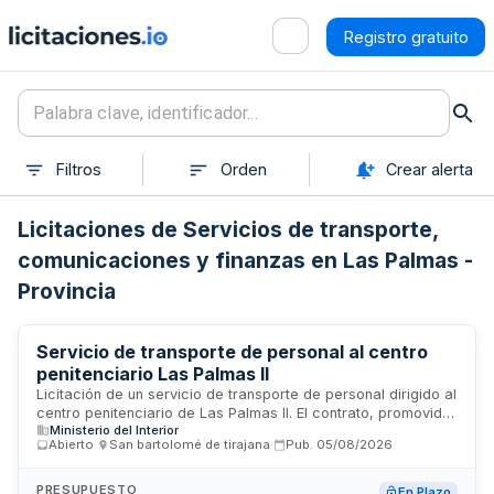
Registro gratuito
Filtros
Orden
Crear alerta
Licitaciones de Servicios de transporte,
comunicaciones y finanzas en Las Palmas -
Provincia
Servicio de transporte de personal al centro
penitenciario Las Palmas II
Licitación de un servicio de transporte de personal dirigido al
centro penitenciario de Las Palmas II. El contrato, promovido
Ministerio del Interior
por la Subdirección General de Planificación y Gestión
Abierto
·
San bartolomé de tirajana
·
Pub.
05/08/2026
Económica, comprende el desplazamiento regular de
trabajadores y personal hacia la instalación penitenciaria. El
servicio incluye la gestión integral del transporte,
PRESUPUESTO
En Plazo