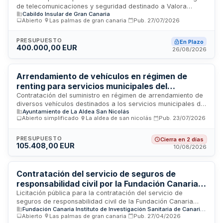
de telecomunicaciones y seguridad destinado a Valora
Cabildo Insular de Gran Canaria
Gestión Tributaria, organismo con sede en Las Palmas de
Abierto
·
Las palmas de gran canaria
·
Pub.
27/07/2026
Gran Canaria. El contrato comprende la provisión,
instalación, mantenimiento y gestión de infraestructuras de
telecomunicaciones, sistemas de comunicaciones
PRESUPUESTO
En Plazo
400.000,00 EUR
avanzadas y soluciones de seguridad física y electrónica
26/08/2026
necesarias para el funcionamiento operativo de la entidad. El
presupuesto estimado asciende a doscientos cuarenta mil
euros, e incluye tanto equipamiento como servicios de
Arrendamiento de vehículos en régimen de
soporte técnico y vigilancia integral.
renting para servicios municipales del
Ayuntamiento de La Aldea de San Nicolás
Contratación del suministro en régimen de arrendamiento de
diversos vehículos destinados a los servicios municipales del
Ayuntamiento de La Aldea San Nicolás
Ayuntamiento de La Aldea de San Nicolás. El contrato se
Abierto simplificado
·
La aldea de san nicolás
·
Pub.
23/07/2026
tramita mediante procedimiento abierto simplificado en
tramitación ordinaria, conforme a la Ley de Contratos del
Sector Público. La ejecución se regirá por el pliego de
PRESUPUESTO
Cierra en 2 días
105.408,00 EUR
prescripciones técnicas anexo y las cláusulas
10/08/2026
administrativas particulares contenidas en el presente
documento.
Contratación del servicio de seguros de
responsabilidad civil por la Fundación Canaria
Instituto de Investigación Sanitaria de Canarias
Licitación pública para la contratación del servicio de
seguros de responsabilidad civil de la Fundación Canaria
Fundación Canaria Instituto de Investigación Sanitaria de Canarias (FIISC)
Instituto de Investigación Sanitaria de Canarias (FIISC). Se
Abierto
·
Las palmas de gran canaria
·
Pub.
27/04/2026
requiere cobertura de seguros conforme a los términos