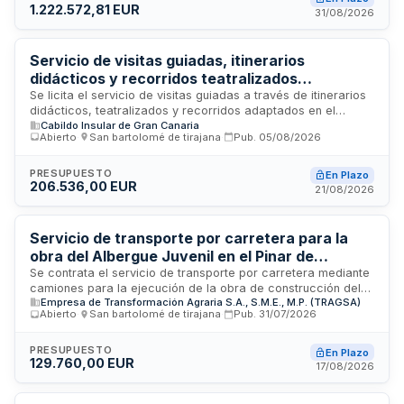
1.222.572,81 EUR
garantizando la puntualidad y seguridad en los
31/08/2026
desplazamientos. El presupuesto estimado para este
contrato de servicios asciende a cantidad significativa,
reflejando la envergadura y continuidad del servicio
Servicio de visitas guiadas, itinerarios
requerido para el funcionamiento diario de la infraestructura
didácticos y recorridos teatralizados
penitenciaria.
adaptados en el Centro Etnográfico Faro de
Se licita el servicio de visitas guiadas a través de itinerarios
didácticos, teatralizados y recorridos adaptados en el
Maspalomas de FEDAC
Cabildo Insular de Gran Canaria
Centro Etnográfico Faro de Maspalomas, gestionado por
Abierto
·
San bartolomé de tirajana
·
Pub.
05/08/2026
FEDAC. El contrato contempla cuatro modalidades de
itinerarios (A, B, C, D) con personal especializado en visitas
teatralizadas regido por el Real Decreto 1435/1985 y el IV
PRESUPUESTO
En Plazo
206.536,00 EUR
Convenio colectivo marco estatal de ocio educativo. La
21/08/2026
prestación incluye diseño de contenidos educativos,
recursos didácticos, formación inicial y continua del
personal, procedimientos de control de calidad, uniformidad
Servicio de transporte por carretera para la
del personal y evaluación de incidencias con indicadores de
obra del Albergue Juvenil en el Pinar de
desempeño.
Tamadaba, Agaete, Gran Canaria
Se contrata el servicio de transporte por carretera mediante
camiones para la ejecución de la obra de construcción del
Empresa de Transformación Agraria S.A., S.M.E., M.P. (TRAGSA)
Albergue Juvenil ubicado en el Pinar de Tamadaba, en el
Abierto
·
San bartolomé de tirajana
·
Pub.
31/07/2026
término municipal de Agaete, en la isla de Gran Canaria. El
servicio se realizará bajo supervisión de TRAGSA,
requiriendo personal cualificado en la conducción de
PRESUPUESTO
En Plazo
129.760,00 EUR
vehículos pesados con experiencia demostrada en trabajos
17/08/2026
similares. Los conductores deben contar con la
documentación y habilitación necesaria conforme a la