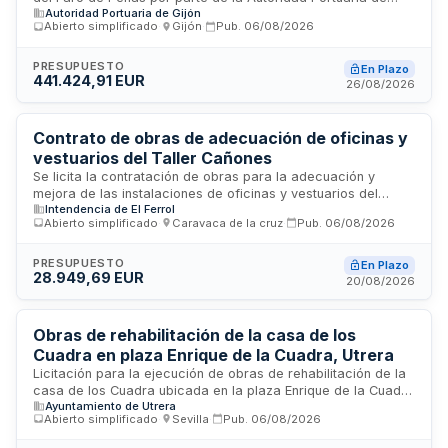
Autoridad Portuaria de Gijón
Gijón mediante procedimiento abierto simplificado. El
Abierto simplificado
·
Gijón
·
Pub.
06/08/2026
contrato tiene naturaleza privada según la legislación de
contratos del sector público y se rige por la LCSP,
excluyéndose de la regulación armonizada por no superar el
PRESUPUESTO
En Plazo
441.424,91 EUR
umbral cuantitativo establecido. La ejecución será
26/08/2026
supervisada por un Director Facultativo designado por el
órgano de contratación.
Contrato de obras de adecuación de oficinas y
vestuarios del Taller Cañones
Se licita la contratación de obras para la adecuación y
mejora de las instalaciones de oficinas y vestuarios del
Intendencia de El Ferrol
Taller Cañones. El contrato se regirá por la Ley de Contratos
Abierto simplificado
·
Caravaca de la cruz
·
Pub.
06/08/2026
del Sector Público y normativa complementaria. Podrán optar
personas naturales o jurídicas, españolas o extranjeras, con
plena capacidad de obrar y sin prohibiciones para contratar
PRESUPUESTO
En Plazo
28.949,69 EUR
con la Administración. La documentación contractual incluye
20/08/2026
memoria, planos, cuadros de precios y pliego de
prescripciones técnicas. El presupuesto base de licitación se
especifica en el Anexo I, siendo rechazadas
Obras de rehabilitación de la casa de los
automáticamente las ofertas que lo superen.
Cuadra en plaza Enrique de la Cuadra, Utrera
Licitación para la ejecución de obras de rehabilitación de la
casa de los Cuadra ubicada en la plaza Enrique de la Cuadra
Ayuntamiento de Utrera
número 8 de Utrera, Sevilla. El proyecto comprende la fase 0
Abierto simplificado
·
Sevilla
·
Pub.
06/08/2026
y fase 1 parcial de las actuaciones de rehabilitación del
inmueble, cofinanciado por la Diputación de Sevilla a través