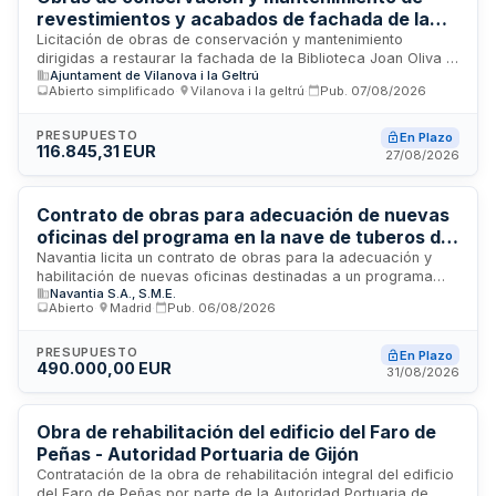
revestimientos y acabados de fachada de la
Biblioteca Joan Oliva i Milà de Vilanova i la
Licitación de obras de conservación y mantenimiento
dirigidas a restaurar la fachada de la Biblioteca Joan Oliva i
Geltrú
Ajuntament de Vilanova i la Geltrú
Milà ubicada en Vilanova i la Geltrú. Los trabajos incluyen
Abierto simplificado
·
Vilanova i la geltrú
·
Pub.
07/08/2026
reparación de revestimientos y acabados de fachada
afectados por humedades de capilaridad, reparación de
fisuras en piedra de dinteles en aberturas, reposición de
PRESUPUESTO
En Plazo
116.845,31 EUR
barandillas de madera y sustitución de ventanas de acero en
27/08/2026
la tercera planta, conservando las soluciones y materiales
originales. El proyecto busca dar relevancia al edificio como
equipamiento histórico, cultural y patrimonial de referencia
Contrato de obras para adecuación de nuevas
para la ciudad.
oficinas del programa en la nave de tuberos de
Navantia Ferrol
Navantia licita un contrato de obras para la adecuación y
habilitación de nuevas oficinas destinadas a un programa
Navantia S.A., S.M.E.
específico ubicado en la nave de tuberos de sus
Abierto
·
Madrid
·
Pub.
06/08/2026
instalaciones en Ferrol. El proyecto incluye trabajos de
acondicionamiento integral del espacio, requiriendo
coordinación entre diversas prestaciones técnicas. Se
PRESUPUESTO
En Plazo
490.000,00 EUR
ejecutará bajo modalidad de contrato de obras sin división
31/08/2026
en lotes debido a la interdependencia técnica entre las
tareas que lo conforman.
Obra de rehabilitación del edificio del Faro de
Peñas - Autoridad Portuaria de Gijón
Contratación de la obra de rehabilitación integral del edificio
del Faro de Peñas por parte de la Autoridad Portuaria de