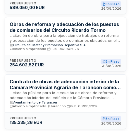
del Programa de Cooperación General del Plan Provincial
PRESUPUESTO
En Plazo
589.050,00 EUR
Más Sevilla. Se regula el régimen de ejecución del contrato
26/08/2026
incluyendo condiciones de carácter social, ético y
medioambiental, así como prescripciones técnicas, de
seguridad y plazos de ejecución.
Obras de reforma y adecuación de los puestos
de comisarios del Circuito Ricardo Tormo
Licitación de obra para la ejecución de trabajos de reforma
y adecuación de los puestos de comisarios ubicados en el
Circuito del Motor y Promoción Deportiva S.A.
Circuito Ricardo Tormo. El contrato incluye todos los
Abierto simplificado
·
Pub.
06/08/2026
elementos necesarios para la entrega completa de la obra
conforme al proyecto técnico aprobado, comprendiendo la
dirección facultativa de los trabajos y el cumplimiento de
PRESUPUESTO
En Plazo
254.602,52 EUR
plazos, objetivos y controles establecidos en la
31/08/2026
documentación contractual.
Contrato de obras de adecuación interior de la
Cámara Provincial Agraria de Tarancón como
espacio expositivo
Licitación pública para la ejecución de obras de reforma y
adecuación interior del edificio de la Cámara Provincial
Ayuntamiento de Tarancón
Agraria ubicado en Tarancón, Cuenca, destinadas a su
Abierto simplificado
·
Tarancón
·
Pub.
06/08/2026
conversión en espacio expositivo. Las obras se
desarrollarán conforme al proyecto técnico redactado por
profesional colegiado, incluyendo trabajos de
PRESUPUESTO
En Plazo
135.335,26 EUR
acondicionamiento del inmueble. La actuación se financia
26/08/2026
parcialmente mediante subvención nominativa de la