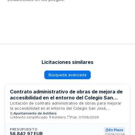
Licitaciones similares
Búsqueda avanzada
Contrato administrativo de obras de mejora de
accesibilidad en el entorno del Colegio San
José
Licitación de contrato administrativo de obras para mejorar
la accesibilidad en el entorno del Colegio San José,
Ayuntamiento de Astillero
promovida por el Ayuntamiento de Astillero. El contrato se
Abierto simplificado
·
Astillero
·
Pub.
07/08/2026
rige por la Ley de Contratos del Sector Público y requiere
que el adjudicatario acredite solvencia económica,
financiera y técnica, así como una póliza de responsabilidad
PRESUPUESTO
En Plazo
56.842,97 EUR
civil mínima de 600.000 euros. La garantía definitiva será del
27/08/2026