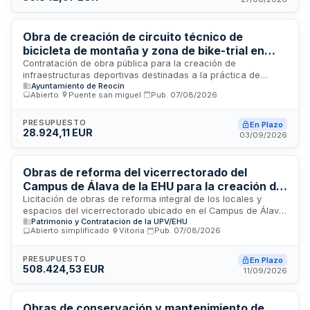
5% del precio de adjudicación, excluido IVA.
Obra de creación de circuito técnico de
bicicleta de montaña y zona de bike-trial en
Puente San Miguel
Contratación de obra pública para la creación de
infraestructuras deportivas destinadas a la práctica de
Ayuntamiento de Reocín
bicicleta de montaña en el municipio de Reocín. El proyecto
Abierto
·
Puente san miguel
·
Pub.
07/08/2026
incluye la construcción de un circuito técnico de MTB y una
zona de bike-trial, con el objetivo de fomentar el turismo
activo vinculado a la bicicleta de montaña y generar un
PRESUPUESTO
En Plazo
28.924,11 EUR
espacio de ocio deportivo para los vecinos. La obra se
03/09/2026
desarrollará conforme al proyecto elaborado por ingenieros
de Caminos, Canales y Puertos, y será cofinanciada por la
Secretaría de Estado de Turismo, la Comunidad Autónoma de
Obras de reforma del vicerrectorado del
Cantabria y el Ayuntamiento de Reocín en el marco del Plan
Campus de Álava de la EHU para la creación de
de Sostenibilidad Turística local.
espacios del proyecto Denon Artean
Licitación de obras de reforma integral de los locales y
espacios del vicerrectorado ubicado en el Campus de Álava
Patrimonio y Contratación de la UPV/EHU
de la Universidad del País Vasco, destinadas a la creación
Abierto simplificado
·
Vitoria
·
Pub.
07/08/2026
de espacios del proyecto Denon Artean orientado al cuidado
integral de la comunidad universitaria. Las obras incluyen
reacondicionamiento de instalaciones conforme a las
PRESUPUESTO
En Plazo
508.424,53 EUR
especificaciones del proyecto aprobado.
11/09/2026
Obras de conservación y mantenimiento de