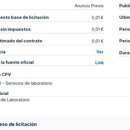
Publ
Anuncio Previo
sto base de licitación
Ulti
0,01 €
 sin impuestos
Peri
0,01 €
stimado del contrato
Peri
0,01 €
cia
Ver
Dura
 la fuente oficial
Link
s CPV
0
-
Servicios de laboratorio
icial
 de Laboratorio
so de licitación