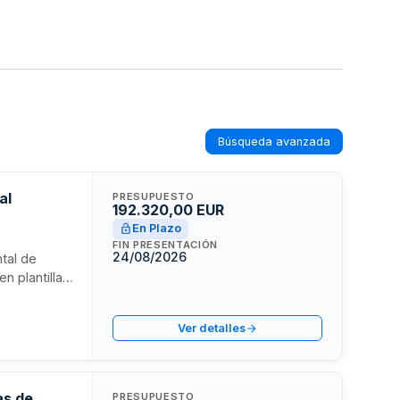
Búsqueda avanzada
al
PRESUPUESTO
192.320,00 EUR
En Plazo
y
FIN PRESENTACIÓN
24/08/2026
tal de
n plantilla
con duración
Ver detalles
o
as de
PRESUPUESTO