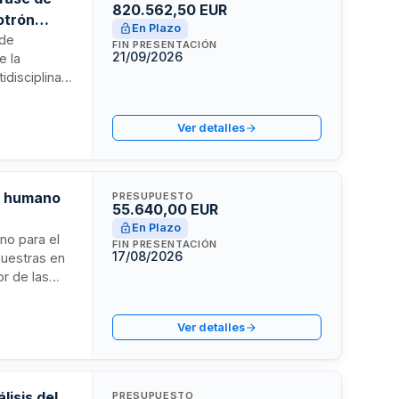
820.562,50 EUR
otrón
En Plazo
 de
FIN PRESENTACIÓN
21/09/2026
e la
idisciplinar
tión de
ara
Ver detalles
de la
crotrón
mo humano
PRESUPUESTO
55.640,00 EUR
En Plazo
no para el
FIN PRESENTACIÓN
17/08/2026
uestras en
or de las
les, de
Ver detalles
comunicación
to 3/2023
lisis del
PRESUPUESTO