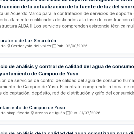
rucción de la actualización de la fuente de luz del sincr
A
cita un Acuerdo Marco para la contratación de servicios de soporte
ería altamente cualificados destinados a la fase de construcción d
structura ALBA II. Los servicios comprenden asistencia técnica mult
geniería mecánica, fluidos, mecatrónica, diseño de sistemas y ges
ctos. El contratista deberá proporcionar soporte técnico integral p
oratorio de Luz Sincrotrón
ollar, revisar, modificar y verificar diseños y parámetros técnicos 
erto
·
Cerdanyola del vallés
·
Pub.
02/08/2026
structura, con ejecución en las instalaciones del Centro de Luz Sin
S) ubicadas en Cerdanyola del Vallès.
icio de análisis y control de calidad del agua de consu
Ayuntamiento de Campoo de Yuso
ación de servicios de control de calidad del agua de consumo huma
amiento de Campoo de Yuso. El contrato comprende la toma de m
s de captación, depósito, red de distribución y grifo del consumid
 zonas de abastecimiento municipal, transporte en condiciones de
rvación adecuadas, realización de análisis completos, operaciona
ntamiento de Campoo de Yuso
erización, de radiactividad y en grifo, así como la elaboración y 
rto simplificado
·
Arenas de iguña
·
Pub.
31/07/2026
formes de resultados, conforme a lo establecido en el Real Decre
 criterios técnico-sanitarios de calidad del agua de consumo.
cio de análisis de la calidad del agua osmotizada para diá