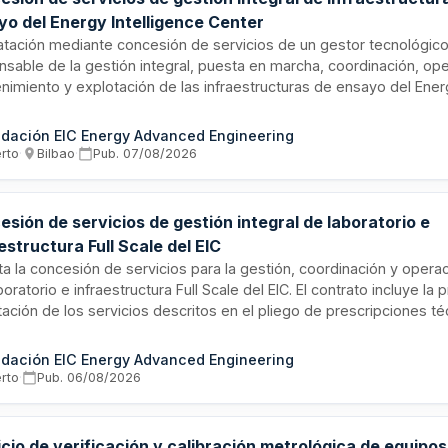
yo del Energy Intelligence Center
atación mediante concesión de servicios de un gestor tecnológic
nsable de la gestión integral, puesta en marcha, coordinación, ope
nimiento y explotación de las infraestructuras de ensayo del Ene
igence Center, incluyendo el laboratorio y la infraestructura Full Scal
atista asumirá la conservación del equipamiento, la prestación de 
dación EIC Energy Advanced Engineering
ógicos orientados a investigación, desarrollo e innovación, y la a
erto
·
Bilbao
·
Pub.
07/08/2026
ades usuarias durante el plazo de vigencia de la concesión.
sión de servicios de gestión integral de laboratorio e
estructura Full Scale del EIC
ita la concesión de servicios para la gestión, coordinación y operac
boratorio e infraestructura Full Scale del EIC. El contrato incluye la 
ación de los servicios descritos en el pliego de prescripciones té
faciendo las necesidades operativas y de mantenimiento de la insta
ción se realizará conforme a los términos establecidos en el plieg
dación EIC Energy Advanced Engineering
rorrogada según lo previsto en el cuadro de características.
erto
·
Pub.
06/08/2026
cio de verificación y calibración metrológica de equipos