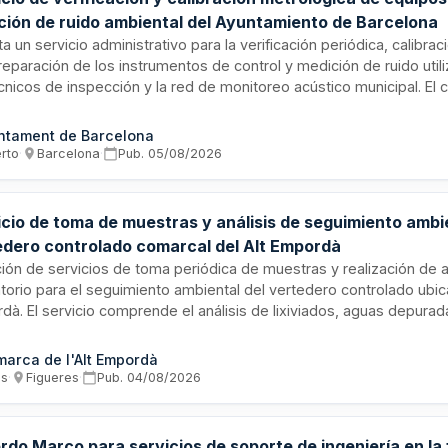
ción de ruido ambiental del Ayuntamiento de Barcelona
ita un servicio administrativo para la verificación periódica, calibrac
reparación de los instrumentos de control y medición de ruido util
cnicos de inspección y la red de monitoreo acústico municipal. El c
ito por la Gerencia Municipal de Barcelona, incluye medidas de con
ca sostenible y requiere organismos autorizados de verificación m
ntament de Barcelona
rme a normativa estatal específica sobre control metrológico.
erto
·
Barcelona
·
Pub.
05/08/2026
icio de toma de muestras y análisis de seguimiento ambi
edero controlado comarcal del Alt Empordà
ción de servicios de toma periódica de muestras y realización de a
atorio para el seguimiento ambiental del vertedero controlado ubic
dà. El servicio comprende el análisis de lixiviados, aguas depura
les, aguas subterráneas y gases emitidos por la instalación, confo
zación ambiental vigente y la normativa de gestión de residuos. El
arca de l'Alt Empordà
ye capacidad de ampliación presupuestaria según necesidades ope
os
·
Figueres
·
Pub.
04/08/2026
rdo Marco para servicios de soporte de ingeniería en la