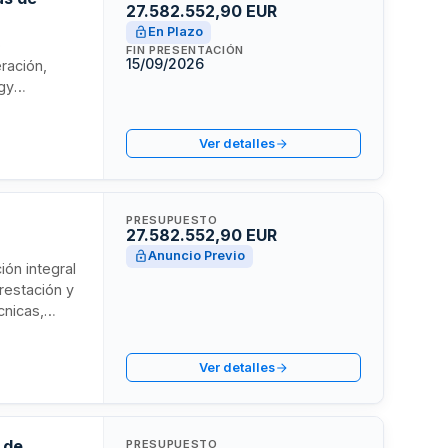
27.582.552,90 EUR
En Plazo
o
FIN PRESENTACIÓN
15/09/2026
ración,
rgy
e. El
servicios
Ver detalles
tención de
PRESUPUESTO
27.582.552,90 EUR
Anuncio Previo
ión integral
prestación y
cnicas,
lación. La
o y podrá
Ver detalles
 de
PRESUPUESTO