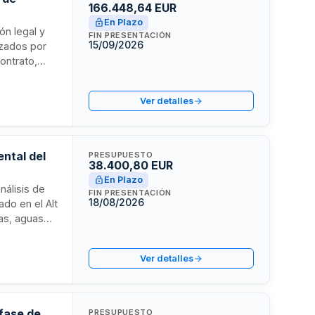
166.448,64 EUR
En Plazo
ión legal y
FIN PRESENTACIÓN
15/09/2026
izados por
ontrato,
tratación
etrológica
Ver detalles
ental del
PRESUPUESTO
38.400,80 EUR
En Plazo
nálisis de
FIN PRESENTACIÓN
18/08/2026
ado en el Alt
das, aguas
rme a la
 contrato
Ver detalles
rativas.
 fase de
PRESUPUESTO