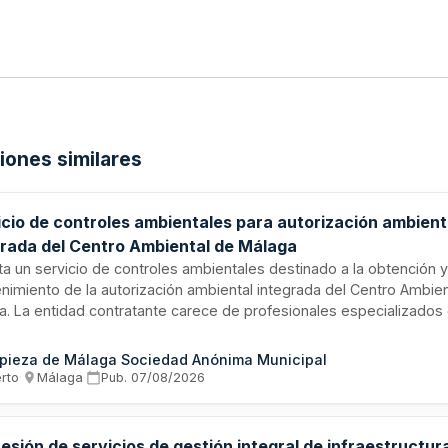
ciones similares
icio de controles ambientales para autorización ambient
grada del Centro Ambiental de Málaga
ita un servicio de controles ambientales destinado a la obtención 
nimiento de la autorización ambiental integrada del Centro Ambien
a. La entidad contratante carece de profesionales especializados e
ejecutar estas funciones, por lo que recurre al mercado mediante
dimiento abierto. El contrato tiene naturaleza de tracto sucesivo 
pieza de Málaga Sociedad Anónima Municipal
al de veinticuatro meses y presupuesto estimativo máximo limitativ
erto
·
Málaga
·
Pub.
07/08/2026
minado conforme a consumos anteriores y precios de mercado.
sión de servicios de gestión integral de infraestructur