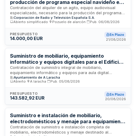
producción de programa especial navideño en
RTVE
Contratación del alquiler de un agito, equipo audiovisual
especializado, necesario para la producción del programa
Corporación de Radio y Televisión Española S.A.
Especial Gala 1 que se realizará en el Estudio 5 de RTVE
Abierto simplificado
·
Pozuelo de alarcón
·
Pub.
06/08/2026
Prado del Rey. El suministro incluye la entrega, instalación,
afinación y recogida del equipamiento, así como todos los
gastos operativos asociados. La prestación se ejecuta bajo
PRESUPUESTO
En Plazo
14.000,00 EUR
procedimiento simplificado abreviado con un máximo
21/08/2026
estimado de cuatro jornadas de alquiler.
Suministro de mobiliario, equipamiento
informático y equipos digitales para el Edificio
Intergeneracional de A Laracha
Contratación de suministro integral de mobiliario,
equipamiento informático y equipos para aula digital
Ayuntamiento de A Laracha
destinados al Edificio Intergeneracional de A Laracha. El
Abierto
·
A laracha
·
Pub.
05/08/2026
contrato incluye la entrega, transporte e instalación de todos
los bienes, que deberán ser nuevos y estar en fabricación en
el mercado. La adjudicación se realizará mediante
PRESUPUESTO
En Plazo
143.582,92 EUR
procedimiento abierto con pluralidad de criterios. La
20/08/2026
financiación proviene del Mecanismo de Recuperación y
Resiliencia de la Unión Europea a través del Plan de
Recuperación, Transformación y Resiliencia aprobado por el
Suministro e instalación de mobiliario,
Gobierno de España.
electrodomésticos y menaje para equipamiento
del Edificio Intergeneracional del Barrio del
Contratación de suministro e instalación completa de
mobiliario, electrodomésticos y menaje destinado al
Partidor