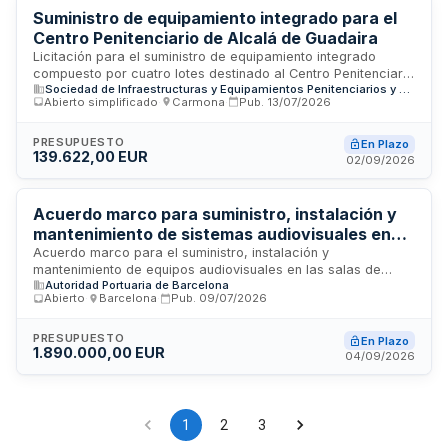
anuales adicionales.
Suministro de equipamiento integrado para el
Centro Penitenciario de Alcalá de Guadaira
Licitación para el suministro de equipamiento integrado
compuesto por cuatro lotes destinado al Centro Penitenciario
Sociedad de Infraestructuras y Equipamientos Penitenciarios y de la Seguridad del Estado, S.M.E., S.A.
de Alcalá de Guadaira en Sevilla. El contrato incluye la
Abierto simplificado
·
Carmona
·
Pub.
13/07/2026
coordinación general del montaje y la instalación del
equipamiento, siendo obligatoria la designación de personal
especializado con experiencia mínima de cinco años en
PRESUPUESTO
En Plazo
139.622,00 EUR
trabajos similares. El adjudicatario será responsable de la
02/09/2026
selección del equipo de trabajo y del cumplimiento de los
requisitos de titulación y experiencia establecidos.
Acuerdo marco para suministro, instalación y
mantenimiento de sistemas audiovisuales en
salas de reuniones y formación de la Autoridad
Acuerdo marco para el suministro, instalación y
mantenimiento de equipos audiovisuales en las salas de
Portuaria de Barcelona
Autoridad Portuaria de Barcelona
reuniones, formación y polivalentes de la Autoridad Portuaria
Abierto
·
Barcelona
·
Pub.
09/07/2026
de Barcelona, incluyendo material técnico en el edificio de
Portal de la Pau, servicios de gestión y diseño de espacios,
así como renovación de tecnología existente e
PRESUPUESTO
En Plazo
1.890.000,00 EUR
implementación de nuevas soluciones para mejorar la
04/09/2026
funcionalidad de estos espacios.
1
2
3