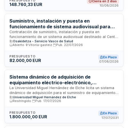
este proceso para la implantación integral de
PRESUPUESTO
Cierra en 2 días
148.760,33 EUR
infraestructuras, equipamientos y servicios especializados
10/08/2026
necesarios para la puesta en funcionamiento de este centro
interpretativo. El proyecto abarca desde la adecuación física
del espacio hasta la dotación de sistemas de exposición,
Suministro, instalación y puesta en
interpretación y gestión del patrimonio cultural local.
funcionamiento de sistema audiovisual para
Centro de Simulación Médica del Hospital
Contratación de suministro, instalación y puesta en
funcionamiento de un sistema audiovisual destinado al Centro
Universitario Araba
Osakidetza - Servicio Vasco de Salud
de Simulación Médica del Hospital Universitario Araba,
Abierto
·
Vitoria-gasteiz
·
Pub.
22/07/2026
dependiente de la Organización Sanitaria Integrada Araba. El
contrato incluye transporte, instalación y servicios
complementarios necesarios para la operatividad del
PRESUPUESTO
En Plazo
82.000,00 EUR
equipamiento audiovisual en el centro de formación médica.
07/08/2026
Sistema dinámico de adquisición de
equipamiento eléctrico-electrónico,
audiovisual y material de ferretería para la
La Universidad Miguel Hernández de Elche licita un sistema
dinámico de adquisición para el suministro de equipamiento
Universidad Miguel Hernández de Elche
Universidad Miguel Hernández de Elche
destinado a talleres eléctrico-electrónicos, equipos y
Restringido
·
Pub.
17/07/2026
componentes para la realización de contenido audiovisual
tanto de estudio como itinerante, así como herramientas y
consumibles de ferretería. El procedimiento contempla un
PRESUPUESTO
En Plazo
1.800.000,00 EUR
presupuesto máximo distribuido entre tres categorías de
17/07/2031
productos y se estructura con una duración inicial de un año
con posibilidad de ampliación mediante cuatro prórrogas