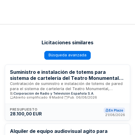
Licitaciones similares
Búsqueda avanzada
Suministro e instalación de totems para
sistema de cartelería del Teatro Monumental
de RTVE
Contratación de suministro e instalación de totems de pared
para el sistema de cartelería del Teatro Monumental,
Corporación de Radio y Televisión Española S.A.
gestionado por la Corporación de Radio y Televisión
Abierto simplificado
·
Madrid
·
Pub.
06/08/2026
Española. Los trabajos incluyen la entrega, instalación y
puesta en marcha de los equipos, con supervisión de la
Dirección de Ingeniería de CRTVE. El contratista deberá
PRESUPUESTO
En Plazo
28.100,00 EUR
designar un jefe de proyecto responsable de coordinar los
21/08/2026
trabajos y actuar como interlocutor único con RTVE. Se
aplicará el régimen jurídico de contratos de suministros.
Alquiler de equipo audiovisual agito para