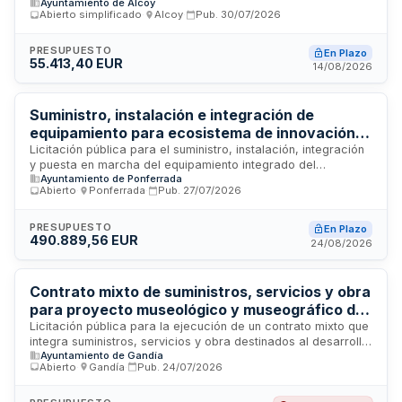
Ayuntamiento de Alcoy
equipamiento de viviendas, locales y zonas comunes del
Abierto simplificado
·
Alcoy
·
Pub.
30/07/2026
Edificio Intergeneracional ubicado en el Barrio del Partidor. El
contrato abarca todas las fases del suministro incluyendo
transporte, desembalaje, montaje, instalación y retirada de
PRESUPUESTO
En Plazo
55.413,40 EUR
embalajes. Los licitadores pueden realizar visita guiada a las
14/08/2026
dependencias para verificar espacios disponibles y
condiciones de acceso.
Suministro, instalación e integración de
equipamiento para ecosistema de innovación
digital y emprendimiento - Ayuntamiento de
Licitación pública para el suministro, instalación, integración
y puesta en marcha del equipamiento integrado del
Ponferrada
Ayuntamiento de Ponferrada
ecosistema de innovación digital y emprendimiento territorial,
Abierto
·
Ponferrada
·
Pub.
27/07/2026
promovido por el Ayuntamiento de Ponferrada en el marco
del Plan de Recuperación, Transformación y Resiliencia
financiado por la Unión Europea a través de Next Generation
PRESUPUESTO
En Plazo
490.889,56 EUR
EU. El proyecto busca dotar al territorio de infraestructuras
24/08/2026
tecnológicas y recursos para impulsar la innovación digital y
el emprendimiento local.
Contrato mixto de suministros, servicios y obra
para proyecto museológico y museográfico del
Centro de Interpretación Parpalló-Borrell en
Licitación pública para la ejecución de un contrato mixto que
integra suministros, servicios y obra destinados al desarrollo
Gandía
Ayuntamiento de Gandía
del proyecto museológico y museográfico del Centro de
Abierto
·
Gandía
·
Pub.
24/07/2026
Interpretación Parpalló-Borrell. El Ayuntamiento de Gandía, a
través de su Concejalía Delegada de Contratación, convoca