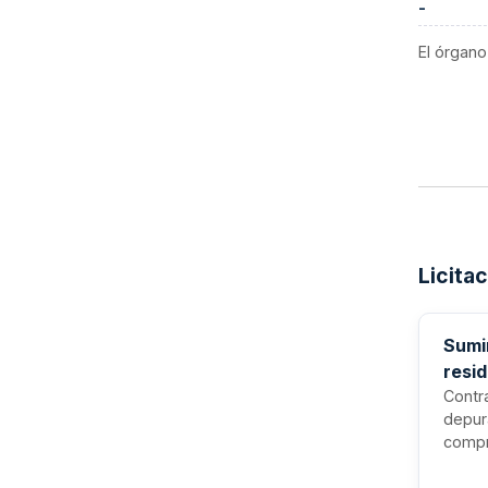
-
El órgano
Licita
Sumi
resi
Contra
depur
compr
neces
con ca