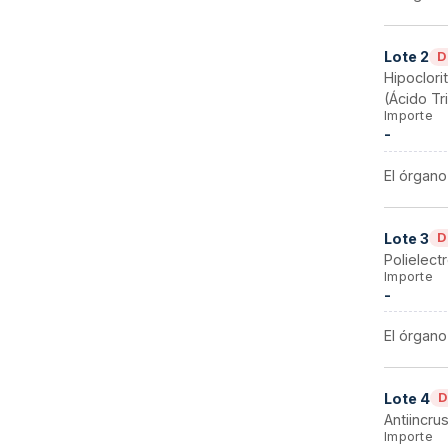
Lote
2
D
Hipoclori
(Ácido Tr
Importe
-
El órgano
Lote
3
D
Polielectr
Importe
-
El órgano
Lote
4
D
Antiincru
Importe