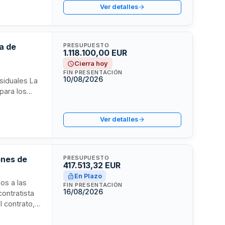
Ver detalles
ales y la
a de
PRESUPUESTO
1.118.100,00 EUR
Cierra hoy
FIN PRESENTACIÓN
10/08/2026
siduales La
para los
especto a
mativas
Ver detalles
ones de
PRESUPUESTO
417.513,32 EUR
En Plazo
os a las
FIN PRESENTACIÓN
16/08/2026
ontratista
l contrato,
oducto y
ejo de