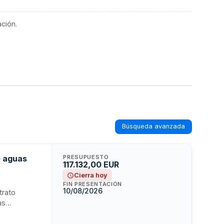
ación.
Búsqueda avanzada
e aguas
PRESUPUESTO
117.132,00 EUR
Cierra hoy
s
FIN PRESENTACIÓN
10/08/2026
trato
as
siduales,
cnicas y