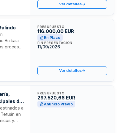
Ver detalles
riesgos
Galindo
PRESUPUESTO
116.000,00 EUR
ón
En Plazo
ao Bizkaia
FIN PRESENTACIÓN
los procesos
11/09/2026
 del Sector
lezcan las
uerido.
Ver detalles
ería,
PRESUPUESTO
297.520,66 EUR
ipales del
Anuncio Previo
destinados a
e Tetuán en
micos y
rial de
limpieza e