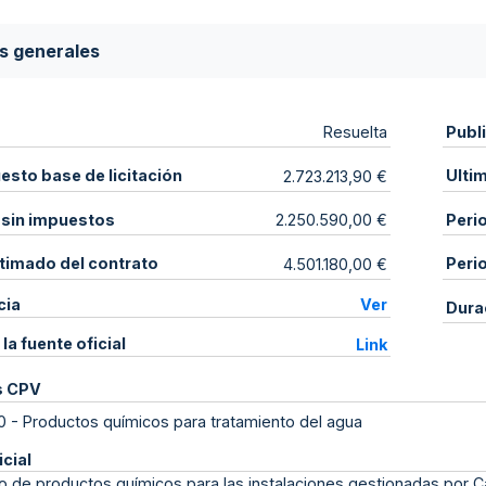
s generales
Publ
Resuelta
sto base de licitación
Ulti
2.723.213,90 €
 sin impuestos
Peri
2.250.590,00 €
stimado del contrato
Peri
4.501.180,00 €
cia
Ver
Dura
 la fuente oficial
Link
s CPV
0
-
Productos químicos para tratamiento del agua
icial
o de productos químicos para las instalaciones gestionadas por Ca