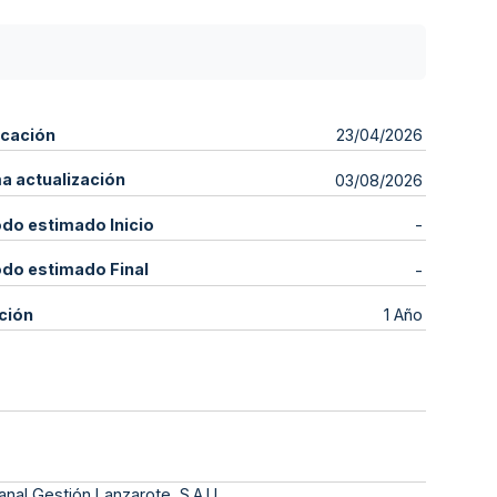
icación
23/04/2026
ma actualización
03/08/2026
odo estimado Inicio
-
odo estimado Final
-
ción
1 Año
nal Gestión Lanzarote, S.A.U.