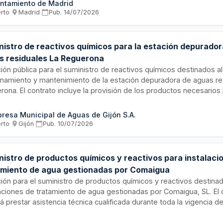
ntamiento de Madrid
e. Se trata de un suministro recurrente para garantizar el correcto
erto
·
Madrid
·
Pub.
14/07/2026
onamiento y mantenimiento de las instalaciones deportivas municip
ación de eventos deportivos en el distrito.
nistro de reactivos químicos para la estación depurador
s residuales La Reguerona
ción pública para el suministro de reactivos químicos destinados al
onamiento y mantenimiento de la estación depuradora de aguas re
rona. El contrato incluye la provisión de los productos necesarios 
mientos de depuración de aguas, con obligaciones contractuales r
ondiciones de ejecución, plazos de entrega y cumplimiento de nor
resa Municipal de Aguas de Gijón S.A.
ambientales y laborales aplicables al sector.
erto
·
Gijón
·
Pub.
10/07/2026
nistro de productos químicos y reactivos para instalaci
amiento de agua gestionadas por Comaigua
ación para el suministro de productos químicos y reactivos destinad
laciones de tratamiento de agua gestionadas por Comaigua, SL. El c
 prestar asistencia técnica cualificada durante toda la vigencia de
yendo realización de pruebas, optimización del rendimiento del pr
ión técnica inmediata. Se requiere experiencia acreditada en man