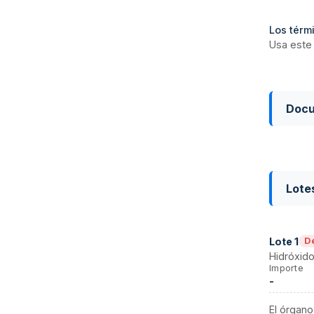
Los térmi
Usa este 
Doc
Lote
Lote
1
D
Hidróxido
Importe
-
El órgano