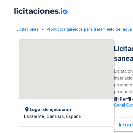
Licitaciones
Productos químicos para tratamiento del agua
Licit
sanea
Licitació
instalaci
productos
productos
Perfil
Canal Ges
Lugar de ejecución
Lanzarote, Canarias, España
Infor