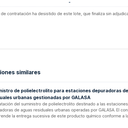
-
 de contratación ha desistido de este lote, que finaliza sin adjudic
ciones similares
nistro de polielectrolito para estaciones depuradoras d
duales urbanas gestionadas por GALASA
tación del suministro de polielectrolito destinado a las estacione
adoras de aguas residuales urbanas operadas por GALASA. El con
ende la entrega sucesiva de este producto químico conforme a l
idades operativas de las instalaciones de tratamiento de aguas re
racterísticas técnicas definidas en el pliego de prescripciones té