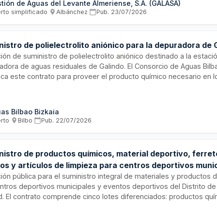
tión de Aguas del Levante Almeriense, S.A. (GALASA)
 a requisitos de seguridad, responsabilidad civil y evaluación de 
rto simplificado
·
Albánchez
·
Pub.
23/07/2026
les.
istro de polielectrolito aniónico para la depuradora de 
ción de suministro de polielectrolito aniónico destinado a la estaci
adora de aguas residuales de Galindo. El Consorcio de Aguas Bilb
ca este contrato para proveer el producto químico necesario en 
tamiento de aguas. El suministro se regirá por la Ley de Contratos
co y los pliegos de prescripciones técnicas particulares que estab
ificaciones, cantidades y condiciones de entrega del material req
as Bilbao Bizkaia
erto
·
Bilbo
·
Pub.
22/07/2026
istro de productos químicos, material deportivo, ferret
os y artículos de limpieza para centros deportivos munic
ito de Tetuán
ción pública para el suministro integral de materiales y productos 
entros deportivos municipales y eventos deportivos del Distrito d
d. El contrato comprende cinco lotes diferenciados: productos quí
ivos para mantenimiento, artículos y equipamiento deportivo, mate
tería, trofeos y medallas conmemorativas, así como productos de 