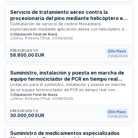
dirección de obra, tasas y licencias necesarias para su
materialización.
Servicio de tratamiento aéreo contra la
procesionaria del pino mediante helicóptero en
la campaña 2026
Contratación de servicio de control fitosanitario
especializado mediante aplicación aérea con helicóptero de
Diputación Foral de Álava
turbina contra la procesionaria del pino. El tratamiento se
Otros
·
Vitoria
·
Pub.
07/08/2026
ejecutará durante la campaña 2026 utilizando productos
fitosanitarios autorizados, dirigido al control de la plaga
Thaumetopoea pityocampa en zonas forestales. Se trata de
PRESUPUESTO
En Plazo
58.800,00 EUR
un procedimiento de licitación abierta simplificada para
21/08/2026
seleccionar empresas especializadas en tratamientos
aéreos de plagas forestales.
Suministro, instalación y puesta en marcha de
equipo termociclador de PCR en tiempo real
para laboratorio pecuario de la Diputación Foral
Licitación para el suministro, instalación y puesta en marcha
de un equipo termociclador de PCR en tiempo real con
de Álava
Diputación Foral de Álava
capacidad de seis canales de detección, destinado al
Otros
·
Vitoria
·
Pub.
07/08/2026
Laboratorio Pecuario Eskalmendi del Servicio de Ganadería
de la Diputación Foral de Álava. El contrato comprende la
entrega del equipamiento y su correcta configuración
PRESUPUESTO
En Plazo
30.000,00 EUR
operativa para la realización de análisis genéticos en
21/08/2026
muestras pecuarias.
Suministro de medicamentos especializados