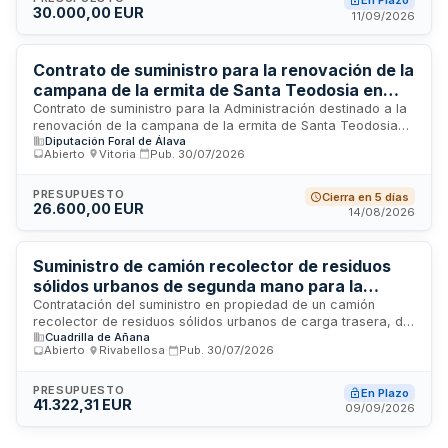
En Plazo
30.000,00 EUR
para los visitantes, así como la redacción de una memoria
11/09/2026
descriptiva de las tareas realizadas y elementos materiales
aportados tras la celebración del evento.
Contrato de suministro para la renovación de la
campana de la ermita de Santa Teodosia en
San Vicente de Arana
Contrato de suministro para la Administración destinado a la
renovación de la campana de la ermita de Santa Teodosia
Diputación Foral de Álava
ubicada en San Vicente de Arana. El objeto del contrato se
Abierto
·
Vitoria
·
Pub.
30/07/2026
regula conforme a las cláusulas administrativas particulares
establecidas en el presente pliego y a las prescripciones
técnicas especificadas. El suministro incluye todos los
PRESUPUESTO
Cierra en 5 días
26.600,00 EUR
gastos directos e indirectos necesarios para la ejecución
14/08/2026
normal de la prestación contratada, así como los impuestos
y licencias aplicables según la normativa vigente.
Suministro de camión recolector de residuos
sólidos urbanos de segunda mano para la
Cuadrilla de Añana
Contratación del suministro en propiedad de un camión
recolector de residuos sólidos urbanos de carga trasera, de
Cuadrilla de Añana
segunda mano, con capacidad entre 8 y 10 metros cúbicos
Abierto
·
Rivabellosa
·
Pub.
30/07/2026
para la Cuadrilla de Añana. El vehículo se destinará al Parque
Móvil de esta entidad, que es la responsable de la gestión y
mantenimiento del servicio de recogida de residuos en los
PRESUPUESTO
En Plazo
41.322,31 EUR
diez municipios que conforman la comarca de Añana.
09/09/2026