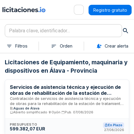
Registro gratuito
Filtros
Orden
Crear alerta
Licitaciones de Equipamiento, maquinaria y
dispositivos en Álava - Provincia
Servicios de asistencia técnica y ejecución de
obras de rehabilitación de la estación de
tratamiento de agua potable de San Bartolomé
Contratación de servicios de asistencia técnica y ejecución
de obras para la rehabilitación de la estación de tratamiento
en Llodio
Aguas de Álava
de agua potable situada en San Bartolomé, en el municipio
Abierto simplificado
·
Oyón
·
Pub.
07/08/2026
de Llodio. El contrato comprende la redacción del proyecto
técnico y la ejecución de las obras correspondientes a la
primera fase de mejora de las instalaciones de tratamiento
PRESUPUESTO
En Plazo
599.382,07 EUR
de agua potable, incluyendo todos los trabajos, inspección,
27/08/2026