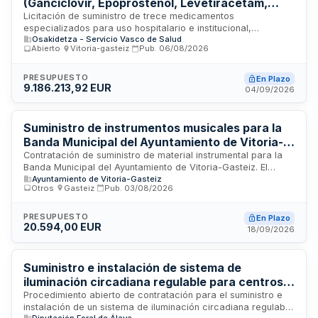
(Ganciclovir, Epoprostenol, Levetiracetam,
Meropenem y otros) - Osakidetza
Licitación de suministro de trece medicamentos
especializados para uso hospitalario e institucional,
Osakidetza - Servicio Vasco de Salud
incluyendo antivirales, vasodilatadores, anticonvulsionantes,
Abierto
·
Vitoria-gasteiz
·
Pub.
06/08/2026
antibióticos y fármacos oncológicos. La contratación corre a
cargo de Osakidetza, el servicio vasco de salud, para
garantizar el abastecimiento continuado de estos productos
PRESUPUESTO
En Plazo
9.186.213,92 EUR
farmacéuticos en presentaciones específicas mediante
04/09/2026
distribución por lotes diferenciados según forma
farmacéutica y dosis.
Suministro de instrumentos musicales para la
Banda Municipal del Ayuntamiento de Vitoria-
Gasteiz
Contratación de suministro de material instrumental para la
Banda Municipal del Ayuntamiento de Vitoria-Gasteiz. El
Ayuntamiento de Vitoria-Gasteiz
suministro comprende un bombardino, un clarinete bajo y dos
Otros
·
Gasteiz
·
Pub.
03/08/2026
flightcases o maletas de transporte especializadas para
timbales. Las características técnicas específicas del
material se detallan en el pliego de condiciones técnicas del
PRESUPUESTO
En Plazo
20.594,00 EUR
contrato.
18/09/2026
Suministro e instalación de sistema de
iluminación circadiana regulable para centros
del Instituto Foral de Bienestar Social
Procedimiento abierto de contratación para el suministro e
instalación de un sistema de iluminación circadiana regulable
Diputación Foral de Álava