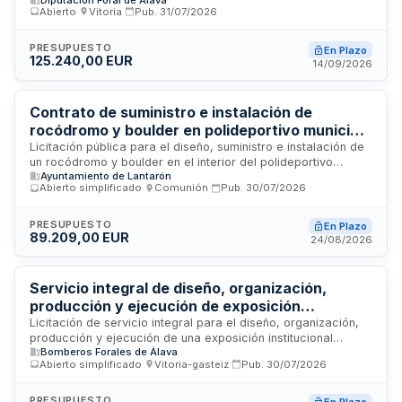
destinado a dos centros dependientes del Instituto Foral de
Abierto
·
Vitoria
·
Pub.
31/07/2026
Bienestar Social. La licitación se rige por las normas de
contratación pública aplicables y busca proveedores
capaces de suministrar e instalar la solución completa de
PRESUPUESTO
En Plazo
125.240,00 EUR
iluminación adaptable a ciclos circadianos. El contrato
14/09/2026
incluye todos los gastos directos e indirectos, impuestos y
licencias necesarias para la ejecución normal de la
prestación.
Contrato de suministro e instalación de
rocódromo y boulder en polideportivo municipal
de Lantarón
Licitación pública para el diseño, suministro e instalación de
un rocódromo y boulder en el interior del polideportivo
Ayuntamiento de Lantarón
municipal Javier Uriarte Jairo ubicado en Comunión,
Abierto simplificado
·
Comunión
·
Pub.
30/07/2026
Lantarón, Álava. El contrato incluye la ejecución completa de
las obras de acondicionamiento y equipamiento de estas
estructuras de escalada deportiva mediante procedimiento
PRESUPUESTO
En Plazo
89.209,00 EUR
abierto simplificado.
24/08/2026
Servicio integral de diseño, organización,
producción y ejecución de exposición
conmemorativa del X Aniversario de Bomberos
Licitación de servicio integral para el diseño, organización,
producción y ejecución de una exposición institucional
Forales de Álava
Bomberos Forales de Álava
conmemorativa del décimo aniversario del Organismo
Abierto simplificado
·
Vitoria-gasteiz
·
Pub.
30/07/2026
Autónomo Bomberos Forales de Álava. La empresa
adjudicataria asumirá la planificación del circuito expositivo,
garantizando un flujo peatonal óptimo, accesible y seguro
PRESUPUESTO