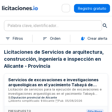
Registro gratuito
Filtros
Orden
Crear alerta
Licitaciones de Servicios de arquitectura,
construcción, ingeniería e inspección en
Alicante - Provincia
Servicios de excavaciones e investigaciones
arqueológicas en el yacimiento Tabayá de
Aspe para el Museo Arqueológico de Alicante
Licitación de servicios para la ejecución de excavaciones e
investigaciones arqueológicas en el yacimiento Tabayá
Diputación provincial de Alicante
ubicado en Aspe, desarrollado por la Diputación Provincial
Abierto simplificado
·
Alicante
·
Pub.
05/08/2026
de Alicante a través del Museo Arqueológico de Alicante.
Los servicios incluyen trabajos de campo arqueológico,
documentación, análisis y todas las actividades necesarias
PRESUPUESTO
En Plazo