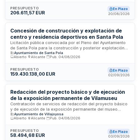
e instalaciones y coordinación de seguridad y salud para la
finalización de un edificio destinado a auditorio municipal. La
PRESUPUESTO
En Plazo
206.611,57 EUR
Junta de Gobierno Local del Ayuntamiento de Xàbia licita
20/08/2026
estos servicios profesionales mediante procedimiento
abierto con criterio de mejor relación calidad-precio.
Concesión de construcción y explotación de
centro y residencia deportivos en Santa Pola
Licitación pública convocada por el Pleno del Ayuntamiento
de Santa Pola para la construcción y posterior explotación
Ayuntamiento de Santa Pola
de un centro y residencia deportivos en la localidad
Abierto
·
Alicante
·
Pub.
04/08/2026
alicantina. El proyecto comprende tanto la fase de obra civil
para la edificación de las instalaciones como la gestión y
operación de las mismas durante el período de concesión.
PRESUPUESTO
En Plazo
159.430.138,00 EUR
Se trata de una iniciativa municipal orientada a dotar a Santa
02/09/2026
Pola de infraestructuras deportivas de calidad que sirvan
tanto a usuarios locales como a potenciales visitantes,
generando además oportunidades de empleo y actividad
Redacción del proyecto básico y de ejecución
económica en la zona.
de la exposición permanente de Vilamuseu
Contratación de servicios de redacción del proyecto básico
y de ejecución de la exposición permanente del museo
Ayuntamiento de Villajoyosa
Vilamuseu. El contrato incluye el diseño arquitectónico, la
Abierto
·
Alicante
·
Pub.
04/08/2026
exposición permanente, una exposición temporal a medio
plazo y el desarrollo de un nuevo sitio web accesible. Se
requiere un equipo multidisciplinar de profesionales para
PRESUPUESTO
En Plazo
58.494,68 EUR
garantizar la calidad y coherencia del proyecto museístico
03/09/2026