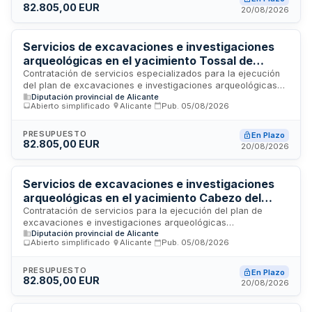
82.805,00 EUR
para el plan de excavaciones programado para la anualidad
20/08/2026
2026.
Servicios de excavaciones e investigaciones
arqueológicas en el yacimiento Tossal de
Manises-Lucentum para el Museo Arqueológico
Contratación de servicios especializados para la ejecución
del plan de excavaciones e investigaciones arqueológicas
de Alicante
Diputación provincial de Alicante
en el yacimiento Tossal de Manises-Lucentum, ubicado en
Abierto simplificado
·
Alicante
·
Pub.
05/08/2026
Alicante. La Diputación Provincial requiere profesionales
cualificados en arqueología medieval para realizar trabajos
de campo, documentación y análisis en este enclave
PRESUPUESTO
En Plazo
82.805,00 EUR
histórico durante el ejercicio anual 2026.
20/08/2026
Servicios de excavaciones e investigaciones
arqueológicas en el yacimiento Cabezo del
Molino de Rojales para el Museo Arqueológico
Contratación de servicios para la ejecución del plan de
excavaciones e investigaciones arqueológicas
de Alicante
Diputación provincial de Alicante
correspondiente a la anualidad 2026 en el yacimiento
Abierto simplificado
·
Alicante
·
Pub.
05/08/2026
Cabezo del Molino ubicado en Rojales, bajo la
responsabilidad del Museo Arqueológico de Alicante. El
contrato incluye trabajos de campo, investigación y
PRESUPUESTO
En Plazo
82.805,00 EUR
documentación arqueológica conforme a las prescripciones
20/08/2026
técnicas específicas establecidas para este lote.