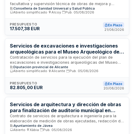
facultativa y supervisión técnica de obras de mejora y
Consellería de Sanidad Universal y Salud Pública
reforma en diversos centros sanitarios de atención primaria
Abierto simplificado
·
Alcoy
·
Pub.
05/08/2026
gestionados por el Departamento de Salud de Alcoy. El
servicio incluye la dirección, coordinación y control de la
ejecución de las obras, garantizando el cumplimiento de
PRESUPUESTO
En Plazo
17.507,38 EUR
normativa técnica, presupuestos y plazos. Esta prestación es
21/08/2026
fundamental para asegurar la calidad constructiva, la
viabilidad técnica y la seguridad en las instalaciones
sanitarias de la provincia de Alicante.
Servicios de excavaciones e investigaciones
arqueológicas para el Museo Arqueológico de
Alicante en el yacimiento Pobla de Ifach de
Contratación de servicios para la ejecución del plan de
excavaciones e investigaciones arqueológicas del Museo
Calp
Diputación provincial de Alicante
Arqueológico de Alicante durante la anualidad 2026. El lote 1
Abierto simplificado
·
Alicante
·
Pub.
05/08/2026
abarca los servicios auxiliares de arqueología en campo en
el yacimiento Pobla de Ifach ubicado en Calp, incluyendo
trabajos de excavación, investigación y documentación
PRESUPUESTO
En Plazo
82.805,00 EUR
arqueológica. Los servicios se desarrollarán conforme a los
20/08/2026
criterios técnicos especificados en las prescripciones
técnicas del pliego, con personal cualificado en arqueología
medieval y experiencia acreditada en investigaciones
Servicios de arquitectura y dirección de obras
arqueológicas.
para finalización de auditorio municipal en
Xàbia
Contrato de servicios de arquitectura e ingeniería para la
elaboración de medición de obras ejecutadas, redacción de
Ayuntamiento de Jávea
proyectos básico y de ejecución, proyecto de instalaciones,
Abierto
·
Xàbia
·
Pub.
05/08/2026
estudio de seguridad y salud, dirección facultativa de obras