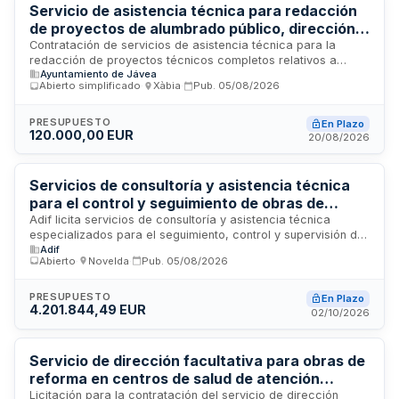
Servicio de asistencia técnica para redacción
de proyectos de alumbrado público, dirección
de obra y coordinación de seguridad y salud -
Contratación de servicios de asistencia técnica para la
redacción de proyectos técnicos completos relativos a
Ayuntamiento de Xàbia
Ayuntamiento de Jávea
alumbrado público, incluyendo dirección de obra y
Abierto simplificado
·
Xàbia
·
Pub.
05/08/2026
coordinación de seguridad y salud en el término municipal de
Xàbia. El servicio comprende la elaboración de memorias,
planos, mediciones, presupuestos y estudios luminotécnicos
PRESUPUESTO
En Plazo
120.000,00 EUR
conforme al Reglamento Electrotécnico para Baja Tensión,
20/08/2026
así como los trabajos de delineación, visado colegial y
coordinación necesarios para la ejecución de
infraestructuras de iluminación pública municipal.
Servicios de consultoría y asistencia técnica
para el control y seguimiento de obras de
instalaciones de seguridad y comunicaciones
Adif licita servicios de consultoría y asistencia técnica
especializados para el seguimiento, control y supervisión de
ferroviarias en el tramo La Encina-Alicante
Adif
las obras del proyecto constructivo de instalaciones de
Abierto
·
Novelda
·
Pub.
05/08/2026
seguridad y comunicaciones en la provincia de Alicante. El
contratista proporcionará apoyo técnico a la dirección de
obra en control cualitativo, seguimiento económico y
PRESUPUESTO
En Plazo
4.201.844,49 EUR
verificación del cumplimiento de condiciones de calidad,
02/10/2026
ambientales y de seguridad establecidas en la normativa
vigente, planes de gestión aprobados y documentación
técnica del proyecto.
Servicio de dirección facultativa para obras de
reforma en centros de salud de atención
primaria del Departamento de Salud de Alcoy
Licitación para la contratación del servicio de dirección