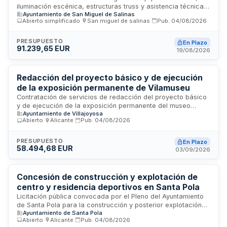
iluminación escénica, estructuras truss y asistencia técnica
Ayuntamiento de San Miguel de Salinas
para las fiestas patronales, feria del comercio y
Abierto simplificado
·
San miguel de salinas
·
Pub.
04/08/2026
celebraciones navideñas. El servicio incluye instalación,
pruebas, puesta en servicio, operación técnica,
mantenimiento y retirada de equipos. La duración inicial es
PRESUPUESTO
En Plazo
91.239,65 EUR
de un año con posibilidad de tres prórrogas anuales
19/08/2026
sucesivas, sin exceder cuatro años. El procedimiento de
adjudicación es abierto simplificado y no se divide en lotes
por razones de integración técnica del sistema escénico.
Redacción del proyecto básico y de ejecución
de la exposición permanente de Vilamuseu
Contratación de servicios de redacción del proyecto básico
y de ejecución de la exposición permanente del museo
Ayuntamiento de Villajoyosa
Vilamuseu. El contrato incluye el diseño arquitectónico, la
Abierto
·
Alicante
·
Pub.
04/08/2026
exposición permanente, una exposición temporal a medio
plazo y el desarrollo de un nuevo sitio web accesible. Se
requiere un equipo multidisciplinar de profesionales para
PRESUPUESTO
En Plazo
58.494,68 EUR
garantizar la calidad y coherencia del proyecto museístico
03/09/2026
integral.
Concesión de construcción y explotación de
centro y residencia deportivos en Santa Pola
Licitación pública convocada por el Pleno del Ayuntamiento
de Santa Pola para la construcción y posterior explotación
Ayuntamiento de Santa Pola
de un centro y residencia deportivos en la localidad
Abierto
·
Alicante
·
Pub.
04/08/2026
alicantina. El proyecto comprende tanto la fase de obra civil