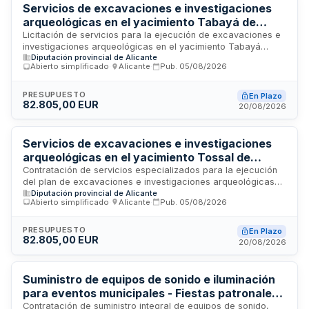
Servicios de excavaciones e investigaciones
arqueológicas en el yacimiento Tabayá de
Aspe para el Museo Arqueológico de Alicante
Licitación de servicios para la ejecución de excavaciones e
investigaciones arqueológicas en el yacimiento Tabayá
Diputación provincial de Alicante
ubicado en Aspe, desarrollado por la Diputación Provincial
Abierto simplificado
·
Alicante
·
Pub.
05/08/2026
de Alicante a través del Museo Arqueológico de Alicante.
Los servicios incluyen trabajos de campo arqueológico,
documentación, análisis y todas las actividades necesarias
PRESUPUESTO
En Plazo
82.805,00 EUR
para el plan de excavaciones programado para la anualidad
20/08/2026
2026.
Servicios de excavaciones e investigaciones
arqueológicas en el yacimiento Tossal de
Manises-Lucentum para el Museo Arqueológico
Contratación de servicios especializados para la ejecución
del plan de excavaciones e investigaciones arqueológicas
de Alicante
Diputación provincial de Alicante
en el yacimiento Tossal de Manises-Lucentum, ubicado en
Abierto simplificado
·
Alicante
·
Pub.
05/08/2026
Alicante. La Diputación Provincial requiere profesionales
cualificados en arqueología medieval para realizar trabajos
de campo, documentación y análisis en este enclave
PRESUPUESTO
En Plazo
82.805,00 EUR
histórico durante el ejercicio anual 2026.
20/08/2026
Suministro de equipos de sonido e iluminación
para eventos municipales - Fiestas patronales,
feria del comercio y Navidad
Contratación de suministro integral de equipos de sonido,