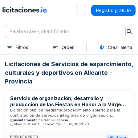
Registro gratuito
Filtros
Orden
Crear alerta
Licitaciones de Servicios de esparcimiento,
culturales y deportivos en Alicante -
Provincia
Servicio de organización, desarrollo y
producción de las Fiestas en Honor a la Virgen
del Remedio 2026 en San Fulgencio
Licitación pública mediante procedimiento abierto para la
contratación de servicios integrales de organización,
Ayuntamiento de San Fulgencio
desarrollo, producción y control de los actos de
Abierto
·
San fulgencio
·
Pub.
06/08/2026
esparcimiento y entretenimiento previstos en las Fiestas en
Honor a la Virgen del Remedio 2026 en San Fulgencio. El
servicio incluye la gestión completa de eventos, contratación
PRESUPUESTO
En Plazo