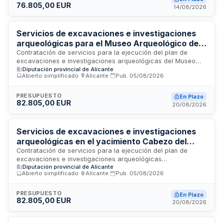
76.805,00 EUR
de artistas, instalación de equipamiento técnico, seguridad y
14/08/2026
logística general. El Ayuntamiento de San Fulgencio requiere
que el contratista cumpla criterios de responsabilidad social,
medioambiental y ética en la ejecución del contrato.
Servicios de excavaciones e investigaciones
arqueológicas para el Museo Arqueológico de
Alicante en el yacimiento Pobla de Ifach de
Contratación de servicios para la ejecución del plan de
excavaciones e investigaciones arqueológicas del Museo
Calp
Diputación provincial de Alicante
Arqueológico de Alicante durante la anualidad 2026. El lote 1
Abierto simplificado
·
Alicante
·
Pub.
05/08/2026
abarca los servicios auxiliares de arqueología en campo en
el yacimiento Pobla de Ifach ubicado en Calp, incluyendo
trabajos de excavación, investigación y documentación
PRESUPUESTO
En Plazo
82.805,00 EUR
arqueológica. Los servicios se desarrollarán conforme a los
20/08/2026
criterios técnicos especificados en las prescripciones
técnicas del pliego, con personal cualificado en arqueología
medieval y experiencia acreditada en investigaciones
Servicios de excavaciones e investigaciones
arqueológicas.
arqueológicas en el yacimiento Cabezo del
Molino de Rojales para el Museo Arqueológico
Contratación de servicios para la ejecución del plan de
excavaciones e investigaciones arqueológicas
de Alicante
Diputación provincial de Alicante
correspondiente a la anualidad 2026 en el yacimiento
Abierto simplificado
·
Alicante
·
Pub.
05/08/2026
Cabezo del Molino ubicado en Rojales, bajo la
responsabilidad del Museo Arqueológico de Alicante. El
contrato incluye trabajos de campo, investigación y
PRESUPUESTO
En Plazo
82.805,00 EUR
documentación arqueológica conforme a las prescripciones
20/08/2026
técnicas específicas establecidas para este lote.