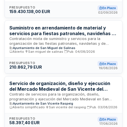
para la edificación de las instalaciones como la gestión y
operación de las mismas durante el período de concesión.
PRESUPUESTO
En Plazo
159.430.138,00 EUR
Se trata de una iniciativa municipal orientada a dotar a Santa
02/09/2026
Pola de infraestructuras deportivas de calidad que sirvan
tanto a usuarios locales como a potenciales visitantes,
generando además oportunidades de empleo y actividad
Suministro en arrendamiento de material y
económica en la zona.
servicios para fiestas patronales, navideñas y
comerciales de San Miguel de Salinas
Contratación mixta de suministro y servicios para la
organización de las fiestas patronales, navideñas y de
Ayuntamiento de San Miguel de Salinas
comercio de San Miguel de Salinas. El contrato comprende el
Abierto
·
San miguel de salinas
·
Pub.
04/08/2026
arrendamiento de carpas, aseos portátiles, decoración
navideña, camerinos temporales y servicios de seguridad,
incluyendo transporte, montaje, desmontaje, puesta en
PRESUPUESTO
En Plazo
210.862,79 EUR
marcha y habilitación de los espacios necesarios para el
19/08/2026
desarrollo de estos eventos festivos municipales.
Servicio de organización, diseño y ejecución
del Mercado Medieval de San Vicente del
Raspeig
Contrato de servicios para la organización, diseño,
programación y ejecución del Mercado Medieval en San
Ayuntamiento de San Vicente Raspeig
Vicente del Raspeig. El adjudicatario será responsable del
Abierto simplificado
·
San vicente del raspeig
·
Pub.
03/08/2026
montaje, coordinación y gestión integral del evento, que
forma parte de la programación de actividades culturales,
comerciales, turísticas y festivas, incluyendo la autorización
PRESUPUESTO
En Plazo
58.397,40 EUR
de ocupación y uso temporal de calles municipales. El
17/08/2026