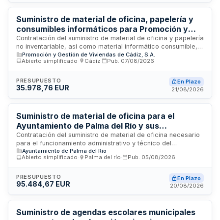
Autónomo de la Junta de Andalucía. El contrato se estructura
en lotes diferenciados de compra de libros y material
didáctico, y adquisición de material específico para
Suministro de material de oficina, papelería y
especialidades formativas.
consumibles informáticos para Promoción y
Gestión de Viviendas de Cádiz, S.A.
Contratación del suministro de material de oficina y papelería
no inventariable, así como material informático consumible,
Promoción y Gestión de Viviendas de Cádiz, S.A.
destinado al funcionamiento diario de las dependencias
Abierto simplificado
·
Cádiz
·
Pub.
07/08/2026
administrativas de PROCASA (Promoción y Gestión de
Viviendas de Cádiz, S.A.), sociedad municipal con sede en
Cádiz. El procedimiento utilizado es abierto simplificado
PRESUPUESTO
En Plazo
35.978,76 EUR
abreviado. El contrato se somete a normativa nacional y
21/08/2026
europea de protección de datos.
Suministro de material de oficina para el
Ayuntamiento de Palma del Río y sus
organismos autónomos
Contratación del suministro de material de oficina necesario
para el funcionamiento administrativo y técnico del
Ayuntamiento de Palma del Río
Ayuntamiento de Palma del Río, el Patronato Deportivo
Abierto simplificado
·
Palma del río
·
Pub.
05/08/2026
Municipal, el Patronato Municipal de Cultura y el Instituto de
Bienestar Social. El contrato incluye la distribución y entrega
de materiales en las oficinas municipales según las
PRESUPUESTO
En Plazo
95.484,67 EUR
necesidades que vayan surgiendo durante su vigencia. Los
20/08/2026
suministros se realizarán a través de precios unitarios
máximos, permitiendo que el contratista oferte mejoras a la
baja.
Suministro de agendas escolares municipales