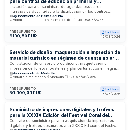
para centros de educación primaria y
secundaria del Ayuntamiento de Palma del Río
Licitación para el suministro de agendas escolares
municipales destinadas a la distribución en los centros
Ayuntamiento de Palma del Río
educativos de primaria y secundaria de Palma del Río
Abierto simplificado
·
Palma del río
·
Pub.
05/08/2026
durante dos períodos escolares consecutivos. El
Ayuntamiento licita la adquisición de este material escolar
para sus centros docentes públicos, con un presupuesto
PRESUPUESTO
En Plazo
9190,80 EUR
máximo establecido y duración plurianual que se extiende a
19/08/2026
dos ejercicios presupuestarios.
Servicio de diseño, maquetación e impresión de
material turístico en régimen de cuenta abierta
para el Ayuntamiento de Marbella
Contratación de un servicio de diseño, maquetación e
impresión de folletos, pósteres y planos turísticos en régimen
Ayuntamiento de Marbella
de cuenta abierta para la Delegación de Turismo del
Abierto simplificado
·
Marbella
·
Pub.
04/08/2026
Ayuntamiento de Marbella. El servicio incluye diseño gráfico,
maquetación, impresión y actualización de contenidos y
fotografías de material promocional turístico en varios
PRESUPUESTO
En Plazo
50.000,00 EUR
idiomas, incluyendo español. La duración del contrato es de
18/08/2026
dos años. Se adjudica mediante procedimiento abierto
simplificado sumario.
Suministro de impresiones digitales y trofeos
para la XXXIX Edición del Festival Coral del
Atlántico del Ayuntamiento de Isla Cristina
Contrato de suministro para la adquisición de impresiones
digitales y trofeos destinados a la XXXIX Edición del Festival
Ayuntamiento de Isla Cristina