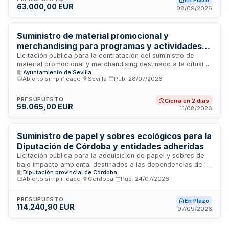
En Plazo
63.000,00 EUR
incluye la entrega, instalación, puesta en marcha y
08/09/2026
funcionamiento de la plataforma, junto con soporte técnico
integral que garantice la operatividad continua del sistema y
la resolución ágil de incidencias técnicas o funcionales.
Suministro de material promocional y
merchandising para programas y actividades
del Servicio de Juventud del Ayuntamiento de
Licitación pública para la contratación del suministro de
material promocional y merchandising destinado a la difusión
Sevilla
Ayuntamiento de Sevilla
y visibilidad de los programas, actividades, actos y acciones
Abierto simplificado
·
Sevilla
·
Pub.
28/07/2026
organizados por el Servicio de Juventud del Ayuntamiento de
Sevilla. El suministro incluye artículos promocionales diversos
que faciliten la comunicación y promoción de las iniciativas
PRESUPUESTO
Cierra en 2 días
59.065,00 EUR
municipales dirigidas al público joven. La licitación se
11/08/2026
convoca con un presupuesto base de 59.065 euros y se
gestiona a través de los Órganos Directivos del Ayuntamiento
de Sevilla.
Suministro de papel y sobres ecológicos para la
Diputación de Córdoba y entidades adheridas
Licitación pública para la adquisición de papel y sobres de
bajo impacto ambiental destinados a las dependencias de la
Diputación provincial de Córdoba
Diputación de Córdoba y los organismos institucionales que
Abierto simplificado
·
Córdoba
·
Pub.
24/07/2026
se adhieran al acuerdo. El suministro incluye materiales con
certificaciones de sostenibilidad para la gestión
administrativa y documental de la administración provincial.
PRESUPUESTO
En Plazo
114.240,90 EUR
La contratación se realiza desde la Delegación de
07/09/2026
Presidencia, Gobierno Interior y Vivienda, buscando fomentar
la compra pública ecológica en la gestión de recursos