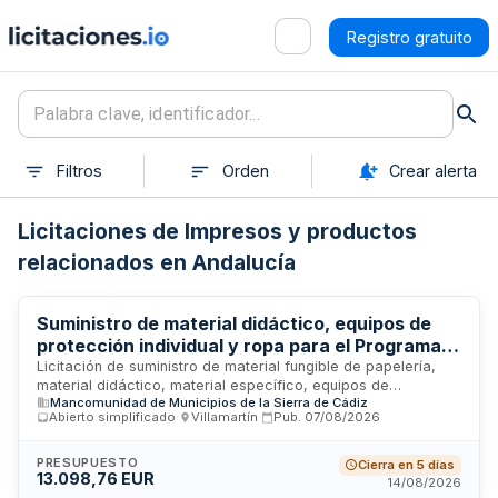
Registro gratuito
Filtros
Orden
Crear alerta
Licitaciones de Impresos y productos
relacionados en Andalucía
Suministro de material didáctico, equipos de
protección individual y ropa para el Programa
de Empleo y Formación FONESPERA de la
Licitación de suministro de material fungible de papelería,
material didáctico, material específico, equipos de
Mancomunidad de Municipios de la Sierra de
Mancomunidad de Municipios de la Sierra de Cádiz
protección individual, ropa deportiva y alquiler de equipos
Cádiz
Abierto simplificado
·
Villamartín
·
Pub.
07/08/2026
informáticos para la ejecución del Programa de Empleo y
Formación FONESPERA. La convocatoria es realizada por la
Mancomunidad de Municipios de la Sierra de Cádiz con
PRESUPUESTO
Cierra en 5 días
13.098,76 EUR
financiación de la Consejería de Empleo, Empresa y Trabajo
14/08/2026