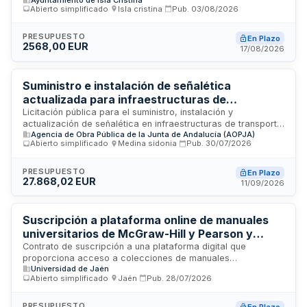
Coral del Atlántico, organizado por el Ayuntamiento de Isla
Abierto simplificado
·
Isla cristina
·
Pub.
03/08/2026
Cristina. Los materiales deberán estar disponibles antes de
la celebración del evento, prevista para octubre de 2026. El
adjudicatario asumirá todos los medios técnicos, materiales
PRESUPUESTO
En Plazo
2568,00 EUR
y personales necesarios para la correcta ejecución de la
17/08/2026
prestación, garantizando el cumplimiento de la normativa
laboral y de seguridad social aplicable.
Suministro e instalación de señalética
actualizada para infraestructuras de
transporte - Agencia de Obra Pública de la
Licitación pública para el suministro, instalación y
actualización de señalética en infraestructuras de transporte
Junta de Andalucía
Agencia de Obra Pública de la Junta de Andalucía (AOPJA)
gestionadas por la Agencia de Obra Pública de la Junta de
Abierto simplificado
·
Medina sidonia
·
Pub.
30/07/2026
Andalucía. El contrato comprende la provisión de materiales
señaléticos modernizados y su colocación en instalaciones
de transporte, con un presupuesto de aproximadamente
PRESUPUESTO
En Plazo
27.868,02 EUR
veintiocho mil euros. El trabajo se ejecutará conforme a
11/09/2026
normativa vigente de señalización y accesibilidad,
garantizando la clara identificación y orientación de usuarios
en las dependencias de transporte.
Suscripción a plataforma online de manuales
universitarios de McGraw-Hill y Pearson y
libros de García Maroto para la Biblioteca de la
Contrato de suscripción a una plataforma digital que
proporciona acceso a colecciones de manuales
Universidad de Jaén
Universidad de Jaén
universitarios de las editoriales McGraw-Hill y Pearson, así
Abierto simplificado
·
Jaén
·
Pub.
28/07/2026
como libros de la Editorial García Maroto, destinada a
satisfacer las necesidades de consulta y formación de la
comunidad académica de la Universidad de Jaén. El servicio
PRESUPUESTO