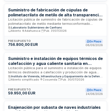
programación prevista sin perjuicio de adaptaciones
puntuales por razones organizativas, técnicas o de
seguridad.
Suministro de fabricación de cúpulas de
polimetacrilato de metilo de alta transparencia
ultravioleta por termoconformado para
Licitación pública de suministro de fabricación de cúpulas de
polimetacrilato de metilo mediante termoconformado
fotomultiplicadores del experimento
Laboratorio Subterráneo de Canfranc
destinadas a cubiertas anti-implosión para
Hyperkamiokande
Abierto
·
Adahuesca
·
Pub.
31/07/2026
fotomultiplicadores de 20 pulgadas del experimento
científico Hyperkamiokande. El contrato se adjudica
mediante procedimiento abierto bajo regulación armonizada
PRESUPUESTO
En Plazo
756.800,00 EUR
y es responsabilidad del Consorcio LSC. El suministro incluye
08/09/2026
planchas de polimetacrilato de alta transparencia a luz
ultravioleta importadas de país no comunitario, aplicándose
régimen de perfeccionamiento activo con suspensión de IVA
Suministro e instalación de equipos térmicos de
en la transformación.
calefacción y agua caliente sanitaria en
viviendas del INVIED en el Área Territorial
Licitación pública para el suministro e instalación de equipos
térmicos destinados a calefacción y producción de agua
Norte
Instituto de Vivienda, Infraestructura y Equipamiento de la Defensa (INVIED)
caliente sanitaria en viviendas gestionadas por el INVIED O.A.
Abierto simplificado
·
Cosuenda
·
Pub.
30/07/2026
en la Área Territorial Norte. El contrato se ejecutará mediante
procedimiento abierto simplificado abreviado, con un plazo
de ejecución de doce meses. Los licitadores deberán
PRESUPUESTO
En Plazo
59.950,00 EUR
acreditar su solvencia económica, financiera y técnica, así
24/08/2026
como su inscripción en el Registro Oficial de Licitadores y
Empresas Clasificadas del Sector Público.
Enajenación por subasta de naves industriales