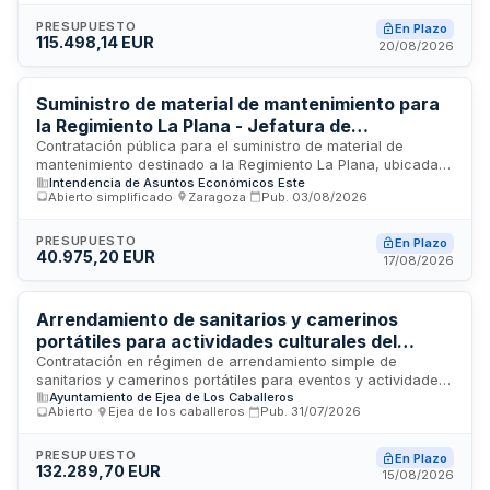
calentamiento de agua en la piscina cubierta del parque
municipal. El contrato incluye las adaptaciones y
PRESUPUESTO
En Plazo
115.498,14 EUR
modificaciones técnicas necesarias para la integración de
20/08/2026
las nuevas calderas en la instalación actual. La empresa
adjudicataria deberá ejecutar la totalidad de las
prestaciones conforme a las especificaciones técnicas
Suministro de material de mantenimiento para
establecidas, presentando una única factura electrónica tras
la Regimiento La Plana - Jefatura de
la recepción positiva de los trabajos.
Intendencia de Asuntos Económicos Este
Contratación pública para el suministro de material de
mantenimiento destinado a la Regimiento La Plana, ubicada
Intendencia de Asuntos Económicos Este
en Castellón. El contrato incluye materiales eléctricos,
Abierto simplificado
·
Zaragoza
·
Pub.
03/08/2026
fontanería, pinturas y ferretería general necesarios para las
tareas de mantenimiento de las instalaciones militares. La
administración contratante es la Jefatura de Intendencia de
PRESUPUESTO
En Plazo
40.975,20 EUR
Asuntos Económicos Este, dependiente de la Administración
17/08/2026
General del Estado. El plazo de ejecución se extiende hasta
noviembre de dos mil veintiséis, con entrega del material en
las instalaciones de la unidad en horario matinal.
Arrendamiento de sanitarios y camerinos
portátiles para actividades culturales del
Ayuntamiento de Ejea
Contratación en régimen de arrendamiento simple de
sanitarios y camerinos portátiles para eventos y actividades
Ayuntamiento de Ejea de Los Caballeros
culturales organizados por el Ayuntamiento de Ejea. El
Abierto
·
Ejea de los caballeros
·
Pub.
31/07/2026
servicio incluye suministro, transporte de instalación y
retirada, limpieza y mantenimiento según programación
establecida. La ejecución se divide en lotes según
PRESUPUESTO
En Plazo
132.289,70 EUR
características específicas de cada evento, con ajuste a la
15/08/2026