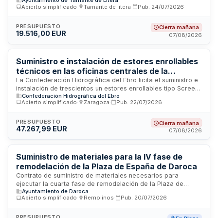
Ayuntamiento de Tamarite de Litera
Litera. El Ayuntamiento de Tamarite de Litera licita este
Abierto simplificado
·
Tamarite de litera
·
Pub.
24/07/2026
servicio de mantenimiento, conservación y mejora de la
señalización vial horizontal municipal. Se establece un único
criterio de adjudicación basado en el precio. El contratista
PRESUPUESTO
Cierra mañana
19.516,00 EUR
deberá garantizar el cumplimiento de condiciones
07/08/2026
especiales de ejecución orientadas a la minimización del
impacto ambiental, incluyendo la promoción del reciclado de
productos y la gestión responsable de residuos. El plazo de
Suministro e instalación de estores enrollables
garantía será de un año desde la conformidad del trabajo.
técnicos en las oficinas centrales de la
Confederación Hidrográfica del Ebro en
La Confederación Hidrográfica del Ebro licita el suministro e
instalación de trescientos un estores enrollables tipo Screen
Zaragoza
Confederación Hidrográfica del Ebro
fabricados en tejido técnico de protección solar en sus
Abierto simplificado
·
Zaragoza
·
Pub.
22/07/2026
oficinas centrales ubicadas en el Paseo Sagasta de
Zaragoza. Los estores, con garantía de cinco años, están
compuestos por fibra de vidrio y PVC con estructura Natté y
PRESUPUESTO
Cierra mañana
47.267,99 EUR
factor de apertura del cinco por ciento, destinados a
07/08/2026
mejorar la eficiencia energética del edificio tras la
sustitución de ventanas realizada recientemente.
Suministro de materiales para la IV fase de
remodelación de la Plaza de España de Daroca
Contrato de suministro de materiales necesarios para
ejecutar la cuarta fase de remodelación de la Plaza de
Ayuntamiento de Daroca
España en Daroca. Los materiales incluyen áridos, hormigón,
Abierto simplificado
·
Remolinos
·
Pub.
20/07/2026
acero, cemento, revestimientos de granito y travertino,
además de elementos decorativos como bolardos y
bordillos. La administración local requiere estos suministros
PRESUPUESTO