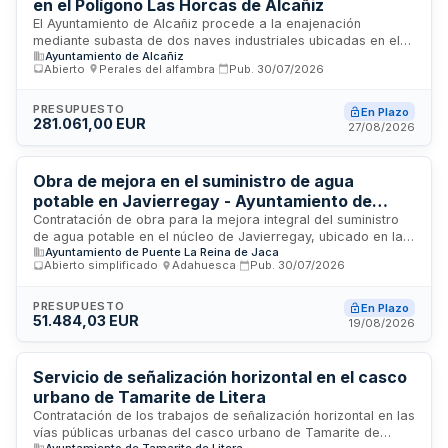
en el Polígono Las Horcas de Alcañiz
El Ayuntamiento de Alcañiz procede a la enajenación
mediante subasta de dos naves industriales ubicadas en el
Ayuntamiento de Alcañiz
Polígono Las Horcas, destinadas exclusivamente a uso
Abierto
·
Perales del alfambra
·
Pub.
30/07/2026
industrial. Se trata de dos naves de una sola planta,
diáfanas, con superficie útil de trescientos metros
cuadrados cada una, situadas en suelo urbano consolidado.
PRESUPUESTO
En Plazo
281.061,00 EUR
Los licitadores deberán presentar ofertas económicas,
27/08/2026
siendo adjudicatario quien presente la oferta de mayor
cuantía. El pago deberá realizarse en los quince días
posteriores a la notificación de adjudicación.
Obra de mejora en el suministro de agua
potable en Javierregay - Ayuntamiento de
Puente la Reina de Jaca
Contratación de obra para la mejora integral del suministro
de agua potable en el núcleo de Javierregay, ubicado en la
Ayuntamiento de Puente La Reina de Jaca
provincia de Huesca. El proyecto incluye la instalación de
Abierto simplificado
·
Adahuesca
·
Pub.
30/07/2026
una planta de tratamiento de agua, sistemas de filtración y
las correspondientes instalaciones eléctricas necesarias
para su funcionamiento. La ejecución requiere la
PRESUPUESTO
En Plazo
51.484,03 EUR
coordinación simultánea de diversas actividades
19/08/2026
constructivas, lo que justifica la adjudicación a un único
contratista. El procedimiento de selección utilizado es el
abierto simplificado con criterios de valoración basados en
Servicio de señalización horizontal en el casco
la mejor relación calidad-precio.
urbano de Tamarite de Litera
Contratación de los trabajos de señalización horizontal en las
vías públicas urbanas del casco urbano de Tamarite de