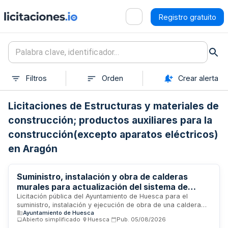
Registro gratuito
Filtros
Orden
Crear alerta
Licitaciones de Estructuras y materiales de
construcción; productos auxiliares para la
construcción(excepto aparatos eléctricos)
en Aragón
Suministro, instalación y obra de calderas
murales para actualización del sistema de
climatización y calentamiento de agua en
Licitación pública del Ayuntamiento de Huesca para el
suministro, instalación y ejecución de obra de una caldera
piscina cubierta municipal de Huesca
Ayuntamiento de Huesca
mural maestra y tres calderas murales esclavas destinadas
Abierto simplificado
·
Huesca
·
Pub.
05/08/2026
a modernizar el sistema existente de climatización y