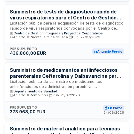
centro hospitalario y se regirá por las prescripciones
técnicas establecidas en el pliego correspondiente.
Suministro de tests de diagnóstico rápido de
virus respiratorios para el Centro de Gestión
Integrada y Proyectos Corporativos
Licitación pública para la adquisición de tests de diagnóstico
rápido de virus respiratorios convocada por el Centro de
Centro de Gestion Integrada y Proyectos Corporativos
Gestión Integrada y Proyectos Corporativos. El suministro
Abierto
·
Puente la reina de jaca
·
Pub.
22/07/2026
está destinado a facilitar la detección ágil de patógenos
respiratorios mediante pruebas diagnósticas de rápida
ejecución. Esta convocatoria, con presupuesto de
PRESUPUESTO
Anuncio Previo
436.800,00 EUR
trescientos sesenta y cuatro mil euros, se enmarca en las
necesidades sanitarias y operativas del organismo
contratante ubicado en Puente la Reina de Jaca. Se admiten
ofertas de proveedores especializados en productos de
Suministro de medicamentos antiinfecciosos
diagnóstico clínico y kits de pruebas de laboratorio.
parenterales Ceftarolina y Dalbavancina para
hospitales universitarios de Zaragoza
Licitación pública de suministro de medicamentos
antiinfecciosos de administración parenteral,
Departamento de Sanidad
específicamente Ceftarolina y Dalbavancina, destinados al
Abierto
·
Remolinos
·
Pub.
21/07/2026
abastecimiento del Hospital Universitario Miguel Servet y del
Hospital de la Defensa de Zaragoza. La Gerencia Sector
Sanitario de Zaragoza 2 licita este contrato para garantizar
PRESUPUESTO
En Plazo
373.968,00 EUR
la disponibilidad de estos fármacos de uso hospitalario en el
24/08/2026
tratamiento de infecciones bacterianas graves. El suministro
comprende la entrega periódica de estos medicamentos
conforme a los estándares farmacéuticos requeridos por los
Suministro de material analítico para técnicas
centros sanitarios.