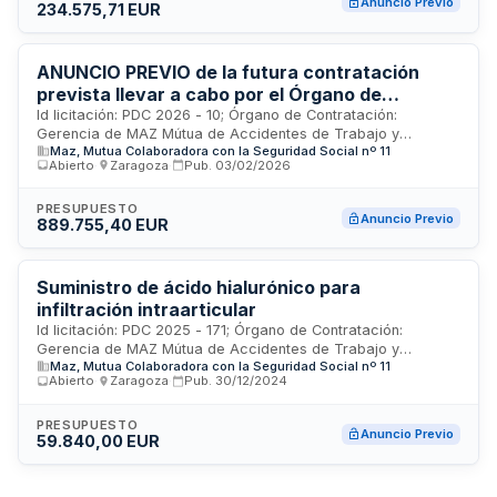
Anuncio Previo
234.575,71 EUR
ANUNCIO PREVIO de la futura contratación
prevista llevar a cabo por el Órgano de
Contratación de MAZ a lo largo del ejercicio
Id licitación: PDC 2026 - 10; Órgano de Contratación:
Gerencia de MAZ Mútua de Accidentes de Trabajo y
2026 del suministro de medicamentos diversos
Maz, Mutua Colaboradora con la Seguridad Social nº 11
Enfermedades Profesionales de la Seguridad Social nº 11;
con destino al servicio de farmacia del Hospital
Abierto
·
Zaragoza
·
Pub.
03/02/2026
Importe: 0 EUR; Estado: PRE
MAZ en Zaragoza.
PRESUPUESTO
Anuncio Previo
889.755,40 EUR
Suministro de ácido hialurónico para
infiltración intraarticular
Id licitación: PDC 2025 - 171; Órgano de Contratación:
Gerencia de MAZ Mútua de Accidentes de Trabajo y
Maz, Mutua Colaboradora con la Seguridad Social nº 11
Enfermedades Profesionales de la Seguridad Social nº 11;
Abierto
·
Zaragoza
·
Pub.
30/12/2024
Importe: 0 EUR; Estado: PRE
PRESUPUESTO
Anuncio Previo
59.840,00 EUR