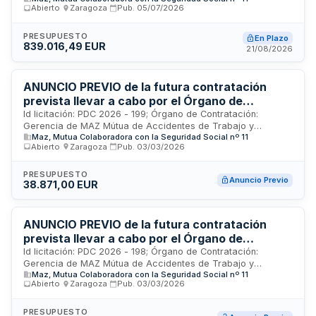
Abierto
·
Zaragoza
·
Pub.
05/07/2026
Trabajo y Enfermedades Profesionales de la Seguridad
Social nº 11, ubicado en Zaragoza. La Gerencia de MAZ
precisa proveedores de medicamentos y productos
PRESUPUESTO
En Plazo
839.016,49 EUR
farmacéuticos variados para atender la demanda asistencial
21/08/2026
de sus pacientes hospitalizados y ambulatorios. El contrato
se enmarca en los procedimientos de contratación del
sector público de defensa, seguridad y sanidad.
ANUNCIO PREVIO de la futura contratación
prevista llevar a cabo por el Órgano de
Contratación de MAZ a lo largo del ejercicio
Id licitación: PDC 2026 - 199; Órgano de Contratación:
Gerencia de MAZ Mútua de Accidentes de Trabajo y
2026 del suministro de nutrición enteral y
Maz, Mutua Colaboradora con la Seguridad Social nº 11
Enfermedades Profesionales de la Seguridad Social nº 11;
material fungible para su administración,
Abierto
·
Zaragoza
·
Pub.
03/03/2026
Importe: 0 EUR; Estado: PRE
incluyendo la cesión de bombas para la
administración de nutrición enteral.
PRESUPUESTO
Anuncio Previo
38.871,00 EUR
ANUNCIO PREVIO de la futura contratación
prevista llevar a cabo por el Órgano de
Contratación de MAZ a lo largo del ejercicio
Id licitación: PDC 2026 - 198; Órgano de Contratación:
Gerencia de MAZ Mútua de Accidentes de Trabajo y
2026 del Suministro de soluciones
Maz, Mutua Colaboradora con la Seguridad Social nº 11
Enfermedades Profesionales de la Seguridad Social nº 11;
intravenosas e irrigación con destino al
Abierto
·
Zaragoza
·
Pub.
03/03/2026
Importe: 0 EUR; Estado: PRE
servicio de farmacia del Hospital de MAZ en
Zaragoza.
PRESUPUESTO