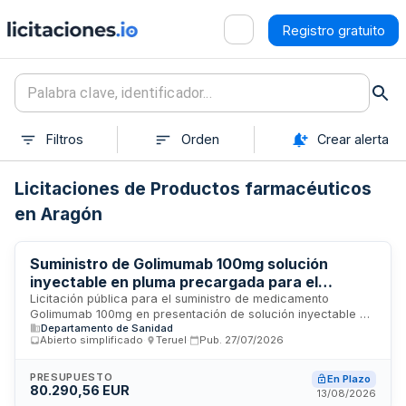
Registro gratuito
Filtros
Orden
Crear alerta
Licitaciones de Productos farmacéuticos
en Aragón
Suministro de Golimumab 100mg solución
inyectable en pluma precargada para el
Servicio de Farmacia del Hospital Universitario
Licitación pública para el suministro de medicamento
Golimumab 100mg en presentación de solución inyectable en
Obispo Polanco de Teruel
Departamento de Sanidad
pluma precargada destinado al Servicio de Farmacia del
Abierto simplificado
·
Teruel
·
Pub.
27/07/2026
Hospital Universitario Obispo Polanco de Teruel. El contrato
se tramita mediante procedimiento abierto simplificado a
través del Servicio Aragonés de Salud, Gerencia Sector de
PRESUPUESTO
En Plazo
80.290,56 EUR
Teruel. El suministro responde a necesidades sanitarias del
13/08/2026