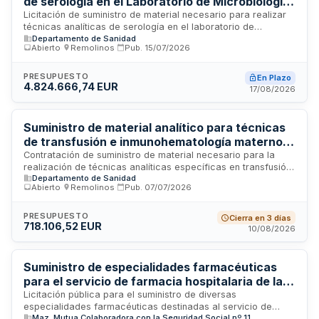
de serología en el Laboratorio de Microbiología
del Hospital Universitario Miguel Servet
Licitación de suministro de material necesario para realizar
técnicas analíticas de serología en el laboratorio de
Departamento de Sanidad
microbiología del Hospital Universitario Miguel Servet de
Abierto
·
Remolinos
·
Pub.
15/07/2026
Zaragoza. El contrato incluye la entrega sucesiva de
reactivos, equipamiento y consumibles según las
necesidades del laboratorio, con posibilidad de adecuación
PRESUPUESTO
En Plazo
4.824.666,74 EUR
de espacios e instalaciones. Se estructura en cuatro lotes
17/08/2026
independientes adjudicables a un único licitador por lote,
mediante procedimiento abierto con varios criterios de
adjudicación.
Suministro de material analítico para técnicas
de transfusión e inmunohematología materno
fetal del Hospital Universitario Miguel Servet
Contratación de suministro de material necesario para la
realización de técnicas analíticas específicas en transfusión
de Zaragoza
Departamento de Sanidad
e inmunohematología materno fetal. El Servicio Aragonés de
Abierto
·
Remolinos
·
Pub.
07/07/2026
Salud, a través del Hospital Universitario Miguel Servet de
Zaragoza, licita la adquisición de los reactivos, equipos y
consumibles requeridos para estas prestaciones
PRESUPUESTO
Cierra en 3 días
718.106,52 EUR
diagnósticas y transfusionales. El contrato se adjudicará a un
10/08/2026
único adjudicatario mediante procedimiento abierto con
varios criterios de adjudicación, requiriéndose el
cumplimiento inexcusable de especificaciones técnicas
Suministro de especialidades farmacéuticas
detalladas en el Pliego de Prescripciones Técnicas.
para el servicio de farmacia hospitalaria de la
Mutualidad de Accidentes de Trabajo y
Licitación pública para el suministro de diversas
especialidades farmacéuticas destinadas al servicio de
Enfermedades Profesionales nº 11 en Zaragoza
Maz, Mutua Colaboradora con la Seguridad Social nº 11
farmacia del hospital de la Mutualidad de Accidentes de