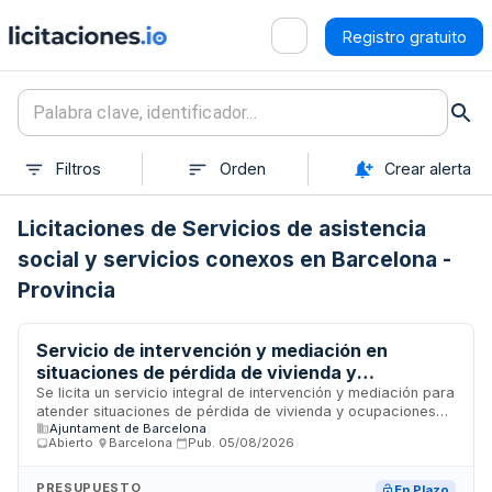
Registro gratuito
Filtros
Orden
Crear alerta
Licitaciones de Servicios de asistencia
social y servicios conexos en Barcelona -
Provincia
Servicio de intervención y mediación en
situaciones de pérdida de vivienda y
ocupaciones en Barcelona
Se licita un servicio integral de intervención y mediación para
atender situaciones de pérdida de vivienda y ocupaciones
Ajuntament de Barcelona
en la ciudad de Barcelona. El Ayuntamiento de Barcelona
Abierto
·
Barcelona
·
Pub.
05/08/2026
contrata profesionales especializados que realizarán tareas
de valoración técnica de vulnerabilidad, intermediación,
negociación en casos de desalojo y acompañamiento a las
PRESUPUESTO
En Plazo