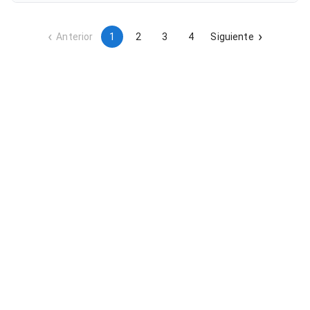
fortalecer la cohesión social y la participación ciudadana en
la zona mediante una gestión profesional del equipamiento
comunitario.
Anterior
1
2
3
4
Siguiente