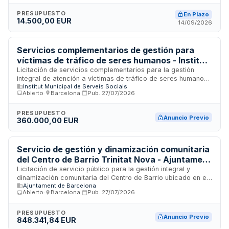
servicio incluye tareas de consultoría estratégica dirigidas a
modernizar y optimizar la estructura de gestión de los
PRESUPUESTO
En Plazo
14.500,00 EUR
programas de cooperación internacional del Departament
14/09/2026
d'Acció Exterior i Unió Europea, con sede en Barcelona.
Servicios complementarios de gestión para
víctimas de tráfico de seres humanos - Institut
Municipal de Serveis Socials de Barcelona
Licitación de servicios complementarios para la gestión
integral de atención a víctimas de tráfico de seres humanos.
Institut Municipal de Serveis Socials
El Institut Municipal de Serveis Socials de Barcelona contrata
Abierto
·
Barcelona
·
Pub.
27/07/2026
coordinación de programas, servicios de recepción y
gestión administrativa, traducción e interpretación con
mediación intercultural, representación jurídica especializada
PRESUPUESTO
Anuncio Previo
360.000,00 EUR
en tráfico de personas y supervisión de actividades. El
conjunto de servicios forma parte de un dispositivo municipal
dirigido a proporcionar atención multidisciplinar y
especializada a personas víctimas de explotación,
Servicio de gestión y dinamización comunitaria
garantizando acceso a derechos y protección integral en la
del Centro de Barrio Trinitat Nova - Ajuntament
ciudad.
de Barcelona
Licitación de servicio público para la gestión integral y
dinamización comunitaria del Centro de Barrio ubicado en el
Ajuntament de Barcelona
barrio de Trinitat Nova de Barcelona. El contrato incluye la
Abierto
·
Barcelona
·
Pub.
27/07/2026
prestación de servicios de animación sociocultural, gestión
de actividades comunitarias y dinamización del espacio con
criterios de contratación pública sostenible. El organismo
PRESUPUESTO
Anuncio Previo
848.341,84 EUR
responsable es el Ajuntament de Barcelona, que busca