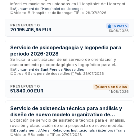
infantiles municipales ubicadas en L'Hospitalet de Llobregat,
mantenimiento - Ayuntamiento de L'Hospitalet
Ajuntament de l'Hospitalet de Llobregat
divididas en dos lotes. El servicio comprende la atención
de Llobregat
Abierto
·
L'hospitalet de llobregat
·
Pub.
28/07/2026
educativa a menores de cero a tres años, administración de
centros, servicio de comedor y descanso, servicio de
acogida, limpieza de instalaciones, mantenimiento de
PRESUPUESTO
En Plazo
20.195.416,95 EUR
infraestructuras y gestión del padrón de usuarios
13/08/2026
diferenciado por servicios utilizados para efectos de
recaudación de precios públicos. La ejecución se realizará
mediante gestión indirecta por parte de empresa
Servicio de psicopedagogía y logopedia para
adjudicataria.
período 2026-2028
Se licita la contratación de un servicio de orientación y
asesoramiento psicopedagógico y logopédico para el
Ajuntament de Sant Pere de Riudebitlles
período 2026-2028, con dedicación de 12 horas semanales
Otros
·
Sant pere de riudebitlles
·
Pub.
28/07/2026
distribuidas en 10 meses anuales de septiembre a junio. El
Ayuntamiento requiere personal técnico especializado para
cubrir necesidades sociales que no pueden ser satisfechas
PRESUPUESTO
Cierra en 5 días
51.840,00 EUR
con medios propios. El adjudicatario deberá contar con
11/08/2026
seguro de responsabilidad civil actualizado y cumplir con los
requisitos técnicos y de capacitación profesional
establecidos.
Servicio de asistencia técnica para análisis y
diseño de nuevo modelo organizativo de
cooperación al desarrollo - Generalitat de
Licitación de servicio de asistencia técnica para el análisis,
revisión y elaboración de una propuesta de nuevo modelo
Catalunya
Departament d'Afers i Relacions Institucionals i Exteriors i Transparència
organizativo funcional y orgánico de la cooperación al
Abierto
·
Barcelona
·
Pub.
27/07/2026
desarrollo del Gobierno de la Generalitat de Catalunya. El