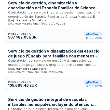
meses, siendo doce meses y setenta y tres centésimas de
Servicio de gestión, dinamización y
prestación efectiva. La contratación está sujeta a la Ley de
coordinación del Espacio Familiar de Crianza
Contratos del Sector Público y a medidas de sostenibilidad
Municipal El Pequeño Dragón del Ayuntamiento
Contratación del servicio integral de gestión, dinamización y
en la contratación.
coordinación del Espacio Familiar de Crianza Municipal El
de Barcelona
Ajuntament de Barcelona
Pequeño Dragón, ubicado en el distrito de Sarrià-Sant
Abierto
·
Barcelona
·
Pub.
30/07/2026
Gervasi de Barcelona. El equipamiento municipal atiende a
familias con hijos de cero a tres años no escolarizados,
ofreciendo un espacio educativo normalizador que cubre
PRESUPUESTO
En Plazo
507.482,05 EUR
necesidades socioeducativas. Los servicios incluyen
15/09/2026
espacios para bebés, actividades lúdicas, talleres
familiares, charlas temáticas, casal de verano,
celebraciones festivas y ludoteca para escuelas de
Servicio de gestión y dinamización del espacio
educación especial, con dinamización especial los viernes
de juego l'Encaix para familias con menores -
por la tarde.
Ayuntamiento de Granollers
Contratación del servicio de gestión y dinamización del
espacio de juego l'Encaix, dirigido a familias con niños de
Ajuntament de Granollers
tres a doce años. El servicio se enmarca en el Programa
Abierto
·
Granollers
·
Pub.
29/07/2026
Tiempo para cuidados, impulsado por el Centro para la
Igualdad y Recursos para Mujeres del Ayuntamiento de
Granollers y subvencionado por el Departamento de Igualdad
PRESUPUESTO
En Plazo
105.688,46 EUR
y Feminismos de la Generalitat de Cataluña. La prestación se
14/08/2026
realizará en las instalaciones municipales de Can Relats y
otros equipamientos municipales según necesidades.
Servicio de gestión integral de escuelas
infantiles municipales incluyendo atención
educativa, comedor, acogida, limpieza y
Licitación para la gestión integral de cinco escuelas