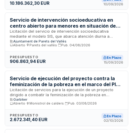
10.186.362,30 EUR
familias afectadas. El servicio se ejecutará a través de
10/09/2026
equipos multidisciplinares de técnicos con formación en
mediación, trabajo social, educación social y derecho.
Servicio de intervención socioeducativa en
centro abierto para menores en situación de
vulnerabilidad del Ayuntamiento de Parets del
Licitación del servicio de intervención socioeducativa
mediante el modelo SIS, que abarca atención diurna a
Vallès
Ajuntament de Parets del Vallès
menores con situaciones de vulnerabilidad y apoyo a
Abierto
·
Parets del vallès
·
Pub.
04/08/2026
familias con dificultades en competencias parentales en el
municipio de Parets del Vallès. El servicio incluye
rehabilitación de competencias parentales, espacios de
PRESUPUESTO
En Plazo
906.863,94 EUR
referencia para menores, trabajo en socialización y
15/09/2026
desarrollo personal, adquisición de autonomía y habilidades
sociales.
Servicio de ejecución del proyecto contra la
feminización de la pobreza en el marco del Plan
de Barrios de Barcelona con medidas de
Licitación de servicios para la ejecución de un proyecto
dirigido a combatir la feminización de la pobreza en
contratación pública sostenible
Garbiker
Barcelona, dentro del Plan de Barrios municipal y con el
Abierto
·
Monistrol de calders
·
Pub.
03/08/2026
apoyo del Plan de Barrios y Viles de Cataluña de la
Generalitat. El contrato comprende dieciséis lotes de
prestación de servicios de acción social, incluyendo
PRESUPUESTO
En Plazo
2.672.341,40 EUR
formación profesionalizadora, orientación laboral,
02/10/2026
intermediación con empresas y apoyo emocional a mujeres
en situación de vulnerabilidad. La duración es de catorce