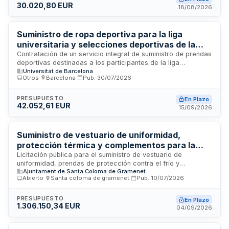
30.020,80 EUR
puntualidad en las entregas, asumir todas las despesas de
18/08/2026
manipulación y transporte hasta el lugar de destino, y
responsabilizarse por cualquier daño antes de la recepción.
Se establece un límite de devoluciones defectuosas del
Suministro de ropa deportiva para la liga
treinta por ciento para mantener el contrato vigente.
universitaria y selecciones deportivas de la
Universidad de Barcelona mediante plataforma
Contratación de un servicio integral de suministro de prendas
deportivas destinadas a los participantes de la liga
de venta en línea con distribución a domicilio
Universitat de Barcelona
universitaria y las selecciones deportivas de la Universidad
Otros
·
Barcelona
·
Pub.
30/07/2026
de Barcelona. El proveedor deberá disponer de una
plataforma de comercio electrónico que permita a los
usuarios solicitar productos, con entrega en el domicilio
PRESUPUESTO
En Plazo
42.052,61 EUR
indicado en cada pedido en un máximo de diez días
15/09/2026
naturales. El contrato incluye transporte y distribución de los
encargos, funcionando bajo un sistema de tracto sucesivo
sin compromisos mínimos de compra hasta agotar el
Suministro de vestuario de uniformidad,
presupuesto disponible.
protección térmica y complementos para la
Policía Local de Santa Coloma de Gramanet
Licitación pública para el suministro de vestuario de
uniformidad, prendas de protección contra el frío y
Ajuntament de Santa Coloma de Gramenet
complementos destinados al cuerpo de Policía Local de
Abierto
·
Santa coloma de gramenet
·
Pub.
10/07/2026
Santa Coloma de Gramanet. El contrato se divide en dos
lotes: artículos de uniformidad y protección térmica, y
complementos. Incluye medidas de contratación socialmente
PRESUPUESTO
En Plazo
1.306.150,34 EUR
responsable orientadas al reciclaje y reutilización de
04/09/2026
materiales.