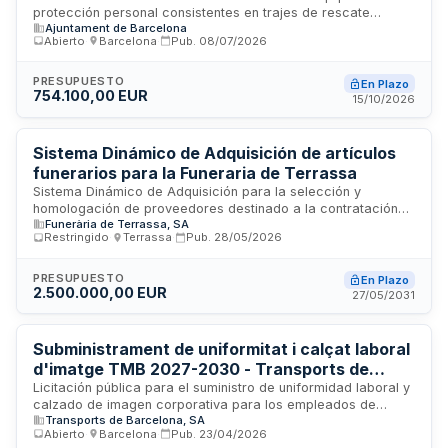
protección personal consistentes en trajes de rescate
Ajuntament de Barcelona
técnico y forestal, así como mallas deportivas interiores
Abierto
·
Barcelona
·
Pub.
08/07/2026
para el personal del Servicio de Protección Civil, Prevención,
Extinción de Incendios y Salvamento del Ayuntamiento de
Barcelona. El contrato se estructura en dos lotes
PRESUPUESTO
En Plazo
754.100,00 EUR
diferenciados y está sujeto a medidas de contratación
15/10/2026
pública sostenible conforme a la legislación vigente.
Sistema Dinámico de Adquisición de artículos
funerarios para la Funeraria de Terrassa
Sistema Dinámico de Adquisición para la selección y
homologación de proveedores destinado a la contratación
Funerària de Terrassa, SA
sucesiva de suministro bajo demanda de artículos funerarios
Restringido
·
Terrassa
·
Pub.
28/05/2026
para la Funeraria de Terrassa. Incluye urnas, reliquiarios,
féretres, sudarios, lápidas, tapes para nichos y material de
tanatopraxia, con puesta a disposición, entrega y montaje
PRESUPUESTO
En Plazo
2.500.000,00 EUR
cuando sea necesario.
27/05/2031
Subministrament de uniformitat i calçat laboral
d'imatge TMB 2027-2030 - Transports de
Barcelona
Licitación pública para el suministro de uniformidad laboral y
calzado de imagen corporativa para los empleados de
Transports de Barcelona, SA
Transports de Barcelona (TMB) y Ferrocarril Metropolità de
Abierto
·
Barcelona
·
Pub.
23/04/2026
Barcelona (FMB) durante el período 2027-2030. El contrato