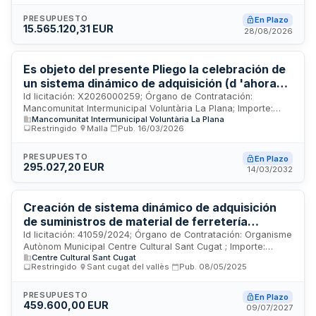
se divide en tres lotes: Lot 1 (textil y complementos FMB y
TB), Lot 2 (calzado TB) y Lot 3 (calzado FMB). Incluye
PRESUPUESTO
En Plazo
15.565.120,31 EUR
entrega inicial con dotación estándar en 2027 y entregas
28/08/2026
sucesivas con sistema de reposición por puntos. Se requiere
gestión centralizada mediante herramienta informática,
cumplimiento de normativas de sostenibilidad ambiental y
Es objeto del presente Pliego la celebración de
economía circular.
un sistema dinámico de adquisición (d 'ahora
en adelante SDA) con el fin de seleccionar
Id licitación: X2026000259; Órgano de Contratación:
Mancomunitat Intermunicipal Voluntària La Plana; Importe:
empresas capacitadas para participar en la
Mancomunitat Intermunicipal Voluntària La Plana
0.00 EUR; Estado: EN PLAZO
licitación de suministro de ropa de trabajo y
Restringido
·
Malla
·
Pub.
16/03/2026
equipos de protección individual para los
servicios de medio ambiente de la
PRESUPUESTO
En Plazo
Mancomunidad la Plana.
295.027,20 EUR
14/03/2032
Creación de sistema dinámico de adquisición
de suministros de material de ferretería
promovido por el Organismo Autónomo
Id licitación: 41059/2024; Órgano de Contratación: Organisme
Autònom Municipal Centre Cultural Sant Cugat ; Importe:
Municipal del Centro Cultural Sant Cugat
Centre Cultural Sant Cugat
95750.00 EUR; Estado: EN PLAZO
(OAMCCSC), con el fin de seleccionar
Restringido
·
Sant cugat del vallès
·
Pub.
08/05/2025
empresas capacitadas para participar en la
licitación de suministros de materiales,
PRESUPUESTO
En Plazo
herramientas y bienes diversos de ferretería
459.600,00 EUR
09/07/2027