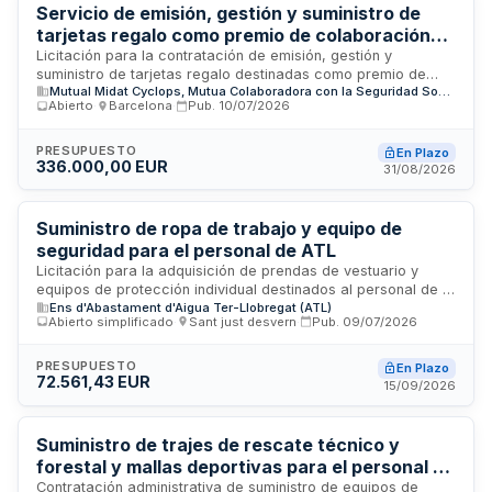
Servicio de emisión, gestión y suministro de
tarjetas regalo como premio de colaboración
para empleados de MC MUTUAL
Licitación para la contratación de emisión, gestión y
suministro de tarjetas regalo destinadas como premio de
Mutual Midat Cyclops, Mutua Colaboradora con la Seguridad Social nº 1
colaboración a empleados de MC MUTUAL que cumplan 25
Abierto
·
Barcelona
·
Pub.
10/07/2026
y/o 40 años en activo en la empresa, así como en el
momento de jubilación total. El importe del premio
corresponde a 600 euros por beneficiario. El servicio se
PRESUPUESTO
En Plazo
336.000,00 EUR
gestiona a nivel nacional con centralización administrativa en
31/08/2026
Barcelona.
Suministro de ropa de trabajo y equipo de
seguridad para el personal de ATL
Licitación para la adquisición de prendas de vestuario y
equipos de protección individual destinados al personal de la
Ens d'Abastament d'Aigua Ter-Llobregat (ATL)
entidad ATL. El suministro comprende la provisión de ropa de
Abierto simplificado
·
Sant just desvern
·
Pub.
09/07/2026
trabajo conforme a las especificaciones técnicas
establecidas, con un presupuesto base de licitación de
setenta y tres mil euros aproximadamente. El contrato tiene
PRESUPUESTO
En Plazo
72.561,43 EUR
una duración de treinta y seis meses desde su formalización,
15/09/2026
con entregas condicionadas a las necesidades efectivas de
la organización contratante.
Suministro de trajes de rescate técnico y
forestal y mallas deportivas para el personal de
protección civil del Ayuntamiento de Barcelona
Contratación administrativa de suministro de equipos de