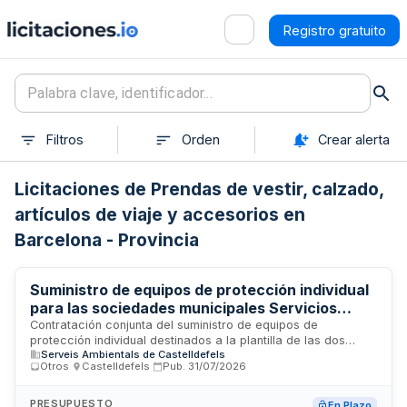
Registro gratuito
Filtros
Orden
Crear alerta
Licitaciones de Prendas de vestir, calzado,
artículos de viaje y accesorios en
Barcelona - Provincia
Suministro de equipos de protección individual
para las sociedades municipales Servicios
Ambientales de Castelldefels y Jarfels
Contratación conjunta del suministro de equipos de
protección individual destinados a la plantilla de las dos
Serveis Ambientals de Castelldefels
sociedades municipales. El contrato contempla la entrega de
Otros
·
Castelldefels
·
Pub.
31/07/2026
material de protección, incluyendo todos los costos
auxiliares de almacenamiento, transporte y gastos
administrativos. El adjudicatario deberá garantizar la
PRESUPUESTO
En Plazo