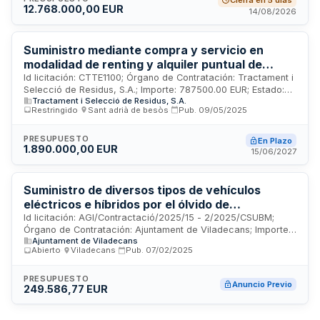
Cierra en 5 días
12.768.000,00 EUR
relacionados con equipamientos auxiliares, garantías
14/08/2026
ampliadas, planes de mantenimiento y viabilidad energética.
Se requiere coordinación permanente durante todas las
fases de fabricación y entrega de los autobuses.
Suministro mediante compra y servicio en
modalidad de renting y alquiler puntual de
varios vehículos por el Grupo TERSA, mediante
Id licitación: CTTE1100; Órgano de Contratación: Tractament i
Selecció de Residus, S.A.; Importe: 787500.00 EUR; Estado:
sistema dinámico de adquisición dividido en
Tractament i Selecció de Residus, S.A.
EN PLAZO
ocho categorías
Restringido
·
Sant adrià de besòs
·
Pub.
09/05/2025
PRESUPUESTO
En Plazo
1.890.000,00 EUR
15/06/2027
Suministro de diversos tipos de vehículos
eléctricos e híbridos por el ólvido de
Viladecans.: Lot 1: Suministro, en régimen d ,
Id licitación: AGI/Contractació/2025/15 - 2/2025/CSUBM;
Órgano de Contratación: Ajuntament de Viladecans; Importe:
Suministro eléctrico y transporte de servicios
Ajuntament de Viladecans
249586.77 EUR; Estado: Anuncio Previo
Abierto
·
Viladecans
·
Pub.
07/02/2025
PRESUPUESTO
Anuncio Previo
249.586,77 EUR