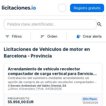
Registro gratuito
Filtros
Orden
Crear alerta
Licitaciones de Vehículos de motor en
Barcelona - Provincia
Arrendamiento de vehículo recolector
compactador de carga vertical para Servicios
Ambientales del Vallès Oriental
Contratación del suministro mediante arrendamiento sin
opción de compra de un vehículo recolector compactador
Serveis Ambientals del Vallès Oriental, SA
de carga vertical con equipo monooperador de carga
Otros
·
Granollers
·
Pub.
04/08/2026
bilateral para Servicios Ambientales del Vallès Oriental, SA. El
contrato incluye la entrega del vehículo en un plazo máximo
de quince días naturales desde la firma, formación teórica y
PRESUPUESTO
En Plazo
55.956,00 EUR
práctica del personal de operación durante cinco días
15/09/2026