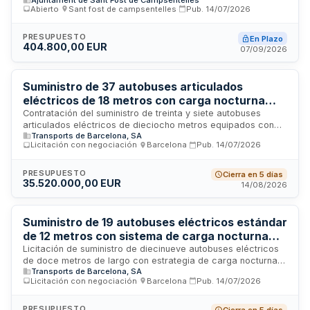
formar parte de una flota municipal de servicio de car
Abierto
·
Sant fost de campsentelles
·
Pub.
14/07/2026
sharing. El contrato incluye la entrega de los vehículos para
su integración operativa en el sistema de movilidad
compartida del municipio.
PRESUPUESTO
En Plazo
404.800,00 EUR
07/09/2026
Suministro de 37 autobuses articulados
eléctricos de 18 metros con carga nocturna
para Transports de Barcelona
Contratación del suministro de treinta y siete autobuses
articulados eléctricos de dieciocho metros equipados con
Transports de Barcelona, SA
estrategia de carga nocturna. Transports de Barcelona,
Licitación con negociación
·
Barcelona
·
Pub.
14/07/2026
empresa pública gestora del transporte urbano en la ciudad
condal, licita mediante procedimiento negocido con
publicidad la adquisición de estos vehículos de transporte
PRESUPUESTO
Cierra en 5 días
35.520.000,00 EUR
sostenible. El contrato incluye servicios de fabricación,
14/08/2026
suministro, post-venta y mantenimiento, requiriendo
coordinación técnica permanente entre todas las fases del
proyecto hasta la recepción definitiva de los vehículos.
Suministro de 19 autobuses eléctricos estándar
de 12 metros con sistema de carga nocturna
para Transports de Barcelona
Licitación de suministro de diecinueve autobuses eléctricos
de doce metros de largo con estrategia de carga nocturna,
Transports de Barcelona, SA
adjudicada por Transports de Barcelona mediante
Licitación con negociación
·
Barcelona
·
Pub.
14/07/2026
procedimiento negociat amb publicitat. El contrato incluye la
fabricación, suministro y servicios postventa de los
vehículos, abarcando aspectos técnicos complejos
PRESUPUESTO