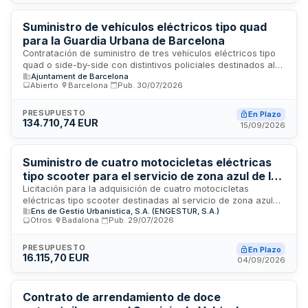
hábiles, y la designación de un responsable técnico del
fabricante para el mantenimiento y asesoramiento.
Suministro de vehículos eléctricos tipo quad
para la Guardia Urbana de Barcelona
Contratación de suministro de tres vehículos eléctricos tipo
quad o side-by-side con distintivos policiales destinados al
Ajuntament de Barcelona
Grupo de Playas de la Guardia Urbana de Barcelona. El
Abierto
·
Barcelona
·
Pub.
30/07/2026
contrato se tramita mediante procedimiento abierto e
incorpora medidas de contratación pública sostenible
relativas a subcontratación, pagos a empresas
PRESUPUESTO
En Plazo
134.710,74 EUR
subcontratadas y cumplimiento de normas sociolaborales. La
15/09/2026
documentación técnica detallada se especifica en el Pliego
de Prescripciones Técnicas anexo.
Suministro de cuatro motocicletas eléctricas
tipo scooter para el servicio de zona azul de la
Empresa de Gestión Urbanística
Licitación para la adquisición de cuatro motocicletas
eléctricas tipo scooter destinadas al servicio de zona azul
Ens de Gestió Urbanística, S.A. (ENGESTUR, S.A.)
de la Empresa de Gestión Urbanística. El suministro incluye
Otros
·
Badalona
·
Pub.
29/07/2026
transporte, matriculación, puesta en servicio, garantía,
mantenimiento, asistencia técnica y formación del personal.
El contrato cubre todas las prestaciones accesorias
PRESUPUESTO
En Plazo
16.115,70 EUR
necesarias para la operatividad completa de los vehículos
04/09/2026
durante su período de cobertura.
Contrato de arrendamiento de doce