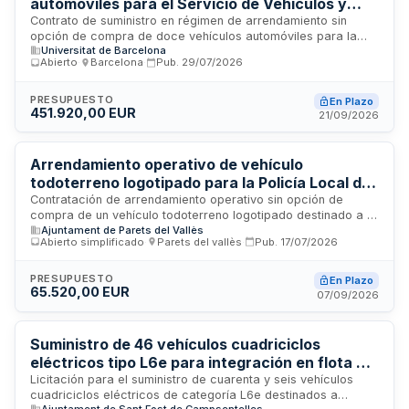
automóviles para el Servicio de Vehículos y
Rectorado de la Universidad de Barcelona
Contrato de suministro en régimen de arrendamiento sin
opción de compra de doce vehículos automóviles para la
Universitat de Barcelona
Universidad de Barcelona. Los vehículos se clasifican en tres
Abierto
·
Barcelona
·
Pub.
29/07/2026
lotes independientes: un turismo de representación, siete
furgonetas combi y cuatro todoterrenos. El contrato incluye
la gestión integral del renting, matriculación, entrega, seguro
PRESUPUESTO
En Plazo
451.920,00 EUR
a todo riesgo, mantenimiento correctivo y preventivo,
21/09/2026
vehículos de sustitución, así como todos los impuestos y
tasas obligatorias.
Arrendamiento operativo de vehículo
todoterreno logotipado para la Policía Local de
Parets del Vallès
Contratación de arrendamiento operativo sin opción de
compra de un vehículo todoterreno logotipado destinado a la
Ajuntament de Parets del Vallès
Policía Local de Parets del Vallès. El suministro incluye
Abierto simplificado
·
Parets del vallès
·
Pub.
17/07/2026
características técnicas específicas, equipamiento policial,
seguro integral, mantenimiento completo, asistencia en
carretera, gestión de kilometraje y servicios de sustitución
PRESUPUESTO
En Plazo
65.520,00 EUR
de neumáticos y vehículo de reemplazo. La contratación se
07/09/2026
realiza bajo modalidad de arrendamiento operativo con
todas las prestaciones necesarias para la operatividad del
vehículo policial durante la vigencia del contrato.
Suministro de 46 vehículos cuadriciclos
eléctricos tipo L6e para integración en flota de
servicio de car sharing municipal
Licitación para el suministro de cuarenta y seis vehículos
cuadriciclos eléctricos de categoría L6e destinados a
Ajuntament de Sant Fost de Campsentelles