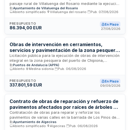
paisaje rural de Villaluenga del Rosario mediante la ejecución
Ayuntamiento de Villaluenga del Rosario
de trabajos de paisajismo y mobiliario urbano en las distintas
Abierto simplificado
·
Villaluenga del rosario
·
Pub.
07/08/2026
entradas a la población. El proyecto busca mejorar las zonas
visualmente menos atractivas del pueblo, impulsar el turismo
local y elevar la calidad de vida de los habitantes mediante
PRESUPUESTO
En Plazo
86.394,00 EUR
la utilización de vegetación autóctona acompañada de otros
27/08/2026
elementos decorativos y funcionales en el entorno urbano.
Obras de intervención en cerramientos,
servicios y pavimentación de la zona pesquera
de Chipiona - Agencia Pública de Puertos de
Licitación pública para la ejecución de obras de intervención
integral en la zona pesquera del puerto de Chipiona,
Andalucía
Puertos de Andalucía (APPA)
incluyendo trabajos de cerramientos, servicios
Abierto
·
Medina sidonia
·
Pub.
06/08/2026
complementarios y pavimentación. El contrato, convocado
por la Agencia Pública de Puertos de Andalucía, tiene un
presupuesto base destinado a mejorar y modernizar las
PRESUPUESTO
En Plazo
337.801,59 EUR
instalaciones portuarias pesqueras mediante la rehabilitación
09/09/2026
de elementos estructurales, adecuación de infraestructuras
de servicios y renovación de superficies de tránsito. Las
obras se realizarán en el puerto de Chipiona y comprenden
Contrato de obras de reparación y refuerzo de
intervenciones tanto en elementos de cierre perimetral como
pavimentos afectados por raíces de árboles en
en la mejora de la zona de actividad pesquera.
Algeciras
Contratación de obras para reparar y reforzar los
pavimentos de varias calles en la barriada de Los Pinos de
Ayuntamiento de Algeciras
Algeciras, deteriorados por el crecimiento de raíces de
Abierto simplificado
·
Algeciras
·
Pub.
06/08/2026
árboles que generan deformaciones en calzadas y aceras,