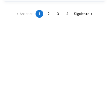
ofertas por lotes independientes. El organismo contratante es
la entidad local de Chipiona.
Anterior
1
2
3
4
Siguiente