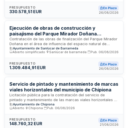
comprometiendo la seguridad vial. Se incluye también la
coordinación de seguridad y salud laboral durante la
PRESUPUESTO
En Plazo
330.578,51 EUR
ejecución del proyecto técnico redactado por el Ingeniero
26/08/2026
Técnico de Obras Públicas del Ayuntamiento de Algeciras. El
contrato se adjudica mediante procedimiento abierto
simplificado con plazo de ejecución de cuatro meses.
Ejecución de obras de construcción y
paisajismo del Parque Mirador Doñana
financiadas por el Ministerio para la Transición
Contratación de las obras de finalización del Parque Mirador
Doñana en el área de influencia del espacio natural de
Ecológica
Ayuntamiento de Sanlúcar de Barrameda
Doñana. Las obras incluyen construcción de inmuebles y
Abierto simplificado
·
Sanlúcar de barrameda
·
Pub.
06/08/2026
trabajos de paisajismo, financiadas mediante fondos del
Ministerio para la Transición Ecológica y el Reto
Demográfico en el marco de actuaciones para el desarrollo
PRESUPUESTO
En Plazo
1.309.484,91 EUR
territorial sostenible. El contrato se adjudicará mediante
26/08/2026
procedimiento abierto simplificado y contempla un plazo de
ejecución de seis meses.
Servicio de pintado y mantenimiento de marcas
viales horizontales del municipio de Chipiona
Licitación pública para la contratación del servicio de
pintado y mantenimiento de las marcas viales horizontales en
Ayuntamiento de Chipiona
el término municipal de Chipiona. El contrato comprende la
Abierto
·
Chipiona
·
Pub.
06/08/2026
ejecución de trabajos de señalización vial horizontal,
clasificado como contrato de servicios conforme a la Ley de
Contratos del Sector Público. Se adjudicará mediante
PRESUPUESTO
En Plazo
148.760,32 EUR
procedimiento abierto, permitiendo la presentación de
21/08/2026