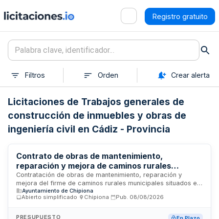
Registro gratuito
Filtros
Orden
Crear alerta
Licitaciones de Trabajos generales de
construcción de inmuebles y obras de
ingeniería civil en Cádiz - Provincia
Contrato de obras de mantenimiento,
reparación y mejora de caminos rurales
municipales en Las Manchuelas, Alcubilla y
Contratación de obras de mantenimiento, reparación y
mejora del firme de caminos rurales municipales situados en
Meca
Ayuntamiento de Chipiona
Las Manchuelas, Alcubilla y Meca. Las actuaciones incluyen
Abierto simplificado
·
Chipiona
·
Pub.
08/08/2026
acondicionamiento de viales, aporte de zahorra artificial,
aglomerado asfáltico, adecuación del drenaje, resaltos,
señalización y demás trabajos necesarios para el correcto
PRESUPUESTO
En Plazo