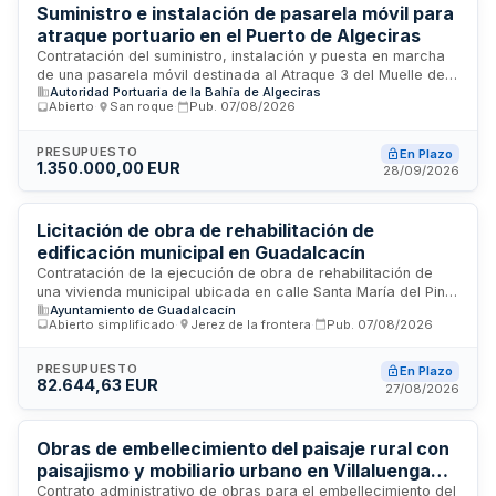
Suministro e instalación de pasarela móvil para
atraque portuario en el Puerto de Algeciras
Contratación del suministro, instalación y puesta en marcha
de una pasarela móvil destinada al Atraque 3 del Muelle de
Autoridad Portuaria de la Bahía de Algeciras
la Galera en el Puerto de Algeciras. La Autoridad Portuaria
Abierto
·
San roque
·
Pub.
07/08/2026
de la Bahía de Algeciras licita esta obra con plazo de
ejecución de doce meses desde la firma del acta de inicio.
El contrato incluye la gestión ambiental de residuos conforme
PRESUPUESTO
En Plazo
1.350.000,00 EUR
a normativa de códigos LER y requiere personal cualificado
28/09/2026
en prevención de riesgos laborales con experiencia
específica en instalación de equipos similares.
Licitación de obra de rehabilitación de
edificación municipal en Guadalcacín
Contratación de la ejecución de obra de rehabilitación de
una vivienda municipal ubicada en calle Santa María del Pino,
Ayuntamiento de Guadalcacín
27, en Guadalcacín. La intervención comprende la
Abierto simplificado
·
Jerez de la frontera
·
Pub.
07/08/2026
consolidación y reparación de la estructura del edificio,
sustitución de armaduras oxidadas, demolición y
reconstrucción de cerramientos dañados, y retirada de
PRESUPUESTO
En Plazo
82.644,63 EUR
soleras. El proyecto forma parte de iniciativas de
27/08/2026
conservación del núcleo originario del pueblo de
colonización como valor patrimonial. La financiación corre a
cargo de la Diputación Provincial de Cádiz.
Obras de embellecimiento del paisaje rural con
paisajismo y mobiliario urbano en Villaluenga
del Rosario
Contrato administrativo de obras para el embellecimiento del