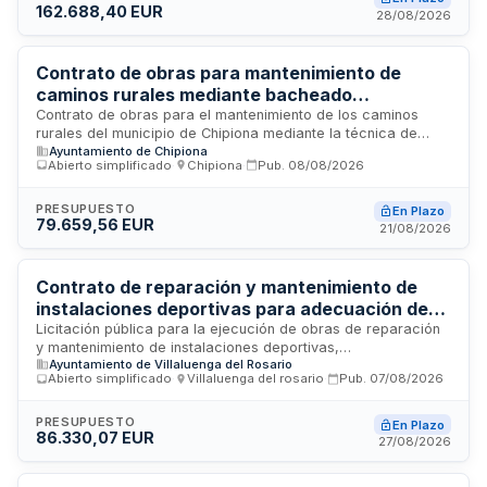
162.688,40 EUR
estado de la infraestructura viaria rural. El contrato se
28/08/2026
clasifica como contrato de obras conforme a la Ley de
Contratos del Sector Público.
Contrato de obras para mantenimiento de
caminos rurales mediante bacheado
bituminoso en Chipiona
Contrato de obras para el mantenimiento de los caminos
rurales del municipio de Chipiona mediante la técnica de
Ayuntamiento de Chipiona
bacheado con material bituminoso. Se trata de un contrato
Abierto simplificado
·
Chipiona
·
Pub.
08/08/2026
de obras clasificado conforme a la Ley de Contratos del
Sector Público, cuya ejecución incluye los trabajos de
reparación y conservación de vías rurales, así como la
PRESUPUESTO
En Plazo
79.659,56 EUR
dirección de obra y coordinación de seguridad y salud. El
21/08/2026
contrato se rige por el pliego de prescripciones técnicas
particulares que especifica los requisitos técnicos y de
ejecución.
Contrato de reparación y mantenimiento de
instalaciones deportivas para adecuación de
piscina municipal
Licitación pública para la ejecución de obras de reparación
y mantenimiento de instalaciones deportivas,
Ayuntamiento de Villaluenga del Rosario
específicamente dirigidas a la adecuación de una piscina
Abierto simplificado
·
Villaluenga del rosario
·
Pub.
07/08/2026
municipal. El Ayuntamiento licita este contrato de obras
mediante procedimiento abierto con criterio de adjudicación
basado en la mejor relación calidad-precio. Se trata de
PRESUPUESTO
En Plazo
86.330,07 EUR
prestaciones incluidas en el código 45212290-1 de
27/08/2026
reparación y mantenimiento de instalaciones deportivas.