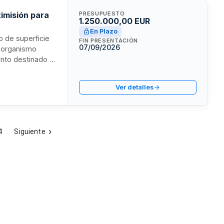
timisión para
PRESUPUESTO
1.250.000,00 EUR
En Plazo
o de superficie
FIN PRESENTACIÓN
07/09/2026
, organismo
ento destinado a
das en el
ácticas y de
Ver detalles
militar.
4
Siguiente