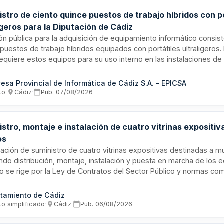
stro de ciento quince puestos de trabajo híbridos con p
igeros para la Diputación de Cádiz
ión pública para la adquisición de equipamiento informático consis
puestos de trabajo híbridos equipados con portátiles ultraligeros.
equiere estos equipos para su uso interno en las instalaciones de 
o se estructura como lote único con un plazo de ejecución de trei
del acuerdo y entrega en la sede de EPICSA en Cádiz.
esa Provincial de Informática de Cádiz S.A. - EPICSA
to
·
Cádiz
·
Pub.
07/08/2026
stro, montaje e instalación de cuatro vitrinas expositiv
os
ación de suministro de cuatro vitrinas expositivas destinadas a 
ndo distribución, montaje, instalación y puesta en marcha de los e
o se rige por la Ley de Contratos del Sector Público y normas co
tración se reserva facultades de inspección, vigilancia y control 
eriales y proceso de fabricación. El responsable del contrato supe
tamiento de Cádiz
ión y adoptará las decisiones necesarias para asegurar el correct
to simplificado
·
Cádiz
·
Pub.
06/08/2026
restación pactada.