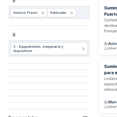
Sumini
Anuncio Previo
Publicada
Puert
Contrat
destina
Portuar
desde l
confor
Auto
3 - Equipamiento, maquinaria y
riesgos
Abier
dispositivos
Sumini
para 
de Mun
Licitac
específ
inform
convoc
financ
Manc
Andaluc
Abier
didácti