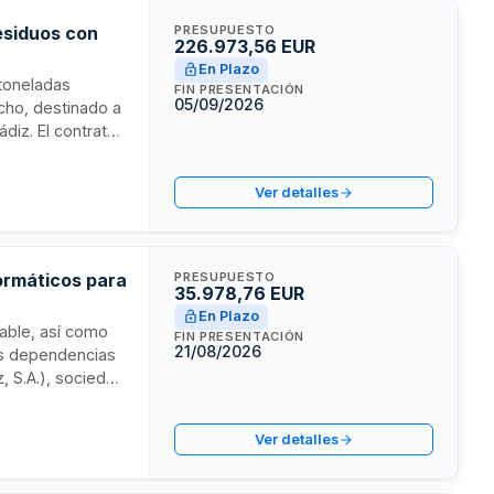
residuos con
PRESUPUESTO
226.973,56 EUR
En Plazo
 toneladas
FIN PRESENTACIÓN
05/09/2026
ncho, destinado a
diz. El contrato
jecimiento de los
ncluye entrega,
Ver detalles
formáticos para
PRESUPUESTO
35.978,76 EUR
En Plazo
iable, así como
FIN PRESENTACIÓN
21/08/2026
las dependencias
 S.A.), sociedad
ficado abreviado.
datos.
Ver detalles