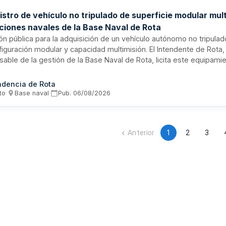
stro de vehículo no tripulado de superficie modular mul
ciones navales de la Base Naval de Rota
ión pública para la adquisición de un vehículo autónomo no tripulad
figuración modular y capacidad multimisión. El Intendente de Rota
able de la gestión de la Base Naval de Rota, licita este equipami
ones marítimas, vigilancia, reconocimiento y misiones especializa
 naval. El USV debe ser configurable para múltiples aplicaciones t
ndencia de Rota
, integrándose en las capacidades operacionales de la instalación 
to
·
Base naval
·
Pub.
06/08/2026
Anterior
1
2
3