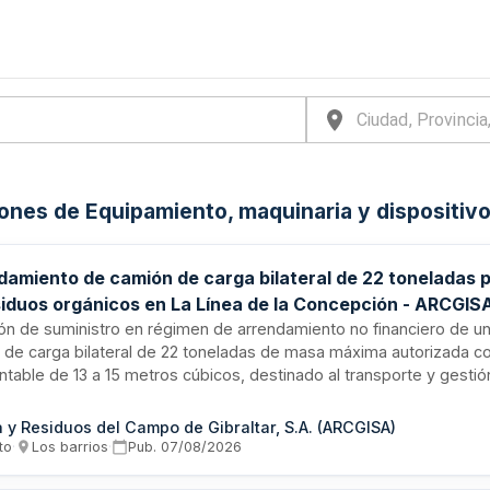
iones de Equipamiento, maquinaria y dispositivo
damiento de camión de carga bilateral de 22 toneladas 
siduos orgánicos en La Línea de la Concepción - ARCGIS
ión de suministro en régimen de arrendamiento no financiero de un
 de carga bilateral de 22 toneladas de masa máxima autorizada co
able de 13 a 15 metros cúbicos, destinado al transporte y gestión
a de residuos municipales en La Línea de la Concepción. La contr
ada por Agua y Residuos del Campo de Gibraltar (ARCGISA). El pro
 y Residuos del Campo de Gibraltar, S.A. (ARCGISA)
 mediante convocatoria abierta con adjudicación en base a la mejo
to
·
Los barrios
·
Pub.
07/08/2026
-precio.