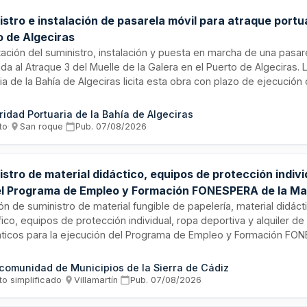
stro e instalación de pasarela móvil para atraque portua
o de Algeciras
ación del suministro, instalación y puesta en marcha de una pasar
da al Atraque 3 del Muelle de la Galera en el Puerto de Algeciras. 
ia de la Bahía de Algeciras licita esta obra con plazo de ejecuci
a firma del acta de inicio. El contrato incluye la gestión ambiental
me a normativa de códigos LER y requiere personal cualificado en
ridad Portuaria de la Bahía de Algeciras
 laborales con experiencia específica en instalación de equipos si
to
·
San roque
·
Pub.
07/08/2026
stro de material didáctico, equipos de protección indivi
el Programa de Empleo y Formación FONESPERA de la 
icipios de la Sierra de Cádiz
ión de suministro de material fungible de papelería, material didáct
ico, equipos de protección individual, ropa deportiva y alquiler d
áticos para la ejecución del Programa de Empleo y Formación FO
atoria es realizada por la Mancomunidad de Municipios de la Sierr
iación de la Consejería de Empleo, Empresa y Trabajo Autónomo de
omunidad de Municipios de la Sierra de Cádiz
ía. El contrato se estructura en lotes diferenciados de compra de 
to simplificado
·
Villamartín
·
Pub.
07/08/2026
co, y adquisición de material específico para especialidades forma