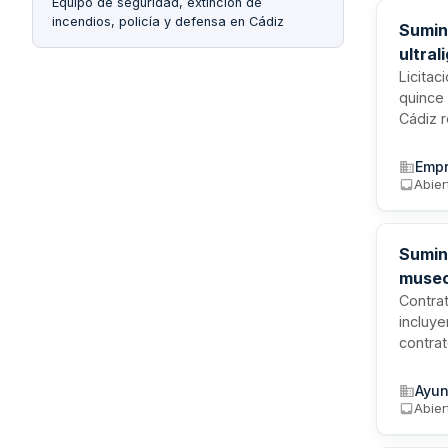
Equipo de seguridad, extinción de
incendios, policía y defensa en Cádiz
Sumini
ultral
Licitac
quince 
Cádiz r
contrat
firma 
Empr
Abier
Sumini
muse
Contrat
incluye
contrat
Adminis
los mat
Ayun
ejecuc
Abier
de la p