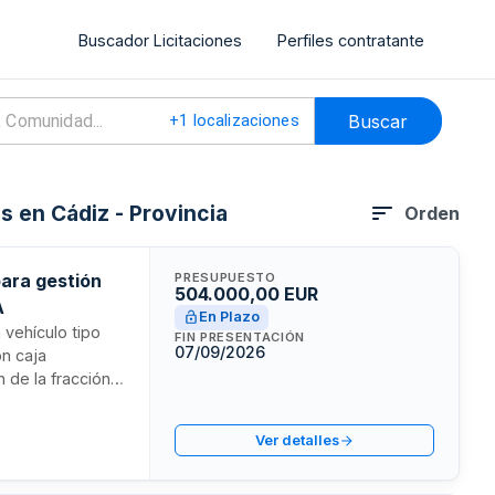
Buscador Licitaciones
Perfiles contratante
Buscar
+
1
localizaciones
s en Cádiz - Provincia
Orden
para gestión
PRESUPUESTO
504.000,00 EUR
A
En Plazo
 vehículo tipo
FIN PRESENTACIÓN
07/09/2026
n caja
 de la fracción
atación es
cedimiento se
Ver detalles
r relación