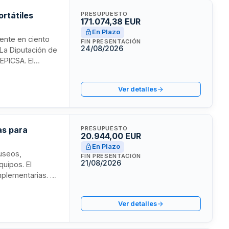
ortátiles
PRESUPUESTO
171.074,38 EUR
En Plazo
tente en ciento
FIN PRESENTACIÓN
24/08/2026
 La Diputación de
EPICSA. El
nta días desde la
Ver detalles
as para
PRESUPUESTO
20.944,00 EUR
En Plazo
museos,
FIN PRESENTACIÓN
21/08/2026
quipos. El
mplementarias. La
de calidad sobre
rvisará la
Ver detalles
o cumplimiento