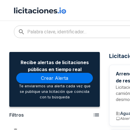
Licitac
Recibe alertas de licitaciones
públicas en tiempo real
Arren
Crear Alerta
de re
Te enviaremos una alerta cada vez que
Licitac
se publique una licitación que coincida
camión
con tu búsqueda
desmont
orgánic
realiz
Agua
Filtros
tramita
Abier
calidad