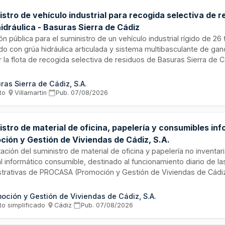
stro de vehículo industrial para recogida selectiva de 
idráulica - Basuras Sierra de Cádiz
ión pública para el suministro de un vehículo industrial rígido de 26
o con grúa hidráulica articulada y sistema multibasculante de ga
 la flota de recogida selectiva de residuos de Basuras Sierra de Cá
e a la necesidad de modernizar la flota existente debido al enve
os actuales y a los frecuentes problemas técnicos. El suministro i
ras Sierra de Cádiz, S.A.
en marcha, formación y asistencia técnica.
to
·
Villamartin
·
Pub.
07/08/2026
stro de material de oficina, papelería y consumibles in
ción y Gestión de Viviendas de Cádiz, S.A.
ación del suministro de material de oficina y papelería no inventar
l informático consumible, destinado al funcionamiento diario de 
strativas de PROCASA (Promoción y Gestión de Viviendas de Cádiz,
al con sede en Cádiz. El procedimiento utilizado es abierto simpli
trato se somete a normativa nacional y europea de protección de 
oción y Gestión de Viviendas de Cádiz, S.A.
to simplificado
·
Cádiz
·
Pub.
07/08/2026