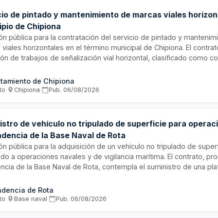
cio de pintado y mantenimiento de marcas viales horizon
ipio de Chipiona
ión pública para la contratación del servicio de pintado y mantenim
viales horizontales en el término municipal de Chipiona. El contr
ón de trabajos de señalización vial horizontal, clasificado como c
os conforme a la Ley de Contratos del Sector Público. Se adjudic
miento abierto, permitiendo la presentación de ofertas por lotes
tamiento de Chipiona
nismo contratante es la entidad local de Chipiona.
to
·
Chipiona
·
Pub.
06/08/2026
istro de vehículo no tripulado de superficie para opera
ndencia de la Base Naval de Rota
ión pública para la adquisición de un vehículo no tripulado de supe
do a operaciones navales y de vigilancia marítima. El contrato, pr
ncia de la Base Naval de Rota, contempla el suministro de una pl
ma capaz de realizar misiones de reconocimiento, vigilancia y ope
o marino. Este tipo de equipamiento es fundamental para las capa
ndencia de Rota
ionales de la Armada, mejorando la seguridad y eficiencia en oper
to
·
Base naval
·
Pub.
06/08/2026