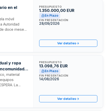
rio en el
PRESUPUESTO
1.350.000,00 EUR
En Plazo
ela móvil
FIN PRESENTACIÓN
28/09/2026
La Autoridad
ón de doce meses
 de residuos
 prevención de
Ver detalles
milares.
dual y ropa
PRESUPUESTO
13.098,76 EUR
Mancomunidad
En Plazo
ico, material
FIN PRESENTACIÓN
14/08/2026
e equipos
NESPERA. La
a de Cádiz con
 la Junta de
Ver detalles
libros y material
tivas.