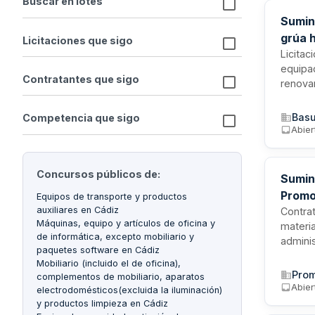
Buscar en lotes
Sumini
grúa h
Licitaciones que sigo
Licitac
equipad
Contratantes que sigo
renovar
respond
vehícul
Basu
Competencia que sigo
puesta 
Abier
Concursos públicos de:
Sumini
Promo
Equipos de transporte y productos
auxiliares en Cádiz
Contrat
Máquinas, equipo y artículos de oficina y
materia
de informática, excepto mobiliario y
admini
paquetes software en Cádiz
municip
Mobiliario (incluido el de oficina),
El con
Prom
complementos de mobiliario, aparatos
Abier
electrodomésticos(excluida la iluminación)
y productos limpieza en Cádiz