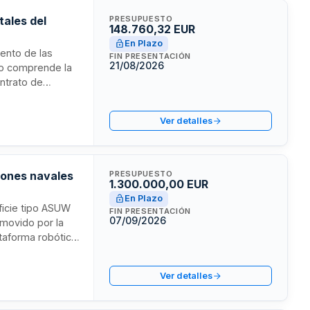
tales del
PRESUPUESTO
148.760,32 EUR
En Plazo
iento de las
FIN PRESENTACIÓN
21/08/2026
ato comprende la
ontrato de
ará mediante
 independientes.
Ver detalles
ciones navales
PRESUPUESTO
1.300.000,00 EUR
En Plazo
rficie tipo ASUW
FIN PRESENTACIÓN
07/09/2026
omovido por la
ataforma robótica
raciones en el
cidades
Ver detalles
aciones navales.