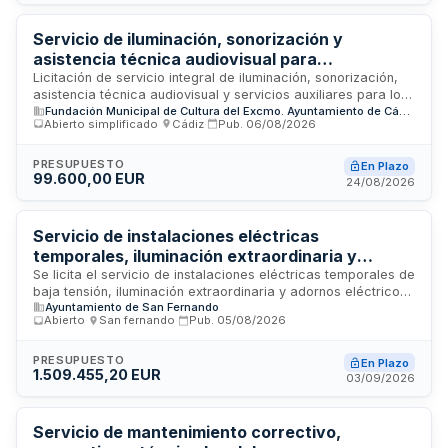
ofertas por lotes independientes. El organismo contratante es
la entidad local de Chipiona.
Servicio de iluminación, sonorización y
asistencia técnica audiovisual para
espectáculos del programa Cádiz Orgullos@s
Licitación de servicio integral de iluminación, sonorización,
asistencia técnica audiovisual y servicios auxiliares para los
de Nuestra Historia 2026
Fundación Municipal de Cultura del Excmo. Ayuntamiento de Cádiz
espectáculos programados dentro de la iniciativa Cádiz
Abierto simplificado
·
Cádiz
·
Pub.
06/08/2026
Orgullos@s de Nuestra Historia, con enfoque en el tema
Cádiz Emporio del Orbe 2026. El contrato, de naturaleza
administrativa de servicios, se ejecutará durante el año 2026
PRESUPUESTO
En Plazo
99.600,00 EUR
y está regulado por la Ley 9/2017 de Contratos del Sector
24/08/2026
Público. La Fundación Municipal de Cultura licita este servicio
para garantizar la correcta realización de las prestaciones
técnicas y audiovisuales requeridas en los diferentes actos y
Servicio de instalaciones eléctricas
espectáculos del programa cultural.
temporales, iluminación extraordinaria y
adornos eléctricos para las festividades
Se licita el servicio de instalaciones eléctricas temporales de
baja tensión, iluminación extraordinaria y adornos eléctricos
navideñas
Ayuntamiento de San Fernando
para las festividades de Navidad y Reyes durante los
Abierto
·
San fernando
·
Pub.
05/08/2026
periodos 2026-2027 y 2027-2028. El contrato comprende el
montaje, mantenimiento y desmontaje de las instalaciones,
garantizando el cumplimiento de la normativa electrotécnica
PRESUPUESTO
En Plazo
1.509.455,20 EUR
vigente. Se trata de una prestación unitaria adjudicada a una
03/09/2026
única empresa, requiriendo experiencia acreditada en
trabajos de carácter temporal en ferias y eventos similares.
Servicio de mantenimiento correctivo,