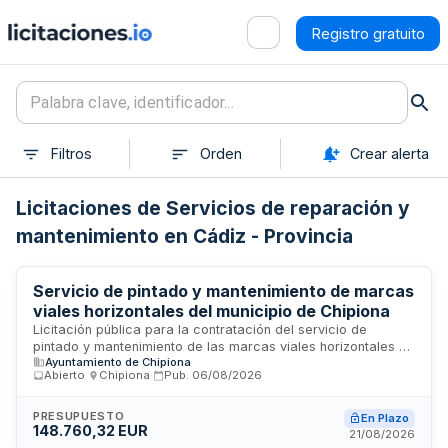
Registro gratuito
Filtros
Orden
Crear alerta
Licitaciones de Servicios de reparación y
mantenimiento en Cádiz - Provincia
Servicio de pintado y mantenimiento de marcas
viales horizontales del municipio de Chipiona
Licitación pública para la contratación del servicio de
pintado y mantenimiento de las marcas viales horizontales en
Ayuntamiento de Chipiona
el término municipal de Chipiona. El contrato comprende la
Abierto
·
Chipiona
·
Pub.
06/08/2026
ejecución de trabajos de señalización vial horizontal,
clasificado como contrato de servicios conforme a la Ley de
Contratos del Sector Público. Se adjudicará mediante
PRESUPUESTO
En Plazo
148.760,32 EUR
procedimiento abierto, permitiendo la presentación de
21/08/2026