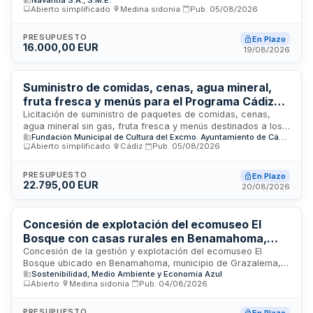
medios materiales de protección contra incendios instalados
Abierto simplificado
·
Medina sidonia
·
Pub.
05/08/2026
en el edificio Navantia Training Center ubicado en el centro
de trabajo de Navantia San Fernando en Cádiz. El
adjudicatario deberá garantizar el funcionamiento óptimo de
PRESUPUESTO
En Plazo
16.000,00 EUR
todas las instalaciones de protección contra incendios
19/08/2026
mediante inspecciones, reparaciones y labores de
conservación según lo establecido en la documentación
contractual.
Suministro de comidas, cenas, agua mineral,
fruta fresca y menús para el Programa Cádiz
Orgullos@s de nuestra Historia 2026 -
Licitación de suministro de paquetes de comidas, cenas,
agua mineral sin gas, fruta fresca y menús destinados a los
Fundación Municipal de Cultura de Cádiz
Fundación Municipal de Cultura del Excmo. Ayuntamiento de Cádiz
participantes del Programa Cádiz Orgullos@s de nuestra
Abierto simplificado
·
Cádiz
·
Pub.
05/08/2026
Historia. Cádiz, Emporio del Orbe 2026, organizado por la
Fundación Municipal de Cultura del Ayuntamiento de Cádiz.
Contrato de suministros dividido en cinco lotes que se
PRESUPUESTO
En Plazo
22.795,00 EUR
adjudicarán independientemente, permitiendo a los
20/08/2026
licitadores presentar ofertas a uno o varios lotes.
Concesión de explotación del ecomuseo El
Bosque con casas rurales en Benamahoma,
Grazalema
Concesión de la gestión y explotación del ecomuseo El
Bosque ubicado en Benamahoma, municipio de Grazalema,
Sostenibilidad, Medio Ambiente y Economía Azul
incluyendo la prestación de servicios de alojamiento rural
Abierto
·
Medina sidonia
·
Pub.
04/08/2026
mediante casas rurales. La Agencia de Medio Ambiente y
Agua de Andalucía licita esta concesión por importe de
trescientos treinta y seis mil euros para desarrollar una
PRESUPUESTO