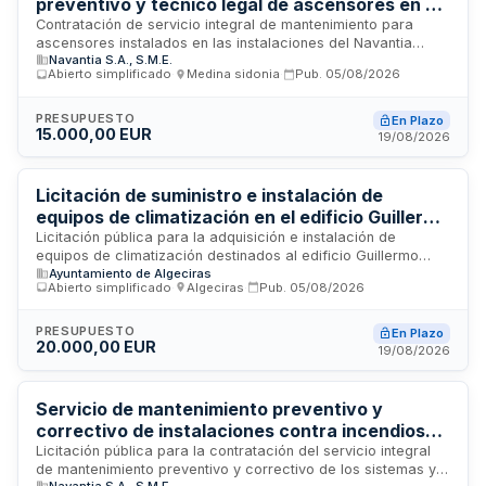
preventivo y técnico legal de ascensores en el
Navantia Training Center de San Fernando
Contratación de servicio integral de mantenimiento para
ascensores instalados en las instalaciones del Navantia
Navantia S.A., S.M.E.
Training Center ubicado en San Fernando, Cádiz. El servicio
Abierto simplificado
·
Medina sidonia
·
Pub.
05/08/2026
comprende tareas de mantenimiento correctivo, preventivo y
cumplimiento de obligaciones técnico-legales. La duración
inicial es de un año con posibilidad de prórroga por tres
PRESUPUESTO
En Plazo
15.000,00 EUR
años adicionales. La adjudicación se realizará según
19/08/2026
criterios de mejor relación calidad-precio mediante
procedimiento abierto simplificado abreviado.
Licitación de suministro e instalación de
equipos de climatización en el edificio Guillermo
Pérez Villalta - Ayuntamiento de Algeciras
Licitación pública para la adquisición e instalación de
equipos de climatización destinados al edificio Guillermo
Ayuntamiento de Algeciras
Pérez Villalta, sede de la Delegación de Cultura del
Abierto simplificado
·
Algeciras
·
Pub.
05/08/2026
Ayuntamiento de Algeciras. Los trabajos incluyen el
suministro de equipos de aire acondicionado y refrigeración,
así como su instalación, puesta en marcha y pruebas de
PRESUPUESTO
En Plazo
20.000,00 EUR
funcionamiento en las instalaciones municipales ubicadas en
19/08/2026
Algeciras. El contrato se licita por un importe de veinte mil
euros y se enmarca en las actuaciones de mejora de
infraestructuras culturales del consistorio.
Servicio de mantenimiento preventivo y
correctivo de instalaciones contra incendios
en Navantia Training Center de San Fernando
Licitación pública para la contratación del servicio integral
de mantenimiento preventivo y correctivo de los sistemas y
Navantia S.A., S.M.E.