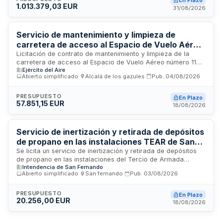
En Plazo
1.013.379,03 EUR
actividad de turismo sostenible y educativo ambiental en la
31/08/2026
zona, combinando la interpretación del patrimonio natural y
cultural con la oferta de hospedaje rural que genere
dinamización económica territorial.
Servicio de mantenimiento y limpieza de
carretera de acceso al Espacio de Vuelo Aéreo
número 11 en Alcalá de los Gazules
Licitación de contrato de mantenimiento y limpieza de la
carretera de acceso al Espacio de Vuelo Aéreo número 11
Ejército del Aire
ubicado en Alcalá de los Gazules, provincia de Cádiz. El
Abierto simplificado
·
Alcalá de los gazules
·
Pub.
04/08/2026
contrato requiere visita inicial obligatoria del contratista,
designación de responsable disponible 24 horas todos los
días del año, cumplimiento de normativa de Coordinación de
PRESUPUESTO
En Plazo
57.851,15 EUR
Actividades Empresariales con plazo de 20 días naturales, e
18/08/2026
inicio de trabajos dentro de 24 horas tras autorización de
prevención de riesgos laborales.
Servicio de inertización y retirada de depósitos
de propano en las instalaciones TEAR de San
Fernando
Se licita un servicio de inertización y retirada de depósitos
de propano en las instalaciones del Tercio de Armada
Intendencia de San Fernando
ubicadas en San Fernando, Cádiz. El contratista deberá
Abierto simplificado
·
San fernando
·
Pub.
03/08/2026
contar con infraestructura industrial propia, personal
cualificado y estar autorizado como empresa de gas tipo A
e instaladora de productos petrolíferos licuados categoría
PRESUPUESTO
En Plazo
20.256,00 EUR
II/III. Los trabajos incluyen asesoría técnica para reformas y
18/08/2026
modificaciones necesarias, con cumplimiento de normativas
de prevención de riesgos laborales y responsabilidad civil