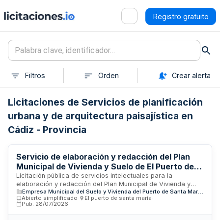
Registro gratuito
Filtros
Orden
Crear alerta
Licitaciones de Servicios de planificación
urbana y de arquitectura paisajística en
Cádiz - Provincia
Servicio de elaboración y redacción del Plan
Municipal de Vivienda y Suelo de El Puerto de
Santa María
Licitación pública de servicios intelectuales para la
elaboración y redacción del Plan Municipal de Vivienda y
Empresa Municipal del Suelo y Vivienda del Puerto de Santa María S.A.
Suelo del municipio de El Puerto de Santa María, en la
Abierto simplificado
·
El puerto de santa maría
·
provincia de Cádiz. El contrato, convocado por el Consejo de
Pub.
28/07/2026
Administración de la Empresa Municipal del Suelo y Vivienda,
comprende la prestación de servicios profesionales de