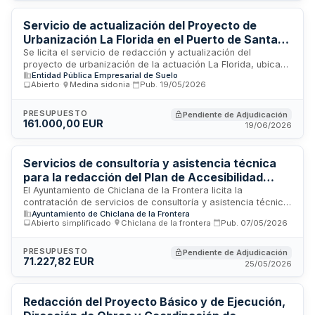
escalonados según hitos de avance. Los gastos de
desplazamiento, dietas y costes del equipo consultor corren
Servicio de actualización del Proyecto de
a cargo del adjudicatario.
Urbanización La Florida en el Puerto de Santa
María
Se licita el servicio de redacción y actualización del
proyecto de urbanización de la actuación La Florida, ubicada
Entidad Pública Empresarial de Suelo
en el Puerto de Santa María (Cádiz). El servicio incluye la
Abierto
·
Medina sidonia
·
Pub.
19/05/2026
elaboración de una separata de primera etapa totalmente
funcional e independiente, levantamiento topográfico inicial
de terrenos, reconocimientos geotécnicos necesarios y
PRESUPUESTO
Pendiente de Adjudicación
161.000,00 EUR
asistencia técnica durante la tramitación del proyecto hasta
19/06/2026
su aprobación. Los trabajos se adaptarán a la normativa
vigente, precios actuales y nuevos requerimientos
tecnológicos y medioambientales sostenibles.
Servicios de consultoría y asistencia técnica
para la redacción del Plan de Accesibilidad
Integral del Municipio de Chiclana de la
El Ayuntamiento de Chiclana de la Frontera licita la
contratación de servicios de consultoría y asistencia técnica
Frontera
Ayuntamiento de Chiclana de la Frontera
para la elaboración del Plan de Accesibilidad Integral
Abierto simplificado
·
Chiclana de la frontera
·
Pub.
07/05/2026
municipal. El servicio incluye la investigación, análisis y
diagnóstico de accesibilidad en urbanismo, edificios,
transporte, comunicación e información, así como el diseño
PRESUPUESTO
Pendiente de Adjudicación
71.227,82 EUR
de propuestas de mejora con valoración económica. El plan
25/05/2026
responde al guión establecido por la Consejería de Inclusión
Social, Juventud, Familias e Igualdad de la Junta de
Andalucía y forma parte del compromiso municipal con la
Redacción del Proyecto Básico y de Ejecución,
inclusión social y la movilidad universal.