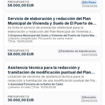
PRESUPUESTO
En Plazo
planificación urbana y consultoría especializada en materia
58.000,00 EUR
13/08/2026
de vivienda y suelo. El importe de la licitación es de 58.000
euros, encontrándose actualmente en estado de publicación.
Servicio de elaboración y redacción del Plan
Municipal de Vivienda y Suelo de El Puerto de
Santa María
Se licita el servicio de prestación intelectual para la
elaboración y redacción del Plan Municipal de Vivienda y
Empresa Municipal del Suelo y Vivienda del Puerto de Santa María S.A.
Suelo de El Puerto de Santa María, hasta su aprobación
Abierto simplificado
·
El puerto de santa maría
·
definitiva. Los trabajos incluyen la coordinación y
Pub.
18/06/2026
sistematización de trabajos previos, valoración de
información existente, definición de estructura territorial y
PRESUPUESTO
Pendiente de Adjudicación
sistema de información geográfica, georreferenciación de
58.000,00 EUR
03/07/2026
datos, explotaciones gráficas y alfanuméricas, así como la
redacción del documento final que comprende el diagnóstico
y programa de actuación.
Asistencia técnica para la redacción y
tramitación de modificación puntual del Plan
General de Ordenación Urbanística de Cádiz en
Licitación de servicios de asistencia técnica para la
redacción y tramitación de una modificación puntual del Plan
avenida de Astilleros
Autoridad Portuaria de la Bahía de Cádiz
General de Ordenación Urbanística del municipio de Cádiz,
Abierto
·
Cádiz
·
Pub.
15/06/2026
en el ámbito de la avenida de Astilleros. El contrato incluye el
desarrollo de fases de análisis, documentación técnica,
tramitación administrativa y obtención de aprobaciones
PRESUPUESTO
Resuelta
30.000,00 EUR
inicial, provisional y definitiva. El plazo de ejecución es de
29/06/2026
nueve meses para las fases iniciales, con pagos