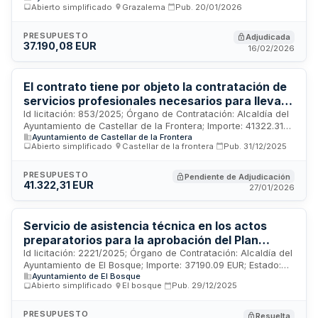
Abierto simplificado
·
Grazalema
·
Pub.
20/01/2026
trabajos incluyen la elaboración del Programa de Trabajo,
Documento de Información y Diagnóstico Previo, Documento
de Avance, Documento Inicial Estratégico y paneles
PRESUPUESTO
Adjudicada
37.190,08 EUR
informativos, así como asesoramiento técnico durante todo
16/02/2026
el proceso hasta la aprobación municipal y aceptación del
trámite de Evaluación Ambiental Estratégica. Se requiere un
equipo multidisciplinar con director titulado en Arquitectura,
El contrato tiene por objeto la contratación de
de conformidad con la legislación urbanística y ambiental
servicios profesionales necesarios para llevar
vigente, incluyendo procesos participativos ciudadanos.
a cabo los actos preparatorios a la Redacción
Id licitación: 853/2025; Órgano de Contratación: Alcaldía del
Ayuntamiento de Castellar de la Frontera; Importe: 41322.31
del Plan Básico de Ordenación Municipal
Ayuntamiento de Castellar de la Frontera
EUR; Estado: PUB
(PBOM) del Municipio de Castellar de la
Abierto simplificado
·
Castellar de la frontera
·
Pub.
31/12/2025
Frontera, con estricta sujeción a condiciones y
requisitos expresados en el PPT, al presente
PRESUPUESTO
Pendiente de Adjudicación
Pliego y a la normativa urbanística.
41.322,31 EUR
27/01/2026
Servicio de asistencia técnica en los actos
preparatorios para la aprobación del Plan
Básico de Ordenación Municipal de El Bosque
Id licitación: 2221/2025; Órgano de Contratación: Alcaldía del
Ayuntamiento de El Bosque; Importe: 37190.09 EUR; Estado:
Ayuntamiento de El Bosque
RES
Abierto simplificado
·
El bosque
·
Pub.
29/12/2025
PRESUPUESTO
Resuelta