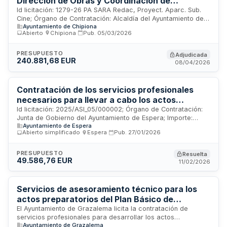
Dirección de Obras y Coordinación de
Seguridad y Salud para la Construcción de los
Id licitación: 1279-26 PA SARA Redac, Proyect. Aparc. Sub.
Cine; Órgano de Contratación: Alcaldía del Ayuntamiento de
aparcamientos Subterráneos y Urbanización
Ayuntamiento de Chipiona
Chipiona; Importe: 240881.68 EUR; Estado: ADJ
de la Parcela de los antiguos Cines
Abierto
·
Chipiona
·
Pub.
05/03/2026
PRESUPUESTO
Adjudicada
240.881,68 EUR
08/04/2026
Contratación de los servicios profesionales
necesarios para llevar a cabo los actos
preparatorios a la Redacción del Plan Básico de
Id licitación: 2025/ASI_05/000002; Órgano de Contratación:
Junta de Gobierno del Ayuntamiento de Espera; Importe:
Ordenación Municipal (PBOM) del Municipio de
Ayuntamiento de Espera
49586.76 EUR; Estado: RES
Espera.
Abierto simplificado
·
Espera
·
Pub.
27/01/2026
PRESUPUESTO
Resuelta
49.586,76 EUR
11/02/2026
Servicios de asesoramiento técnico para los
actos preparatorios del Plan Básico de
Ordenación Municipal de Grazalema
El Ayuntamiento de Grazalema licita la contratación de
servicios profesionales para desarrollar los actos
Ayuntamiento de Grazalema
preparatorios del Plan Básico de Ordenación Municipal. Los