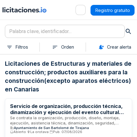
Registro gratuito
Filtros
Orden
Crear alerta
Licitaciones de Estructuras y materiales de
construcción; productos auxiliares para la
construcción(excepto aparatos eléctricos)
en Canarias
Servicio de organización, producción técnica,
dinamización y ejecución del evento cultural
juvenil Maspaterror 2026 del Ayuntamiento de
Se contrata la organización, producción, diseño, montaje,
ejecución, asistencia técnica, dinamización, seguridad,
San Bartolomé de Tirajana
Ayuntamiento de San Bartolomé de Tirajana
prevención, infraestructuras auxiliares, atención al público,
Abierto
·
La orotava
·
Pub.
07/08/2026
catering y desmontaje del evento juvenil y cultural