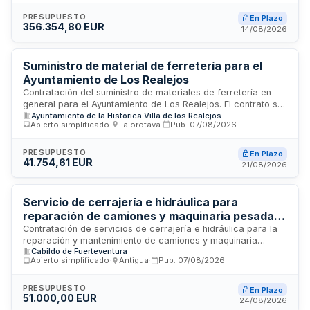
denominado Maspaterror 2026. El Ayuntamiento de San
Bartolomé de Tirajana licita este servicio mediante división
PRESUPUESTO
En Plazo
356.354,80 EUR
en seis lotes funcionales que abarcan producción técnica,
14/08/2026
programación de actividades, Casa del Terror, seguridad,
infraestructuras temporales y atención al público. La
prestación incluye cobertura integral de todas las zonas del
Suministro de material de ferretería para el
evento, equipamiento profesional, personal técnico
Ayuntamiento de Los Realejos
especializado y servicios complementarios necesarios para
Contratación del suministro de materiales de ferretería en
el desarrollo correcto del evento.
general para el Ayuntamiento de Los Realejos. El contrato se
Ayuntamiento de la Histórica Villa de los Realejos
realiza mediante procedimiento abierto simplificado
Abierto simplificado
·
La orotava
·
Pub.
07/08/2026
abreviado con tramitación ordinaria y sin división en lotes. Se
trata de un contrato administrativo de carácter de suministro
sujeto a la Ley de Contratos del Sector Público. Las
PRESUPUESTO
En Plazo
41.754,61 EUR
prestaciones comprendidas están directamente vinculadas
21/08/2026
entre sí y son complementarias, configurándose como una
unidad funcional destinada a satisfacer las necesidades de
material de ferretería del municipio.
Servicio de cerrajería e hidráulica para
reparación de camiones y maquinaria pesada
del Cabildo de Fuerteventura
Contratación de servicios de cerrajería e hidráulica para la
reparación y mantenimiento de camiones y maquinaria
Cabildo de Fuerteventura
pesada del parque móvil del Cabildo de Fuerteventura. El
Abierto simplificado
·
Antigua
·
Pub.
07/08/2026
contrato tiene carácter administrativo conforme a la Ley de
Contratos del Sector Público y no se divide en lotes por
razones técnicas derivadas de la necesidad de coordinación
PRESUPUESTO
En Plazo
51.000,00 EUR
entre las diferentes prestaciones. La ejecución del servicio
24/08/2026