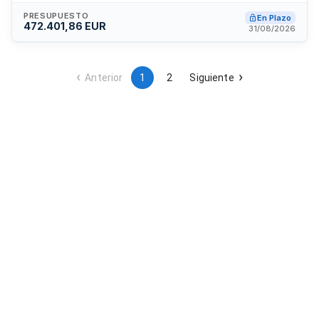
de unidades de obra conforme a los documentos técnicos
del proyecto, con especificaciones sobre trabajos,
PRESUPUESTO
En Plazo
472.401,86 EUR
materiales y medios auxiliares necesarios para alcanzar los
31/08/2026
estándares de calidad requeridos en la construcción.
Anterior
1
2
Siguiente