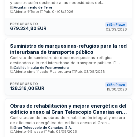
y construcción destinado a las necesidades del
Ayuntamiento de Teror
Ayuntamiento de Teror. El contrato incluye la provisión de
Abierto
·
Teror
·
Pub.
04/08/2026
diversos artículos y productos propios del sector ferretero y
de la construcción, necesarios para el mantenimiento,
reparación y desarrollo de obras municipales. La
PRESUPUESTO
En Plazo
679.324,80 EUR
adjudicación se realizará mediante procedimiento abierto y
02/09/2026
el organismo responsable es la Concejalia Delegada de
Contratación del municipio canario de Teror.
Suministro de marquesinas-refugios para la red
interurbana de transporte público
Contrato de suministro de doce marquesinas-refugios
destinadas a la red interurbana de transporte público. El
Cabildo Insular de Fuerteventura
adjudicatario debe responsabilizarse de la fabricación o
Abierto simplificado
·
La orotava
·
Pub.
03/08/2026
adquisición de todas las partes componentes, transporte al
punto de recepción y almacenamiento si fuera necesario. Se
incluye la elaboración de documentación técnica con planos
PRESUPUESTO
En Plazo
128.316,00 EUR
acotados, representación gráfica en perspectiva y
19/08/2026
especificaciones de montaje e instalación de las estructuras.
Obras de rehabilitación y mejora energética del
edificio anexo al Gran Telescopio Canarias en
Garafía
Contratación de las obras de rehabilitación integral y mejora
de eficiencia energética del edificio anexo al Gran
Gran Telescopio de Canarias, S.A.
Telescopio Canarias, ubicado en el Roque de los Muchachos
Abierto
·
El paso
·
Pub.
03/08/2026
en el municipio de Garafía. El proyecto incluye la ejecución