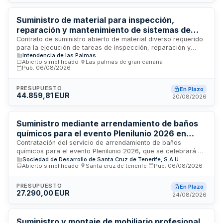
requiere supervisión continua por parte del responsable del
contrato designado por el órgano de contratación.
Suministro de material para inspección,
reparación y mantenimiento de sistemas de
armas en buques de acción marítima - Mando
Contrato de suministro abierto de material diverso requerido
para la ejecución de tareas de inspección, reparación y
Naval de Canarias
Intendencia de las Palmas
mantenimiento de los sistemas de armas integrados en los
Abierto simplificado
·
Las palmas de gran canaria
·
buques de acción marítima del Mando Naval de Canarias. El
Pub.
06/08/2026
suministro se realizará mediante entregas parciales según
las necesidades que vayan surgiendo, bajo condiciones
PRESUPUESTO
En Plazo
INCOTERM DDP. La prestación incluye herramientas y
44.859,81 EUR
20/08/2026
equipos diversos seleccionados del anexo de materiales del
expediente.
Suministro mediante arrendamiento de baños
químicos para el evento Plenilunio 2026 en
Santa Cruz de Tenerife
Contratación del servicio de arrendamiento de baños
químicos para el evento Plenilunio 2026, que se celebrará en
Sociedad de Desarrollo de Santa Cruz de Tenerife, S.A.U.
Santa Cruz de Tenerife. El proveedor adjudicatario deberá
Abierto simplificado
·
Santa cruz de tenerife
·
Pub.
06/08/2026
suministrar, instalar y mantener los servicios sanitarios
portátiles necesarios, proporcionando recursos materiales y
humanos competentes en seguridad. El contratista designará
PRESUPUESTO
En Plazo
27.290,00 EUR
un interlocutor único responsable de la coordinación
24/08/2026
permanente con la Sociedad de Desarrollo de Santa Cruz de
Tenerife y deberá ceñirse al planning detallado de montaje y
desmontaje especificado para el evento.
Suministro y montaje de mobiliario profesional