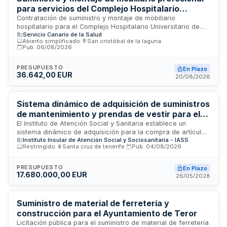
para servicios del Complejo Hospitalario
Universitario de Canarias
Contratación de suministro y montaje de mobiliario
hospitalario para el Complejo Hospitalario Universitario de
Servicio Canario de la Salud
Canarias. El objeto incluye armarios multifunción, cajoneras
Abierto simplificado
·
San cristóbal de la laguna
·
rodantes, mesas de reuniones de diferentes tamaños y
Pub.
06/08/2026
configuraciones, mesas de trabajo con y sin cajonera, y
taquillas. El mobiliario está destinado a dotar de
PRESUPUESTO
En Plazo
equipamiento profesional adecuado a diversos servicios,
36.642,00 EUR
20/08/2026
mejorando la funcionalidad de puestos de trabajo,
capacidad de almacenamiento, orden de dependencias y
seguridad de uso en áreas administrativas, asistenciales y
Sistema dinámico de adquisición de suministros
de organización.
de mantenimiento y prendas de vestir para el
Instituto de Atención Social y Sanitaria
El Instituto de Atención Social y Sanitaria establece un
sistema dinámico de adquisición para la compra de artículos
Instituto Insular de Atención Social y Sociosanitaria - IASS
de uso corriente destinados a la conservación y
Restringido
·
Santa cruz de tenerife
·
Pub.
04/08/2026
mantenimiento de sus centros, así como prendas de vestir
para el personal y las personas usuarias. El procedimiento se
articula en dos fases: la primera de admisión de empresas
PRESUPUESTO
En Plazo
17.680.000,00 EUR
en categorías específicas de productos, y la segunda de
26/05/2028
licitación y adjudicación de contratos específicos. Las
especificaciones técnicas concretas de los bienes se
determinarán en cada contratación específica.
Suministro de material de ferretería y
construcción para el Ayuntamiento de Teror
Licitación pública para el suministro de material de ferretería