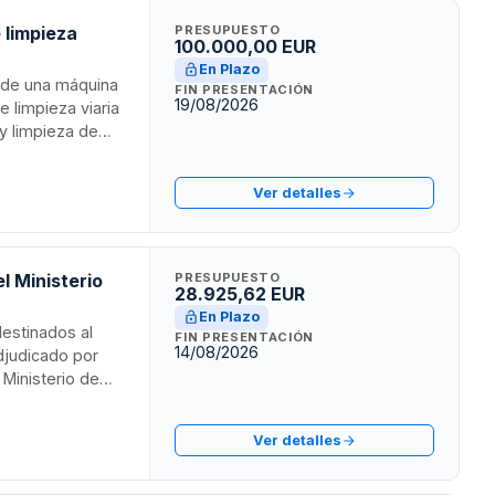
 limpieza
PRESUPUESTO
100.000,00 EUR
En Plazo
o de una máquina
FIN PRESENTACIÓN
19/08/2026
 limpieza viaria
 y limpieza de
 urbanizados del
ciones de
Ver detalles
l Ministerio
PRESUPUESTO
28.925,62 EUR
En Plazo
destinados al
FIN PRESENTACIÓN
14/08/2026
adjudicado por
 Ministerio de
a adquisición de
os utilizados en
Ver detalles