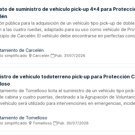
to de suministro de vehículo pick-up 4x4 para Protecció
lén
ión pública para la adquisición de un vehículo tipo pick-up de dobl
n a las cuatro ruedas, adaptado para su uso como vehículo de Prot
cipio de Carcelén. El vehículo debe encontrarse en perfectas con
istrativas para circular, destinándose a sustituir un vehículo exist
que se utiliza en labores de protección civil en el entorno rural.
tamiento de Carcelén
to simplificado
·
Carcelén
·
Pub.
31/07/2026
stro de vehículo todoterreno pick-up para Protección Ci
loso
tamiento de Tomelloso licita el suministro de un vehículo tipo pic
e cabina y cuatro puertas, destinado a la Agrupación de Voluntar
El vehículo será utilizado para intervenciones en emergencias, incid
ológicas, apoyo logístico, eventos municipales y colaboraciones
s rurales y agrícolas con vías no pavimentadas. El suministro inclu
tamiento de Tomelloso
entaciones técnicas necesarias especificadas en el pliego de pre
to simplificado
·
Tomelloso
·
Pub.
30/07/2026
s.