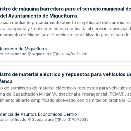
stro de máquina barredora para el servicio municipal de
a del Ayuntamiento de Miguelturra
tación mediante procedimiento abierto simplificado del suministr
ra compacta y totalmente nueva destinada al servicio municipal de
ntamiento de Miguelturra. El vehículo será utilizado para el barrido
 plazas, parques, zonas verdes, polígonos industriales y espacios
 municipal, permitiendo mejorar la eficacia del servicio, las condi
tamiento de Miguelturra
ad de los operarios y optimizar los costes de explotación.
to simplificado
·
Miguelturra
·
Pub.
04/08/2026
stro de material eléctrico y repuestos para vehículos de
fensa
o de suministro de material eléctrico y repuestos para vehículos 
a de Capacitación Militar Multinacional e Interagencial (PCMMI), 
miento abierto simplificado abreviado con tramitación ordinaria. El
, a través de la Subdirección General de Contratación, requiere l
entes y piezas de reposición para mantener y reparar los vehícul
ndencia de Asuntos Económicos Centro
rama de instrucción multinacional.
to simplificado
·
Guadalajara
·
Pub.
31/07/2026