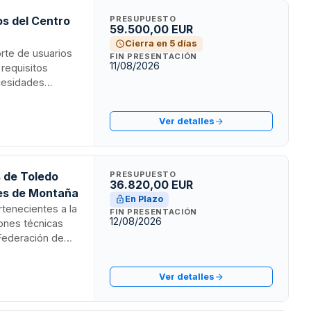
os del Centro
PRESUPUESTO
59.500,00 EUR
Cierra en 5 días
orte de usuarios
FIN PRESENTACIÓN
11/08/2026
 requisitos
ecesidades
ficado abreviado
ete.
Ver detalles
s de Toledo
PRESUPUESTO
36.820,00 EUR
tes de Montaña
En Plazo
rtenecientes a la
FIN PRESENTACIÓN
12/08/2026
iones técnicas
 Federación de
e tramita
Ver detalles