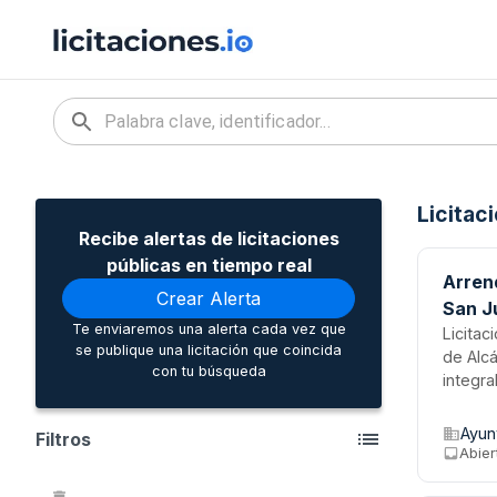
Licitac
Recibe alertas de licitaciones
públicas en tiempo real
Arren
Crear Alerta
San J
Te enviaremos una alerta cada vez que
Licitac
se publique una licitación que coincida
de Alcá
con tu búsqueda
integra
deberá
la Jefa
Ayun
Filtros
mediant
Abier
precio.