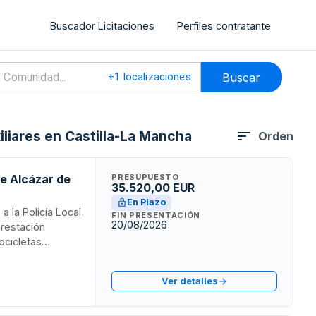
Buscador Licitaciones
Perfiles contratante
Buscar
+
1
localizaciones
iliares en Castilla-La Mancha
Orden
de Alcázar de
PRESUPUESTO
35.520,00 EUR
En Plazo
 la Policía Local
FIN PRESENTACIÓN
20/08/2026
prestación
ocicletas
o entregadas en
ción se realizará
Ver detalles
ión calidad-