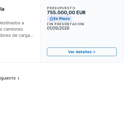
la
PRESUPUESTO
755.000,00 EUR
En Plazo
 destinados a
FIN PRESENTACIÓN
01/09/2026
res camiones
dores de carga
, licita este
ipio de El Casar.
Ver detalles
tación y limpieza
limpieza y
iguiente