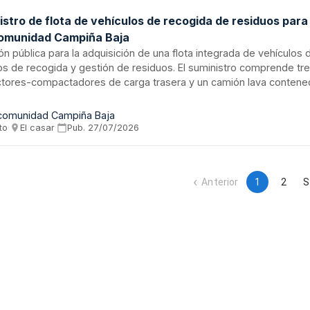
stro de flota de vehículos de recogida de residuos para 
munidad Campiña Baja
ión pública para la adquisición de una flota integrada de vehículos
ios de recogida y gestión de residuos. El suministro comprende t
ctores-compactadores de carga trasera y un camión lava contene
a. La Mancomunidad Campiña Baja, entidad de cooperación municipal
o para equipar sus operaciones de gestión de residuos en el munic
omunidad Campiña Baja
ículos constituyen una solución integral para la recogida, compac
to
·
El casar
·
Pub.
27/07/2026
enedores en el ámbito de la prestación de servicios públicos de 
iento.
Anterior
1
2
S