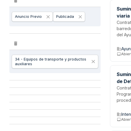
Sumini
viari
Anuncio Previo
Publicada
Contra
barredo
del Ayu
calles,
término
Ayun
segurid
Abier
34 - Equipos de transporte y productos
auxiliares
Sumini
de De
Contrat
Program
procedi
Defensa
compon
Inte
el prog
Abier