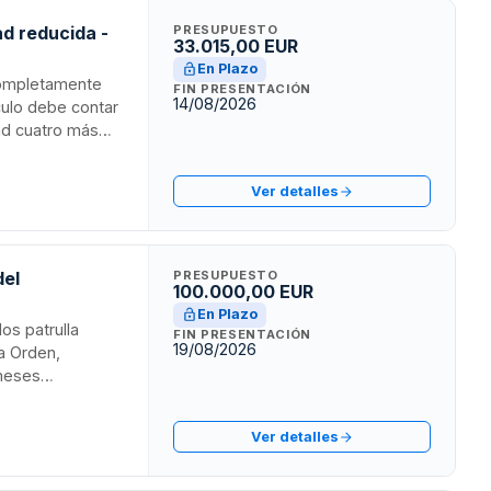
d reducida -
PRESUPUESTO
33.015,00 EUR
En Plazo
 completamente
FIN PRESENTACIÓN
14/08/2026
culo debe contar
ad cuatro más
ara pasajero en
. El contrato
Ver detalles
a en materia de
ios con
del
PRESUPUESTO
100.000,00 EUR
En Plazo
os patrulla
FIN PRESENTACIÓN
19/08/2026
la Orden,
 meses
ión. La
 empresario
Ver detalles
rios necesarios