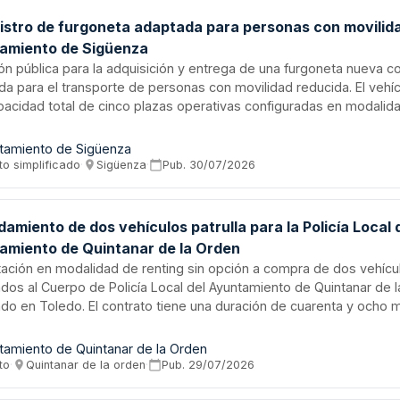
istro de furgoneta adaptada para personas con movilida
amiento de Sigüenza
ión pública para la adquisición y entrega de una furgoneta nueva
da para el transporte de personas con movilidad reducida. El vehí
pacidad total de cinco plazas operativas configuradas en modalid
ncluyendo cuatro asientos convencionales y una plaza específica p
de ruedas con sistemas de acceso, anclaje y seguridad homologados
tamiento de Sigüenza
por finalidad atender las necesidades del Ayuntamiento de Sigüenz
to simplificado
·
Sigüenza
·
Pub.
30/07/2026
rte accesible y disponibilidad de vehículos adaptados para usuar
cidad, promoviendo la accesibilidad universal.
amiento de dos vehículos patrulla para la Policía Local 
amiento de Quintanar de la Orden
ación en modalidad de renting sin opción a compra de dos vehícul
dos al Cuerpo de Policía Local del Ayuntamiento de Quintanar de 
ado en Toledo. El contrato tiene una duración de cuarenta y ocho
rogables, con entrega máxima en cinco meses desde la formalizac
cación se realiza mediante procedimiento abierto donde cualquier
tamiento de Quintanar de la Orden
ado puede presentar proposición. El suministro incluye los acceso
to
·
Quintanar de la orden
·
Pub.
29/07/2026
 correcto funcionamiento de los vehículos policiales.