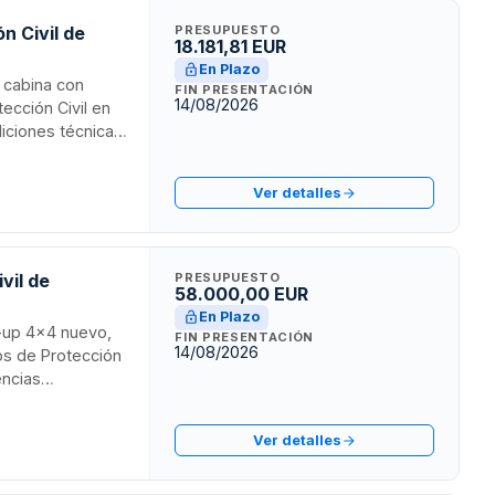
n Civil de
PRESUPUESTO
18.181,81 EUR
En Plazo
e cabina con
FIN PRESENTACIÓN
14/08/2026
ección Civil en
diciones técnicas
ente en mal
Ver detalles
vil de
PRESUPUESTO
58.000,00 EUR
En Plazo
k-up 4x4 nuevo,
FIN PRESENTACIÓN
14/08/2026
ios de Protección
encias
, especialmente
ye las
Ver detalles
scripciones