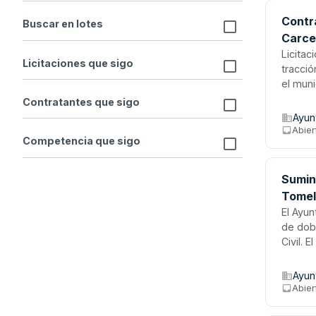
Contra
Buscar en lotes
Carce
Licitac
Licitaciones que sigo
tracció
el muni
y admin
Contratantes que sigo
estado 
Ayun
Abier
Competencia que sigo
Sumini
Tomel
El Ayun
de dobl
Civil. 
meteor
en zona
Ayun
implem
Abier
técnica