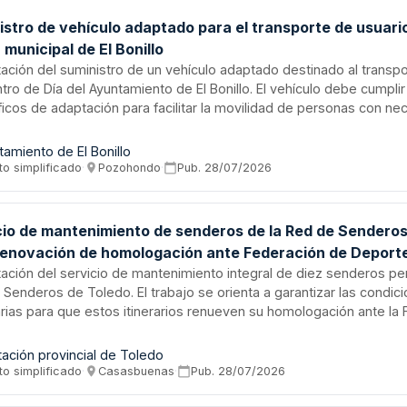
istro de vehículo adaptado para el transporte de usuari
 municipal de El Bonillo
ación del suministro de un vehículo adaptado destinado al transp
tro de Día del Ayuntamiento de El Bonillo. El vehículo debe cumplir
icos de adaptación para facilitar la movilidad de personas con n
les. El contrato se tramita mediante procedimiento abierto simpli
financia mediante subvención de la Diputación Provincial de Albac
tamiento de El Bonillo
to simplificado
·
Pozohondo
·
Pub.
28/07/2026
cio de mantenimiento de senderos de la Red de Sendero
renovación de homologación ante Federación de Depor
ación del servicio de mantenimiento integral de diez senderos pe
Senderos de Toledo. El trabajo se orienta a garantizar las condic
rias para que estos itinerarios renueven su homologación ante la
es de Montaña de Castilla-La Mancha en el año 2026. El contrato s
te procedimiento abierto simplificado.
tación provincial de Toledo
to simplificado
·
Casasbuenas
·
Pub.
28/07/2026