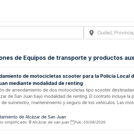
iones de Equipos de transporte y productos aux
damiento de motocicletas scooter para la Policía Local 
uan mediante modalidad de renting
ión de arrendamiento de dos motocicletas tipo scooter destinadas a
zar de San Juan bajo modalidad de renting. El contrato incluye la 
l de suministro, mantenimiento y seguro de los vehículos. Las mot
n cumplir especificaciones técnicas mínimas establecidas, siend
tura de Policía Local ubicada en calle Santo Domingo, 1. La adjudica
tamiento de Alcázar de San Juan
e procedimiento simplificado conforme a criterios de mejor relac
to simplificado
·
Alcázar de san juan
·
Pub.
05/08/2026